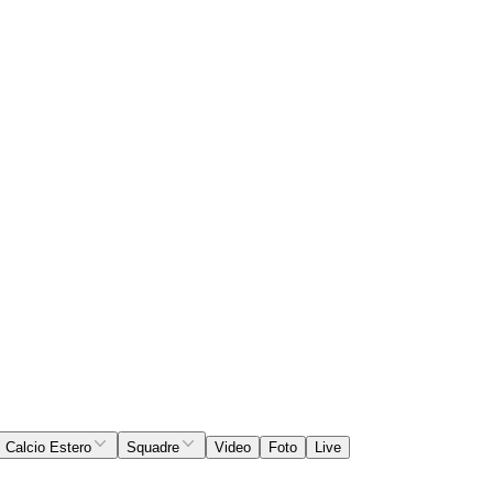
Calcio Estero
Squadre
Video
Foto
Live