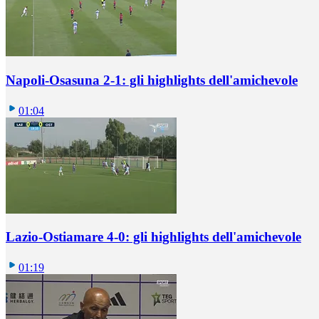
Napoli-Osasuna 2-1: gli highlights dell'amichevole
01:04
Lazio-Ostiamare 4-0: gli highlights dell'amichevole
01:19