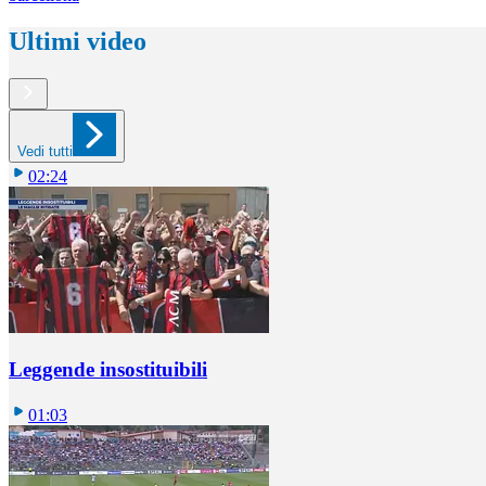
Ultimi video
Vedi tutti
02:24
Leggende insostituibili
01:03