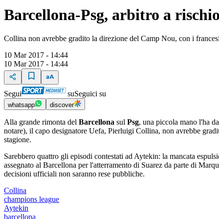
Barcellona-Psg, arbitro a rischi
Collina non avrebbe gradito la direzione del Camp Nou, con i francesi
10 Mar 2017 - 14:44
10 Mar 2017 - 14:44
Segui
su
Seguici su
whatsapp
discover
Alla grande rimonta del
Barcellona
sul
Psg
, una piccola mano l'ha da
notare), il capo designatore Uefa, Pierluigi Collina, non avrebbe grad
stagione.
Sarebbero quattro gli episodi contestati ad Aytekin: la mancata espulsi
assegnato al Barcellona per l'atterramento di Suarez da parte di Marq
decisioni ufficiali non saranno rese pubbliche.
Collina
champions league
Aytekin
barcellona