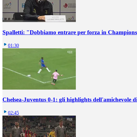
Spalletti: "Dobbiamo entrare per forza in Champions
01:30
Chelsea-Juventus 0-1: gli highlights dell'amichevole
02:45