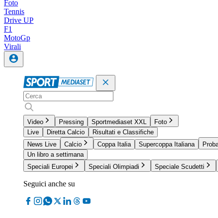
Foto
Tennis
Drive UP
F1
MotoGp
Virali
Video
Pressing
Sportmediaset XXL
Foto
Live
Diretta Calcio
Risultati e Classifiche
News Live
Calcio
Coppa Italia
Supercoppa Italiana
Proba
Un libro a settimana
Speciali Europei
Speciali Olimpiadi
Speciale Scudetti
Seguici anche su