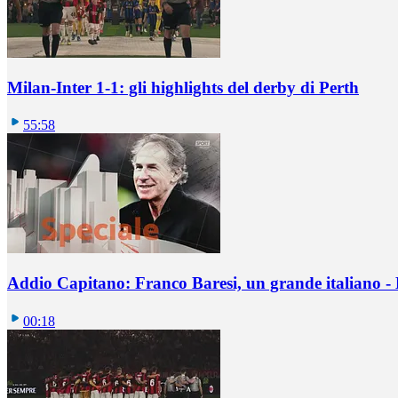
Milan-Inter 1-1: gli highlights del derby di Perth
55:58
Addio Capitano: Franco Baresi, un grande italiano - L
00:18