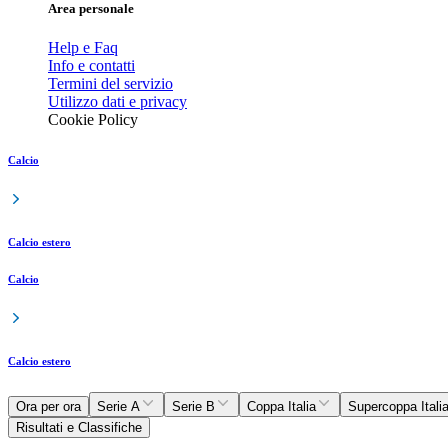
Area personale
Help e Faq
Info e contatti
Termini del servizio
Utilizzo dati e privacy
Cookie Policy
Calcio
Calcio estero
Calcio
Calcio estero
Ora per ora
Serie A
Serie B
Coppa Italia
Supercoppa Itali
Risultati e Classifiche