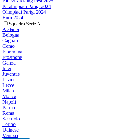
EICMA Riding Fest 2025
Paralimpiadi Parigi 2024
Olimpiadi Parigi 2024
Euro 2024
Squadra Serie A
Atalanta
Bologna
Cagliari
Como
Fiorentina
Frosinone
Genoa
Inter
Juventus
Lazio
Lecce
Milan
Monza
Napoli
Parma
Roma
Sassuolo
Torino
Udinese
Venezia