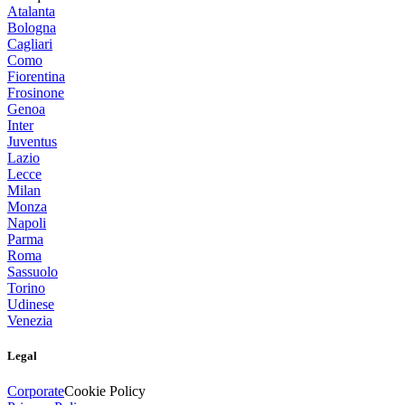
Atalanta
Bologna
Cagliari
Como
Fiorentina
Frosinone
Genoa
Inter
Juventus
Lazio
Lecce
Milan
Monza
Napoli
Parma
Roma
Sassuolo
Torino
Udinese
Venezia
Legal
Corporate
Cookie Policy