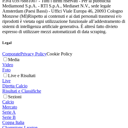
P.Iva 03976881007 - Tutti i diritti riservati - Per la pubblicità
Mediamond S.p.A. - RTI S.p.A., Mediaset N.V., sede legale
Amsterdam (Paesi Bassi) - Uffici Viale Europa 46, 20093 Cologno
Monzese (MI)
Rispetto ai contenuti e ai dati personali trasmessi e/o
riprodotti è vietata ogni utilizzazione funzionale all’addestramento di
sistemi di intelligenza artificiale generativa. È altresì fatto divieto
espresso di utilizzare mezzi automatizzati di data scraping.
Legal
Corporate
Privacy Policy
Cookie Policy
Media
Video
Foto
Live e Risultati
Live
Diretta Calcio
Risultati e Classifiche
Sezioni
Calcio
Mercato
Serie A
Serie B
Coppa Italia
Champions League