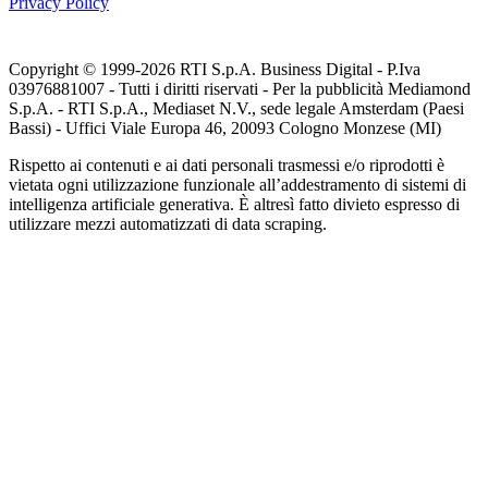
Privacy Policy
Copyright © 1999-
2026
RTI S.p.A. Business Digital - P.Iva
03976881007 - Tutti i diritti riservati - Per la pubblicità Mediamond
S.p.A. - RTI S.p.A., Mediaset N.V., sede legale Amsterdam (Paesi
Bassi) - Uffici Viale Europa 46, 20093 Cologno Monzese (MI)
Rispetto ai contenuti e ai dati personali trasmessi e/o riprodotti è
vietata ogni utilizzazione funzionale all’addestramento di sistemi di
intelligenza artificiale generativa. È altresì fatto divieto espresso di
utilizzare mezzi automatizzati di data scraping.