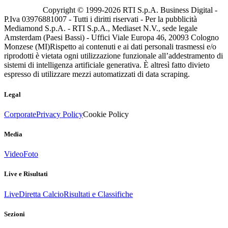
Copyright © 1999-
2026
RTI S.p.A. Business Digital -
P.Iva 03976881007 - Tutti i diritti riservati - Per la pubblicità
Mediamond S.p.A. - RTI S.p.A., Mediaset N.V., sede legale
Amsterdam (Paesi Bassi) - Uffici Viale Europa 46, 20093 Cologno
Monzese (MI)
Rispetto ai contenuti e ai dati personali trasmessi e/o
riprodotti è vietata ogni utilizzazione funzionale all’addestramento di
sistemi di intelligenza artificiale generativa. È altresì fatto divieto
espresso di utilizzare mezzi automatizzati di data scraping.
Legal
Corporate
Privacy Policy
Cookie Policy
Media
Video
Foto
Live e Risultati
Live
Diretta Calcio
Risultati e Classifiche
Sezioni