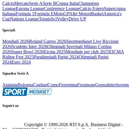
Calcio
Mercato
Serie A
Serie B
Coppa Italia
Champions
League
Europa League
Conference League
Calcio Estero
Supercoppa
Italiana
Formula 1
Formula E
MotoGP
Altri Motori
Basket
America's
Cup
Nations League
Tennis
Sci
Volley
Drive UP
Speciali
Mondiali 2026
Roland Garros 2026
Sportmediaset Live Riccione
2026
Scudetto Inter 2026
Olimpiadi Invernali Milano Cortina
2026
Super Bowl 2026
Eicma 2025
Mondiale per club 2025
EICMA
Riding Fest 2025
Paralimpiadi Parigi 2024
Olimpiadi Parigi
2024
Euro 2024
Squadra Serie A
Atalanta
Bologna
Cagliari
Como
Fiorentina
Frosinone
Genoa
Inter
Juvent
Seguici su
Copyright © 1999-
2026
RTI S.p.A. Business Digital -