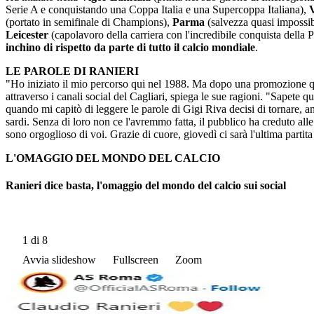
Serie A e conquistando una Coppa Italia e una Supercoppa Italiana),
(portato in semifinale di Champions),
Parma
(salvezza quasi impossib
Leicester
(capolavoro della carriera con l'incredibile conquista della
inchino di rispetto da parte di tutto il calcio mondiale
.
LE PAROLE DI RANIERI
"Ho iniziato il mio percorso qui nel 1988. Ma dopo una promozione qua
attraverso i canali social del Cagliari, spiega le sue ragioni. "Sapete 
quando mi capitò di leggere le parole di Gigi Riva decisi di tornare, 
sardi. Senza di loro non ce l'avremmo fatta, il pubblico ha creduto all
sono orgoglioso di voi. Grazie di cuore, giovedì ci sarà l'ultima parti
L'OMAGGIO DEL MONDO DEL CALCIO
Ranieri dice basta, l'omaggio del mondo del calcio sui social
1
di 8
Avvia slideshow
Fullscreen
Zoom