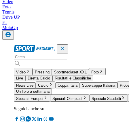
Video
Foto
Tennis
Drive UP
F1
MotoGp
Video
Pressing
Sportmediaset XXL
Foto
Live
Diretta Calcio
Risultati e Classifiche
News Live
Calcio
Coppa Italia
Supercoppa Italiana
Proba
Un libro a settimana
Speciali Europei
Speciali Olimpiadi
Speciale Scudetti
Seguici anche su