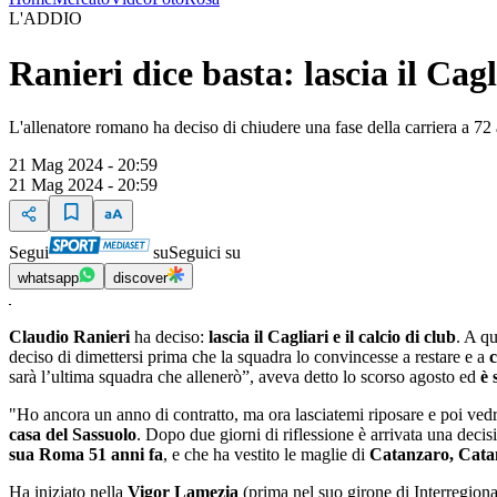
L'ADDIO
Ranieri dice basta: lascia il Cagl
L'allenatore romano ha deciso di chiudere una fase della carriera a 72 
21 Mag 2024 - 20:59
21 Mag 2024 - 20:59
Segui
su
Seguici su
whatsapp
discover
Claudio Ranieri
ha deciso:
lascia il Cagliari e il calcio di club
. A qu
deciso di dimettersi prima che la squadra lo convincesse a restare e a
c
sarà l’ultima squadra che allenerò”, aveva detto lo scorso agosto ed
è 
"Ho ancora un anno di contratto, ma ora lasciatemi riposare e poi ved
casa del Sassuolo
. Dopo due giorni di riflessione è arrivata una deci
sua Roma 51 anni fa
, e che ha vestito le maglie di
Catanzaro, Cata
Ha iniziato nella
Vigor Lamezia
(prima nel suo girone di Interregiona