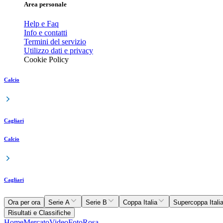
Area personale
Help e Faq
Info e contatti
Termini del servizio
Utilizzo dati e privacy
Cookie Policy
Calcio
Cagliari
Calcio
Cagliari
Ora per ora
Serie A
Serie B
Coppa Italia
Supercoppa Itali
Risultati e Classifiche
Home
Mercato
Video
Foto
Rosa