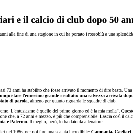
iari e il calcio di club dopo 50 an
anni alla fine di una stagione in cui ha portato i rossoblù a una splendid
asi 73 anni ha stabilito che fosse arrivato il momento di dire basta. Una
onquistare l'ennesimo grande risultato: una salvezza arrivata dopo
stato di parola
, almeno per quanto riguarda le squadre di club.
remo. L'entusiasmo è quello del primo giorno ed è la mia molla". Queste
sione che, a 72 anni e mezzo, è più che comprensibile. Lascia così il ca
nia e Palermo
. Il meglio, però, lo ha dato da allenatore.
le) nel 1986, per poi fare una scalata incredibile:
Campania, Cagliari
,