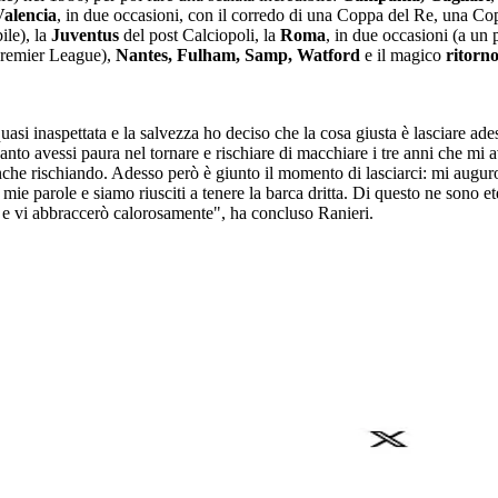
Valencia
, in due occasioni, con il corredo di una Coppa del Re, una C
ile), la
Juventus
del post Calciopoli, la
Roma
, in due occasioni (a un
 Premier League),
Nantes, Fulham, Samp, Watford
e il magico
ritorno
si inaspettata e la salvezza ho deciso che la cosa giusta è lasciare ad
quanto avessi paura nel tornare e rischiare di macchiare i tre anni che m
anche rischiando. Adesso però è giunto il momento di lasciarci: mi auguro
e mie parole e siamo riusciti a tenere la barca dritta. Di questo ne sono
ta e vi abbraccerò calorosamente", ha concluso Ranieri.