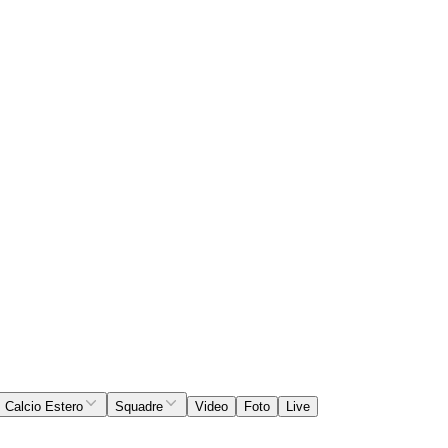
Calcio Estero
Squadre
Video
Foto
Live