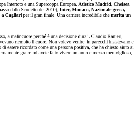
oppa Intertoto e una Supercoppa Europea,
Atletico Madrid
,
Chelsea
 passo dallo Scudetto del 2010),
Inter, Monaco, Nazionale greca,
 a Cagliari
per il gran finale. Una carriera incredibile che
merita un
esso, a malincuore perché è una decisione dura". Claudio Ranieri,
i avevano riempito il cuore. Non volevo venire, in parecchi insistevano e
 di essere ricordato come una persona positiva, che ha chiesto aiuto ai
 eternamente grato: mi avete fatto vivere un anno e mezzo meraviglioso,