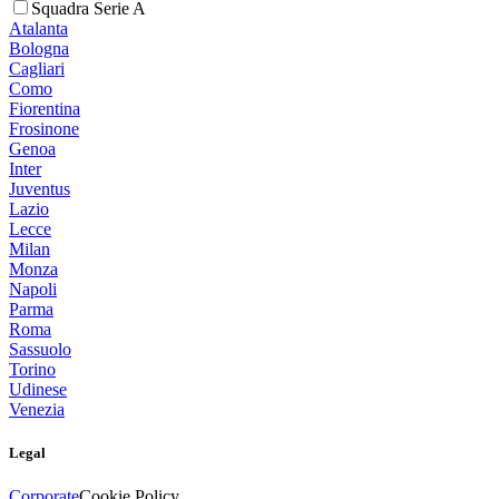
Squadra Serie A
Atalanta
Bologna
Cagliari
Como
Fiorentina
Frosinone
Genoa
Inter
Juventus
Lazio
Lecce
Milan
Monza
Napoli
Parma
Roma
Sassuolo
Torino
Udinese
Venezia
Legal
Corporate
Cookie Policy