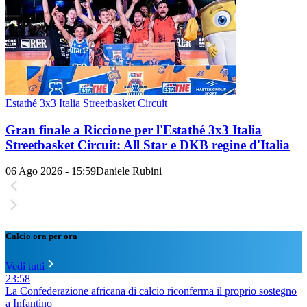
Estathé 3x3 Italia Streetbasket Circuit
Gran finale a Riccione per l'Estathé 3x3 Italia
Streetbasket Circuit: All Star e DKB regine d'Italia
06 Ago 2026 - 15:59
Daniele Rubini
Calcio ora per ora
Vedi tutti
23:58
La Confederazione africana di calcio riconferma il proprio sostegno
a Infantino