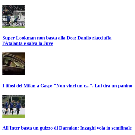
Super Lookman non basta alla Dea: Danilo riacciuffa
l'Atalanta e salva la Juve
I tifosi del Milan a Gasp: "Non vinci un c...". Lui tira un panino
All'Inter basta un guizzo di Darmian: Inzaghi vola in semifinale