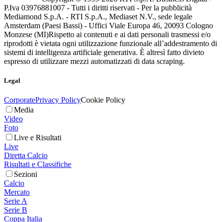
P.Iva 03976881007 - Tutti i diritti riservati - Per la pubblicità
Mediamond S.p.A. - RTI S.p.A., Mediaset N.V., sede legale
Amsterdam (Paesi Bassi) - Uffici Viale Europa 46, 20093 Cologno
Monzese (MI)
Rispetto ai contenuti e ai dati personali trasmessi e/o
riprodotti è vietata ogni utilizzazione funzionale all’addestramento di
sistemi di intelligenza artificiale generativa. È altresì fatto divieto
espresso di utilizzare mezzi automatizzati di data scraping.
Legal
Corporate
Privacy Policy
Cookie Policy
Media
Video
Foto
Live e Risultati
Live
Diretta Calcio
Risultati e Classifiche
Sezioni
Calcio
Mercato
Serie A
Serie B
Coppa Italia