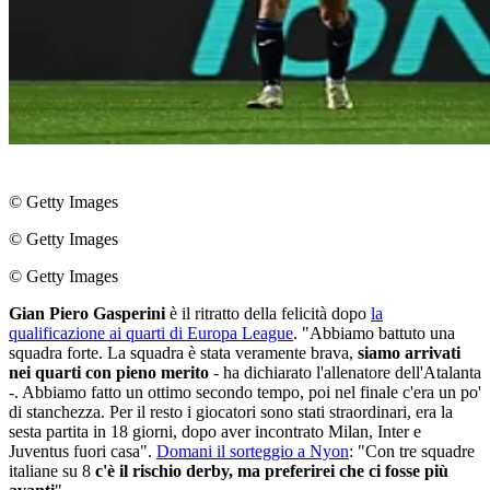
© Getty Images
© Getty Images
© Getty Images
Gian Piero Gasperini
è il ritratto della felicità dopo
la
qualificazione ai quarti di Europa League
. "Abbiamo battuto una
squadra forte. La squadra è stata veramente brava,
siamo arrivati
nei quarti con pieno merito
- ha dichiarato l'allenatore dell'Atalanta
-. Abbiamo fatto un ottimo secondo tempo, poi nel finale c'era un po'
di stanchezza. Per il resto i giocatori sono stati straordinari, era la
sesta partita in 18 giorni, dopo aver incontrato Milan, Inter e
Juventus fuori casa".
Domani il sorteggio a Nyon
: "Con tre squadre
italiane su 8
c'è il rischio derby, ma preferirei che ci fosse più