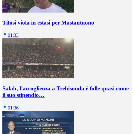
Tifosi viola in estasi per Mastantuono
01:33
Salah, l’accoglienza a Trebisonda è folle quasi come
il suo stipendio…
01:36