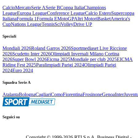
Calcio
Mercato
Serie A
Serie B
Coppa Italia
Champions
League
Europa League
Conference League
Calcio Estero
Supercoppa
Italiana
Formula 1
Formula E
MotoGP
Altri Motori
Basket
America's
Cup
Nations League
Tennis
Sci
Volley
Drive UP
Speciali
Mondiali 2026
Roland Garros 2026
Sportmediaset Live Riccione
2026
Scudetto Inter 2026
Olimpiadi Invernali Milano Cortina
2026
Super Bowl 2026
Eicma 2025
Mondiale per club 2025
EICMA
Riding Fest 2025
Paralimpiadi Parigi 2024
Olimpiadi Parigi
2024
Euro 2024
Squadra Serie A
Atalanta
Bologna
Cagliari
Como
Fiorentina
Frosinone
Genoa
Inter
Juvent
Seguici su
Copyright © 1999-
2026
RTI S.p.A. Business Digital -