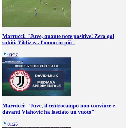
Marrucci: "Juve, quante note positive! Zero gol
subiti, Yildiz e... l'uomo in più"
00:27
Marrucci: "Juve, il centrocampo non convince e
davanti Vlahovic ha lasciato un vuoto"
01:26