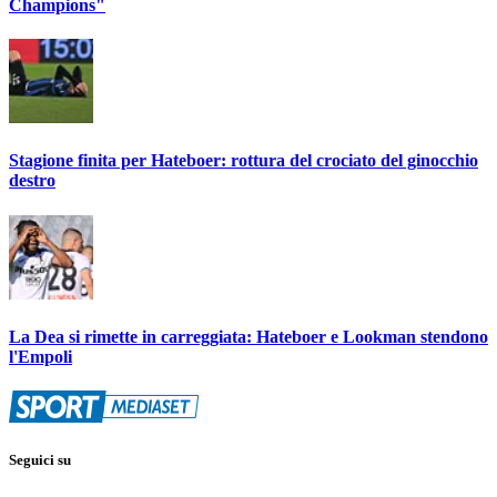
Champions"
Stagione finita per Hateboer: rottura del crociato del ginocchio
destro
La Dea si rimette in carreggiata: Hateboer e Lookman stendono
l'Empoli
Seguici su