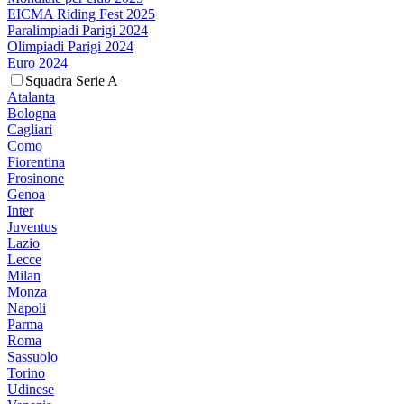
EICMA Riding Fest 2025
Paralimpiadi Parigi 2024
Olimpiadi Parigi 2024
Euro 2024
Squadra Serie A
Atalanta
Bologna
Cagliari
Como
Fiorentina
Frosinone
Genoa
Inter
Juventus
Lazio
Lecce
Milan
Monza
Napoli
Parma
Roma
Sassuolo
Torino
Udinese