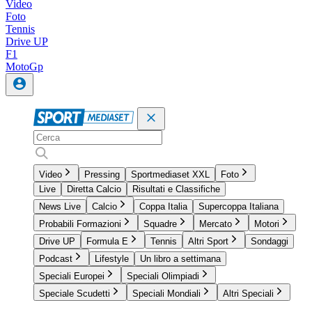
Video
Foto
Tennis
Drive UP
F1
MotoGp
Video
Pressing
Sportmediaset XXL
Foto
Live
Diretta Calcio
Risultati e Classifiche
News Live
Calcio
Coppa Italia
Supercoppa Italiana
Probabili Formazioni
Squadre
Mercato
Motori
Drive UP
Formula E
Tennis
Altri Sport
Sondaggi
Podcast
Lifestyle
Un libro a settimana
Speciali Europei
Speciali Olimpiadi
Speciale Scudetti
Speciali Mondiali
Altri Speciali