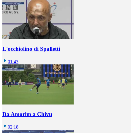
L'occhiolino di Spalletti
01:43
Da Amorim a Chivu
02:18