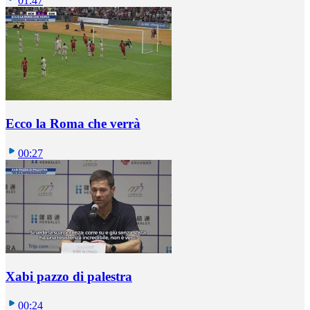
01:47
Ecco la Roma che verrà
00:27
Xabi pazzo di palestra
00:24