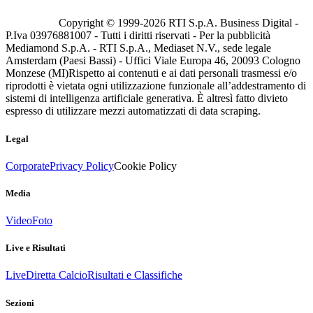
Copyright © 1999-
2026
RTI S.p.A. Business Digital -
P.Iva 03976881007 - Tutti i diritti riservati - Per la pubblicità
Mediamond S.p.A. - RTI S.p.A., Mediaset N.V., sede legale
Amsterdam (Paesi Bassi) - Uffici Viale Europa 46, 20093 Cologno
Monzese (MI)
Rispetto ai contenuti e ai dati personali trasmessi e/o
riprodotti è vietata ogni utilizzazione funzionale all’addestramento di
sistemi di intelligenza artificiale generativa. È altresì fatto divieto
espresso di utilizzare mezzi automatizzati di data scraping.
Legal
Corporate
Privacy Policy
Cookie Policy
Media
Video
Foto
Live e Risultati
Live
Diretta Calcio
Risultati e Classifiche
Sezioni