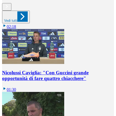
Vedi tutti
02:18
Nicolussi Caviglia: "Con Guccini grande
opportunità di fare quattro chiacchere"
01:30