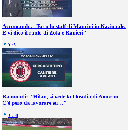
Accomando: "Ecco lo staff di Mancini in Nazionale.
E vi dico il ruolo di Zola e Ranieri"
01:51
Raimondi: "Milan, si vede la filosofia di Amorim.
C'è però da lavorare su…"
01:58