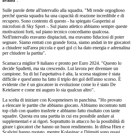
avanti
".
Sulle parole dette all'intervallo alla squadra. "Mi rende orgoglioso
perché questa squadra ha una capacità di reazione incredibile e di
recupero. Sono contento di questo - ha spiegato Gasperini ai
microfoni di Sky Sport -. Sul piano atletico abbiamo sempre queste
motivazioni forti, sul piano tecnico concediamo qualcosa.
Nell'intervallo eravamo dispiaciuti, ma eravamo fiduciosi di poter
segnare. Siamo entrati con grande forza, siamo andati in tre giocatori
a chiudere sull'area piccola e quel gol ci ha dato energia e adrenalina
per chiudere la partita".
Scamacca miglior 9 italiano e pronto per Euro 2024. "Questo lo
decide Spalletti, ma sta crescendo. Lui lavora per diventare un
campione. Su di lui l'aspettativa è alta, la scorsa stagione è stata
difficile e quest'anno ha fatto il triplo dei gol dell'anno scorso. È
evidente che è un giocatore in evoluzione come lo è stato De
Ketelaere e come mi auguro lo sia qualcun altro".
La scelta di iniziare con Koopmeiners in panchina. "Ho provato
a elencare le partite che abbiamo giocato. Abbiamo incontrato tutti
top club con quattro trasferte e abbiamo fatto risultato con tante
squadre. Questa era una partita in cui era possibile andare ai
supplementari e ai rigori. Soprattutto in attacco ho la possibilità di
girare i giocatori che hanno un buon rendimento. In difesa Hien e
Scalvini hanno ruotato, mentre Kolasinac e Djimsiti sono quasi