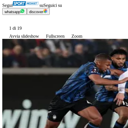
Segui
su
Seguici su
whatsapp
discover
1
di 19
Avvia slideshow
Fullscreen
Zoom