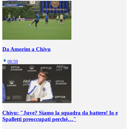
Da Amorim a Chivu
00:59
Chivu: "Juve? Siamo la squadra da battere! Io e
Spalletti preoccupati perché…"