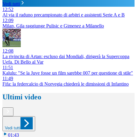
Vedi tutti
12:52
Al via il raduno precampionato di arbitri e assistenti Serie A e B
12:09
Milan, Gila raggiunge Pulisic e Gimenez a Milanello
12:08
La rivincita di Artan: escluso dai Mondiali, dirigerà la Supercoppa
Uefa. Di Bello al Var
11:51
Kalulu: "Se la Juve fosse un film sarebbe 007 per questione di stile"
11:49
Fifa: la federcalcio di Norvegia chiederà le dimissioni di Infantino
Ultimi video
Vedi tutti
01:43