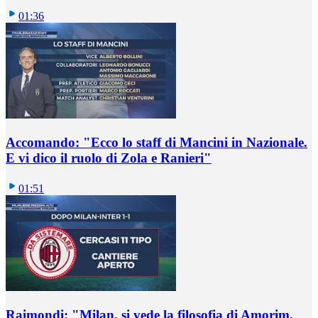
01:36
Accomando: "Ecco lo staff di Mancini in Nazionale.
E vi dico il ruolo di Zola e Ranieri"
01:51
Raimondi: "Milan, si vede la filosofia di Amorim.