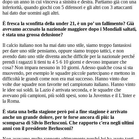
dopo un anno in cui vinceva a sinistra e destra. Partiamo già con una
inferiorità, quando giochi con 5 difensori e gli altri con 3 attaccanti
hai dato due uomini agli altri.
È fresca la sconfitta della under 21, è un po’ un fallimento? Già
avevamo accusato la nazionale maggiore dopo i Mondiali saltati,
è stata una grossa delusione?
Il calcio italiano non ha mai dato uno stile, siamo troppo fantasiosi
per dare uno stile pensiamo, oppure siamo troppo tattici, e non
avendo dato uno stile diventa anche difficile per la nazionale perché
prendi i ragazzi li tieni tu 4 5 6 10 giorni e devono imparare che
cosa? Non impara nessuno in 10 giorni. Adesso qualche cosa si sta
muovendo, per esempio le squadre piccole partecipano e mettono in
difficoltà le grandi come non era mai successo. Hanno vinto due
volte due squadre non favorite nel campionato italiano. Hanno vinto
le idee sui soldi. la Lazio è arrivata seconda, e le squadre che
avevano più campioni, più soldi spesi, sono la Juventus e il L'Inter e
la Roma.
È stata una bella stagione però poi a fine stagione è arrivato
anche un grande dolore, per te forse ancora di più: la
scomparsa di Silvio Berlusconi. Che rapporto c'era negli ultimi
anni con il presidente Berlusconi?
Non avevamo molto rapporto ultimamente perché lui ha avuto tanti