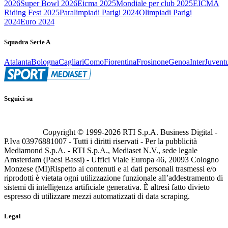
2026
Super Bowl 2026
Eicma 2025
Mondiale per club 2025
EICMA
Riding Fest 2025
Paralimpiadi Parigi 2024
Olimpiadi Parigi
2024
Euro 2024
Squadra Serie A
Atalanta
Bologna
Cagliari
Como
Fiorentina
Frosinone
Genoa
Inter
Juvent
Seguici su
Copyright © 1999-
2026
RTI S.p.A. Business Digital -
P.Iva 03976881007 - Tutti i diritti riservati - Per la pubblicità
Mediamond S.p.A. - RTI S.p.A., Mediaset N.V., sede legale
Amsterdam (Paesi Bassi) - Uffici Viale Europa 46, 20093 Cologno
Monzese (MI)
Rispetto ai contenuti e ai dati personali trasmessi e/o
riprodotti è vietata ogni utilizzazione funzionale all’addestramento di
sistemi di intelligenza artificiale generativa. È altresì fatto divieto
espresso di utilizzare mezzi automatizzati di data scraping.
Legal