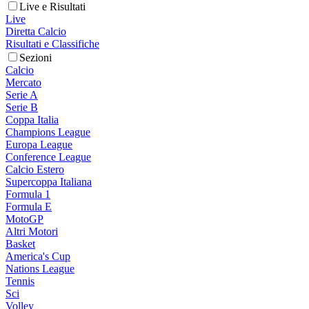
Live e Risultati
Live
Diretta Calcio
Risultati e Classifiche
Sezioni
Calcio
Mercato
Serie A
Serie B
Coppa Italia
Champions League
Europa League
Conference League
Calcio Estero
Supercoppa Italiana
Formula 1
Formula E
MotoGP
Altri Motori
Basket
America's Cup
Nations League
Tennis
Sci
Volley