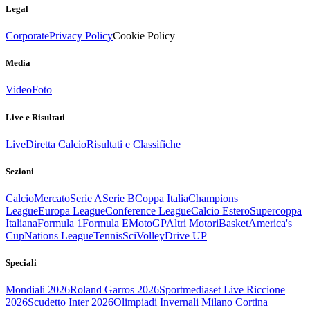
Legal
Corporate
Privacy Policy
Cookie Policy
Media
Video
Foto
Live e Risultati
Live
Diretta Calcio
Risultati e Classifiche
Sezioni
Calcio
Mercato
Serie A
Serie B
Coppa Italia
Champions
League
Europa League
Conference League
Calcio Estero
Supercoppa
Italiana
Formula 1
Formula E
MotoGP
Altri Motori
Basket
America's
Cup
Nations League
Tennis
Sci
Volley
Drive UP
Speciali
Mondiali 2026
Roland Garros 2026
Sportmediaset Live Riccione
2026
Scudetto Inter 2026
Olimpiadi Invernali Milano Cortina