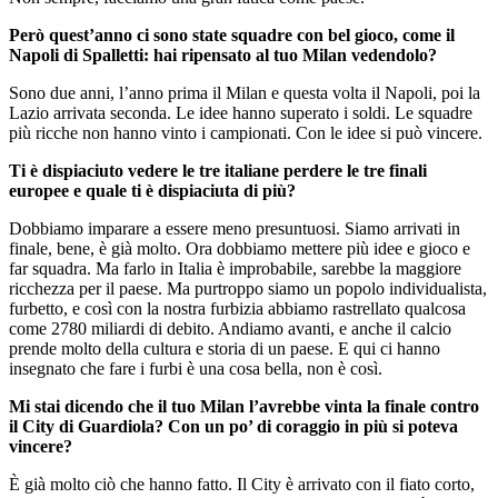
Però quest’anno ci sono state squadre con bel gioco, come il
Napoli di Spalletti: hai ripensato al tuo Milan vedendolo?
Sono due anni, l’anno prima il Milan e questa volta il Napoli, poi la
Lazio arrivata seconda. Le idee hanno superato i soldi. Le squadre
più ricche non hanno vinto i campionati. Con le idee si può vincere.
Ti è dispiaciuto vedere le tre italiane perdere le tre finali
europee e quale ti è dispiaciuta di più?
Dobbiamo imparare a essere meno presuntuosi. Siamo arrivati in
finale, bene, è già molto. Ora dobbiamo mettere più idee e gioco e
far squadra. Ma farlo in Italia è improbabile, sarebbe la maggiore
ricchezza per il paese. Ma purtroppo siamo un popolo individualista,
furbetto, e così con la nostra furbizia abbiamo rastrellato qualcosa
come 2780 miliardi di debito. Andiamo avanti, e anche il calcio
prende molto della cultura e storia di un paese. E qui ci hanno
insegnato che fare i furbi è una cosa bella, non è così.
Mi stai dicendo che il tuo Milan l’avrebbe vinta la finale contro
il City di Guardiola? Con un po’ di coraggio in più si poteva
vincere?
È già molto ciò che hanno fatto. Il City è arrivato con il fiato corto,