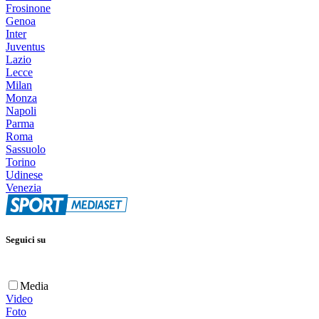
Frosinone
Genoa
Inter
Juventus
Lazio
Lecce
Milan
Monza
Napoli
Parma
Roma
Sassuolo
Torino
Udinese
Venezia
Seguici su
Media
Video
Foto