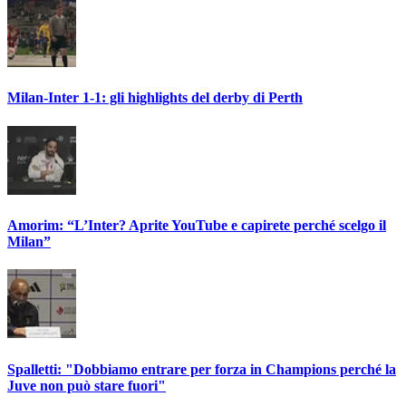
Milan-Inter 1-1: gli highlights del derby di Perth
Amorim: “L’Inter? Aprite YouTube e capirete perché scelgo il
Milan”
Spalletti: "Dobbiamo entrare per forza in Champions perché la
Juve non può stare fuori"