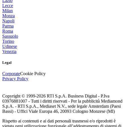
Lazio
Lecce
Milan
Monza
Napoli
Parma
Roma
Sassuolo
Torino
Udinese
Venezia
Legal
Corporate
Cookie Policy
Privacy Policy
Copyright © 1999-
2026
RTI S.p.A. Business Digital - P.Iva
03976881007 - Tutti i diritti riservati - Per la pubblicità Mediamond
S.p.A. - RTI S.p.A., Mediaset N.V., sede legale Amsterdam (Paesi
Bassi) - Uffici Viale Europa 46, 20093 Cologno Monzese (MI)
Rispetto ai contenuti e ai dati personali trasmessi e/o riprodotti è
vietata ogni utilizzazione funzionale all’addestramento di sistemi di