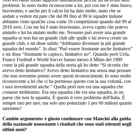
problemi. Io sono molto riconoscente a lui, poi con me è stato bravo,
bravissimo, e anche per il calcio lui ha dato molto, tanto che se
andate a vedere mi pare che dal 89 fino al 99 le squadre italiane
abbiamo vinto qualche cosa come 16 competizioni quando dal 99 al
2010 zero. Con me lui è stato bravissimo, aveva capito che potevo
aiutarlo e lui ha aiutato molto me. Nessuno può avere una grande
squadra se non hai un grande club alle spalle e lui aveva creato un
grande club, e mi disse subito “dobbiamo diventare la più grande
squadra del mondo”. Io dissi “Può essere frustrante anche limitativo”
e mi disse “frustrante lo capisco, limitativo no”. Quando però Uefa,
France Football e World Soccer hanno messo il Milan del 1989
come la più grande squadra della storia gli ho detto “Si ricorda che
avevo detto limitativo? Avevo detto limitativo ma senza mai pensare
che non avremmo potuto avere questi riconoscimenti. Io sono molto
riconoscente a lei che ci ha permesso questo con la sua volontà, con
i suoi investimenti anche.” Quella però non era una squadra che
costasse moltissimo. Era una squadra che era una squadra, in un
paese che non fa squadra. È questo il vero problema dell'Italia. È
sempre uno per uno, ma solo uno potenziato 1 per 60 milioni quanto
saremmo?
Cambio argomento: è giusto continuare con Mancini alla guida
della nazionale nonostante i risultati che sono stati ottenuti negli
ultimi anni?