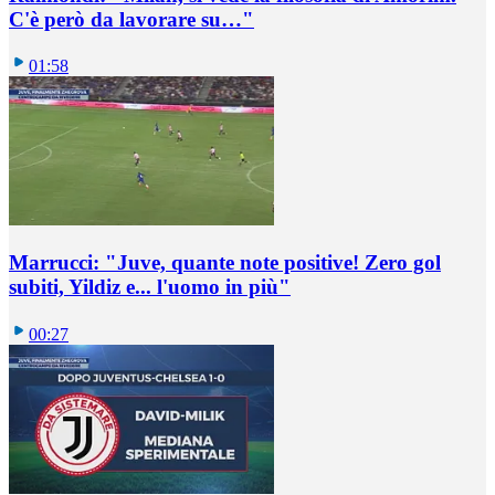
C'è però da lavorare su…"
01:58
Marrucci: "Juve, quante note positive! Zero gol
subiti, Yildiz e... l'uomo in più"
00:27