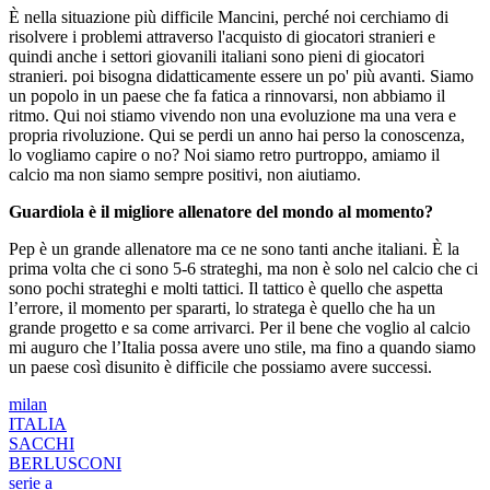
È nella situazione più difficile Mancini, perché noi cerchiamo di
risolvere i problemi attraverso l'acquisto di giocatori stranieri e
quindi anche i settori giovanili italiani sono pieni di giocatori
stranieri. poi bisogna didatticamente essere un po' più avanti. Siamo
un popolo in un paese che fa fatica a rinnovarsi, non abbiamo il
ritmo. Qui noi stiamo vivendo non una evoluzione ma una vera e
propria rivoluzione. Qui se perdi un anno hai perso la conoscenza,
lo vogliamo capire o no? Noi siamo retro purtroppo, amiamo il
calcio ma non siamo sempre positivi, non aiutiamo.
Guardiola è il migliore allenatore del mondo al momento?
Pep è un grande allenatore ma ce ne sono tanti anche italiani. È la
prima volta che ci sono 5-6 strateghi, ma non è solo nel calcio che ci
sono pochi strateghi e molti tattici. Il tattico è quello che aspetta
l’errore, il momento per spararti, lo stratega è quello che ha un
grande progetto e sa come arrivarci. Per il bene che voglio al calcio
mi auguro che l’Italia possa avere uno stile, ma fino a quando siamo
un paese così disunito è difficile che possiamo avere successi.
milan
ITALIA
SACCHI
BERLUSCONI
serie a