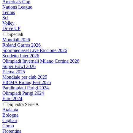
America's Cup
Nations League
Tennis
Sci
Volley
Drive UP
Speciali
Mondiali 2026
Roland Garros 2026
Sportmediaset Live Riccione 2026
Scudetto Inter 2026
Olimpiadi Invernali Milano Cortina 2026
Super Bowl 2026
Eicma 2025
Mondiale per club 2025
EICMA Riding Fest 2025
Paralimpiadi Parigi 2024
Olimpiadi Parigi 2024
Euro 2024
Squadra Serie A
Atalanta
Bologna
Cagliari
Como
Fiorentina