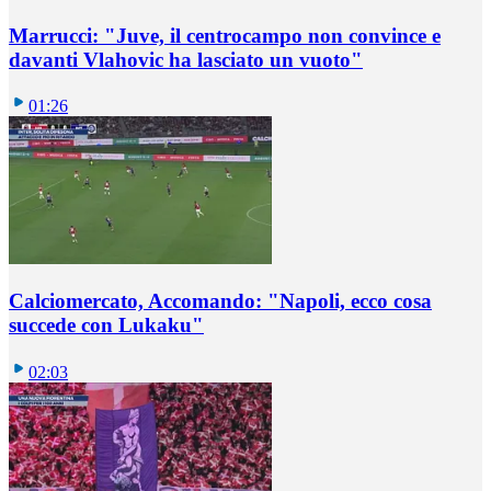
Marrucci: "Juve, il centrocampo non convince e
davanti Vlahovic ha lasciato un vuoto"
01:26
Calciomercato, Accomando: "Napoli, ecco cosa
succede con Lukaku"
02:03