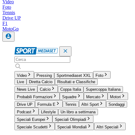
Video
Foto
Tennis
Drive UP
F1
MotoGp
Video
Pressing
Sportmediaset XXL
Foto
Live
Diretta Calcio
Risultati e Classifiche
News Live
Calcio
Coppa Italia
Supercoppa Italiana
Probabili Formazioni
Squadre
Mercato
Motori
Drive UP
Formula E
Tennis
Altri Sport
Sondaggi
Podcast
Lifestyle
Un libro a settimana
Speciali Europei
Speciali Olimpiadi
Speciale Scudetti
Speciali Mondiali
Altri Speciali