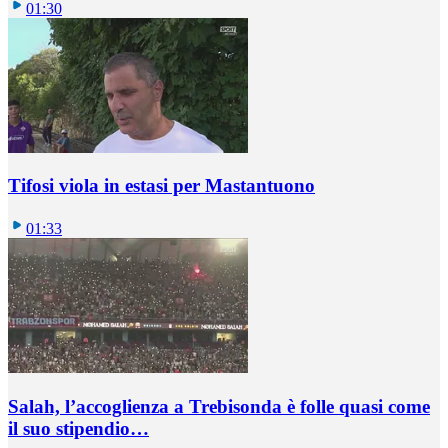
01:30
Tifosi viola in estasi per Mastantuono
01:33
Salah, l’accoglienza a Trebisonda è folle quasi come
il suo stipendio…