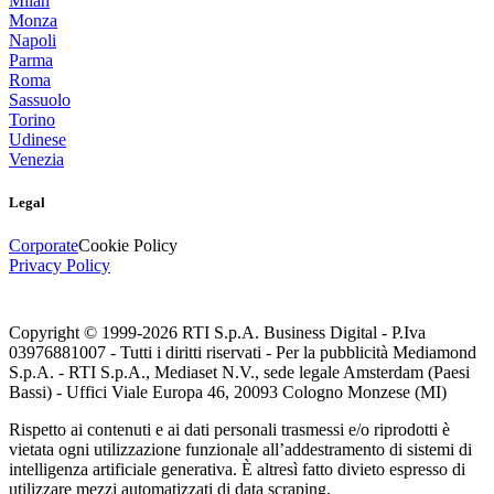
Milan
Monza
Napoli
Parma
Roma
Sassuolo
Torino
Udinese
Venezia
Legal
Corporate
Cookie Policy
Privacy Policy
Copyright © 1999-
2026
RTI S.p.A. Business Digital - P.Iva
03976881007 - Tutti i diritti riservati - Per la pubblicità Mediamond
S.p.A. - RTI S.p.A., Mediaset N.V., sede legale Amsterdam (Paesi
Bassi) - Uffici Viale Europa 46, 20093 Cologno Monzese (MI)
Rispetto ai contenuti e ai dati personali trasmessi e/o riprodotti è
vietata ogni utilizzazione funzionale all’addestramento di sistemi di
intelligenza artificiale generativa. È altresì fatto divieto espresso di
utilizzare mezzi automatizzati di data scraping.