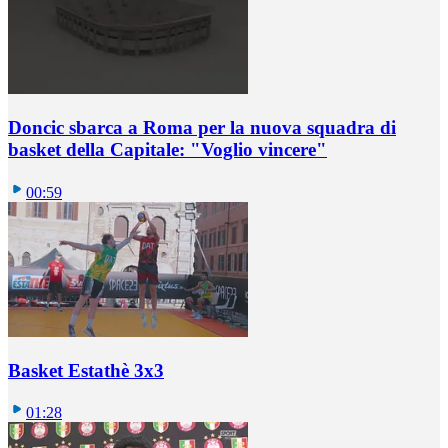
Doncic sbarca a Roma per la nuova squadra di
basket della Capitale: "Voglio vincere"
00:59
Basket Estathè 3x3
01:28