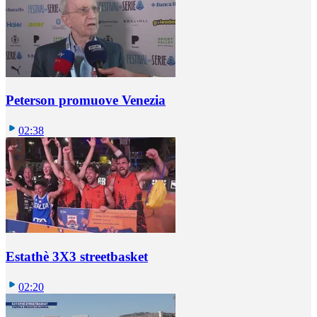
Peterson promuove Venezia
02:38
Estathè 3X3 streetbasket
02:20