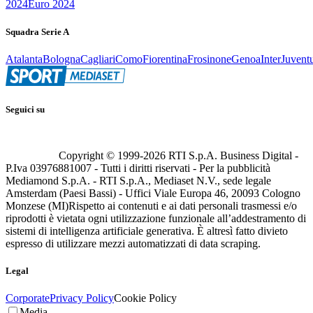
2024
Euro 2024
Squadra Serie A
Atalanta
Bologna
Cagliari
Como
Fiorentina
Frosinone
Genoa
Inter
Juvent
Seguici su
Copyright © 1999-
2026
RTI S.p.A. Business Digital -
P.Iva 03976881007 - Tutti i diritti riservati - Per la pubblicità
Mediamond S.p.A. - RTI S.p.A., Mediaset N.V., sede legale
Amsterdam (Paesi Bassi) - Uffici Viale Europa 46, 20093 Cologno
Monzese (MI)
Rispetto ai contenuti e ai dati personali trasmessi e/o
riprodotti è vietata ogni utilizzazione funzionale all’addestramento di
sistemi di intelligenza artificiale generativa. È altresì fatto divieto
espresso di utilizzare mezzi automatizzati di data scraping.
Legal
Corporate
Privacy Policy
Cookie Policy
Media