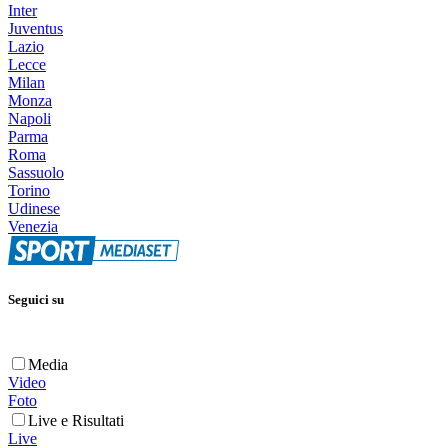
Inter
Juventus
Lazio
Lecce
Milan
Monza
Napoli
Parma
Roma
Sassuolo
Torino
Udinese
Venezia
Seguici su
Media
Video
Foto
Live e Risultati
Live