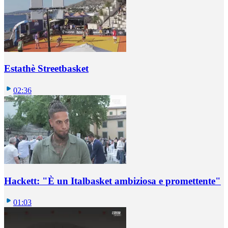
Estathè Streetbasket
02:36
Hackett: "È un Italbasket ambiziosa e promettente"
01:03