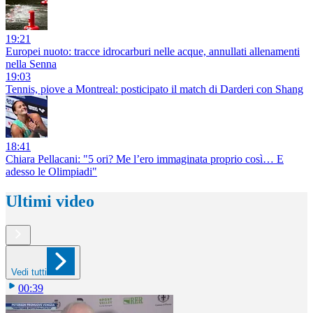
19:21
Europei nuoto: tracce idrocarburi nelle acque, annullati allenamenti
nella Senna
19:03
Tennis, piove a Montreal: posticipato il match di Darderi con Shang
18:41
Chiara Pellacani: "5 ori? Me l’ero immaginata proprio così… E
adesso le Olimpiadi"
Ultimi video
Vedi tutti
00:39