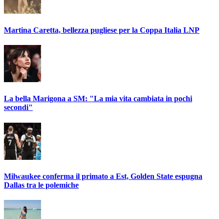
Martina Caretta, bellezza pugliese per la Coppa Italia LNP
La bella Marigona a SM: "La mia vita cambiata in pochi
secondi"
Milwaukee conferma il primato a Est, Golden State espugna
Dallas tra le polemiche