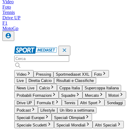
Video
Foto
Tennis
Drive UP
F1
MotoGp
Video
Pressing
Sportmediaset XXL
Foto
Live
Diretta Calcio
Risultati e Classifiche
News Live
Calcio
Coppa Italia
Supercoppa Italiana
Probabili Formazioni
Squadre
Mercato
Motori
Drive UP
Formula E
Tennis
Altri Sport
Sondaggi
Podcast
Lifestyle
Un libro a settimana
Speciali Europei
Speciali Olimpiadi
Speciale Scudetti
Speciali Mondiali
Altri Speciali