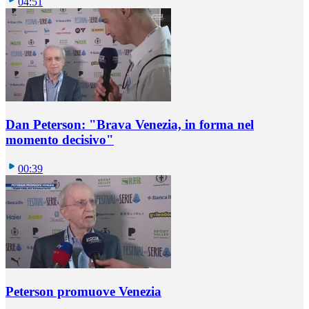
04:51
Dan Peterson: "Brava Venezia, in forma nel
momento decisivo"
00:39
Peterson promuove Venezia