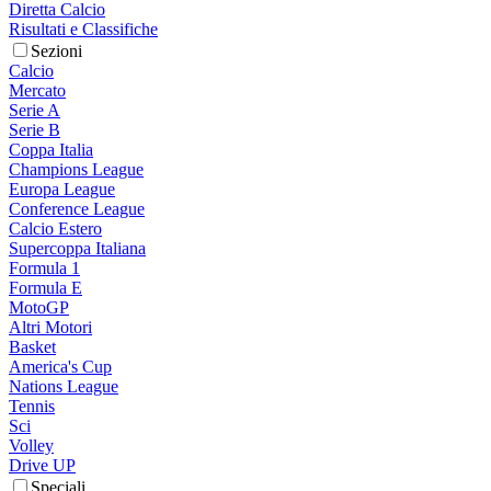
Diretta Calcio
Risultati e Classifiche
Sezioni
Calcio
Mercato
Serie A
Serie B
Coppa Italia
Champions League
Europa League
Conference League
Calcio Estero
Supercoppa Italiana
Formula 1
Formula E
MotoGP
Altri Motori
Basket
America's Cup
Nations League
Tennis
Sci
Volley
Drive UP
Speciali