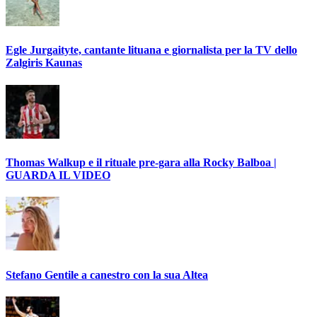
Egle Jurgaityte, cantante lituana e giornalista per la TV dello
Zalgiris Kaunas
Thomas Walkup e il rituale pre-gara alla Rocky Balboa |
GUARDA IL VIDEO
Stefano Gentile a canestro con la sua Altea