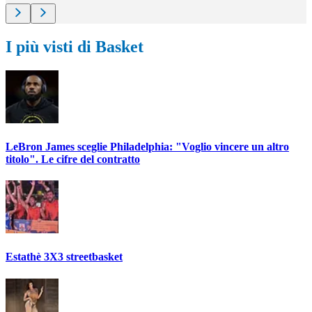
I più visti di Basket
LeBron James sceglie Philadelphia: "Voglio vincere un altro
titolo". Le cifre del contratto
Estathè 3X3 streetbasket