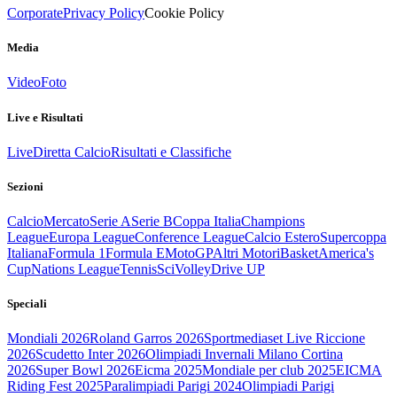
Corporate
Privacy Policy
Cookie Policy
Media
Video
Foto
Live e Risultati
Live
Diretta Calcio
Risultati e Classifiche
Sezioni
Calcio
Mercato
Serie A
Serie B
Coppa Italia
Champions
League
Europa League
Conference League
Calcio Estero
Supercoppa
Italiana
Formula 1
Formula E
MotoGP
Altri Motori
Basket
America's
Cup
Nations League
Tennis
Sci
Volley
Drive UP
Speciali
Mondiali 2026
Roland Garros 2026
Sportmediaset Live Riccione
2026
Scudetto Inter 2026
Olimpiadi Invernali Milano Cortina
2026
Super Bowl 2026
Eicma 2025
Mondiale per club 2025
EICMA
Riding Fest 2025
Paralimpiadi Parigi 2024
Olimpiadi Parigi