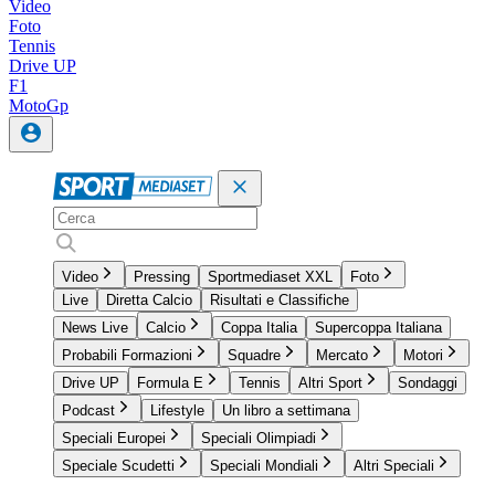
Video
Foto
Tennis
Drive UP
F1
MotoGp
Video
Pressing
Sportmediaset XXL
Foto
Live
Diretta Calcio
Risultati e Classifiche
News Live
Calcio
Coppa Italia
Supercoppa Italiana
Probabili Formazioni
Squadre
Mercato
Motori
Drive UP
Formula E
Tennis
Altri Sport
Sondaggi
Podcast
Lifestyle
Un libro a settimana
Speciali Europei
Speciali Olimpiadi
Speciale Scudetti
Speciali Mondiali
Altri Speciali