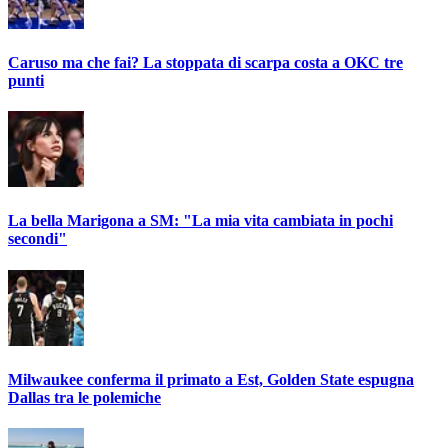
Caruso ma che fai? La stoppata di scarpa costa a OKC tre
punti
La bella Marigona a SM: "La mia vita cambiata in pochi
secondi"
Milwaukee conferma il primato a Est, Golden State espugna
Dallas tra le polemiche