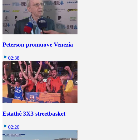
Peterson promuove Venezia
02:38
Estathè 3X3 streetbasket
02:20