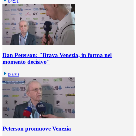
04:51
Dan Peterson: "Brava Venezia, in forma nel
momento decisivo"
00:39
Peterson promuove Venezia