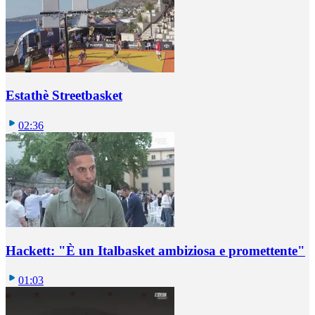
Estathè Streetbasket
02:36
Hackett: "È un Italbasket ambiziosa e promettente"
01:03