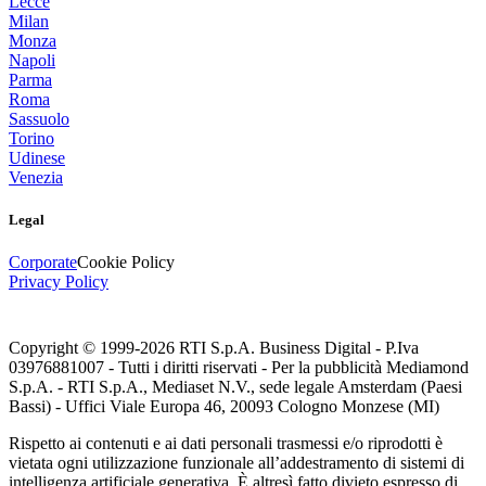
Lecce
Milan
Monza
Napoli
Parma
Roma
Sassuolo
Torino
Udinese
Venezia
Legal
Corporate
Cookie Policy
Privacy Policy
Copyright © 1999-
2026
RTI S.p.A. Business Digital - P.Iva
03976881007 - Tutti i diritti riservati - Per la pubblicità Mediamond
S.p.A. - RTI S.p.A., Mediaset N.V., sede legale Amsterdam (Paesi
Bassi) - Uffici Viale Europa 46, 20093 Cologno Monzese (MI)
Rispetto ai contenuti e ai dati personali trasmessi e/o riprodotti è
vietata ogni utilizzazione funzionale all’addestramento di sistemi di
intelligenza artificiale generativa. È altresì fatto divieto espresso di