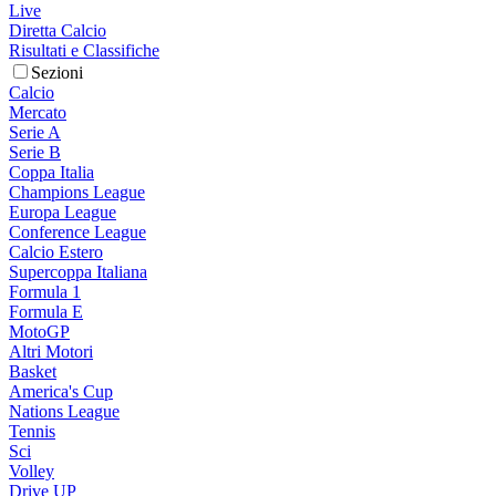
Live
Diretta Calcio
Risultati e Classifiche
Sezioni
Calcio
Mercato
Serie A
Serie B
Coppa Italia
Champions League
Europa League
Conference League
Calcio Estero
Supercoppa Italiana
Formula 1
Formula E
MotoGP
Altri Motori
Basket
America's Cup
Nations League
Tennis
Sci
Volley
Drive UP