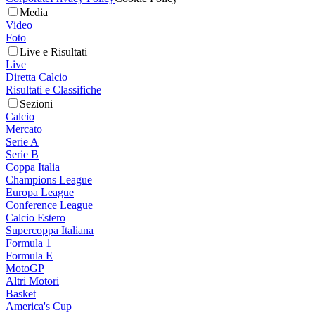
Media
Video
Foto
Live e Risultati
Live
Diretta Calcio
Risultati e Classifiche
Sezioni
Calcio
Mercato
Serie A
Serie B
Coppa Italia
Champions League
Europa League
Conference League
Calcio Estero
Supercoppa Italiana
Formula 1
Formula E
MotoGP
Altri Motori
Basket
America's Cup