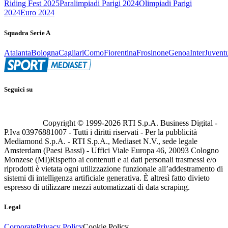
Riding Fest 2025
Paralimpiadi Parigi 2024
Olimpiadi Parigi
2024
Euro 2024
Squadra Serie A
Atalanta
Bologna
Cagliari
Como
Fiorentina
Frosinone
Genoa
Inter
Juvent
Seguici su
Copyright © 1999-
2026
RTI S.p.A. Business Digital -
P.Iva 03976881007 - Tutti i diritti riservati - Per la pubblicità
Mediamond S.p.A. - RTI S.p.A., Mediaset N.V., sede legale
Amsterdam (Paesi Bassi) - Uffici Viale Europa 46, 20093 Cologno
Monzese (MI)
Rispetto ai contenuti e ai dati personali trasmessi e/o
riprodotti è vietata ogni utilizzazione funzionale all’addestramento di
sistemi di intelligenza artificiale generativa. È altresì fatto divieto
espresso di utilizzare mezzi automatizzati di data scraping.
Legal
Corporate
Privacy Policy
Cookie Policy