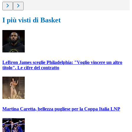
I più visti di Basket
LeBron James sceglie Philadelphia: "Voglio vincere un altro
titolo". Le cifre del contratto
Martina Caretta, bellezza pugliese per la Coppa Italia LNP