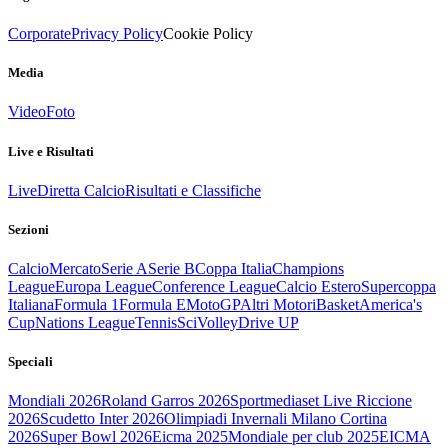
Corporate
Privacy Policy
Cookie Policy
Media
Video
Foto
Live e Risultati
Live
Diretta Calcio
Risultati e Classifiche
Sezioni
Calcio
Mercato
Serie A
Serie B
Coppa Italia
Champions
League
Europa League
Conference League
Calcio Estero
Supercoppa
Italiana
Formula 1
Formula E
MotoGP
Altri Motori
Basket
America's
Cup
Nations League
Tennis
Sci
Volley
Drive UP
Speciali
Mondiali 2026
Roland Garros 2026
Sportmediaset Live Riccione
2026
Scudetto Inter 2026
Olimpiadi Invernali Milano Cortina
2026
Super Bowl 2026
Eicma 2025
Mondiale per club 2025
EICMA