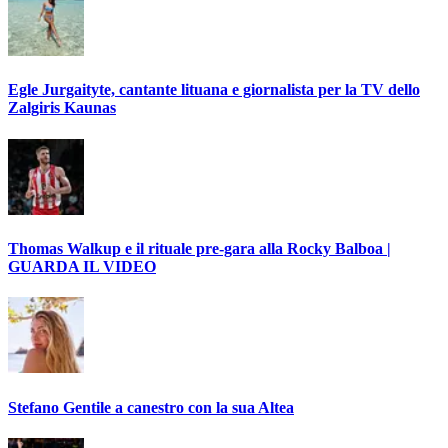
Egle Jurgaityte, cantante lituana e giornalista per la TV dello
Zalgiris Kaunas
Thomas Walkup e il rituale pre-gara alla Rocky Balboa |
GUARDA IL VIDEO
Stefano Gentile a canestro con la sua Altea