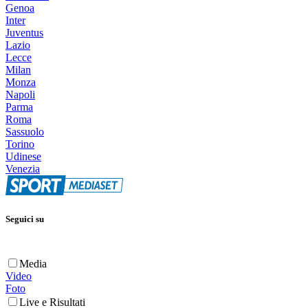
Genoa
Inter
Juventus
Lazio
Lecce
Milan
Monza
Napoli
Parma
Roma
Sassuolo
Torino
Udinese
Venezia
Seguici su
Media
Video
Foto
Live e Risultati