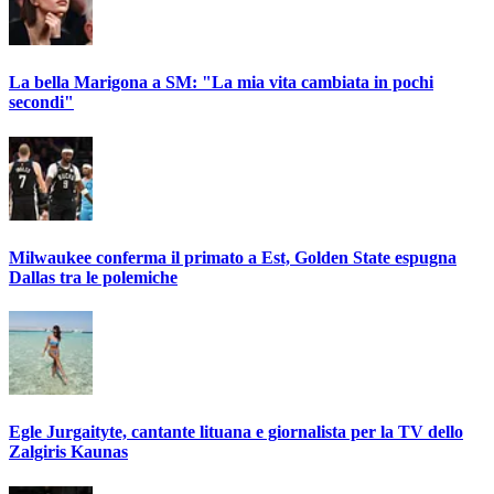
La bella Marigona a SM: "La mia vita cambiata in pochi
secondi"
Milwaukee conferma il primato a Est, Golden State espugna
Dallas tra le polemiche
Egle Jurgaityte, cantante lituana e giornalista per la TV dello
Zalgiris Kaunas