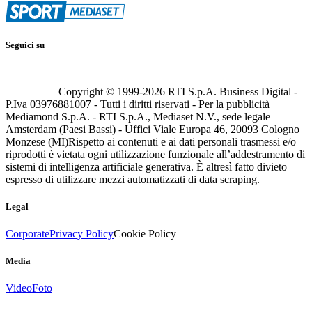
Seguici su
Copyright © 1999-
2026
RTI S.p.A. Business Digital -
P.Iva 03976881007 - Tutti i diritti riservati - Per la pubblicità
Mediamond S.p.A. - RTI S.p.A., Mediaset N.V., sede legale
Amsterdam (Paesi Bassi) - Uffici Viale Europa 46, 20093 Cologno
Monzese (MI)
Rispetto ai contenuti e ai dati personali trasmessi e/o
riprodotti è vietata ogni utilizzazione funzionale all’addestramento di
sistemi di intelligenza artificiale generativa. È altresì fatto divieto
espresso di utilizzare mezzi automatizzati di data scraping.
Legal
Corporate
Privacy Policy
Cookie Policy
Media
Video
Foto