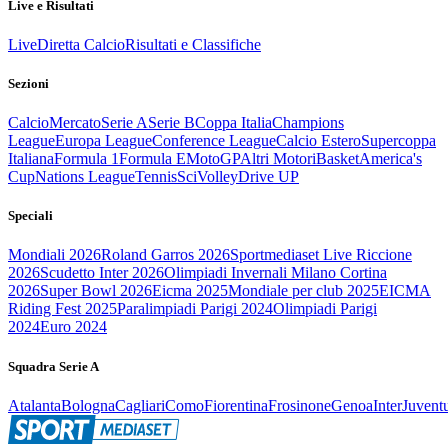
Live e Risultati
Live
Diretta Calcio
Risultati e Classifiche
Sezioni
Calcio
Mercato
Serie A
Serie B
Coppa Italia
Champions
League
Europa League
Conference League
Calcio Estero
Supercoppa
Italiana
Formula 1
Formula E
MotoGP
Altri Motori
Basket
America's
Cup
Nations League
Tennis
Sci
Volley
Drive UP
Speciali
Mondiali 2026
Roland Garros 2026
Sportmediaset Live Riccione
2026
Scudetto Inter 2026
Olimpiadi Invernali Milano Cortina
2026
Super Bowl 2026
Eicma 2025
Mondiale per club 2025
EICMA
Riding Fest 2025
Paralimpiadi Parigi 2024
Olimpiadi Parigi
2024
Euro 2024
Squadra Serie A
Atalanta
Bologna
Cagliari
Como
Fiorentina
Frosinone
Genoa
Inter
Juvent