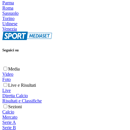
Parma
Roma
Sassuolo
Torino
Udinese
Venezia
Seguici su
Media
Video
Foto
Live e Risultati
Live
Diretta Calcio
Risultati e Classifiche
Sezioni
Calcio
Mercato
Serie A
Serie B