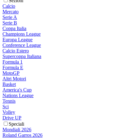
Sezioni
Calcio
Mercato
Serie A
Serie B
Coppa Italia
Champions League
Europa League
Conference League
Calcio Estero
Supercoppa Italiana
Formula 1
Formula E
MotoGP
Altri Motori
Basket
America's Cup
Nations League
Tennis
Sci
Volley
Drive UP
Speciali
Mondiali 2026
Roland Garros 2026