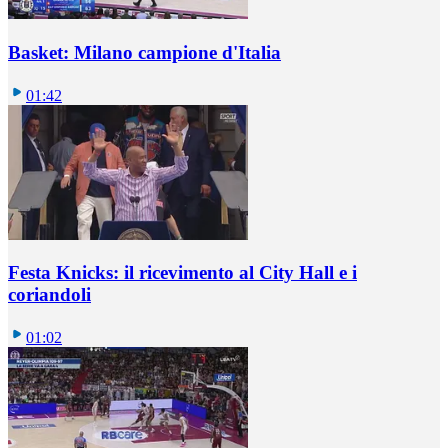
Basket: Milano campione d'Italia
01:42
Festa Knicks: il ricevimento al City Hall e i
coriandoli
01:02