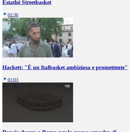
Estathè Streetbasket
02:36
Hackett: "È un Italbasket ambiziosa e promettente"
01:03