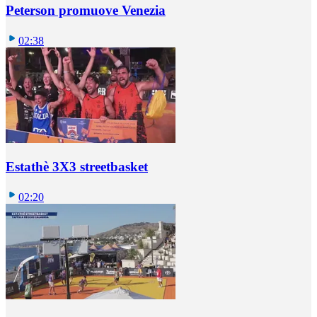
Peterson promuove Venezia
02:38
Estathè 3X3 streetbasket
02:20