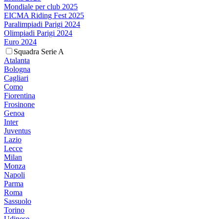
Mondiale per club 2025
EICMA Riding Fest 2025
Paralimpiadi Parigi 2024
Olimpiadi Parigi 2024
Euro 2024
Squadra Serie A
Atalanta
Bologna
Cagliari
Como
Fiorentina
Frosinone
Genoa
Inter
Juventus
Lazio
Lecce
Milan
Monza
Napoli
Parma
Roma
Sassuolo
Torino
Udinese