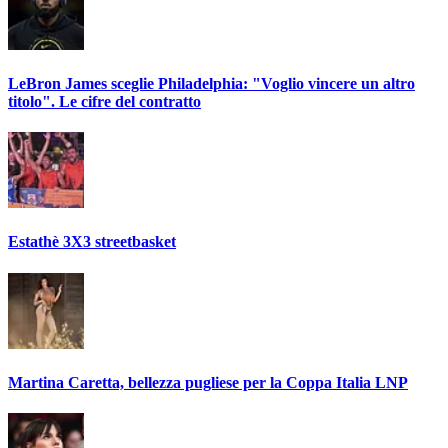
LeBron James sceglie Philadelphia: "Voglio vincere un altro
titolo". Le cifre del contratto
Estathè 3X3 streetbasket
Martina Caretta, bellezza pugliese per la Coppa Italia LNP