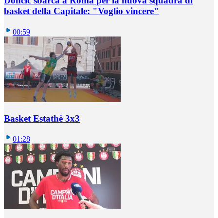
Doncic sbarca a Roma per la nuova squadra di
basket della Capitale: "Voglio vincere"
00:59
Basket Estathè 3x3
01:28