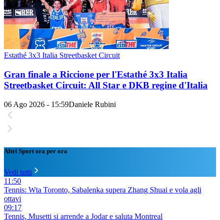
Estathé 3x3 Italia Streetbasket Circuit
Gran finale a Riccione per l'Estathé 3x3 Italia
Streetbasket Circuit: All Star e DKB regine d'Italia
06 Ago 2026 - 15:59
Daniele Rubini
Altri Sport ora per ora
Vedi tutti
11:50
Tennis: Wta Toronto, Sabalenka supera Zhang Shuai e vola agli
ottavi
09:17
Tennis, Musetti si arrende a Jodar e saluta Montreal