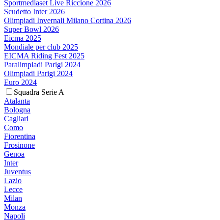
Sportmediaset Live Riccione 2026
Scudetto Inter 2026
Olimpiadi Invernali Milano Cortina 2026
Super Bowl 2026
Eicma 2025
Mondiale per club 2025
EICMA Riding Fest 2025
Paralimpiadi Parigi 2024
Olimpiadi Parigi 2024
Euro 2024
Squadra Serie A
Atalanta
Bologna
Cagliari
Como
Fiorentina
Frosinone
Genoa
Inter
Juventus
Lazio
Lecce
Milan
Monza
Napoli