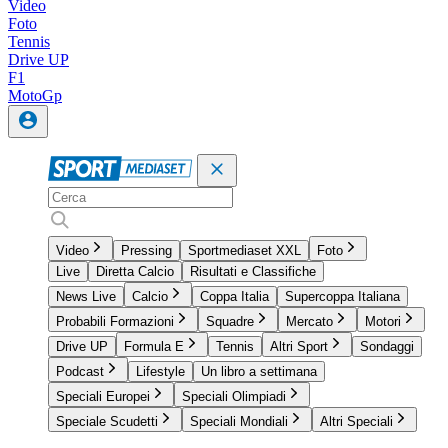
Video
Foto
Tennis
Drive UP
F1
MotoGp
Video
Pressing
Sportmediaset XXL
Foto
Live
Diretta Calcio
Risultati e Classifiche
News Live
Calcio
Coppa Italia
Supercoppa Italiana
Probabili Formazioni
Squadre
Mercato
Motori
Drive UP
Formula E
Tennis
Altri Sport
Sondaggi
Podcast
Lifestyle
Un libro a settimana
Speciali Europei
Speciali Olimpiadi
Speciale Scudetti
Speciali Mondiali
Altri Speciali