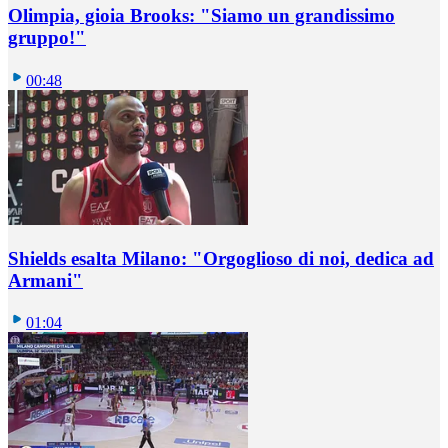
Olimpia, gioia Brooks: "Siamo un grandissimo
gruppo!"
00:48
Shields esalta Milano: "Orgoglioso di noi, dedica ad
Armani"
01:04