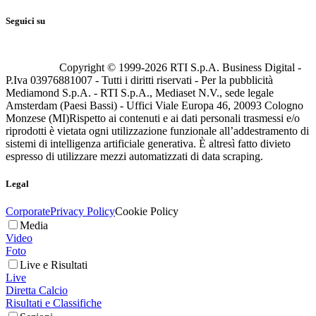
Seguici su
Copyright © 1999-
2026
RTI S.p.A. Business Digital -
P.Iva 03976881007 - Tutti i diritti riservati - Per la pubblicità
Mediamond S.p.A. - RTI S.p.A., Mediaset N.V., sede legale
Amsterdam (Paesi Bassi) - Uffici Viale Europa 46, 20093 Cologno
Monzese (MI)
Rispetto ai contenuti e ai dati personali trasmessi e/o
riprodotti è vietata ogni utilizzazione funzionale all’addestramento di
sistemi di intelligenza artificiale generativa. È altresì fatto divieto
espresso di utilizzare mezzi automatizzati di data scraping.
Legal
Corporate
Privacy Policy
Cookie Policy
Media
Video
Foto
Live e Risultati
Live
Diretta Calcio
Risultati e Classifiche