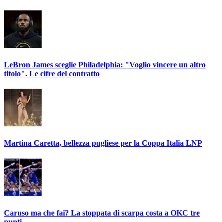
LeBron James sceglie Philadelphia: "Voglio vincere un altro
titolo". Le cifre del contratto
Martina Caretta, bellezza pugliese per la Coppa Italia LNP
Caruso ma che fai? La stoppata di scarpa costa a OKC tre
punti