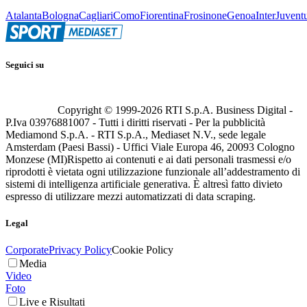
Atalanta
Bologna
Cagliari
Como
Fiorentina
Frosinone
Genoa
Inter
Juvent
Seguici su
Copyright © 1999-
2026
RTI S.p.A. Business Digital -
P.Iva 03976881007 - Tutti i diritti riservati - Per la pubblicità
Mediamond S.p.A. - RTI S.p.A., Mediaset N.V., sede legale
Amsterdam (Paesi Bassi) - Uffici Viale Europa 46, 20093 Cologno
Monzese (MI)
Rispetto ai contenuti e ai dati personali trasmessi e/o
riprodotti è vietata ogni utilizzazione funzionale all’addestramento di
sistemi di intelligenza artificiale generativa. È altresì fatto divieto
espresso di utilizzare mezzi automatizzati di data scraping.
Legal
Corporate
Privacy Policy
Cookie Policy
Media
Video
Foto
Live e Risultati