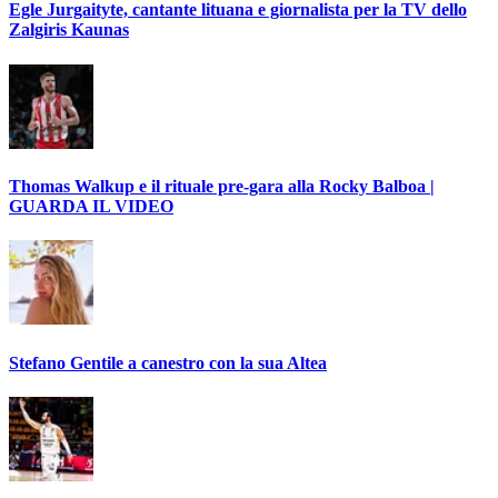
Egle Jurgaityte, cantante lituana e giornalista per la TV dello
Zalgiris Kaunas
Thomas Walkup e il rituale pre-gara alla Rocky Balboa |
GUARDA IL VIDEO
Stefano Gentile a canestro con la sua Altea