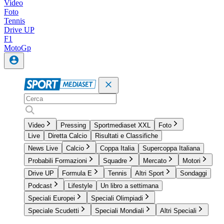
Video
Foto
Tennis
Drive UP
F1
MotoGp
Video
Pressing
Sportmediaset XXL
Foto
Live
Diretta Calcio
Risultati e Classifiche
News Live
Calcio
Coppa Italia
Supercoppa Italiana
Probabili Formazioni
Squadre
Mercato
Motori
Drive UP
Formula E
Tennis
Altri Sport
Sondaggi
Podcast
Lifestyle
Un libro a settimana
Speciali Europei
Speciali Olimpiadi
Speciale Scudetti
Speciali Mondiali
Altri Speciali