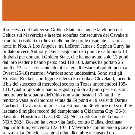
Il successo dei Lakers su Golden State, ma anche la vittoria dei
Celtics sui Mavericks e la terza sconfitta consecutiva dei Cavaliers
sono tra i risultati di rilievo delle molte partite disputate la scorsa
notte in Nba. A Los Angeles, tra LeBron James e Stephen Curry ha
brillato invece Anthony Davis, segnando 36 punti e catturando 13
rimbalzi per domare i Golden State, che hanno avuto solo 13 punti
dal loro leader e hanno perso così 118-108. James ha portato 25
punti e 12 assist consentendo ai Lakers di restare al quinto posto a
Ovest (25-18) mentre i Warriors sono undicesimi. Sono stati gli
Houston Rockets a infliggere il terzo ko di fila a Cleveland, facendo
il bis del successo di mercoledì scorso in Texas imponendosi 135-
131. Quattro giocatori hanno segnato più di 20 punti per Houston,
mentre per la squadra dlel'Ohio non sono bastati i 39 punti e
rendono vana la clamorosa serata da 39 punti e i 9 assist di Darius
Garland. I Cavs restano in testa a Est ma con 36 vittorie e 9 sconfitte
lasciano il miglior record del campionato a Oklahoma City (36-8),
davanti a Houston a Ovest (30-14). Nella riedizione della finale
NBA 2024, Boston ha avuto vita facile contro Dallas, decimata
dagli infortuni, vincendo 122-107. I Mavericks continuano a giocare
senza Luka Doncic, assente da fine dicembre a causa di un