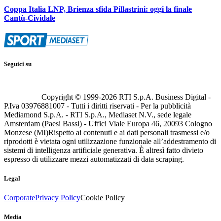
Coppa Italia LNP, Brienza sfida Pillastrini: oggi la finale
Cantù-Cividale
Seguici su
Copyright © 1999-
2026
RTI S.p.A. Business Digital -
P.Iva 03976881007 - Tutti i diritti riservati - Per la pubblicità
Mediamond S.p.A. - RTI S.p.A., Mediaset N.V., sede legale
Amsterdam (Paesi Bassi) - Uffici Viale Europa 46, 20093 Cologno
Monzese (MI)
Rispetto ai contenuti e ai dati personali trasmessi e/o
riprodotti è vietata ogni utilizzazione funzionale all’addestramento di
sistemi di intelligenza artificiale generativa. È altresì fatto divieto
espresso di utilizzare mezzi automatizzati di data scraping.
Legal
Corporate
Privacy Policy
Cookie Policy
Media