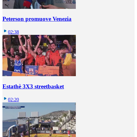
Peterson promuove Venezia
02:38
Estathè 3X3 streetbasket
02:20