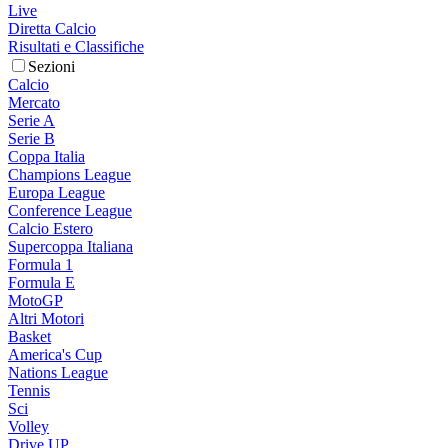
Live
Diretta Calcio
Risultati e Classifiche
Sezioni
Calcio
Mercato
Serie A
Serie B
Coppa Italia
Champions League
Europa League
Conference League
Calcio Estero
Supercoppa Italiana
Formula 1
Formula E
MotoGP
Altri Motori
Basket
America's Cup
Nations League
Tennis
Sci
Volley
Drive UP