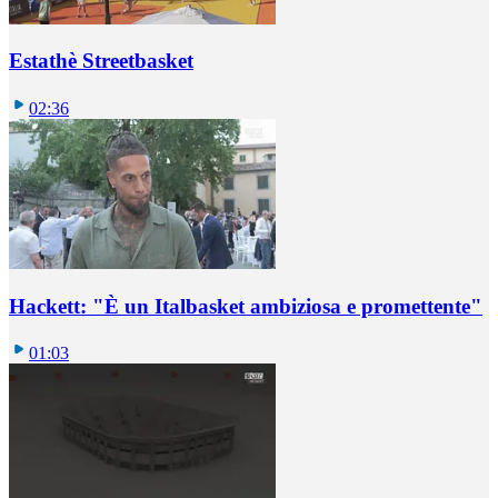
Estathè Streetbasket
02:36
Hackett: "È un Italbasket ambiziosa e promettente"
01:03