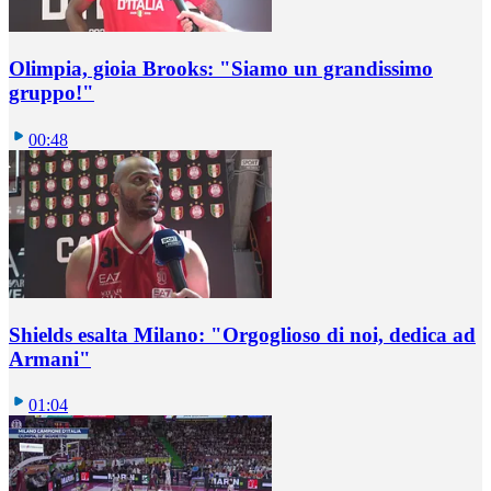
Olimpia, gioia Brooks: "Siamo un grandissimo
gruppo!"
00:48
Shields esalta Milano: "Orgoglioso di noi, dedica ad
Armani"
01:04