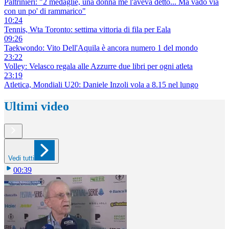
Paltrinieri: "2 medaglie, una donna me l'aveva detto... Ma vado via
con un po' di rammarico"
10:24
Tennis, Wta Toronto: settima vittoria di fila per Eala
09:26
Taekwondo: Vito Dell'Aquila è ancora numero 1 del mondo
23:22
Volley: Velasco regala alle Azzurre due libri per ogni atleta
23:19
Atletica, Mondiali U20: Daniele Inzoli vola a 8.15 nel lungo
Ultimi video
Vedi tutti
00:39