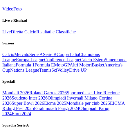
Video
Foto
Live e Risultati
Live
Diretta Calcio
Risultati e Classifiche
Sezioni
Calcio
Mercato
Serie A
Serie B
Coppa Italia
Champions
League
Europa League
Conference League
Calcio Estero
Supercoppa
Italiana
Formula 1
Formula E
MotoGP
Altri Motori
Basket
America's
Cup
Nations League
Tennis
Sci
Volley
Drive UP
Speciali
Mondiali 2026
Roland Garros 2026
Sportmediaset Live Riccione
2026
Scudetto Inter 2026
Olimpiadi Invernali Milano Cortina
2026
Super Bowl 2026
Eicma 2025
Mondiale per club 2025
EICMA
Riding Fest 2025
Paralimpiadi Parigi 2024
Olimpiadi Parigi
2024
Euro 2024
Squadra Serie A