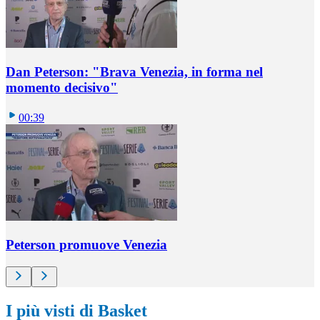
Dan Peterson: "Brava Venezia, in forma nel
momento decisivo"
00:39
Peterson promuove Venezia
I più visti di Basket