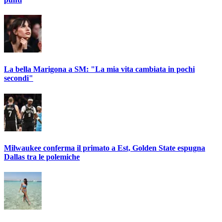
La bella Marigona a SM: "La mia vita cambiata in pochi
secondi"
Milwaukee conferma il primato a Est, Golden State espugna
Dallas tra le polemiche