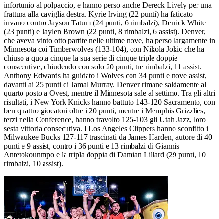
infortunio al polpaccio, e hanno perso anche Dereck Lively per una
frattura alla caviglia destra. Kyrie Irving (22 punti) ha faticato
invano contro Jayson Tatum (24 punti, 6 rimbalzi), Derrick White
(23 punti) e Jaylen Brown (22 punti, 8 rimbalzi, 6 assist). Denver,
che aveva vinto otto partite nelle ultime nove, ha perso largamente in
Minnesota coi Timberwolves (133-104), con Nikola Jokic che ha
chiuso a quota cinque la sua serie di cinque triple doppie
consecutive, chiudendo con solo 20 punti, tre rimbalzi, 11 assist.
Anthony Edwards ha guidato i Wolves con 34 punti e nove assist,
davanti ai 25 punti di Jamal Murray. Denver rimane saldamente al
quarto posto a Ovest, mentre il Minnesota sale al settimo. Tra gli altri
risultati, i New York Knicks hanno battuto 143-120 Sacramento, con
ben quattro giocatori oltre i 20 punti, mentre i Memphis Grizzlies,
terzi nella Conference, hanno travolto 125-103 gli Utah Jazz, loro
sesta vittoria consecutiva. I Los Angeles Clippers hanno sconfitto i
Milwaukee Bucks 127-117 trascinati da James Harden, autore di 40
punti e 9 assist, contro i 36 punti e 13 rimbalzi di Giannis
Antetokounmpo e la tripla doppia di Damian Lillard (29 punti, 10
rimbalzi, 10 assist).