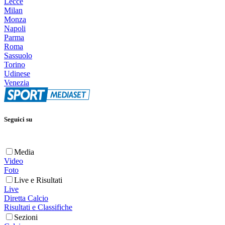
Lecce
Milan
Monza
Napoli
Parma
Roma
Sassuolo
Torino
Udinese
Venezia
Seguici su
Media
Video
Foto
Live e Risultati
Live
Diretta Calcio
Risultati e Classifiche
Sezioni