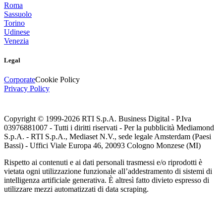
Roma
Sassuolo
Torino
Udinese
Venezia
Legal
Corporate
Cookie Policy
Privacy Policy
Copyright © 1999-
2026
RTI S.p.A. Business Digital - P.Iva
03976881007 - Tutti i diritti riservati - Per la pubblicità Mediamond
S.p.A. - RTI S.p.A., Mediaset N.V., sede legale Amsterdam (Paesi
Bassi) - Uffici Viale Europa 46, 20093 Cologno Monzese (MI)
Rispetto ai contenuti e ai dati personali trasmessi e/o riprodotti è
vietata ogni utilizzazione funzionale all’addestramento di sistemi di
intelligenza artificiale generativa. È altresì fatto divieto espresso di
utilizzare mezzi automatizzati di data scraping.