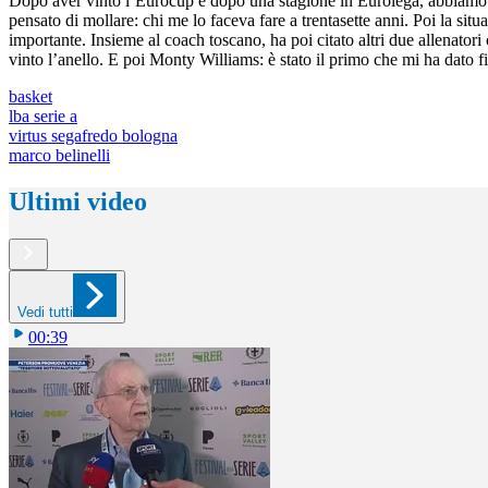
Dopo aver vinto l’Eurocup e dopo una stagione in Eurolega, abbiamo cam
pensato di mollare: chi me lo faceva fare a trentasette anni. Poi la s
importante. Insieme al coach toscano, ha poi citato altri due allenato
vinto l’anello. E poi Monty Williams: è stato il primo che mi ha dato 
basket
lba serie a
virtus segafredo bologna
marco belinelli
Ultimi video
Vedi tutti
00:39