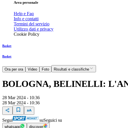
Area personale
Help e Faq
Info e contatti
Termini del servizio
Utilizzo dati e privacy
Cookie Policy
Basket
Basket
Ora per ora
Video
Foto
Risultati e classifiche
BOLOGNA, BELINELLI: L'
28 Mar 2024 - 10:36
28 Mar 2024 - 10:36
Segui
su
Seguici su
whatsapp
discover