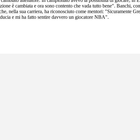
biato allenatore. In campionato avevo la possibilità di giocare, in Euro
ituazione è cambiata e ora sono contento che vada tutto bene". Banchi, co
ri che, nella sua carriera, ha riconosciuto come mentori: "Sicuramente 
fiducia e mi ha fatto sentire davvero un giocatore NBA".