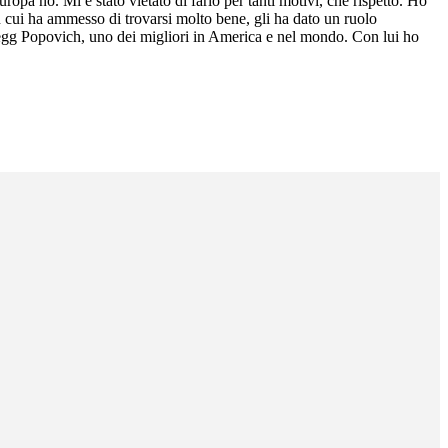
pa no. Mi è stato vietato di farlo per tanti motivi, che rispetto. Ho
n cui ha ammesso di trovarsi molto bene, gli ha dato un ruolo
Gregg Popovich, uno dei migliori in America e nel mondo. Con lui ho