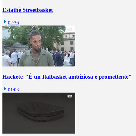
Estathè Streetbasket
02:36
Hackett: "È un Italbasket ambiziosa e promettente"
01:03