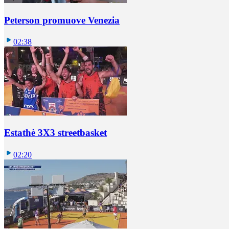
Peterson promuove Venezia
02:38
Estathè 3X3 streetbasket
02:20