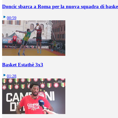
Doncic sbarca a Roma per la nuova squadra di basket
00:59
Basket Estathè 3x3
01:28