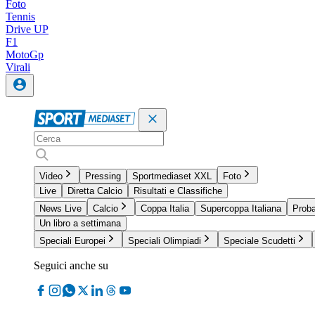
Foto
Tennis
Drive UP
F1
MotoGp
Virali
Video
Pressing
Sportmediaset XXL
Foto
Live
Diretta Calcio
Risultati e Classifiche
News Live
Calcio
Coppa Italia
Supercoppa Italiana
Proba
Un libro a settimana
Speciali Europei
Speciali Olimpiadi
Speciale Scudetti
Seguici anche su