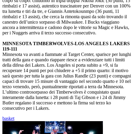
colpo su colpo: chiudono in tripla doppia Nikola Jokic (30 punti, 15
rimbalzi e 17 assist), autentico trascinatore per Denver con un 100%
tra lunetta e tiri da tre, e Giannis Antetokounmpo (36 punti, 11
rimbalzi e 13 assist), che cerca la rimonta quasi da solo trovando il
canestro dell’unico sorpasso di Milwaukee. I Bucks viaggiano
ancora a intermittenza e cadono dopo le vittorie su Magic e Hawks,
per i Nuggets arriva il terzo successo consecutivo.
MINNESOTA TIMBERWOLVES-LOS ANGELES LAKERS
119-111
Minnesota va avanti a fiammate al Target Center, sparisce per lunghi
tratti della gara e quando riappare riesce a evidenziare tutti i limiti
della difesa dei Lakers. Los Angeles si porta subito a +9, si fa
recuperare 14 punti per poi chiudere a +5 il primo quarto: il motivo
sarà questo per tutta la gara con Julius Randle (23 punti) e compagni
capaci di trovare 15 misure di vantaggio nel secondo quarto e 10 nel
terzo venendo, però, puntualmente riportati a terra da Minnesota.
L’ultimo controsorpasso dei Timberwolves è conquistato quasi
interamente dalla lunetta: i 28 punti di Taj Gibson e i 24 di Jimmy
Butler regalano il successo e mettono la firma sul terzo ko
consecutivo per i Lakers.
basket