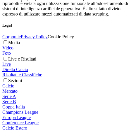
riprodotti è vietata ogni utilizzazione funzionale all’addestramento di
sistemi di intelligenza artificiale generativa. È altresì fatto divieto
espresso di utilizzare mezzi automatizzati di data scraping.
Legal
Corporate
Privacy Policy
Cookie Policy
Media
Video
Foto
Live e Risultati
Live
Diretta Calcio
Risultati e Classifiche
Sezioni
Calcio
Mercato
Serie A
Serie B
Coppa Italia
Champions League
Europa League
Conference League
Calcio Estero