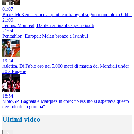
01:07
Boxe: McKenna vince ai punti e infrange il sogno mondiale di Oliha
21:09
Tennis: Montreal, Darderi si qualifica per i quarti
21:04
Pentathlon, Europei: Malan bronzo a Istanbul
19:54
Atletica, Di Fabio oro nei 5.000 metri di marcia dei Mondiali under
20 a Eugene
18:54
MotoGP, Bagnaia e Marquez in coro: "Nessuno si aspettava questo
degrado della gomma"
Ultimi video