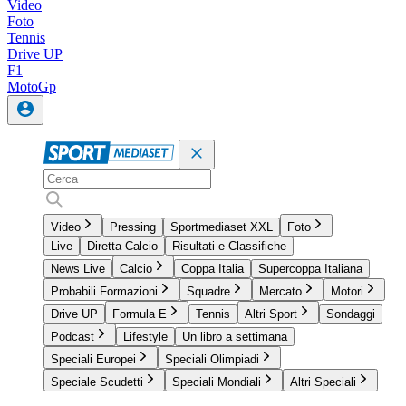
Video
Foto
Tennis
Drive UP
F1
MotoGp
Video
Pressing
Sportmediaset XXL
Foto
Live
Diretta Calcio
Risultati e Classifiche
News Live
Calcio
Coppa Italia
Supercoppa Italiana
Probabili Formazioni
Squadre
Mercato
Motori
Drive UP
Formula E
Tennis
Altri Sport
Sondaggi
Podcast
Lifestyle
Un libro a settimana
Speciali Europei
Speciali Olimpiadi
Speciale Scudetti
Speciali Mondiali
Altri Speciali