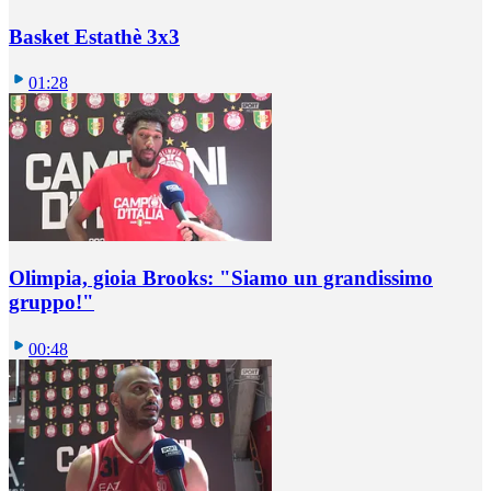
Basket Estathè 3x3
01:28
Olimpia, gioia Brooks: "Siamo un grandissimo
gruppo!"
00:48