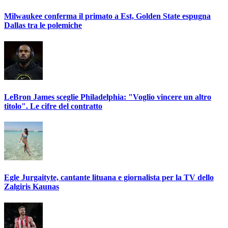
Milwaukee conferma il primato a Est, Golden State espugna
Dallas tra le polemiche
LeBron James sceglie Philadelphia: "Voglio vincere un altro
titolo". Le cifre del contratto
Egle Jurgaityte, cantante lituana e giornalista per la TV dello
Zalgiris Kaunas