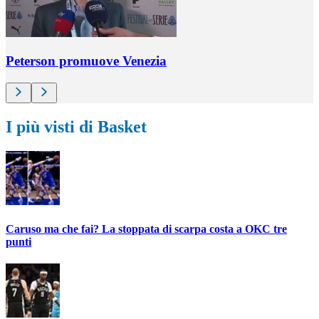
Peterson promuove Venezia
I più visti di Basket
Caruso ma che fai? La stoppata di scarpa costa a OKC tre
punti