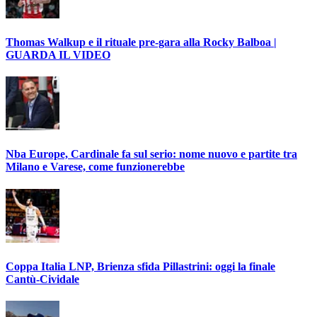
Thomas Walkup e il rituale pre-gara alla Rocky Balboa |
GUARDA IL VIDEO
Nba Europe, Cardinale fa sul serio: nome nuovo e partite tra
Milano e Varese, come funzionerebbe
Coppa Italia LNP, Brienza sfida Pillastrini: oggi la finale
Cantù-Cividale