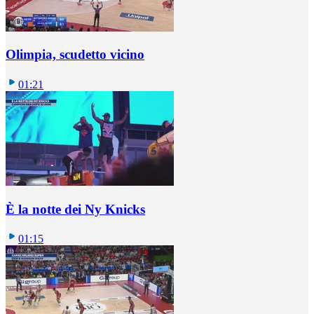
Olimpia, scudetto vicino
01:21
È la notte dei Ny Knicks
01:15