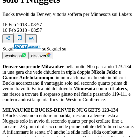
Bucks travolti da Denver, vittoria sofferta per Minnesota sui Lakers
16 Feb 2018 - 08:57
16 Feb 2018 - 08:57
Segui
su
Seguici su
whatsapp
discover
Denver sorprende Milwaukee
nella notte Nba passando 123-134
in una gara che vede chiudere in tripla doppia
Nikola Jokic e
Giannis Antetokounmpo
: in un match mai realmente in bilico i
Bucks accarezzano il vantaggio solo nel secondo quarto prima di
venire travolti. Fatica più del dovuto
Minnesota
contro i
Lakers
,
ma riesce a trovare il sorpasso giusto nel finale passando 119-111 e
confermandosi la quarta forza in Western Conference.
MILWAUKEE BUCKS-DENVER NUGGETS 123-134
I Bucks stentano a entrare in partita, riescono a tenere testa ai
Nuggets solo in avvio di secondo quarto per poi crollare fino a
toccare i 23 punti di distacco nelle prime battute dell’ultima frazione.
A infiammare la serata c’è anche la sfida nella sfida combattuta