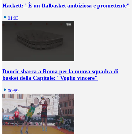
Hackett: "È un Italbasket ambiziosa e promettente"
01:03
Doncic sbarca a Roma per la nuova squadra di
basket della Capitale: "Voglio vincere"
00:59