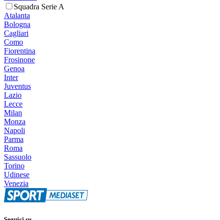
Squadra Serie A
Atalanta
Bologna
Cagliari
Como
Fiorentina
Frosinone
Genoa
Inter
Juventus
Lazio
Lecce
Milan
Monza
Napoli
Parma
Roma
Sassuolo
Torino
Udinese
Venezia
Seguici su