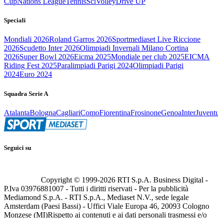
Cup
Nations League
Tennis
Sci
Volley
Drive UP
Speciali
Mondiali 2026
Roland Garros 2026
Sportmediaset Live Riccione
2026
Scudetto Inter 2026
Olimpiadi Invernali Milano Cortina
2026
Super Bowl 2026
Eicma 2025
Mondiale per club 2025
EICMA
Riding Fest 2025
Paralimpiadi Parigi 2024
Olimpiadi Parigi
2024
Euro 2024
Squadra Serie A
Atalanta
Bologna
Cagliari
Como
Fiorentina
Frosinone
Genoa
Inter
Juvent
Seguici su
Copyright © 1999-
2026
RTI S.p.A. Business Digital -
P.Iva 03976881007 - Tutti i diritti riservati - Per la pubblicità
Mediamond S.p.A. - RTI S.p.A., Mediaset N.V., sede legale
Amsterdam (Paesi Bassi) - Uffici Viale Europa 46, 20093 Cologno
Monzese (MI)
Rispetto ai contenuti e ai dati personali trasmessi e/o