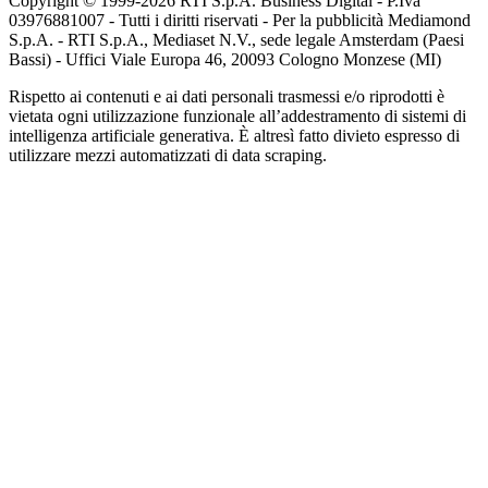
Copyright © 1999-
2026
RTI S.p.A. Business Digital - P.Iva
03976881007 - Tutti i diritti riservati - Per la pubblicità Mediamond
S.p.A. - RTI S.p.A., Mediaset N.V., sede legale Amsterdam (Paesi
Bassi) - Uffici Viale Europa 46, 20093 Cologno Monzese (MI)
Rispetto ai contenuti e ai dati personali trasmessi e/o riprodotti è
vietata ogni utilizzazione funzionale all’addestramento di sistemi di
intelligenza artificiale generativa. È altresì fatto divieto espresso di
utilizzare mezzi automatizzati di data scraping.