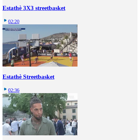
Estathè 3X3 streetbasket
02:20
Estathè Streetbasket
02:36