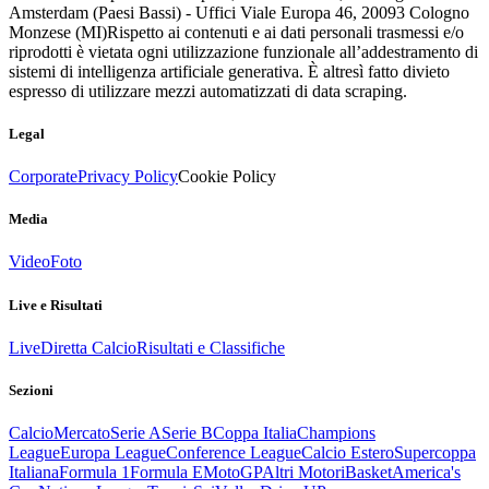
Amsterdam (Paesi Bassi) - Uffici Viale Europa 46, 20093 Cologno
Monzese (MI)
Rispetto ai contenuti e ai dati personali trasmessi e/o
riprodotti è vietata ogni utilizzazione funzionale all’addestramento di
sistemi di intelligenza artificiale generativa. È altresì fatto divieto
espresso di utilizzare mezzi automatizzati di data scraping.
Legal
Corporate
Privacy Policy
Cookie Policy
Media
Video
Foto
Live e Risultati
Live
Diretta Calcio
Risultati e Classifiche
Sezioni
Calcio
Mercato
Serie A
Serie B
Coppa Italia
Champions
League
Europa League
Conference League
Calcio Estero
Supercoppa
Italiana
Formula 1
Formula E
MotoGP
Altri Motori
Basket
America's