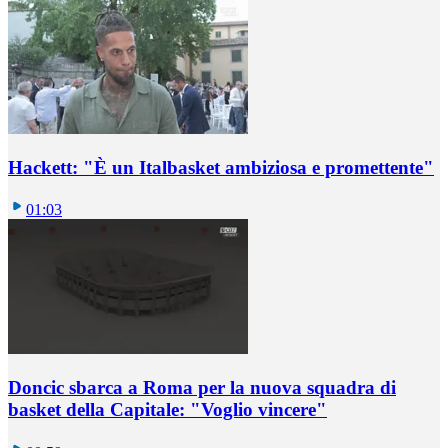
Hackett: "È un Italbasket ambiziosa e promettente"
01:03
Doncic sbarca a Roma per la nuova squadra di
basket della Capitale: "Voglio vincere"