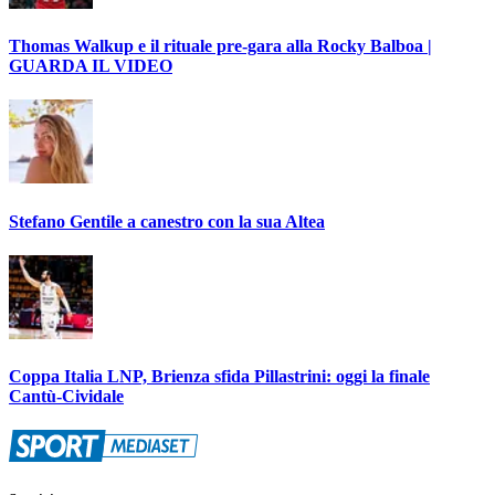
Thomas Walkup e il rituale pre-gara alla Rocky Balboa |
GUARDA IL VIDEO
Stefano Gentile a canestro con la sua Altea
Coppa Italia LNP, Brienza sfida Pillastrini: oggi la finale
Cantù-Cividale