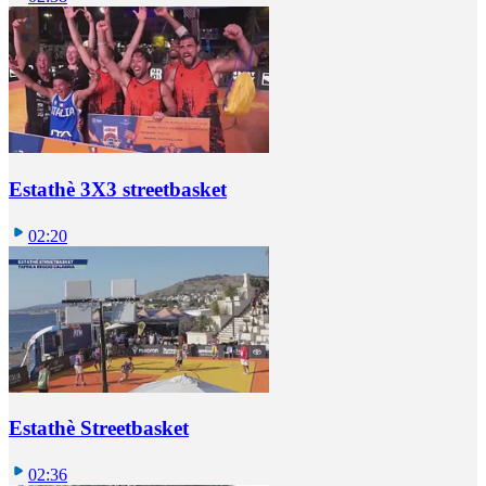
Estathè 3X3 streetbasket
02:20
Estathè Streetbasket
02:36