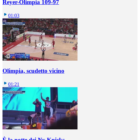
Reyer-Olimpia 109-97
01:03
Olimpia, scudetto vicino
01:21
È la notte dei Ny Knicks