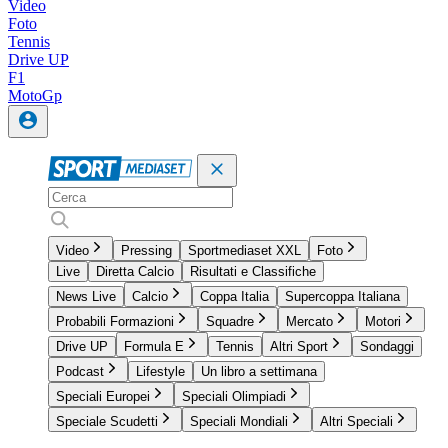
Video
Foto
Tennis
Drive UP
F1
MotoGp
Video
Pressing
Sportmediaset XXL
Foto
Live
Diretta Calcio
Risultati e Classifiche
News Live
Calcio
Coppa Italia
Supercoppa Italiana
Probabili Formazioni
Squadre
Mercato
Motori
Drive UP
Formula E
Tennis
Altri Sport
Sondaggi
Podcast
Lifestyle
Un libro a settimana
Speciali Europei
Speciali Olimpiadi
Speciale Scudetti
Speciali Mondiali
Altri Speciali