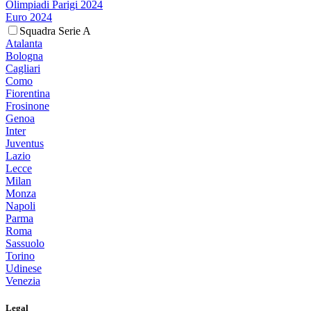
Olimpiadi Parigi 2024
Euro 2024
Squadra Serie A
Atalanta
Bologna
Cagliari
Como
Fiorentina
Frosinone
Genoa
Inter
Juventus
Lazio
Lecce
Milan
Monza
Napoli
Parma
Roma
Sassuolo
Torino
Udinese
Venezia
Legal