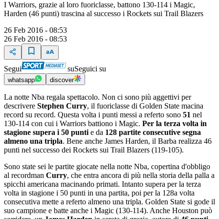
I Warriors, grazie al loro fuoriclasse, battono 130-114 i Magic,
Harden (46 punti) trascina al successo i Rockets sui Trail Blazers
26 Feb 2016 - 08:53
26 Feb 2016 - 08:53
Segui
su
Seguici su
whatsapp
discover
La notte Nba regala spettacolo. Non ci sono più aggettivi per
descrivere
Stephen Curry
, il fuoriclasse di Golden State macina
record su record. Questa volta i punti messi a referto sono
51
nel
130-114 con cui i Warriors battiono i Magic.
Per la terza volta in
stagione supera i 50 punti
e da
128 partite consecutive segna
almeno una tripla
. Bene anche James Harden, il Barba realizza 46
punti nel successo dei Rockets sui Trail Blazers (119-105).
Sono state sei le partite giocate nella notte Nba, copertina d'obbligo
al recordman
Curry
, che entra ancora di più nella storia della palla a
spicchi americana macinando primati. Intanto supera per la terza
volta in stagione i 50 punti in una partita, poi per la 128a volta
consecutiva mette a referto almeno una tripla. Golden State si gode il
suo campione e batte anche i Magic (130-114). Anche Houston può