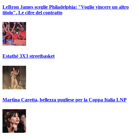
LeBron James sceglie Philadelphia: "Voglio vincere un altro
titolo". Le cifre del contratto
Estathè 3X3 streetbasket
Martina Caretta, bellezza pugliese per la Coppa Italia LNP