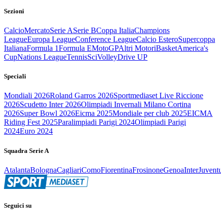
Sezioni
Calcio
Mercato
Serie A
Serie B
Coppa Italia
Champions
League
Europa League
Conference League
Calcio Estero
Supercoppa
Italiana
Formula 1
Formula E
MotoGP
Altri Motori
Basket
America's
Cup
Nations League
Tennis
Sci
Volley
Drive UP
Speciali
Mondiali 2026
Roland Garros 2026
Sportmediaset Live Riccione
2026
Scudetto Inter 2026
Olimpiadi Invernali Milano Cortina
2026
Super Bowl 2026
Eicma 2025
Mondiale per club 2025
EICMA
Riding Fest 2025
Paralimpiadi Parigi 2024
Olimpiadi Parigi
2024
Euro 2024
Squadra Serie A
Atalanta
Bologna
Cagliari
Como
Fiorentina
Frosinone
Genoa
Inter
Juvent
Seguici su