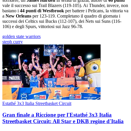
sorridere, un
James Harden
in serata di grazia, autore di
46 punti
vale il successo sui Trail Blazers (119-105). Ai Thunder, invece, non
bastano i
44 punti di Westbrook
per battere i Pelicans, la vittoria va
a
New Orleans
per 123-119. Completano il quadro di giornata i
successi dei Celtics sui Bucks (112-107), dei Nets sui Suns (116-
106) e degli Spurs, vittoriosi sui Jazz 96-78.
golden state warriors
steph curry
Estathé 3x3 Italia Streetbasket Circuit
Gran finale a Riccione per l'Estathé 3x3 Italia
Streetbasket Circuit: All Star e DKB regine d'Italia