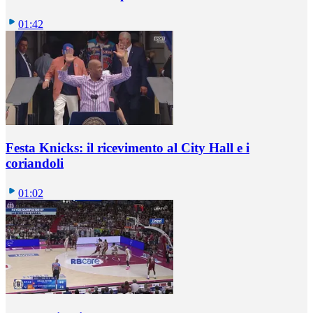
01:42
Festa Knicks: il ricevimento al City Hall e i
coriandoli
01:02