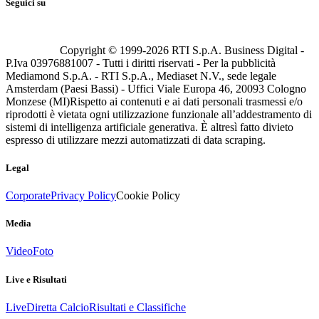
Seguici su
Copyright © 1999-
2026
RTI S.p.A. Business Digital -
P.Iva 03976881007 - Tutti i diritti riservati - Per la pubblicità
Mediamond S.p.A. - RTI S.p.A., Mediaset N.V., sede legale
Amsterdam (Paesi Bassi) - Uffici Viale Europa 46, 20093 Cologno
Monzese (MI)
Rispetto ai contenuti e ai dati personali trasmessi e/o
riprodotti è vietata ogni utilizzazione funzionale all’addestramento di
sistemi di intelligenza artificiale generativa. È altresì fatto divieto
espresso di utilizzare mezzi automatizzati di data scraping.
Legal
Corporate
Privacy Policy
Cookie Policy
Media
Video
Foto
Live e Risultati
Live
Diretta Calcio
Risultati e Classifiche