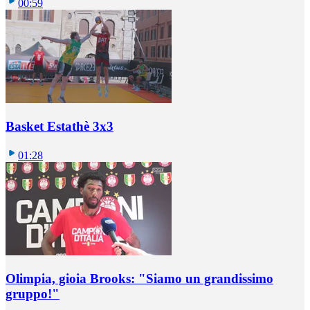
00:59
Basket Estathè 3x3
01:28
Olimpia, gioia Brooks: "Siamo un grandissimo
gruppo!"