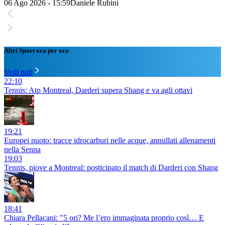
06 Ago 2026 - 15:59
Daniele Rubini
Altri Sport ora per ora
Vedi tutti
22:10
Tennis: Atp Montreal, Darderi supera Shang e va agli ottavi
19:21
Europei nuoto: tracce idrocarburi nelle acque, annullati allenamenti
nella Senna
19:03
Tennis, piove a Montreal: posticipato il match di Darderi con Shang
18:41
Chiara Pellacani: "5 ori? Me l’ero immaginata proprio così… E