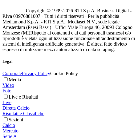
Copyright © 1999-
2026
RTI S.p.A. Business Digital -
P.Iva 03976881007 - Tutti i diritti riservati - Per la pubblicità
Mediamond S.p.A. - RTI S.p.A., Mediaset N.V., sede legale
Amsterdam (Paesi Bassi) - Uffici Viale Europa 46, 20093 Cologno
Monzese (MI)
Rispetto ai contenuti e ai dati personali trasmessi e/o
riprodotti è vietata ogni utilizzazione funzionale all’addestramento di
sistemi di intelligenza artificiale generativa. È altresì fatto divieto
espresso di utilizzare mezzi automatizzati di data scraping.
Legal
Corporate
Privacy Policy
Cookie Policy
Media
Video
Foto
Live e Risultati
Live
Diretta Calcio
Risultati e Classifiche
Sezioni
Calcio
Mercato
Serie A