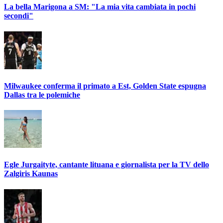
La bella Marigona a SM: "La mia vita cambiata in pochi
secondi"
Milwaukee conferma il primato a Est, Golden State espugna
Dallas tra le polemiche
Egle Jurgaityte, cantante lituana e giornalista per la TV dello
Zalgiris Kaunas