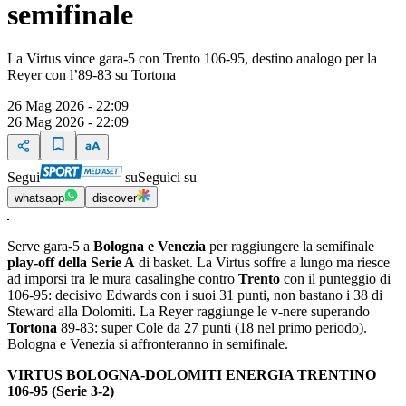
semifinale
La Virtus vince gara-5 con Trento 106-95, destino analogo per la
Reyer con l’89-83 su Tortona
26 Mag 2026 - 22:09
26 Mag 2026 - 22:09
Segui
su
Seguici su
whatsapp
discover
Serve gara-5 a
Bologna e Venezia
per raggiungere la semifinale
play-off della Serie A
di basket. La Virtus soffre a lungo ma riesce
ad imporsi tra le mura casalinghe contro
Trento
con il punteggio di
106-95: decisivo Edwards con i suoi 31 punti, non bastano i 38 di
Steward alla Dolomiti. La Reyer raggiunge le v-nere superando
Tortona
89-83: super Cole da 27 punti (18 nel primo periodo).
Bologna e Venezia si affronteranno in semifinale.
VIRTUS BOLOGNA-DOLOMITI ENERGIA TRENTINO
106-95 (Serie 3-2)