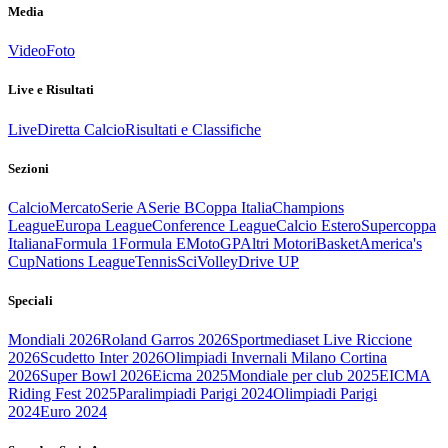
Media
Video
Foto
Live e Risultati
Live
Diretta Calcio
Risultati e Classifiche
Sezioni
Calcio
Mercato
Serie A
Serie B
Coppa Italia
Champions
League
Europa League
Conference League
Calcio Estero
Supercoppa
Italiana
Formula 1
Formula E
MotoGP
Altri Motori
Basket
America's
Cup
Nations League
Tennis
Sci
Volley
Drive UP
Speciali
Mondiali 2026
Roland Garros 2026
Sportmediaset Live Riccione
2026
Scudetto Inter 2026
Olimpiadi Invernali Milano Cortina
2026
Super Bowl 2026
Eicma 2025
Mondiale per club 2025
EICMA
Riding Fest 2025
Paralimpiadi Parigi 2024
Olimpiadi Parigi
2024
Euro 2024