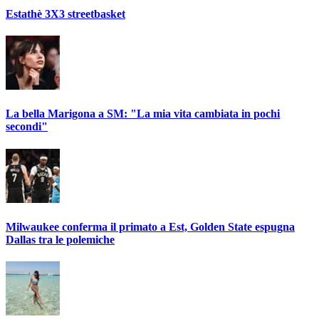
Estathè 3X3 streetbasket
La bella Marigona a SM: "La mia vita cambiata in pochi
secondi"
Milwaukee conferma il primato a Est, Golden State espugna
Dallas tra le polemiche