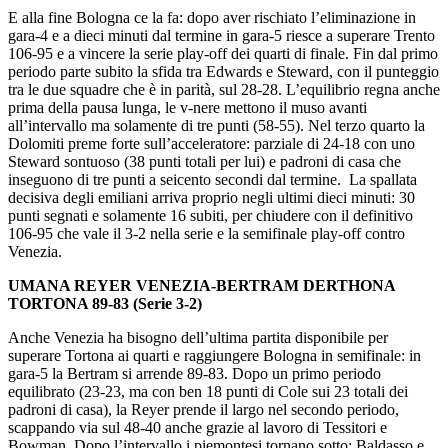
E alla fine Bologna ce la fa: dopo aver rischiato l’eliminazione in
gara-4 e a dieci minuti dal termine in gara-5 riesce a superare Trento
106-95 e a vincere la serie play-off dei quarti di finale. Fin dal primo
periodo parte subito la sfida tra Edwards e Steward, con il punteggio
tra le due squadre che è in parità, sul 28-28. L’equilibrio regna anche
prima della pausa lunga, le v-nere mettono il muso avanti
all’intervallo ma solamente di tre punti (58-55). Nel terzo quarto la
Dolomiti preme forte sull’acceleratore: parziale di 24-18 con uno
Steward sontuoso (38 punti totali per lui) e padroni di casa che
inseguono di tre punti a seicento secondi dal termine. La spallata
decisiva degli emiliani arriva proprio negli ultimi dieci minuti: 30
punti segnati e solamente 16 subiti, per chiudere con il definitivo
106-95 che vale il 3-2 nella serie e la semifinale play-off contro
Venezia.
UMANA REYER VENEZIA-BERTRAM DERTHONA
TORTONA 89-83 (Serie 3-2)
Anche Venezia ha bisogno dell’ultima partita disponibile per
superare Tortona ai quarti e raggiungere Bologna in semifinale: in
gara-5 la Bertram si arrende 89-83. Dopo un primo periodo
equilibrato (23-23, ma con ben 18 punti di Cole sui 23 totali dei
padroni di casa), la Reyer prende il largo nel secondo periodo,
scappando via sul 48-40 anche grazie al lavoro di Tessitori e
Bowman. Dopo l’intervallo i piemontesi tornano sotto: Baldasso e