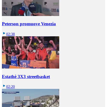
Peterson promuove Venezia
02:38
Estathè 3X3 streetbasket
02:20