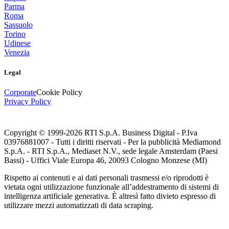
Parma
Roma
Sassuolo
Torino
Udinese
Venezia
Legal
Corporate
Cookie Policy
Privacy Policy
Copyright © 1999-
2026
RTI S.p.A. Business Digital - P.Iva
03976881007 - Tutti i diritti riservati - Per la pubblicità Mediamond
S.p.A. - RTI S.p.A., Mediaset N.V., sede legale Amsterdam (Paesi
Bassi) - Uffici Viale Europa 46, 20093 Cologno Monzese (MI)
Rispetto ai contenuti e ai dati personali trasmessi e/o riprodotti è
vietata ogni utilizzazione funzionale all’addestramento di sistemi di
intelligenza artificiale generativa. È altresì fatto divieto espresso di
utilizzare mezzi automatizzati di data scraping.