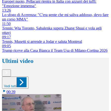
Europei nuoto, Pellacani rientra in Italia con azzurri dei tuffi:
"Emozione immensa"
13:26
Lo sfogo di Acerenza: "C'era gente che mi saliva addosso, devo fare
un corso MMA"
11:50
Tennis: Wta Toronto, Sabalenka supera Zhang Shuai e vola agli
ottavi
09:17
Tennis, Musetti si arrende a Jodar e saluta Montreal
09:05
Trump riceve alla Casa Bianca il Team Usa di Milano-Cortina 2026
Ultimi video
Vedi tutti
00:39