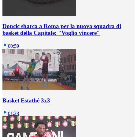
Doncic sbarca a Roma per la nuova squadra di
basket della Capitale: "Voglio vincere"
00:59
Basket Estathè 3x3
01:28