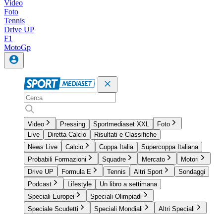
Video
Foto
Tennis
Drive UP
F1
MotoGp
Video
Pressing
Sportmediaset XXL
Foto
Live
Diretta Calcio
Risultati e Classifiche
News Live
Calcio
Coppa Italia
Supercoppa Italiana
Probabili Formazioni
Squadre
Mercato
Motori
Drive UP
Formula E
Tennis
Altri Sport
Sondaggi
Podcast
Lifestyle
Un libro a settimana
Speciali Europei
Speciali Olimpiadi
Speciale Scudetti
Speciali Mondiali
Altri Speciali