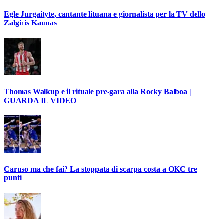
Egle Jurgaityte, cantante lituana e giornalista per la TV dello
Zalgiris Kaunas
Thomas Walkup e il rituale pre-gara alla Rocky Balboa |
GUARDA IL VIDEO
Caruso ma che fai? La stoppata di scarpa costa a OKC tre
punti