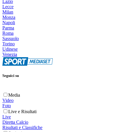
Lazio
Lecce
Milan
Monza
Napoli
Parma
Roma
Sassuolo
Torino
Udinese
Venezia
Seguici su
Media
Video
Foto
Live e Risultati
Live
Diretta Calcio
Risultati e Classifiche