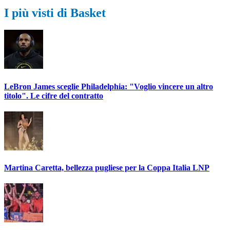
I più visti di Basket
LeBron James sceglie Philadelphia: "Voglio vincere un altro
titolo". Le cifre del contratto
Martina Caretta, bellezza pugliese per la Coppa Italia LNP