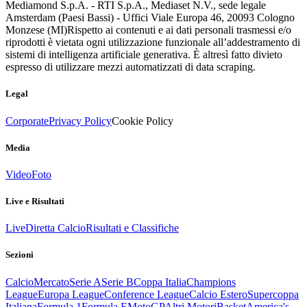
Mediamond S.p.A. - RTI S.p.A., Mediaset N.V., sede legale
Amsterdam (Paesi Bassi) - Uffici Viale Europa 46, 20093 Cologno
Monzese (MI)
Rispetto ai contenuti e ai dati personali trasmessi e/o
riprodotti è vietata ogni utilizzazione funzionale all’addestramento di
sistemi di intelligenza artificiale generativa. È altresì fatto divieto
espresso di utilizzare mezzi automatizzati di data scraping.
Legal
Corporate
Privacy Policy
Cookie Policy
Media
Video
Foto
Live e Risultati
Live
Diretta Calcio
Risultati e Classifiche
Sezioni
Calcio
Mercato
Serie A
Serie B
Coppa Italia
Champions
League
Europa League
Conference League
Calcio Estero
Supercoppa
Italiana
Formula 1
Formula E
MotoGP
Altri Motori
Basket
America's