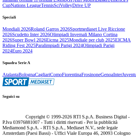
Cup
Nations League
Tennis
Sci
Volley
Drive UP
Speciali
Mondiali 2026
Roland Garros 2026
Sportmediaset Live Riccione
2026
Scudetto Inter 2026
Olimpiadi Invernali Milano Cortina
2026
Super Bowl 2026
Eicma 2025
Mondiale per club 2025
EICMA
Riding Fest 2025
Paralimpiadi Parigi 2024
Olimpiadi Parigi
2024
Euro 2024
Squadra Serie A
Atalanta
Bologna
Cagliari
Como
Fiorentina
Frosinone
Genoa
Inter
Juvent
Seguici su
Copyright © 1999-
2026
RTI S.p.A. Business Digital -
P.Iva 03976881007 - Tutti i diritti riservati - Per la pubblicità
Mediamond S.p.A. - RTI S.p.A., Mediaset N.V., sede legale
Amsterdam (Paesi Bassi) - Uffici Viale Europa 46, 20093 Cologno