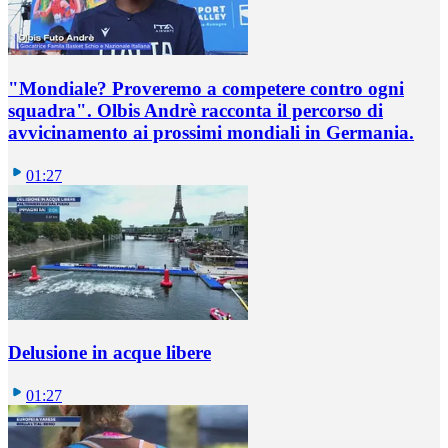
"Mondiale? Proveremo a competere contro ogni
squadra". Olbis Andrè racconta il percorso di
avvicinamento ai prossimi mondiali in Germania.
01:27
Delusione in acque libere
01:27