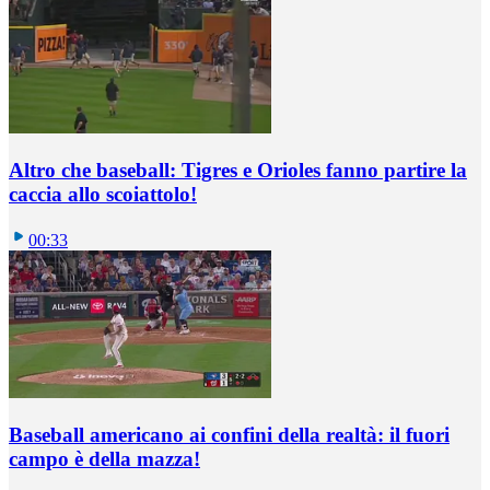
Altro che baseball: Tigres e Orioles fanno partire la
caccia allo scoiattolo!
00:33
Baseball americano ai confini della realtà: il fuori
campo è della mazza!