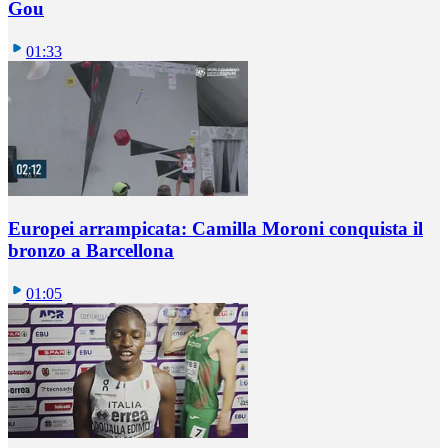
Gou
01:33
Europei arrampicata: Camilla Moroni conquista il
bronzo a Barcellona
01:05