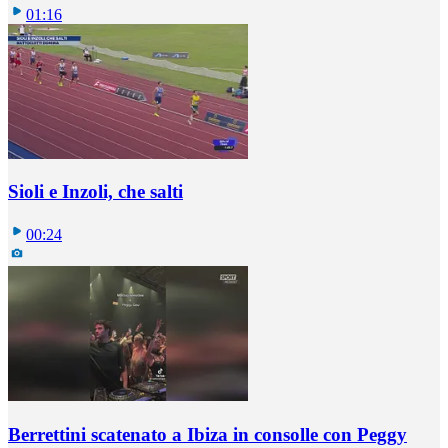
01:16
Sioli e Inzoli, che salti
00:24
Berrettini scatenato a Ibiza in consolle con Peggy