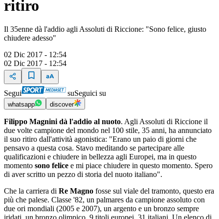
ritiro
Il 35enne dà l'addio agli Assoluti di Riccione: "Sono felice, giusto
chiudere adesso"
02 Dic 2017 - 12:54
02 Dic 2017 - 12:54
Segui
su
Seguici su
whatsapp
discover
Filippo Magnini dà l'addio al nuoto
. Agli Assoluti di Riccione il
due volte campione del mondo nel 100 stile, 35 anni, ha annunciato
il suo ritiro dall'attività agonistica: "Erano un paio di giorni che
pensavo a questa cosa. Stavo meditando se partecipare alle
qualificazioni e chiudere in bellezza agli Europei, ma in questo
momento
sono felice
e mi piace chiudere in questo momento. Spero
di aver scritto un pezzo di storia del nuoto italiano".
Che la carriera di
Re Magno
fosse sul viale del tramonto, questo era
più che palese. Classe '82, un palmares da campione assoluto con
due ori mondiali (2005 e 2007), un argento e un bronzo sempre
iridati, un bronzo olimpico, 9 titoli europei, 31 italiani. Un elenco di