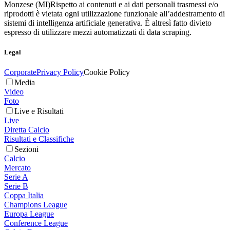
Monzese (MI)
Rispetto ai contenuti e ai dati personali trasmessi e/o
riprodotti è vietata ogni utilizzazione funzionale all’addestramento di
sistemi di intelligenza artificiale generativa. È altresì fatto divieto
espresso di utilizzare mezzi automatizzati di data scraping.
Legal
Corporate
Privacy Policy
Cookie Policy
Media
Video
Foto
Live e Risultati
Live
Diretta Calcio
Risultati e Classifiche
Sezioni
Calcio
Mercato
Serie A
Serie B
Coppa Italia
Champions League
Europa League
Conference League