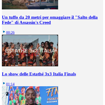
Un tuffo da 20 metri per omaggiare il "Salto della
Fede" di Assassin's Creed
00:26
Lo show delle Estathé 3x3 Italia Finals
01:14