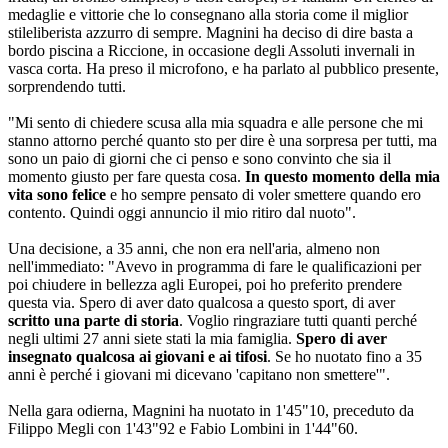
medaglie e vittorie che lo consegnano alla storia come il miglior
stileliberista azzurro di sempre. Magnini ha deciso di dire basta a
bordo piscina a Riccione, in occasione degli Assoluti invernali in
vasca corta. Ha preso il microfono, e ha parlato al pubblico presente,
sorprendendo tutti.
"Mi sento di chiedere scusa alla mia squadra e alle persone che mi
stanno attorno perché quanto sto per dire è una sorpresa per tutti, ma
sono un paio di giorni che ci penso e sono convinto che sia il
momento giusto per fare questa cosa.
In questo momento della mia
vita sono felice
e ho sempre pensato di voler smettere quando ero
contento. Quindi oggi annuncio il mio ritiro dal nuoto".
Una decisione, a 35 anni, che non era nell'aria, almeno non
nell'immediato: "Avevo in programma di fare le qualificazioni per
poi chiudere in bellezza agli Europei, poi ho preferito prendere
questa via. Spero di aver dato qualcosa a questo sport, di aver
scritto una parte di storia
. Voglio ringraziare tutti quanti perché
negli ultimi 27 anni siete stati la mia famiglia.
Spero di aver
insegnato qualcosa ai giovani e ai tifosi
. Se ho nuotato fino a 35
anni è perché i giovani mi dicevano 'capitano non smettere'".
Nella gara odierna, Magnini ha nuotato in 1'45"10, preceduto da
Filippo Megli con 1'43"92 e Fabio Lombini in 1'44"60.