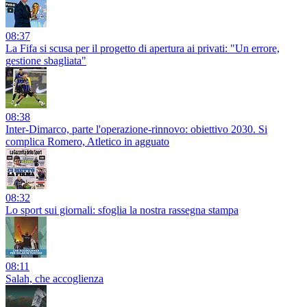
08:37
La Fifa si scusa per il progetto di apertura ai privati: "Un errore,
gestione sbagliata"
08:38
Inter-Dimarco, parte l'operazione-rinnovo: obiettivo 2030. Si
complica Romero, Atletico in agguato
08:32
Lo sport sui giornali: sfoglia la nostra rassegna stampa
08:11
Salah, che accoglienza