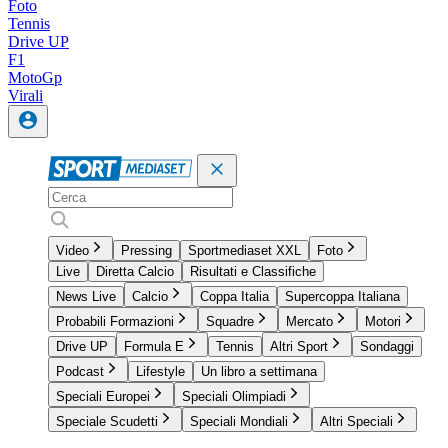
Foto
Tennis
Drive UP
F1
MotoGp
Virali
Video
Pressing
Sportmediaset XXL
Foto
Live
Diretta Calcio
Risultati e Classifiche
News Live
Calcio
Coppa Italia
Supercoppa Italiana
Probabili Formazioni
Squadre
Mercato
Motori
Drive UP
Formula E
Tennis
Altri Sport
Sondaggi
Podcast
Lifestyle
Un libro a settimana
Speciali Europei
Speciali Olimpiadi
Speciale Scudetti
Speciali Mondiali
Altri Speciali