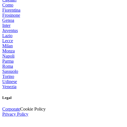
Como
Fiorentina
Frosinone
Genoa
Inter
Juventus
Lazio
Lecce
Milan
Monza
Napoli
Parma
Roma
Sassuolo
Torino
Udinese
Venezia
Legal
Corporate
Cookie Policy
Privacy Policy