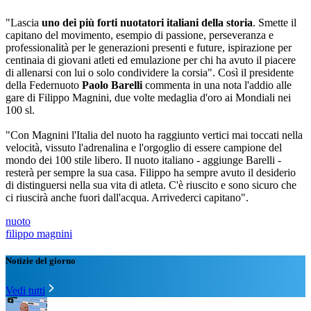
"Lascia
uno dei più forti nuotatori italiani della storia
. Smette il
capitano del movimento, esempio di passione, perseveranza e
professionalità per le generazioni presenti e future, ispirazione per
centinaia di giovani atleti ed emulazione per chi ha avuto il piacere
di allenarsi con lui o solo condividere la corsia". Così il presidente
della Federnuoto
Paolo Barelli
commenta in una nota l'addio alle
gare di Filippo Magnini, due volte medaglia d'oro ai Mondiali nei
100 sl.
"Con Magnini l'Italia del nuoto ha raggiunto vertici mai toccati nella
velocità, vissuto l'adrenalina e l'orgoglio di essere campione del
mondo dei 100 stile libero. Il nuoto italiano - aggiunge Barelli -
resterà per sempre la sua casa. Filippo ha sempre avuto il desiderio
di distinguersi nella sua vita di atleta. C'è riuscito e sono sicuro che
ci riuscirà anche fuori dall'acqua. Arrivederci capitano".
nuoto
filippo magnini
Notizie del giorno
Vedi tutti