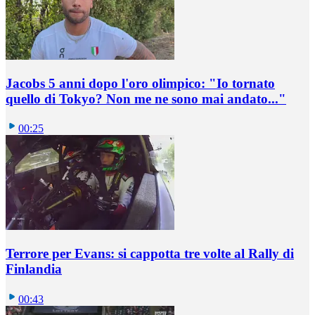
Jacobs 5 anni dopo l'oro olimpico: "Io tornato
quello di Tokyo? Non me ne sono mai andato..."
00:25
Terrore per Evans: si cappotta tre volte al Rally di
Finlandia
00:43