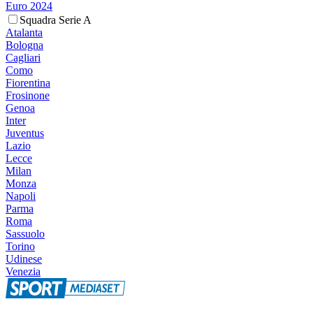
Euro 2024
Squadra Serie A
Atalanta
Bologna
Cagliari
Como
Fiorentina
Frosinone
Genoa
Inter
Juventus
Lazio
Lecce
Milan
Monza
Napoli
Parma
Roma
Sassuolo
Torino
Udinese
Venezia