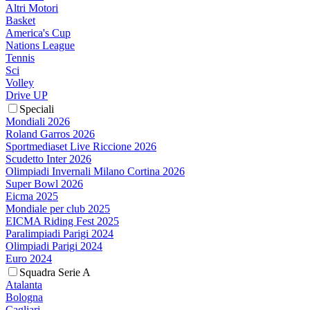
Altri Motori
Basket
America's Cup
Nations League
Tennis
Sci
Volley
Drive UP
Speciali
Mondiali 2026
Roland Garros 2026
Sportmediaset Live Riccione 2026
Scudetto Inter 2026
Olimpiadi Invernali Milano Cortina 2026
Super Bowl 2026
Eicma 2025
Mondiale per club 2025
EICMA Riding Fest 2025
Paralimpiadi Parigi 2024
Olimpiadi Parigi 2024
Euro 2024
Squadra Serie A
Atalanta
Bologna
Cagliari