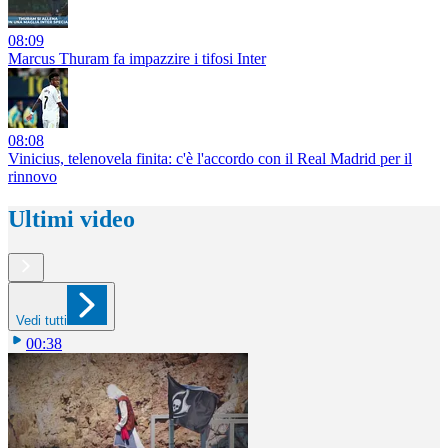
08:09
Marcus Thuram fa impazzire i tifosi Inter
08:08
Vinicius, telenovela finita: c'è l'accordo con il Real Madrid per il
rinnovo
Ultimi video
Vedi tutti
00:38