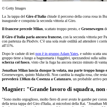
© Getty Images
La 3a tappa del
Giro d'Italia
chiude il percorso della corsa rosa in Bul
inaugurale e conquista la seconda vittoria al Giro.
Il francese precede Milan
, scattato troppo presto, e
Groenewegen
d
Il Giro d'Italia parla ancora francese,
con la seconda vittoria per Pa
con partenza da Plodviv. C'è una sola reale ostilità ad attendere i cor
all'11%.
Dopo le cadute di ieri
non è in gruppo Adam Yates
, e subito scatta u
gruppo tiene a lungo a bagnomaria i fuggitivi, spezzandosi sulla salita c
scherza col fuoco
, visto che la fuga ha ancora mezzo minuto di vant
Jonathan Milan lancia dunque la volata, ma parte troppo lungo e 
Groenewegen, quinto Malucelli. Non cambia la maglia rosa, che resta sul
prevederà 138km da Cosenza a Catanzaro
, un probabile arrivo per
Magnier: "Grande lavoro di squadra, non e
"Sono molto orgoglioso, molto fiero di aver avuto le gambe per coronare
della terza tappa del Giro d'Italia, ai microfoni della Rai. "Jonathan M