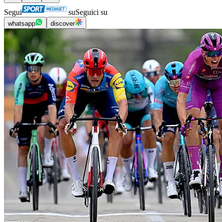
Segui
su
Seguici su
whatsapp
discover