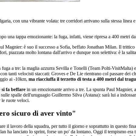
garia, con una vibrante volata: tre corridori arrivano sulla stessa linea 
opo una tappa emozionante: la fuga, infatti, viene ripresa a 400 metri dal
ul Magnier: è suo il successo a Sofia, beffato Jonathan Milan. Il trittic
ridori, piazzata molto lontana dall'arrivo e dunque non selettiva: è la s
na fuga a tre: la maglia azzurra Sevilla e Tonelli (Team Polti-VisitMalta
on tanti velocisti staccati: Groves e De Lie rientrano col passare dei chilo
aggio ai -10km,
ma riacciuffa il terzetto di testa a 400 metri dal trag
si fa beffare
in un emozionante arrivo a tre. La spunta Paul Magnier, al
le spalle dell'uruguagio Guillermo Silva (Astana): sarà lui a indossarla
 le ruote veloci.
ro sicuro di aver vinto"
 il lavoro della squadra, per tutto il giorno e soprattutto in questo fin
ilan ha lanciato lo sprint, forse un po' da lontano. Oggi il tempismo era 