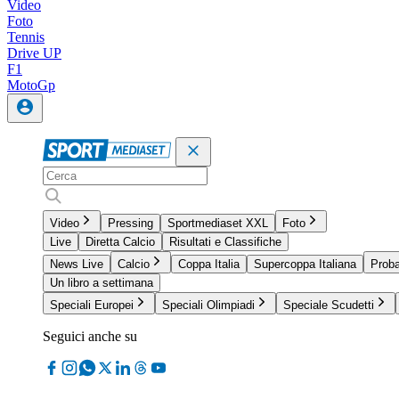
Video
Foto
Tennis
Drive UP
F1
MotoGp
Video
Pressing
Sportmediaset XXL
Foto
Live
Diretta Calcio
Risultati e Classifiche
News Live
Calcio
Coppa Italia
Supercoppa Italiana
Proba
Un libro a settimana
Speciali Europei
Speciali Olimpiadi
Speciale Scudetti
Seguici anche su