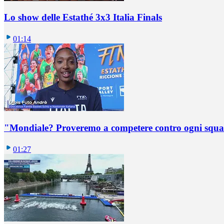
Lo show delle Estathé 3x3 Italia Finals
01:14
"Mondiale? Proveremo a competere contro ogni squadr
01:27