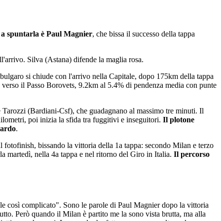
e
a spuntarla è Paul Magnier
, che bissa il successo della tappa
l'arrivo. Silva (Astana) difende la maglia rosa.
o bulgaro si chiude con l'arrivo nella Capitale, dopo 175km della tappa
alita verso il Passo Borovets, 9.2km al 5.4% di pendenza media con punte
) e Tarozzi (Bardiani-Csf), che guadagnano al massimo tre minuti. Il
metri, poi inizia la sfida tra fuggitivi e inseguitori.
Il plotone
uardo
.
 fotofinish, bissando la vittoria della 1a tappa: secondo Milan e terzo
 martedì, nella 4a tappa e nel ritorno del Giro in Italia.
Il percorso
ale così complicato". Sono le parole di Paul Magnier dopo la vittoria
tutto. Però quando il Milan è partito me la sono vista brutta, ma alla