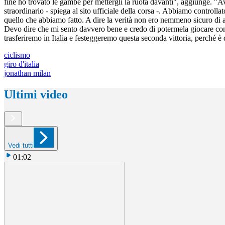
fine ho trovato le gambe per mettergli la ruota davanti", aggiunge. "A
straordinario - spiega al sito ufficiale della corsa -. Abbiamo controll
quello che abbiamo fatto. A dire la verità non ero nemmeno sicuro di a
Devo dire che mi sento davvero bene e credo di potermela giocare con
trasferiremo in Italia e festeggeremo questa seconda vittoria, perché è
ciclismo
giro d'italia
jonathan milan
Ultimi video
Vedi tutti
01:02