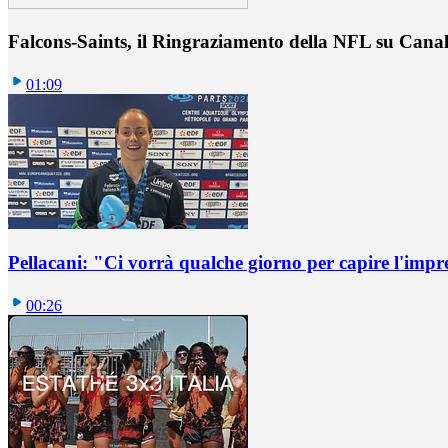
Falcons-Saints, il Ringraziamento della NFL su Cana
01:09
Pellacani: "Ci vorrà qualche giorno per capire l'impr
00:26