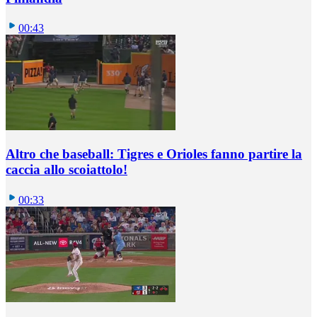
00:43
Altro che baseball: Tigres e Orioles fanno partire la
caccia allo scoiattolo!
00:33