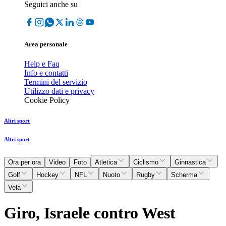
Seguici anche su
Area personale
Help e Faq
Info e contatti
Termini del servizio
Utilizzo dati e privacy
Cookie Policy
Altri sport
Altri sport
Ora per ora
Video
Foto
Atletica
Ciclismo
Ginnastica
Golf
Hockey
NFL
Nuoto
Rugby
Scherma
Vela
Giro, Israele contro West