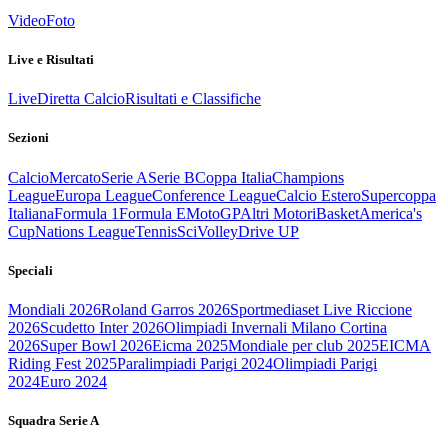
Video
Foto
Live e Risultati
Live
Diretta Calcio
Risultati e Classifiche
Sezioni
Calcio
Mercato
Serie A
Serie B
Coppa Italia
Champions
League
Europa League
Conference League
Calcio Estero
Supercoppa
Italiana
Formula 1
Formula E
MotoGP
Altri Motori
Basket
America's
Cup
Nations League
Tennis
Sci
Volley
Drive UP
Speciali
Mondiali 2026
Roland Garros 2026
Sportmediaset Live Riccione
2026
Scudetto Inter 2026
Olimpiadi Invernali Milano Cortina
2026
Super Bowl 2026
Eicma 2025
Mondiale per club 2025
EICMA
Riding Fest 2025
Paralimpiadi Parigi 2024
Olimpiadi Parigi
2024
Euro 2024
Squadra Serie A