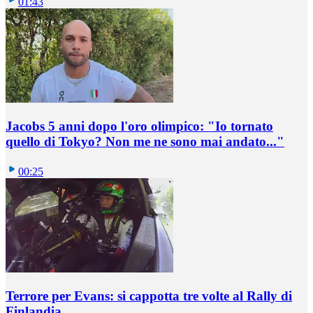
01:43
Jacobs 5 anni dopo l'oro olimpico: "Io tornato
quello di Tokyo? Non me ne sono mai andato..."
00:25
Terrore per Evans: si cappotta tre volte al Rally di
Finlandia