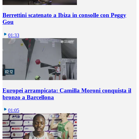
Berrettini scatenato a Ibiza in consolle con Peggy
Gou
01:33
Europei arrampicata: Camilla Moroni conquista il
bronzo a Barcellona
01:05