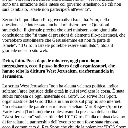
sono una infrazione delle intese col governo israeliano. Se ciò non
sarà cambiato, Israele non parteciperà all'evento".
Secondo il quotidiano filo-governativo Israel ha-Yom, della
questione si è interessato anche il ministero per le Questioni
strategiche. Il giornale precisa che quei ministeri sono giunti alla
conclusione che "si tratta di pressioni di elementi filo-palestinesi, che
vorrebbero sottolineare che Gerusalemme est non fa parte di
Israele". "Il Giro in Israele potrebbe essere annullato", titola il
giornale nel suo sito web.
Detto, fatto. Poco dopo le minacce, oggi poco dopo
mezzogiorno, ecco il passo indietro degli organizzatori, che
hanno tolto la dicitura West Jerusalem, trasformandola in
Jerusalem.
La scritta West Jerusalem "non ha alcuna valenza politica, indica
soltanto l`area logistica della cittaà in cui si svolgerà la corsa. È stata
subito rimossa da ogni materiale del Giro". Lo scrive Rcs Sport,
organizzatrice del Giro d'Italia in una nota sul proprio sito internet.
"In relazione alle parole dei ministri israeliani Miri Regev (Sport) e
Yariv Levin (Turismo) che contestavano la presenza della scritta
"West Jerusalem" sulle cartine del 101° Giro d`Italia e minacciavano
di far saltare la partnership dell`evento se non fosse stata rimossa,
ecco il comunicato di Rcs Sport che chiude la polemica: "RCS Sport