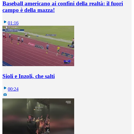
Baseball americano ai confini della realtà: il fuori
campo è della mazza!
01:16
Sioli e Inzoli, che salti
00:24