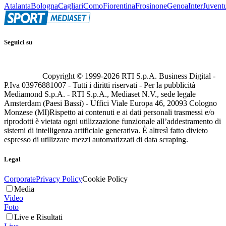
Atalanta
Bologna
Cagliari
Como
Fiorentina
Frosinone
Genoa
Inter
Juvent
Seguici su
Copyright © 1999-
2026
RTI S.p.A. Business Digital -
P.Iva 03976881007 - Tutti i diritti riservati - Per la pubblicità
Mediamond S.p.A. - RTI S.p.A., Mediaset N.V., sede legale
Amsterdam (Paesi Bassi) - Uffici Viale Europa 46, 20093 Cologno
Monzese (MI)
Rispetto ai contenuti e ai dati personali trasmessi e/o
riprodotti è vietata ogni utilizzazione funzionale all’addestramento di
sistemi di intelligenza artificiale generativa. È altresì fatto divieto
espresso di utilizzare mezzi automatizzati di data scraping.
Legal
Corporate
Privacy Policy
Cookie Policy
Media
Video
Foto
Live e Risultati