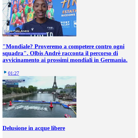
"Mondiale? Proveremo a competere contro ogni
squadra". Olbis Andrè racconta il percorso di
avvicinamento ai prossimi mondiali in Germania.
01:27
Delusione in acque libere