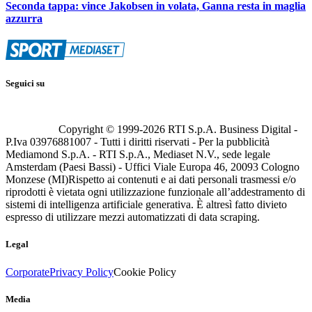
Seconda tappa: vince Jakobsen in volata, Ganna resta in maglia
azzurra
Seguici su
Copyright © 1999-
2026
RTI S.p.A. Business Digital -
P.Iva 03976881007 - Tutti i diritti riservati - Per la pubblicità
Mediamond S.p.A. - RTI S.p.A., Mediaset N.V., sede legale
Amsterdam (Paesi Bassi) - Uffici Viale Europa 46, 20093 Cologno
Monzese (MI)
Rispetto ai contenuti e ai dati personali trasmessi e/o
riprodotti è vietata ogni utilizzazione funzionale all’addestramento di
sistemi di intelligenza artificiale generativa. È altresì fatto divieto
espresso di utilizzare mezzi automatizzati di data scraping.
Legal
Corporate
Privacy Policy
Cookie Policy
Media