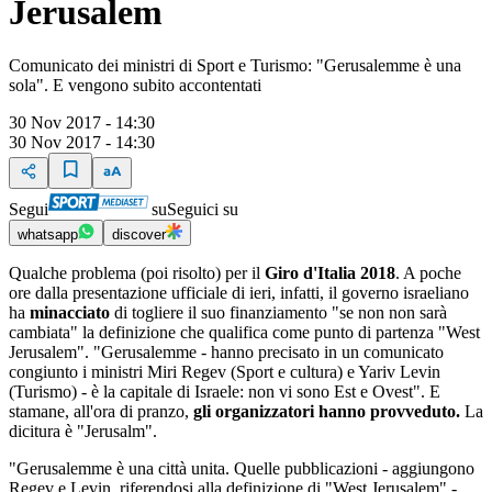
Jerusalem
Comunicato dei ministri di Sport e Turismo: "Gerusalemme è una
sola". E vengono subito accontentati
30 Nov 2017 - 14:30
30 Nov 2017 - 14:30
Segui
su
Seguici su
whatsapp
discover
Qualche problema (poi risolto) per il
Giro d'Italia 2018
. A poche
ore dalla presentazione ufficiale di ieri, infatti, il governo israeliano
ha
minacciato
di togliere il suo finanziamento "se non non sarà
cambiata" la definizione che qualifica come punto di partenza "West
Jerusalem". "Gerusalemme - hanno precisato in un comunicato
congiunto i ministri Miri Regev (Sport e cultura) e Yariv Levin
(Turismo) - è la capitale di Israele: non vi sono Est e Ovest". E
stamane, all'ora di pranzo,
gli organizzatori hanno provveduto.
La
dicitura è "Jerusalm".
"Gerusalemme è una città unita. Quelle pubblicazioni - aggiungono
Regev e Levin, riferendosi alla definizione di "West Jerusalem" -