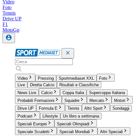
Video
Foto
Tennis
Drive UP
F1
MotoGp
Video
Pressing
Sportmediaset XXL
Foto
Live
Diretta Calcio
Risultati e Classifiche
News Live
Calcio
Coppa Italia
Supercoppa Italiana
Probabili Formazioni
Squadre
Mercato
Motori
Drive UP
Formula E
Tennis
Altri Sport
Sondaggi
Podcast
Lifestyle
Un libro a settimana
Speciali Europei
Speciali Olimpiadi
Speciale Scudetti
Speciali Mondiali
Altri Speciali