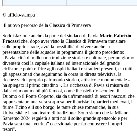
© ufficio-stampa
Il nuovo percorso della Classica di Primavera
Soddisfazione anche da parte del sindaco di Pavia
Mario Fabrizio
Fracassi
che, dopo aver visto la Classica di Primavera transitare
sulle proprie strade, avrà la possibilità di vivere anche la
presentazione delle squadre in programma il giorno precedente:
"Pavia, città di millenaria tradizione storica e culturale, per un giorno
diventerà così la capitale italiana ed internazionale del grande
ciclismo e potrà offrire agli ospiti italiani e stranieri presenti, e a tutti
gli appassionati che seguiranno la corsa in diretta televisiva, la
ricchezza del proprio patrimonio storico, artistico e monumentale -
ha spiegato il primo cittadino -. La ricchezza di Pavia si misura sia
dai suoi monumenti più famosi, come il castello Visconteo, il
Duomo o il Ponte Coperto, sia da un'immensità di tesori nascosti che
rappresentano una vera sorpresa per il turista: i quartieri medievali, il
fiume Ticino e il suo borgo, le tante chiese romaniche, la sua
Università, e il suo teatro di tradizione. Sono sicuro che la Milano
Sanremo 2024 regalerà a tutti noi il solito grande spettacolo e per
Pavia sarà una “vetrina” eccezionale per far conoscere i propri
tesori".