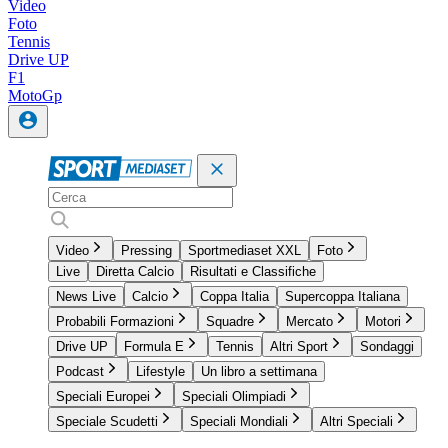
Video
Foto
Tennis
Drive UP
F1
MotoGp
Video
Pressing
Sportmediaset XXL
Foto
Live
Diretta Calcio
Risultati e Classifiche
News Live
Calcio
Coppa Italia
Supercoppa Italiana
Probabili Formazioni
Squadre
Mercato
Motori
Drive UP
Formula E
Tennis
Altri Sport
Sondaggi
Podcast
Lifestyle
Un libro a settimana
Speciali Europei
Speciali Olimpiadi
Speciale Scudetti
Speciali Mondiali
Altri Speciali