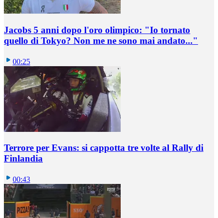
Jacobs 5 anni dopo l'oro olimpico: "Io tornato
quello di Tokyo? Non me ne sono mai andato..."
00:25
Terrore per Evans: si cappotta tre volte al Rally di
Finlandia
00:43