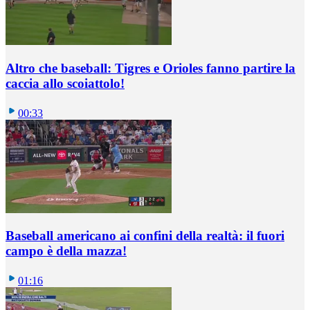
Altro che baseball: Tigres e Orioles fanno partire la
caccia allo scoiattolo!
00:33
Baseball americano ai confini della realtà: il fuori
campo è della mazza!
01:16