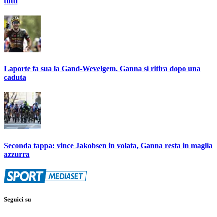
tutti
Laporte fa sua la Gand-Wevelgem. Ganna si ritira dopo una
caduta
Seconda tappa: vince Jakobsen in volata, Ganna resta in maglia
azzurra
Seguici su