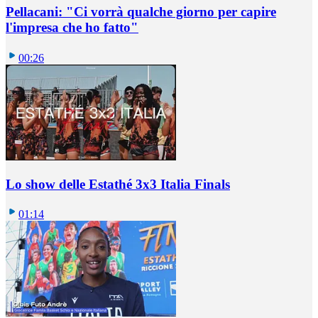
Pellacani: "Ci vorrà qualche giorno per capire
l'impresa che ho fatto"
00:26
Lo show delle Estathé 3x3 Italia Finals
01:14