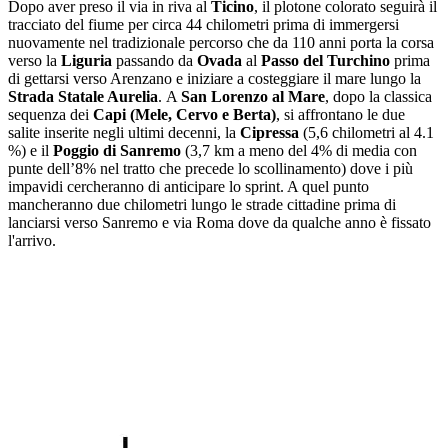
Dopo aver preso il via in riva al
Ticino
, il plotone colorato seguirà il
tracciato del fiume per circa 44 chilometri prima di immergersi
nuovamente nel tradizionale percorso che da 110 anni porta la corsa
verso la
Liguria
passando da
Ovada
al
Passo del Turchino
prima
di gettarsi verso Arenzano e iniziare a costeggiare il mare lungo la
Strada Statale Aurelia
. A
San Lorenzo al Mare
, dopo la classica
sequenza dei
Capi (Mele, Cervo e Berta)
, si affrontano le due
salite inserite negli ultimi decenni, la
Cipressa
(5,6 chilometri al 4.1
%) e il
Poggio di Sanremo
(3,7 km a meno del 4% di media con
punte dell’8% nel tratto che precede lo scollinamento) dove i più
impavidi cercheranno di anticipare lo sprint. A quel punto
mancheranno due chilometri lungo le strade cittadine prima di
lanciarsi verso Sanremo e via Roma dove da qualche anno è fissato
l'arrivo.