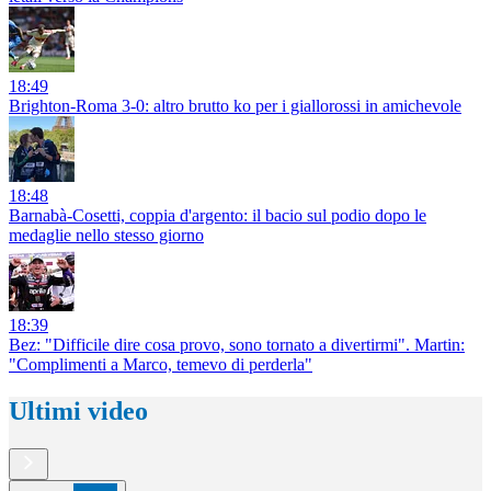
18:49
Brighton-Roma 3-0: altro brutto ko per i giallorossi in amichevole
18:48
Barnabà-Cosetti, coppia d'argento: il bacio sul podio dopo le
medaglie nello stesso giorno
18:39
Bez: "Difficile dire cosa provo, sono tornato a divertirmi". Martin:
"Complimenti a Marco, temevo di perderla"
Ultimi video