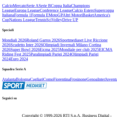
Calcio
Mercato
Serie A
Serie B
Coppa Italia
Champions
League
Europa League
Conference League
Calcio Estero
Supercoppa
Italiana
Formula 1
Formula E
MotoGP
Altri Motori
Basket
America's
Cup
Nations League
Tennis
Sci
Volley
Drive UP
Speciali
Mondiali 2026
Roland Garros 2026
Sportmediaset Live Riccione
2026
Scudetto Inter 2026
Olimpiadi Invernali Milano Cortina
2026
Super Bowl 2026
Eicma 2025
Mondiale per club 2025
EICMA
Riding Fest 2025
Paralimpiadi Parigi 2024
Olimpiadi Parigi
2024
Euro 2024
Squadra Serie A
Atalanta
Bologna
Cagliari
Como
Fiorentina
Frosinone
Genoa
Inter
Juvent
Seguici su
Copyright © 1999-
2026
RTI S.p.A. Business Digital -