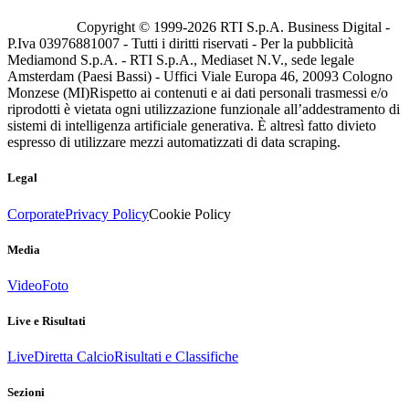
Copyright © 1999-
2026
RTI S.p.A. Business Digital -
P.Iva 03976881007 - Tutti i diritti riservati - Per la pubblicità
Mediamond S.p.A. - RTI S.p.A., Mediaset N.V., sede legale
Amsterdam (Paesi Bassi) - Uffici Viale Europa 46, 20093 Cologno
Monzese (MI)
Rispetto ai contenuti e ai dati personali trasmessi e/o
riprodotti è vietata ogni utilizzazione funzionale all’addestramento di
sistemi di intelligenza artificiale generativa. È altresì fatto divieto
espresso di utilizzare mezzi automatizzati di data scraping.
Legal
Corporate
Privacy Policy
Cookie Policy
Media
Video
Foto
Live e Risultati
Live
Diretta Calcio
Risultati e Classifiche
Sezioni