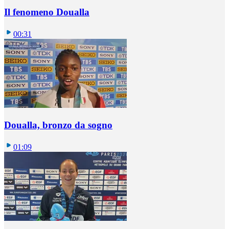
Il fenomeno Doualla
00:31
Doualla, bronzo da sogno
01:09