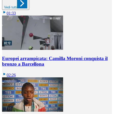
Vedi tutti
01:33
Europei arrampicata: Camilla Moroni conquista il
bronzo a Barcellona
02:26