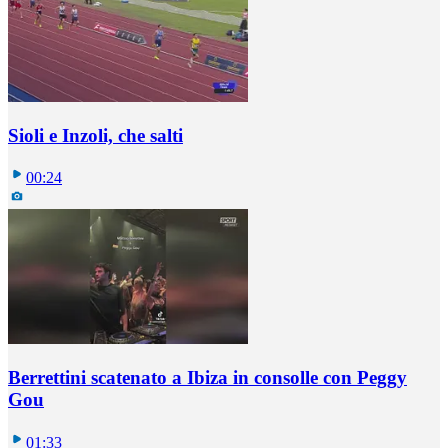
Sioli e Inzoli, che salti
00:24
Berrettini scatenato a Ibiza in consolle con Peggy
Gou
01:33