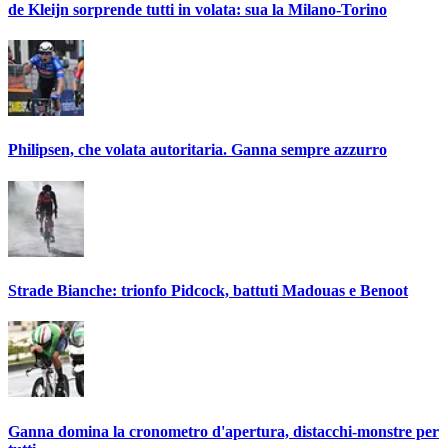
de Kleijn sorprende tutti in volata: sua la Milano-Torino
Philipsen, che volata autoritaria. Ganna sempre azzurro
Strade Bianche: trionfo Pidcock, battuti Madouas e Benoot
Ganna domina la cronometro d'apertura, distacchi-monstre per