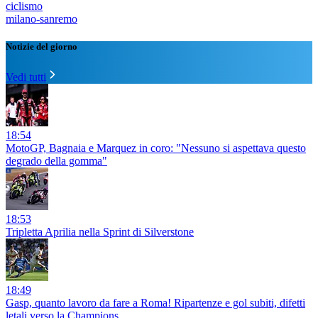
ciclismo
milano-sanremo
Notizie del giorno
Vedi tutti
18:54
MotoGP, Bagnaia e Marquez in coro: "Nessuno si aspettava questo
degrado della gomma"
18:53
Tripletta Aprilia nella Sprint di Silverstone
18:49
Gasp, quanto lavoro da fare a Roma! Ripartenze e gol subiti, difetti
letali verso la Champions