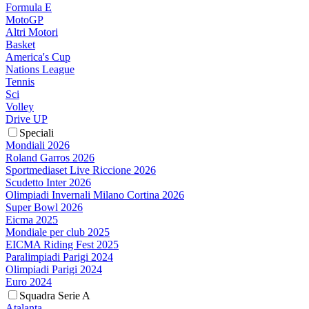
Formula E
MotoGP
Altri Motori
Basket
America's Cup
Nations League
Tennis
Sci
Volley
Drive UP
Speciali
Mondiali 2026
Roland Garros 2026
Sportmediaset Live Riccione 2026
Scudetto Inter 2026
Olimpiadi Invernali Milano Cortina 2026
Super Bowl 2026
Eicma 2025
Mondiale per club 2025
EICMA Riding Fest 2025
Paralimpiadi Parigi 2024
Olimpiadi Parigi 2024
Euro 2024
Squadra Serie A
Atalanta