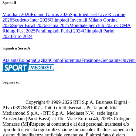
Speciali
Mondiali 2026
Roland Garros 2026
Sportmediaset Live Riccione
2026
Scudetto Inter 2026
Olimpiadi Invernali Milano Cortina
2026
Super Bowl 2026
Eicma 2025
Mondiale per club 2025
EICMA
Riding Fest 2025
Paralimpiadi Parigi 2024
Olimpiadi Parigi
2024
Euro 2024
Squadra Serie A
Atalanta
Bologna
Cagliari
Como
Fiorentina
Frosinone
Genoa
Inter
Juvent
Seguici su
Copyright © 1999-
2026
RTI S.p.A. Business Digital -
P.Iva 03976881007 - Tutti i diritti riservati - Per la pubblicità
Mediamond S.p.A. - RTI S.p.A., Mediaset N.V., sede legale
Amsterdam (Paesi Bassi) - Uffici Viale Europa 46, 20093 Cologno
Monzese (MI)
Rispetto ai contenuti e ai dati personali trasmessi e/o
riprodotti è vietata ogni utilizzazione funzionale all’addestramento di
sistemi di intelligenza artificiale generativa. È altresì fatto divieto