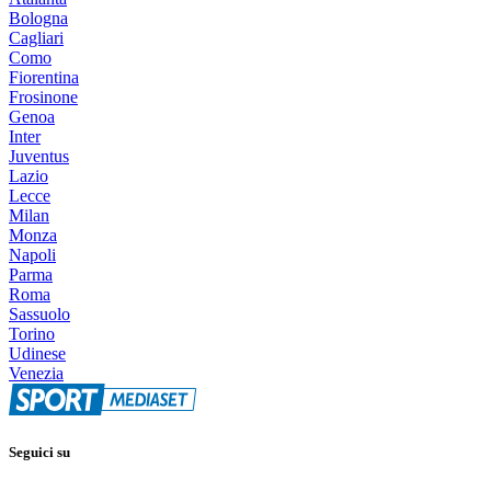
Bologna
Cagliari
Como
Fiorentina
Frosinone
Genoa
Inter
Juventus
Lazio
Lecce
Milan
Monza
Napoli
Parma
Roma
Sassuolo
Torino
Udinese
Venezia
Seguici su