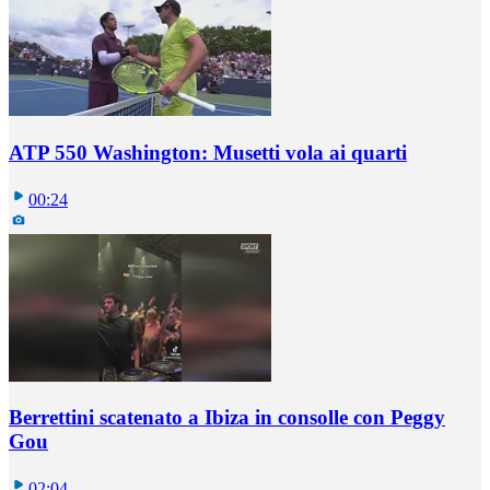
ATP 550 Washington: Musetti vola ai quarti
00:24
Berrettini scatenato a Ibiza in consolle con Peggy
Gou
02:04