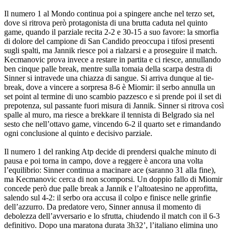
Il numero 1 al Mondo continua poi a spingere anche nel terzo set,
dove si ritrova però protagonista di una brutta caduta nel quinto
game, quando il parziale recita 2-2 e 30-15 a suo favore: la smorfia
di dolore del campione di San Candido preoccupa i tifosi presenti
sugli spalti, ma Jannik riesce poi a rialzarsi e a proseguire il match.
Kecmanovic prova invece a restare in partita e ci riesce, annullando
ben cinque palle break, mentre sulla tomaia della scarpa destra di
Sinner si intravede una chiazza di sangue. Si arriva dunque al tie-
break, dove a vincere a sorpresa 8-6 è Miomir: il serbo annulla un
set point al termine di uno scambio pazzesco e si prende poi il set di
prepotenza, sul passante fuori misura di Jannik. Sinner si ritrova così
spalle al muro, ma riesce a brekkare il tennista di Belgrado sia nel
sesto che nell’ottavo game, vincendo 6-2 il quarto set e rimandando
ogni conclusione al quinto e decisivo parziale.
Il numero 1 del ranking Atp decide di prendersi qualche minuto di
pausa e poi torna in campo, dove a reggere è ancora una volta
l’equilibrio: Sinner continua a macinare ace (saranno 31 alla fine),
ma Kecmanovic cerca di non scomporsi. Un doppio fallo di Miomir
concede però due palle break a Jannik e l’altoatesino ne approfitta,
salendo sul 4-2: il serbo ora accusa il colpo e finisce nelle grinfie
dell’azzurro. Da predatore vero, Sinner annusa il momento di
debolezza dell’avversario e lo sfrutta, chiudendo il match con il 6-3
definitivo. Dopo una maratona durata 3h32’, l’italiano elimina uno