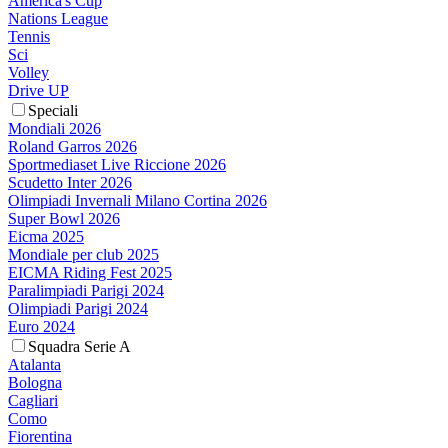
America's Cup
Nations League
Tennis
Sci
Volley
Drive UP
Speciali
Mondiali 2026
Roland Garros 2026
Sportmediaset Live Riccione 2026
Scudetto Inter 2026
Olimpiadi Invernali Milano Cortina 2026
Super Bowl 2026
Eicma 2025
Mondiale per club 2025
EICMA Riding Fest 2025
Paralimpiadi Parigi 2024
Olimpiadi Parigi 2024
Euro 2024
Squadra Serie A
Atalanta
Bologna
Cagliari
Como
Fiorentina