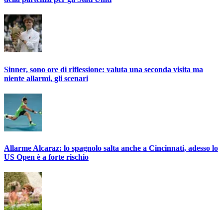
Sinner, sono ore di riflessione: valuta una seconda visita ma
niente allarmi, gli scenari
Allarme Alcaraz: lo spagnolo salta anche a Cincinnati, adesso lo
US Open è a forte rischio