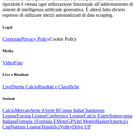
riprodotti è vietata ogni utilizzazione funzionale all’addestramento di
sistemi di intelligenza artificiale generativa. È altresì fatto divieto
espresso di utilizzare mezzi automatizzati di data scraping.
Legal
Corporate
Privacy Policy
Cookie Policy
Media
Video
Foto
Live e Risultati
Live
Diretta Calcio
Risultati e Classifiche
Sezioni
Calcio
Mercato
Serie A
Serie B
Coppa Italia
Champions
League
Europa League
Conference League
Calcio Estero
Supercoppa
Italiana
Formula 1
Formula E
MotoGP
Altri Motori
Basket
America's
Cup
Nations League
Tennis
Sci
Volley
Drive UP