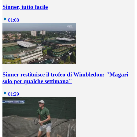
Sinner, tutto facile
01:08
Sinner restituisce il trofeo di Wimbledon: "Magari
solo per qualche settimana"
01:29