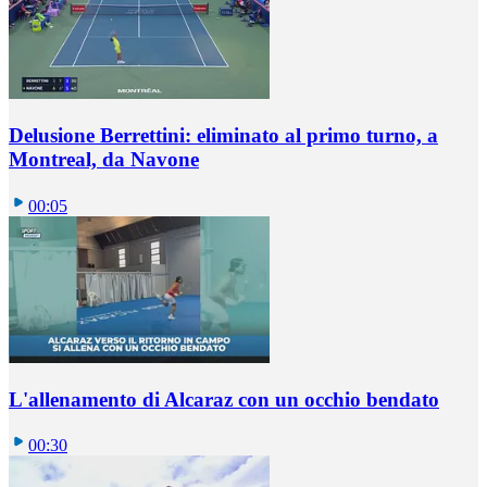
Delusione Berrettini: eliminato al primo turno, a
Montreal, da Navone
00:05
L'allenamento di Alcaraz con un occhio bendato
00:30