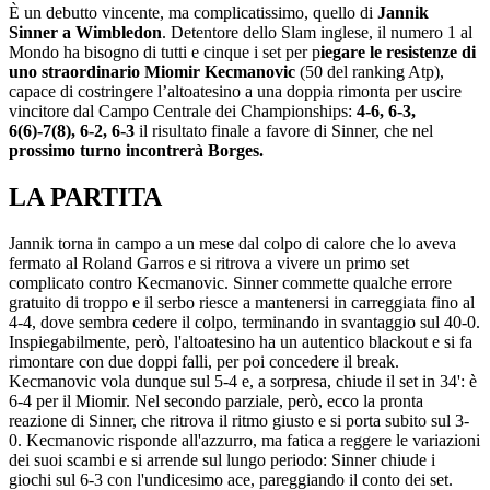
È un debutto vincente, ma complicatissimo, quello di
Jannik
Sinner a Wimbledon
. Detentore dello Slam inglese, il numero 1 al
Mondo ha bisogno di tutti e cinque i set per p
iegare le resistenze di
uno straordinario Miomir Kecmanovic
(50 del ranking Atp),
capace di costringere l’altoatesino a una doppia rimonta per uscire
vincitore dal Campo Centrale dei Championships:
4-6, 6-3,
6(6)-7(8), 6-2, 6-3
il risultato finale a favore di Sinner, che nel
prossimo turno incontrerà Borges.
LA PARTITA
Jannik torna in campo a un mese dal colpo di calore che lo aveva
fermato al Roland Garros e si ritrova a vivere un primo set
complicato contro Kecmanovic. Sinner commette qualche errore
gratuito di troppo e il serbo riesce a mantenersi in carreggiata fino al
4-4, dove sembra cedere il colpo, terminando in svantaggio sul 40-0.
Inspiegabilmente, però, l'altoatesino ha un autentico blackout e si fa
rimontare con due doppi falli, per poi concedere il break.
Kecmanovic vola dunque sul 5-4 e, a sorpresa, chiude il set in 34': è
6-4 per il Miomir. Nel secondo parziale, però, ecco la pronta
reazione di Sinner, che ritrova il ritmo giusto e si porta subito sul 3-
0. Kecmanovic risponde all'azzurro, ma fatica a reggere le variazioni
dei suoi scambi e si arrende sul lungo periodo: Sinner chiude i
giochi sul 6-3 con l'undicesimo ace, pareggiando il conto dei set.