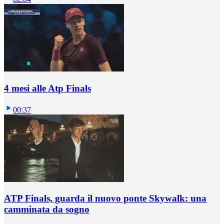
4 mesi alle Atp Finals
00:37
ATP Finals, guarda il nuovo ponte Skywalk: una
camminata da sogno