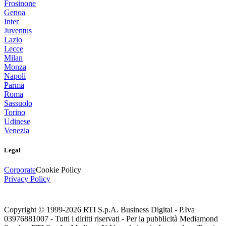
Frosinone
Genoa
Inter
Juventus
Lazio
Lecce
Milan
Monza
Napoli
Parma
Roma
Sassuolo
Torino
Udinese
Venezia
Legal
Corporate
Cookie Policy
Privacy Policy
Copyright © 1999-
2026
RTI S.p.A. Business Digital - P.Iva
03976881007 - Tutti i diritti riservati - Per la pubblicità Mediamond