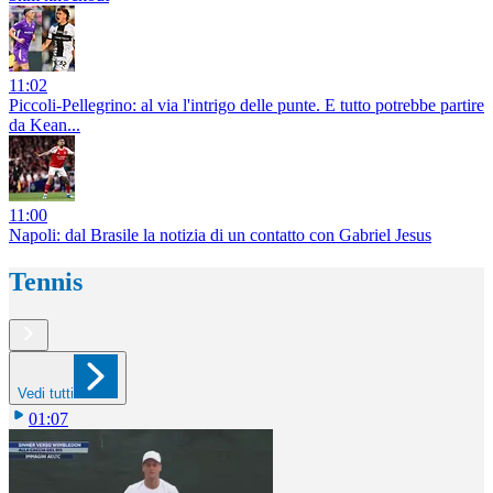
11:02
Piccoli-Pellegrino: al via l'intrigo delle punte. E tutto potrebbe partire
da Kean...
11:00
Napoli: dal Brasile la notizia di un contatto con Gabriel Jesus
Tennis
Vedi tutti
01:07