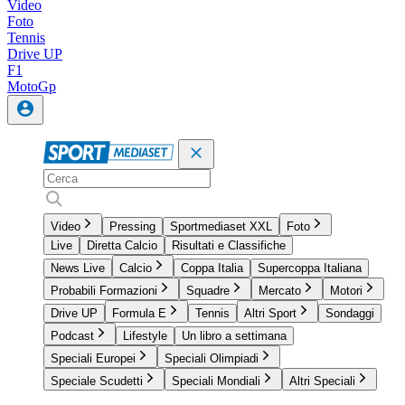
Video
Foto
Tennis
Drive UP
F1
MotoGp
Video
Pressing
Sportmediaset XXL
Foto
Live
Diretta Calcio
Risultati e Classifiche
News Live
Calcio
Coppa Italia
Supercoppa Italiana
Probabili Formazioni
Squadre
Mercato
Motori
Drive UP
Formula E
Tennis
Altri Sport
Sondaggi
Podcast
Lifestyle
Un libro a settimana
Speciali Europei
Speciali Olimpiadi
Speciale Scudetti
Speciali Mondiali
Altri Speciali