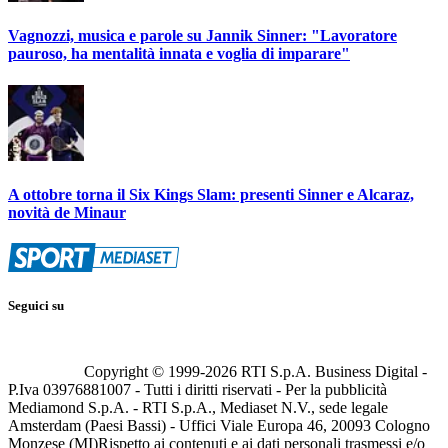
Vagnozzi, musica e parole su Jannik Sinner: "Lavoratore
pauroso, ha mentalità innata e voglia di imparare"
A ottobre torna il Six Kings Slam: presenti Sinner e Alcaraz,
novità de Minaur
Seguici su
Copyright © 1999-
2026
RTI S.p.A. Business Digital -
P.Iva 03976881007 - Tutti i diritti riservati - Per la pubblicità
Mediamond S.p.A. - RTI S.p.A., Mediaset N.V., sede legale
Amsterdam (Paesi Bassi) - Uffici Viale Europa 46, 20093 Cologno
Monzese (MI)
Rispetto ai contenuti e ai dati personali trasmessi e/o