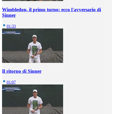
Wimbledon, il primo turno: ecco l'avversario di
Sinner
01:33
Il ritorno di Sinner
01:07