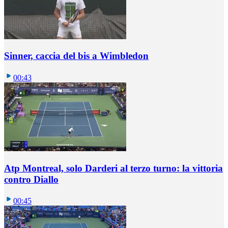
Sinner, caccia del bis a Wimbledon
00:43
Atp Montreal, solo Darderi al terzo turno: la vittoria
contro Diallo
00:45