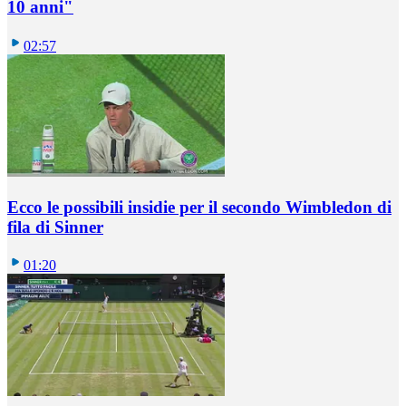
10 anni"
02:57
Ecco le possibili insidie per il secondo Wimbledon di
fila di Sinner
01:20