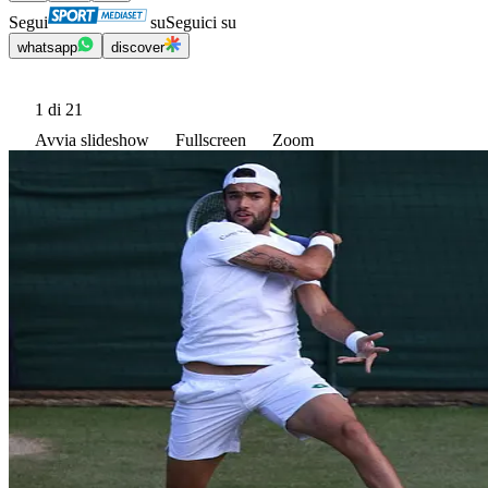
Segui
su
Seguici su
whatsapp
discover
1
di 21
Avvia slideshow
Fullscreen
Zoom