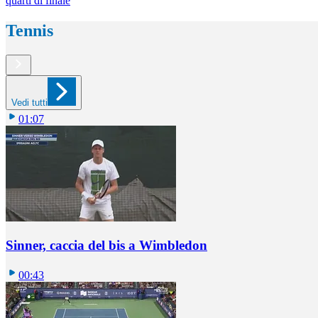
quarti di finale
Tennis
Vedi tutti
01:07
Sinner, caccia del bis a Wimbledon
00:43