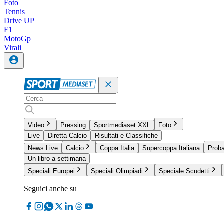
Foto
Tennis
Drive UP
F1
MotoGp
Virali
Video
Pressing
Sportmediaset XXL
Foto
Live
Diretta Calcio
Risultati e Classifiche
News Live
Calcio
Coppa Italia
Supercoppa Italiana
Proba
Un libro a settimana
Speciali Europei
Speciali Olimpiadi
Speciale Scudetti
Seguici anche su