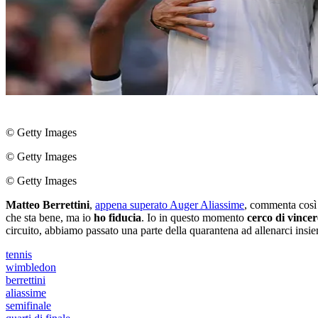
© Getty Images
© Getty Images
© Getty Images
Matteo Berrettini
,
appena superato Auger Aliassime
, commenta così 
che sta bene, ma io
ho fiducia
. Io in questo momento
cerco di vincer
circuito, abbiamo passato una parte della quarantena ad allenarci insiem
tennis
wimbledon
berrettini
aliassime
semifinale