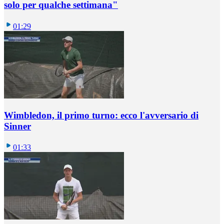
solo per qualche settimana"
01:29
Wimbledon, il primo turno: ecco l'avversario di
Sinner
01:33