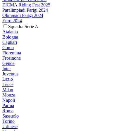
EICMA Riding Fest 2025
Paralimpiadi Parigi 2024
Olimpiadi Parigi 2024
Euro 2024
Squadra Serie A
Atalanta
Bologna
Cagliari
Como
Fiorentina
Frosinone
Genoa
Inter
Juventus
Lazio
Lecce
Milan
Monza
Napoli
Parma
Roma
Sassuolo
Torino
Udinese