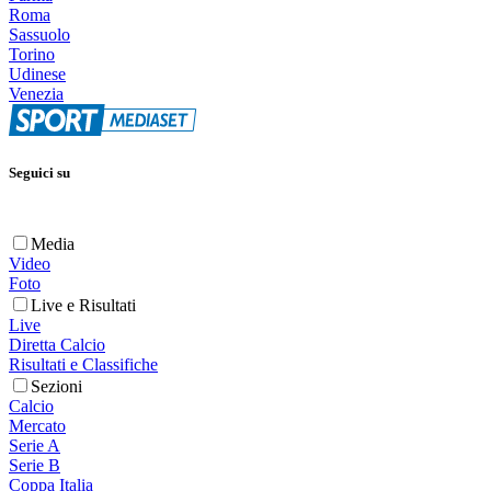
Roma
Sassuolo
Torino
Udinese
Venezia
Seguici su
Media
Video
Foto
Live e Risultati
Live
Diretta Calcio
Risultati e Classifiche
Sezioni
Calcio
Mercato
Serie A
Serie B
Coppa Italia