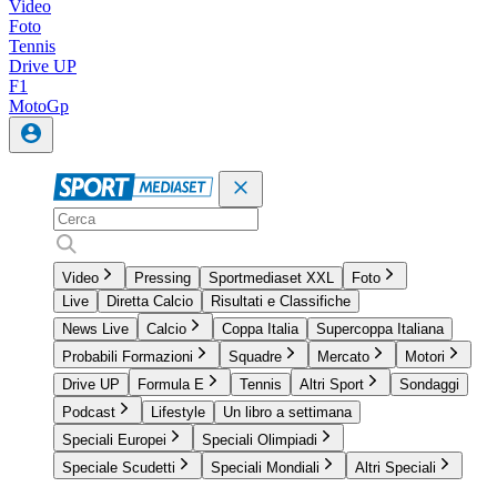
Video
Foto
Tennis
Drive UP
F1
MotoGp
Video
Pressing
Sportmediaset XXL
Foto
Live
Diretta Calcio
Risultati e Classifiche
News Live
Calcio
Coppa Italia
Supercoppa Italiana
Probabili Formazioni
Squadre
Mercato
Motori
Drive UP
Formula E
Tennis
Altri Sport
Sondaggi
Podcast
Lifestyle
Un libro a settimana
Speciali Europei
Speciali Olimpiadi
Speciale Scudetti
Speciali Mondiali
Altri Speciali