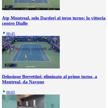
Atp Montreal, solo Darderi al terzo turno: la vittoria
contro Diallo
00:45
Delusione Berrettini: eliminato al primo turno, a
Montreal, da Navone
00:05