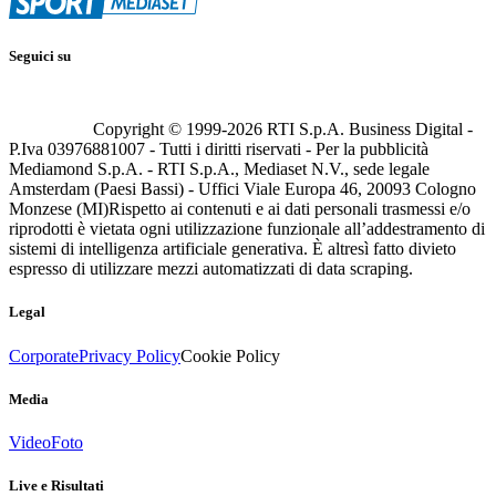
Seguici su
Copyright © 1999-
2026
RTI S.p.A. Business Digital -
P.Iva 03976881007 - Tutti i diritti riservati - Per la pubblicità
Mediamond S.p.A. - RTI S.p.A., Mediaset N.V., sede legale
Amsterdam (Paesi Bassi) - Uffici Viale Europa 46, 20093 Cologno
Monzese (MI)
Rispetto ai contenuti e ai dati personali trasmessi e/o
riprodotti è vietata ogni utilizzazione funzionale all’addestramento di
sistemi di intelligenza artificiale generativa. È altresì fatto divieto
espresso di utilizzare mezzi automatizzati di data scraping.
Legal
Corporate
Privacy Policy
Cookie Policy
Media
Video
Foto
Live e Risultati