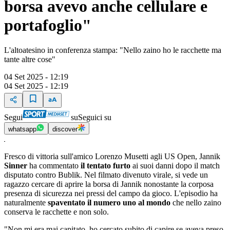
borsa avevo anche cellulare e
portafoglio"
L'altoatesino in conferenza stampa: "Nello zaino ho le racchette ma
tante altre cose"
04 Set 2025 - 12:19
04 Set 2025 - 12:19
Segui
su
Seguici su
whatsapp
discover
Fresco di vittoria sull'amico Lorenzo Musetti agli US Open, Jannik
Sinner
ha commentato
il tentato furto
ai suoi danni dopo il match
disputato contro Bublik. Nel filmato divenuto virale, si vede un
ragazzo cercare di aprire la borsa di Jannik nonostante la corposa
presenza di sicurezza nei pressi del campo da gioco. L'episodio ha
naturalmente
spaventato il numero uno al mondo
che nello zaino
conserva le racchette e non solo.
"Non mi era mai capitato, ho cercato subito di capire se aveva preso