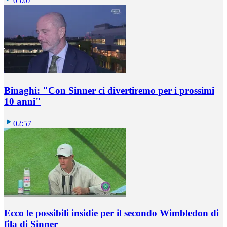
05:07
Binaghi: "Con Sinner ci divertiremo per i prossimi
10 anni"
02:57
Ecco le possibili insidie per il secondo Wimbledon di
fila di Sinner