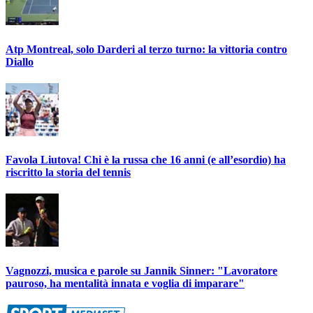
Atp Montreal, solo Darderi al terzo turno: la vittoria contro
Diallo
Favola Liutova! Chi è la russa che 16 anni (e all’esordio) ha
riscritto la storia del tennis
Vagnozzi, musica e parole su Jannik Sinner: "Lavoratore
pauroso, ha mentalità innata e voglia di imparare"