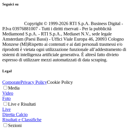
Seguici su
Copyright © 1999-
2026
RTI S.p.A. Business Digital -
P.Iva 03976881007 - Tutti i diritti riservati - Per la pubblicità
Mediamond S.p.A. - RTI S.p.A., Mediaset N.V., sede legale
Amsterdam (Paesi Bassi) - Uffici Viale Europa 46, 20093 Cologno
Monzese (MI)
Rispetto ai contenuti e ai dati personali trasmessi e/o
riprodotti è vietata ogni utilizzazione funzionale all’addestramento di
sistemi di intelligenza artificiale generativa. È altresì fatto divieto
espresso di utilizzare mezzi automatizzati di data scraping.
Legal
Corporate
Privacy Policy
Cookie Policy
Media
Video
Foto
Live e Risultati
Live
Diretta Calcio
Risultati e Classifiche
Sezioni