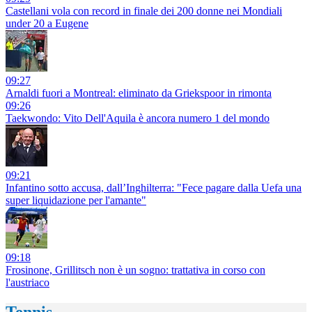
Castellani vola con record in finale dei 200 donne nei Mondiali
under 20 a Eugene
09:27
Arnaldi fuori a Montreal: eliminato da Griekspoor in rimonta
09:26
Taekwondo: Vito Dell'Aquila è ancora numero 1 del mondo
09:21
Infantino sotto accusa, dall’Inghilterra: "Fece pagare dalla Uefa una
super liquidazione per l'amante"
09:18
Frosinone, Grillitsch non è un sogno: trattativa in corso con
l'austriaco