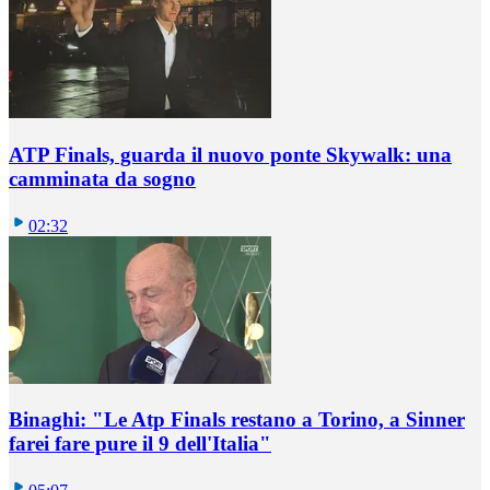
ATP Finals, guarda il nuovo ponte Skywalk: una
camminata da sogno
02:32
Binaghi: "Le Atp Finals restano a Torino, a Sinner
farei fare pure il 9 dell'Italia"