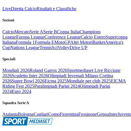
Live
Diretta Calcio
Risultati e Classifiche
Sezioni
Calcio
Mercato
Serie A
Serie B
Coppa Italia
Champions
League
Europa League
Conference League
Calcio Estero
Supercoppa
Italiana
Formula 1
Formula E
MotoGP
Altri Motori
Basket
America's
Cup
Nations League
Tennis
Sci
Volley
Drive UP
Speciali
Mondiali 2026
Roland Garros 2026
Sportmediaset Live Riccione
2026
Scudetto Inter 2026
Olimpiadi Invernali Milano Cortina
2026
Super Bowl 2026
Eicma 2025
Mondiale per club 2025
EICMA
Riding Fest 2025
Paralimpiadi Parigi 2024
Olimpiadi Parigi
2024
Euro 2024
Squadra Serie A
Atalanta
Bologna
Cagliari
Como
Fiorentina
Frosinone
Genoa
Inter
Juvent