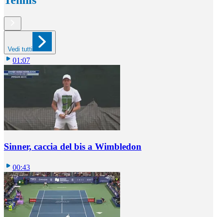
Tennis
Vedi tutti
01:07
Sinner, caccia del bis a Wimbledon
00:43