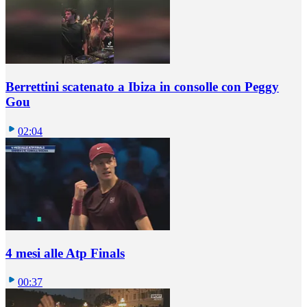
Berrettini scatenato a Ibiza in consolle con Peggy
Gou
02:04
4 mesi alle Atp Finals
00:37