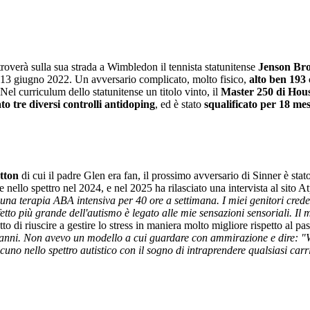
roverà sulla sua strada a Wimbledon il tennista statunitense
Jenson Br
 13 giugno 2022. Un avversario complicato, molto fisico,
alto ben 193 
Nel curriculum dello statunitense un titolo vinto, il
Master 250 di Hou
ato tre diversi controlli antidoping
, ed è stato
squalificato per 18 mes
tton
di cui il padre Glen era fan, il prossimo avversario di Sinner è stat
 nello spettro nel 2024, e nel 2025 ha rilasciato una intervista al sito At
o una terapia ABA intensiva per 40 ore a settimana. I miei genitori cre
etto più grande dell'autismo è legato alle mie sensazioni sensoriali. Il 
to di riuscire a gestire lo stress in maniera molto migliore rispetto al pa
anni. Non avevo un modello a cui guardare con ammirazione e dire: "Wow
cuno nello spettro autistico con il sogno di intraprendere qualsiasi car