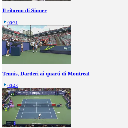
Il ritorno di Sinner
00:31
Tennis, Darderi ai quarti di Montreal
00:43