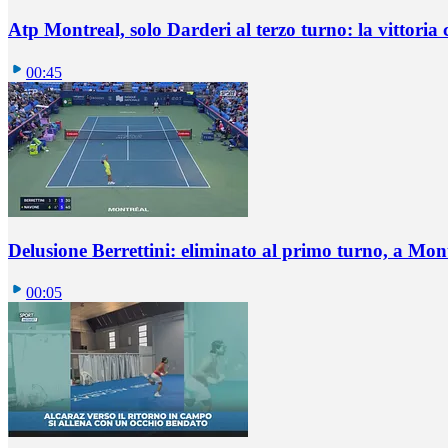
Atp Montreal, solo Darderi al terzo turno: la vittoria 
00:45
Delusione Berrettini: eliminato al primo turno, a Mo
00:05