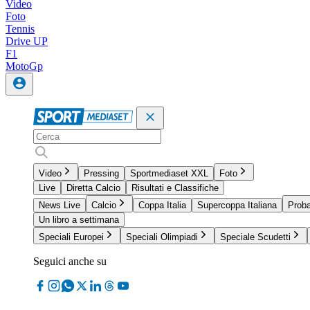
Video
Foto
Tennis
Drive UP
F1
MotoGp
Video
Pressing
Sportmediaset XXL
Foto
Live
Diretta Calcio
Risultati e Classifiche
News Live
Calcio
Coppa Italia
Supercoppa Italiana
Proba
Un libro a settimana
Speciali Europei
Speciali Olimpiadi
Speciale Scudetti
Seguici anche su