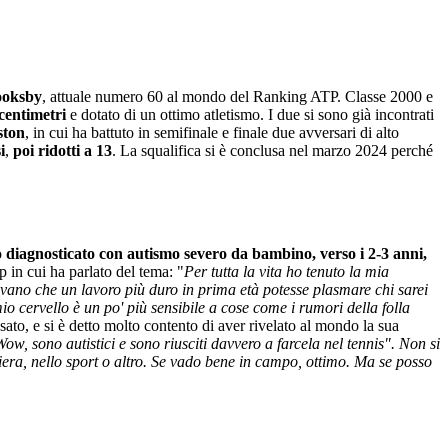
ooksby
, attuale numero 60 al mondo del Ranking ATP. Classe 2000 e
centimetri
e dotato di un ottimo atletismo. I due si sono già incontrati
ston
, in cui ha battuto in semifinale e finale due avversari di alto
i
,
poi ridotti a 13
. La squalifica si è conclusa nel marzo 2024 perché
o
diagnosticato con autismo severo da bambino, verso i 2-3 anni,
p in cui ha parlato del tema: "
Per tutta la vita ho tenuto la mia
devano che un lavoro più duro in prima età potesse plasmare chi sarei
mio cervello è un po' più sensibile a cose come i rumori della folla
ssato, e si è detto molto contento di aver rivelato al mondo la sua
, sono autistici e sono riusciti davvero a farcela nel tennis". Non si
riera, nello sport o altro. Se vado bene in campo, ottimo. Ma se posso