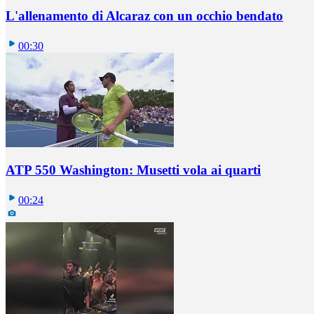
L'allenamento di Alcaraz con un occhio bendato
00:30
ATP 550 Washington: Musetti vola ai quarti
00:24