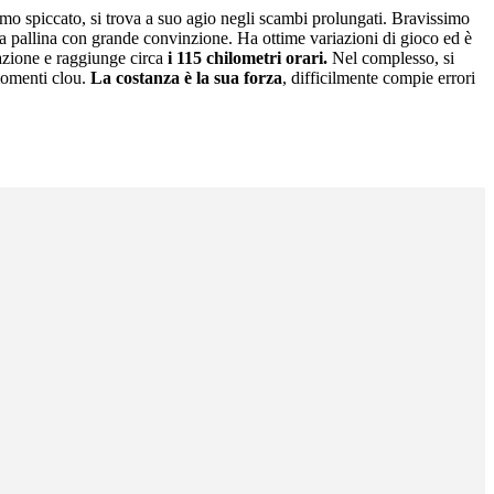
smo spiccato, si trova a suo agio negli scambi prolungati. Bravissimo
 la pallina con grande convinzione. Ha ottime variazioni di gioco ed è
lazione e raggiunge circa
i 115 chilometri orari.
Nel complesso, si
 momenti clou.
La costanza è la sua forza
, difficilmente compie errori