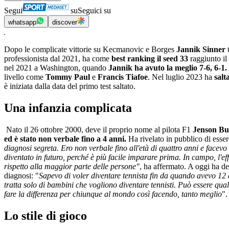
Segui
su
Seguici su
whatsapp
discover
Dopo le complicate vittorie su Kecmanovic e Borges
Jannik Sinner
t
professionista dal 2021, ha come
best ranking il seed 33
raggiunto il
nel 2021 a Washington, quando
Jannik ha avuto la meglio 7-6, 6-1.
livello come
Tommy Paul
e
Francis Tiafoe
. Nel luglio 2023 ha
salt
è iniziata dalla data del primo test saltato.
Una infanzia complicata
Nato il 26 ottobre 2000, deve il proprio nome al pilota F1
Jenson Bu
ed è stato non verbale fino a 4 anni.
Ha rivelato in pubblico di essere
diagnosi segreta. Ero non verbale fino all'età di quattro anni e facev
diventato in futuro, perché è più facile imparare prima. In campo, l'eff
rispetto alla maggior parte delle persone"
, ha affermato. A oggi ha det
diagnosi: "
Sapevo di voler diventare tennista fin da quando avevo 12 
tratta solo di bambini che vogliono diventare tennisti. Può essere qual
fare la differenza per chiunque al mondo così facendo, tanto meglio
".
Lo stile di gioco