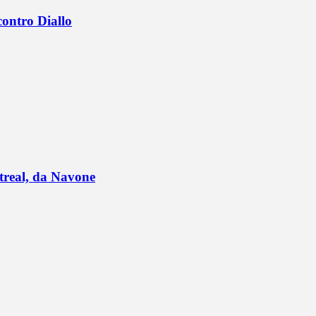
contro Diallo
ntreal, da Navone