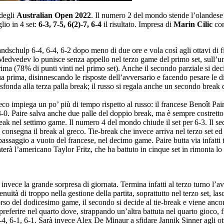
 degli
Australian Open 2022
. Il numero 2 del mondo stende l’olandes
glio in 4 set:
6-3, 7-5, 6(2)-7, 6-4
il risultato. Impresa di
Marin Cilic
co
schulp 6-4, 6-4, 6-2 dopo meno di due ore e vola così agli ottavi di fi
o: Medvedev lo punisce senza appello nel terzo game del primo set, sull’u
a prima (78% di punti vinti nel primo set). Anche il secondo parziale si d
 sua prima, disinnescando le risposte dell’avversario e facendo pesare le 
onda alla terza palla break; il russo si regala anche un secondo break de
eco impiega un po’ più di tempo rispetto al russo: il francese Benoît Pai
 3-0. Paire salva anche due palle del doppio break, ma è sempre costretto a
break nel settimo game. Il numero 4 del mondo chiude il set per 6-3. Il s
consegna il break al greco. Tie-break che invece arriva nel terzo set ed
assaggio a vuoto del francese, nel decimo game. Paire butta via infatti t
onterà l’americano Taylor Fritz, che ha battuto in cinque set in rimonta 
o invece la grande sorpresa di giornata. Termina infatti al terzo turno l
ità di troppo nella gestione della partita, soprattutto nel terzo set, la
rso del dodicesimo game, il secondo si decide al tie-break e viene ancor
erire nel quarto dove, strappando un’altra battuta nel quarto gioco, firm
 6-1, 6-1. Sarà invece Alex De Minaur a sfidare Jannik Sinner agli otta