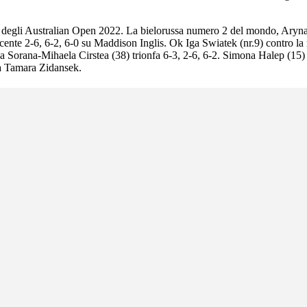
rno degli Australian Open 2022. La bielorussa numero 2 del mondo, Aryna
ncente 2-6, 6-2, 6-0 su Maddison Inglis. Ok Iga Swiatek (nr.9) contro la
Sorana-Mihaela Cirstea (38) trionfa 6-3, 2-6, 6-2. Simona Halep (15) h
ena Tamara Zidansek.