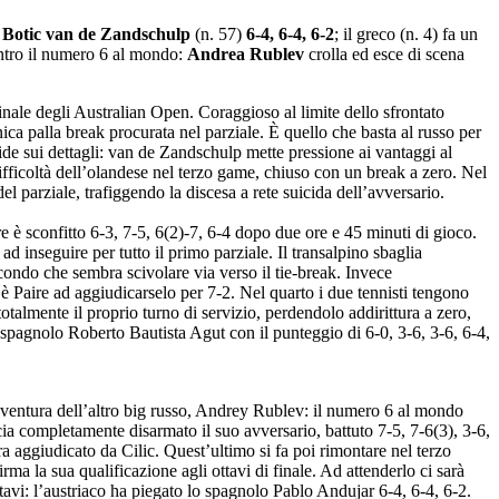
e
Botic van de Zandschulp
(n. 57)
6-4, 6-4, 6-2
; il greco (n. 4) fa un
ntro il numero 6 al mondo:
Andrea Rublev
crolla ed esce di scena
nale degli Australian Open. Coraggioso al limite dello sfrontato
nica palla break procurata nel parziale. È quello che basta al russo per
ecide sui dettagli: van de Zandschulp mette pressione ai vantaggi al
difficoltà dell’olandese nel terzo game, chiuso con un break a zero. Nel
l parziale, trafiggendo la discesa a rete suicida dell’avversario.
re è sconfitto 6-3, 7-5, 6(2)-7, 6-4 dopo due ore e 45 minuti di gioco.
d inseguire per tutto il primo parziale. Il transalpino sbaglia
econdo che sembra scivolare via verso il tie-break. Invece
 è Paire ad aggiudicarselo per 7-2. Nel quarto i due tennisti tengono
otalmente il proprio turno di servizio, perdendolo addirittura a zero,
lo spagnolo Roberto Bautista Agut con il punteggio di 6-0, 3-6, 3-6, 6-4,
’avventura dell’altro big russo, Andrey Rublev: il numero 6 al mondo
scia completamente disarmato il suo avversario, battuto 7-5, 7-6(3), 3-6,
a aggiudicato da Cilic. Quest’ultimo si fa poi rimontare nel terzo
a la sua qualificazione agli ottavi di finale. Ad attenderlo ci sarà
vi: l’austriaco ha piegato lo spagnolo Pablo Andujar 6-4, 6-4, 6-2.