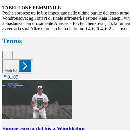
TABELLONE FEMMINILE
Poche sorprese tra le big impegnate nelle ultime partite del terzo tu
Vondrousova; agli ottavi di finale affronterà l’estone Kaia Kanepi, vi
abbastanza clamorosamente Anastasia Pavlyuchenkova (11): la rumena 
avversaria sarà Alizé Cornet, che ha fatto fuori 4-6, 6-4, 6-2 la slov
Tennis
Vedi tutti
01:07
Sinner, caccia del bis a Wimbledon