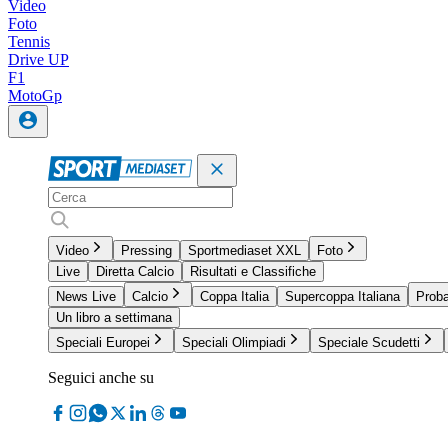
Video
Foto
Tennis
Drive UP
F1
MotoGp
Video
Pressing
Sportmediaset XXL
Foto
Live
Diretta Calcio
Risultati e Classifiche
News Live
Calcio
Coppa Italia
Supercoppa Italiana
Proba
Un libro a settimana
Speciali Europei
Speciali Olimpiadi
Speciale Scudetti
Seguici anche su