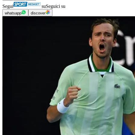
Segui
su
Seguici su
whatsapp
discover