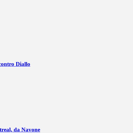
contro Diallo
ntreal, da Navone