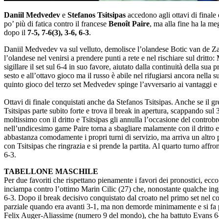
Daniil Medvedev
e
Stefanos Tsitsipas
accedono agli ottavi di finale
po’ più di fatica contro il francese
Benoît Paire
, ma alla fine ha la me
dopo il
7-5, 7-6(3), 3-6, 6-3
.
Daniil Medvedev va sul velluto, demolisce l’olandese Botic van de Zand
l’olandese nel venirsi a prendere punti a rete e nel rischiare sul dritt
sigillare il set sul 6-4 in suo favore, aiutato dalla continuità della su
sesto e all’ottavo gioco ma il russo è abile nel rifugiarsi ancora nella
quinto gioco del terzo set Medvedev spinge l’avversario ai vantaggi e sf
Ottavi di finale conquistati anche da Stefanos Tsitsipas. Anche se il gr
Tsitsipas parte subito forte e trova il break in apertura, scappando sul
moltissimo con il dritto e Tsitsipas gli annulla l’occasione del contro
nell’undicesimo game Paire torna a sbagliare malamente con il dritto e 
abbastanza comodamente i propri turni di servizio, ma arriva un altro p
con Tsitsipas che ringrazia e si prende la partita. Al quarto turno affr
6-3.
TABELLONE MASCHILE
Per due favoriti che rispettano pienamente i favori dei pronostici, ecc
inciampa contro l’ottimo Marin Cilic (27) che, nonostante qualche ingenu
6-3. Dopo il break decisivo conquistato dal croato nel primo set nel co
parziale quando era avanti 3-1, ma non demorde minimamente e si fa pref
Felix Auger-Aliassime (numero 9 del mondo), che ha battuto Evans 6-4,