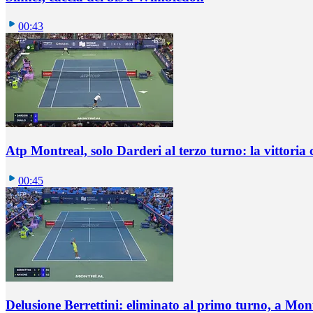
00:43
Atp Montreal, solo Darderi al terzo turno: la vittoria 
00:45
Delusione Berrettini: eliminato al primo turno, a Mo