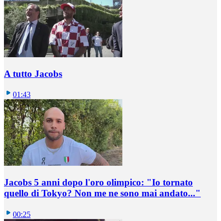
A tutto Jacobs
01:43
Jacobs 5 anni dopo l'oro olimpico: "Io tornato
quello di Tokyo? Non me ne sono mai andato..."
00:25