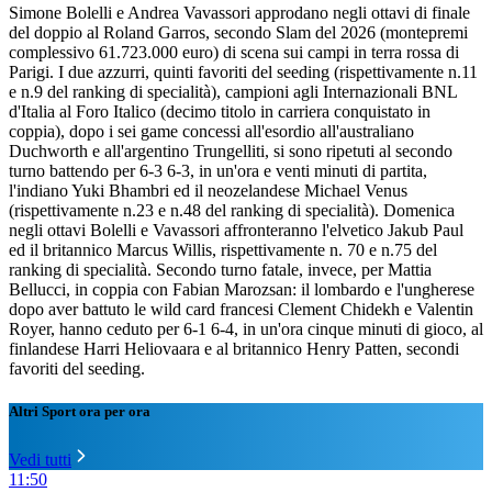
Simone Bolelli e Andrea Vavassori approdano negli ottavi di finale
del doppio al Roland Garros, secondo Slam del 2026 (montepremi
complessivo 61.723.000 euro) di scena sui campi in terra rossa di
Parigi. I due azzurri, quinti favoriti del seeding (rispettivamente n.11
e n.9 del ranking di specialità), campioni agli Internazionali BNL
d'Italia al Foro Italico (decimo titolo in carriera conquistato in
coppia), dopo i sei game concessi all'esordio all'australiano
Duchworth e all'argentino Trungelliti, si sono ripetuti al secondo
turno battendo per 6-3 6-3, in un'ora e venti minuti di partita,
l'indiano Yuki Bhambri ed il neozelandese Michael Venus
(rispettivamente n.23 e n.48 del ranking di specialità). Domenica
negli ottavi Bolelli e Vavassori affronteranno l'elvetico Jakub Paul
ed il britannico Marcus Willis, rispettivamente n. 70 e n.75 del
ranking di specialità. Secondo turno fatale, invece, per Mattia
Bellucci, in coppia con Fabian Marozsan: il lombardo e l'ungherese
dopo aver battuto le wild card francesi Clement Chidekh e Valentin
Royer, hanno ceduto per 6-1 6-4, in un'ora cinque minuti di gioco, al
finlandese Harri Heliovaara e al britannico Henry Patten, secondi
favoriti del seeding.
Altri Sport ora per ora
Vedi tutti
11:50