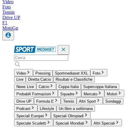
Video
Foto
Tennis
Drive UP
F1
MotoGp
Video
Pressing
Sportmediaset XXL
Foto
Live
Diretta Calcio
Risultati e Classifiche
News Live
Calcio
Coppa Italia
Supercoppa Italiana
Probabili Formazioni
Squadre
Mercato
Motori
Drive UP
Formula E
Tennis
Altri Sport
Sondaggi
Podcast
Lifestyle
Un libro a settimana
Speciali Europei
Speciali Olimpiadi
Speciale Scudetti
Speciali Mondiali
Altri Speciali