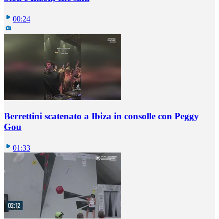
00:24
Berrettini scatenato a Ibiza in consolle con Peggy
Gou
01:33