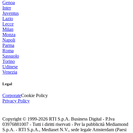
Genoa
Inter
Juventus
Lazio
Lecce
Milan
Monza
Napoli
Parma
Roma
Sassuolo
Torino
Udinese
Venezia
Legal
Corporate
Cookie Policy
Privacy Policy
Copyright © 1999-
2026
RTI S.p.A. Business Digital - P.Iva
03976881007 - Tutti i diritti riservati - Per la pubblicità Mediamond
S.p.A. - RTI S.p.A., Mediaset N.V., sede legale Amsterdam (Paesi