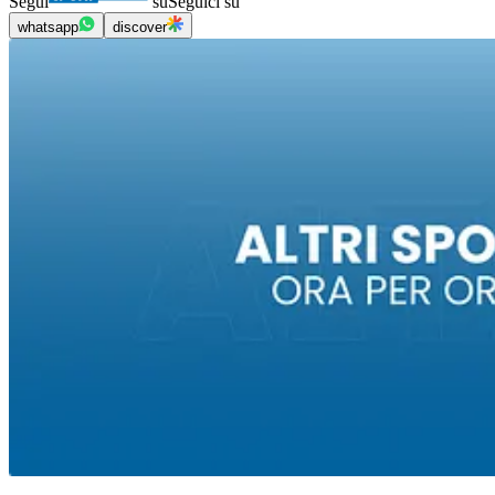
Segui
su
Seguici su
whatsapp
discover