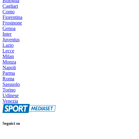
Bologna
Cagliari
Como
Fiorentina
Frosinone
Genoa
Inter
Juventus
Lazio
Lecce
Milan
Monza
Napoli
Parma
Roma
Sassuolo
Torino
Udinese
Venezia
Seguici su