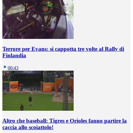
Terrore per Evans: si cappotta tre volte al Rally di
Finlandia
00:43
Altro che baseball: Tigres e Orioles fanno partire la
caccia allo scoiattolo!