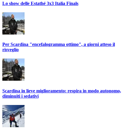
Lo show delle Estathé 3x3 Italia Finals
Per Scardina "encefalogramma ottimo", a giorni atteso il
risveglio
Scardina in lieve miglioramento: respira in modo autonomo,
diminuiti i sedativi