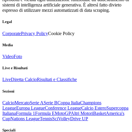
sistemi di intelligenza artificiale generativa. È altresì fatto divieto
espresso di utilizzare mezzi automatizzati di data scraping.
Legal
Corporate
Privacy Policy
Cookie Policy
Media
Video
Foto
Live e Risultati
Live
Diretta Calcio
Risultati e Classifiche
Sezioni
Calcio
Mercato
Serie A
Serie B
Coppa Italia
Champions
League
Europa League
Conference League
Calcio Estero
Supercoppa
Italiana
Formula 1
Formula E
MotoGP
Altri Motori
Basket
America's
Cup
Nations League
Tennis
Sci
Volley
Drive UP
Speciali