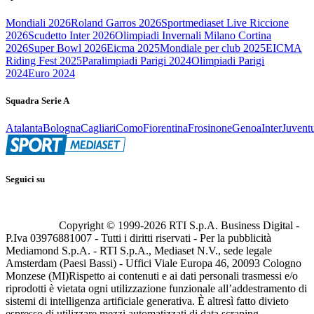
Mondiali 2026
Roland Garros 2026
Sportmediaset Live Riccione
2026
Scudetto Inter 2026
Olimpiadi Invernali Milano Cortina
2026
Super Bowl 2026
Eicma 2025
Mondiale per club 2025
EICMA
Riding Fest 2025
Paralimpiadi Parigi 2024
Olimpiadi Parigi
2024
Euro 2024
Squadra Serie A
Atalanta
Bologna
Cagliari
Como
Fiorentina
Frosinone
Genoa
Inter
Juvent
Seguici su
Copyright © 1999-
2026
RTI S.p.A. Business Digital -
P.Iva 03976881007 - Tutti i diritti riservati - Per la pubblicità
Mediamond S.p.A. - RTI S.p.A., Mediaset N.V., sede legale
Amsterdam (Paesi Bassi) - Uffici Viale Europa 46, 20093 Cologno
Monzese (MI)
Rispetto ai contenuti e ai dati personali trasmessi e/o
riprodotti è vietata ogni utilizzazione funzionale all’addestramento di
sistemi di intelligenza artificiale generativa. È altresì fatto divieto
espresso di utilizzare mezzi automatizzati di data scraping.