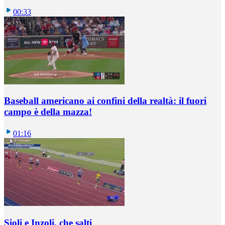
00:33
Baseball americano ai confini della realtà: il fuori
campo è della mazza!
01:16
Sioli e Inzoli, che salti