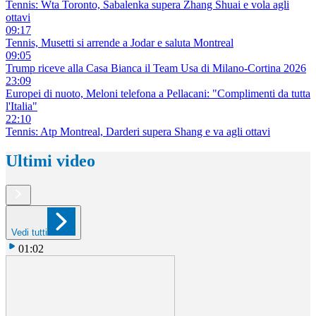
Tennis: Wta Toronto, Sabalenka supera Zhang Shuai e vola agli
ottavi
09:17
Tennis, Musetti si arrende a Jodar e saluta Montreal
09:05
Trump riceve alla Casa Bianca il Team Usa di Milano-Cortina 2026
23:09
Europei di nuoto, Meloni telefona a Pellacani: "Complimenti da tutta
l'Italia"
22:10
Tennis: Atp Montreal, Darderi supera Shang e va agli ottavi
Ultimi video
Vedi tutti
01:02