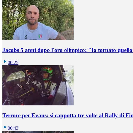
Jacobs 5 anni dopo l'oro olimpico: "Io tornato quel
00:25
Terrore per Evans: si cappotta tre volte al Rally di Fi
00:43