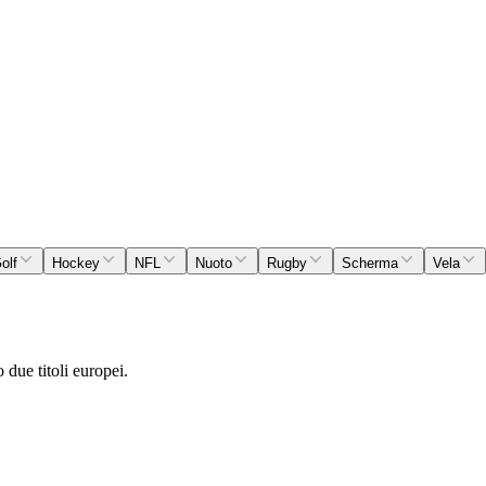
olf
Hockey
NFL
Nuoto
Rugby
Scherma
Vela
 due titoli europei.