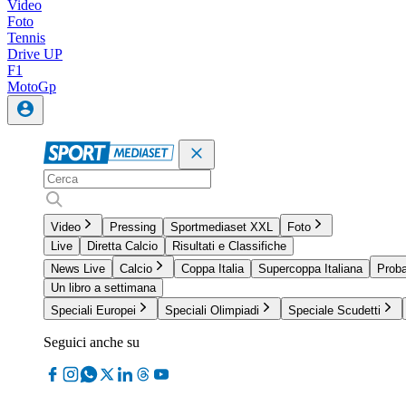
Video
Foto
Tennis
Drive UP
F1
MotoGp
Video
Pressing
Sportmediaset XXL
Foto
Live
Diretta Calcio
Risultati e Classifiche
News Live
Calcio
Coppa Italia
Supercoppa Italiana
Proba
Un libro a settimana
Speciali Europei
Speciali Olimpiadi
Speciale Scudetti
Seguici anche su