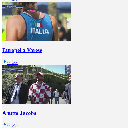
Europei a Varese
01:33
A tutto Jacobs
01:43