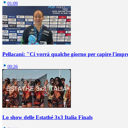
01:09
Pellacani: "Ci vorrà qualche giorno per capire l'impr
00:26
Lo show delle Estathé 3x3 Italia Finals