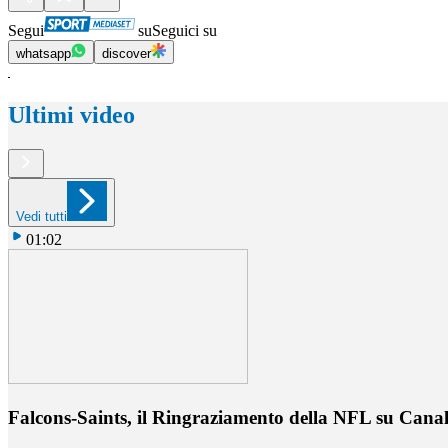
Segui
su
Seguici su
whatsapp
discover
Ultimi video
Vedi tutti
01:02
Falcons-Saints, il Ringraziamento della NFL su Cana