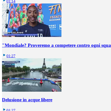
01:14
"Mondiale? Proveremo a competere contro ogni squadr
01:27
Delusione in acque libere
01:27