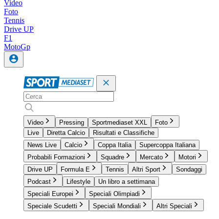
Video
Foto
Tennis
Drive UP
F1
MotoGp
Video
Pressing
Sportmediaset XXL
Foto
Live
Diretta Calcio
Risultati e Classifiche
News Live
Calcio
Coppa Italia
Supercoppa Italiana
Probabili Formazioni
Squadre
Mercato
Motori
Drive UP
Formula E
Tennis
Altri Sport
Sondaggi
Podcast
Lifestyle
Un libro a settimana
Speciali Europei
Speciali Olimpiadi
Speciale Scudetti
Speciali Mondiali
Altri Speciali