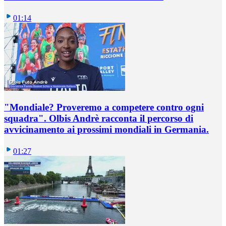
01:14
"Mondiale? Proveremo a competere contro ogni
squadra". Olbis Andrè racconta il percorso di
avvicinamento ai prossimi mondiali in Germania.
01:27