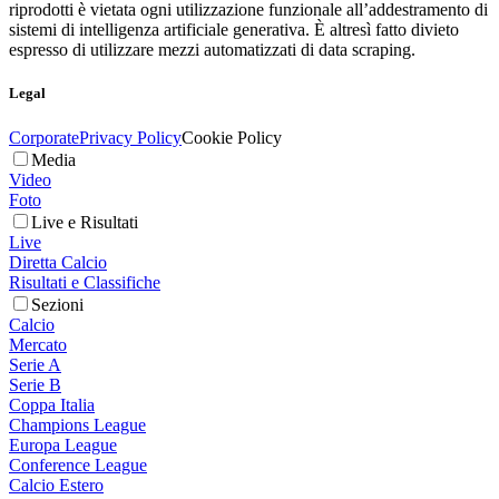
riprodotti è vietata ogni utilizzazione funzionale all’addestramento di
sistemi di intelligenza artificiale generativa. È altresì fatto divieto
espresso di utilizzare mezzi automatizzati di data scraping.
Legal
Corporate
Privacy Policy
Cookie Policy
Media
Video
Foto
Live e Risultati
Live
Diretta Calcio
Risultati e Classifiche
Sezioni
Calcio
Mercato
Serie A
Serie B
Coppa Italia
Champions League
Europa League
Conference League
Calcio Estero