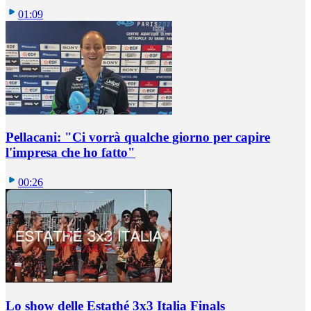
01:09
Pellacani: "Ci vorrà qualche giorno per capire
l'impresa che ho fatto"
00:26
Lo show delle Estathé 3x3 Italia Finals