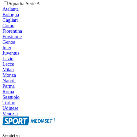
Squadra Serie A
Atalanta
Bologna
Cagliari
Como
Fiorentina
Frosinone
Genoa
Inter
Juventus
Lazio
Lecce
Milan
Monza
Napoli
Parma
Roma
Sassuolo
Torino
Udinese
Venezia
Seguici su