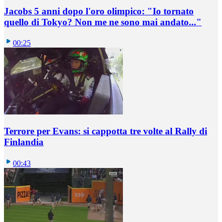
Jacobs 5 anni dopo l'oro olimpico: "Io tornato
quello di Tokyo? Non me ne sono mai andato..."
00:25
Terrore per Evans: si cappotta tre volte al Rally di
Finlandia
00:43