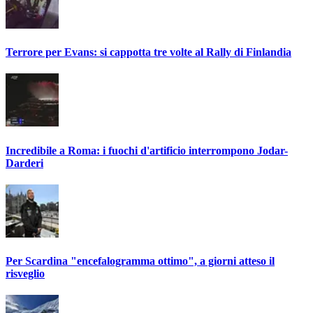
Terrore per Evans: si cappotta tre volte al Rally di Finlandia
Incredibile a Roma: i fuochi d'artificio interrompono Jodar-
Darderi
Per Scardina "encefalogramma ottimo", a giorni atteso il
risveglio