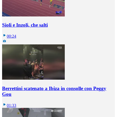
Sioli e Inzoli, che salti
00:24
Berrettini scatenato a Ibiza in consolle con Peggy
Gou
01:33