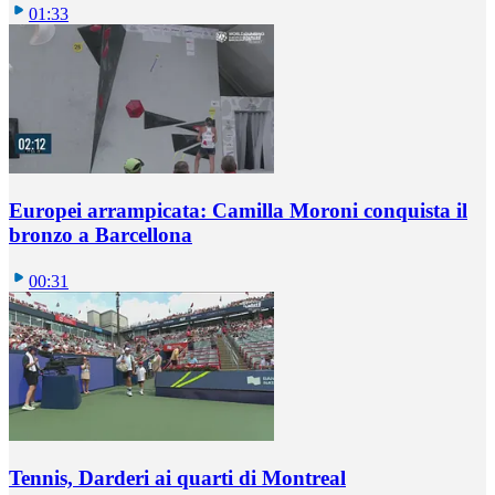
01:33
Europei arrampicata: Camilla Moroni conquista il
bronzo a Barcellona
00:31
Tennis, Darderi ai quarti di Montreal