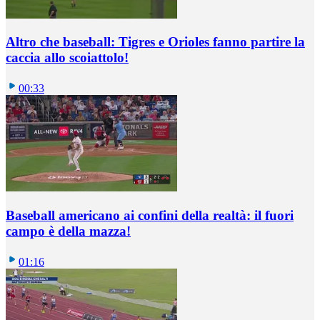
Altro che baseball: Tigres e Orioles fanno partire la
caccia allo scoiattolo!
00:33
Baseball americano ai confini della realtà: il fuori
campo è della mazza!
01:16