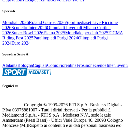
Speciali
Mondiali 2026
Roland Garros 2026
Sportmediaset Live Riccione
2026
Scudetto Inter 2026
Olimpiadi Invernali Milano Cortina
2026
Super Bowl 2026
Eicma 2025
Mondiale per club 2025
EICMA
Riding Fest 2025
Paralimpiadi Parigi 2024
Olimpiadi Parigi
2024
Euro 2024
Squadra Serie A
Atalanta
Bologna
Cagliari
Como
Fiorentina
Frosinone
Genoa
Inter
Juvent
Seguici su
Copyright © 1999-
2026
RTI S.p.A. Business Digital -
P.Iva 03976881007 - Tutti i diritti riservati - Per la pubblicità
Mediamond S.p.A. - RTI S.p.A., Mediaset N.V., sede legale
Amsterdam (Paesi Bassi) - Uffici Viale Europa 46, 20093 Cologno
Monzese (MI)
Rispetto ai contenuti e ai dati personali trasmessi e/o