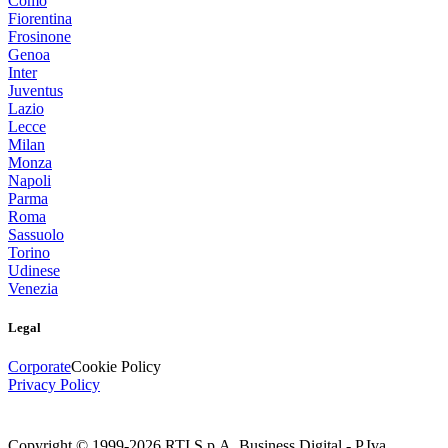
Como
Fiorentina
Frosinone
Genoa
Inter
Juventus
Lazio
Lecce
Milan
Monza
Napoli
Parma
Roma
Sassuolo
Torino
Udinese
Venezia
Legal
Corporate
Cookie Policy
Privacy Policy
Copyright © 1999-
2026
RTI S.p.A. Business Digital - P.Iva