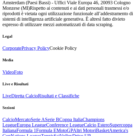
Amsterdam (Paesi Bassi) - Uffici Viale Europa 46, 20093 Cologno
Monzese (MI)
Rispetto ai contenuti e ai dati personali trasmessi e/o
riprodotti è vietata ogni utilizzazione funzionale all’addestramento di
sistemi di intelligenza artificiale generativa. È altresì fatto divieto
espresso di utilizzare mezzi automatizzati di data scraping.
Legal
Corporate
Privacy Policy
Cookie Policy
Media
Video
Foto
Live e Risultati
Live
Diretta Calcio
Risultati e Classifiche
Sezioni
Calcio
Mercato
Serie A
Serie B
Coppa Italia
Champions
League
Europa League
Conference League
Calcio Estero
Supercoppa
Italiana
Formula 1
Formula E
MotoGP
Altri Motori
Basket
America's
Cup
Nations League
Tennis
Sci
Volley
Drive UP