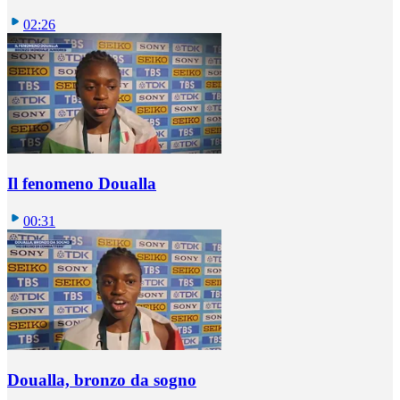
02:26
Il fenomeno Doualla
00:31
Doualla, bronzo da sogno