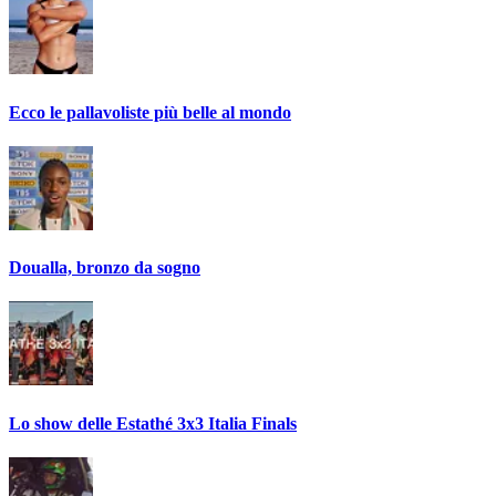
Ecco le pallavoliste più belle al mondo
Doualla, bronzo da sogno
Lo show delle Estathé 3x3 Italia Finals