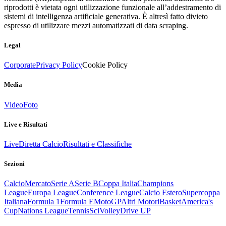
riprodotti è vietata ogni utilizzazione funzionale all’addestramento di
sistemi di intelligenza artificiale generativa. È altresì fatto divieto
espresso di utilizzare mezzi automatizzati di data scraping.
Legal
Corporate
Privacy Policy
Cookie Policy
Media
Video
Foto
Live e Risultati
Live
Diretta Calcio
Risultati e Classifiche
Sezioni
Calcio
Mercato
Serie A
Serie B
Coppa Italia
Champions
League
Europa League
Conference League
Calcio Estero
Supercoppa
Italiana
Formula 1
Formula E
MotoGP
Altri Motori
Basket
America's
Cup
Nations League
Tennis
Sci
Volley
Drive UP