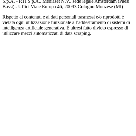
S.p.A. - RTI S.p.A., Mediaset N.V., sede legale Amsterdam (Paesi
Bassi) - Uffici Viale Europa 46, 20093 Cologno Monzese (MI)
Rispetto ai contenuti e ai dati personali trasmessi e/o riprodotti è
vietata ogni utilizzazione funzionale all’addestramento di sistemi di
intelligenza artificiale generativa. È altresì fatto divieto espresso di
utilizzare mezzi automatizzati di data scraping.