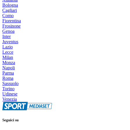
Bologna
Cagliari
Como
Fiorentina
Frosinone
Genoa
Inter
Juventus
Lazio
Lecce
Milan
Monza
Napoli
Parma
Roma
Sassuolo
Torino
Udinese
Venezia
Seguici su