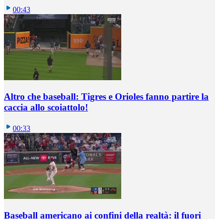
00:43
Altro che baseball: Tigres e Orioles fanno partire la
caccia allo scoiattolo!
00:33
Baseball americano ai confini della realtà: il fuori