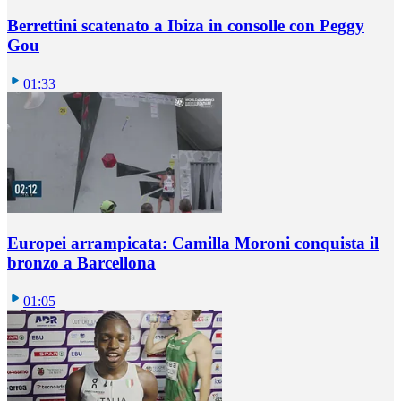
Berrettini scatenato a Ibiza in consolle con Peggy
Gou
01:33
Europei arrampicata: Camilla Moroni conquista il
bronzo a Barcellona
01:05