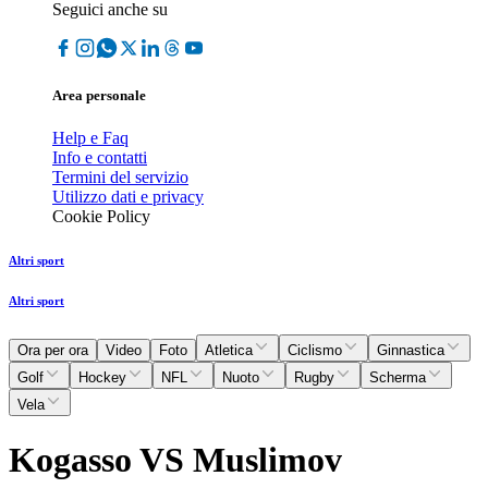
Seguici anche su
Area personale
Help e Faq
Info e contatti
Termini del servizio
Utilizzo dati e privacy
Cookie Policy
Altri sport
Altri sport
Ora per ora
Video
Foto
Atletica
Ciclismo
Ginnastica
Golf
Hockey
NFL
Nuoto
Rugby
Scherma
Vela
Kogasso VS Muslimov