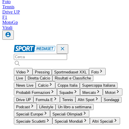
Foto
Tennis
Drive UP
F1
MotoGp
Virali
Video
Pressing
Sportmediaset XXL
Foto
Live
Diretta Calcio
Risultati e Classifiche
News Live
Calcio
Coppa Italia
Supercoppa Italiana
Probabili Formazioni
Squadre
Mercato
Motori
Drive UP
Formula E
Tennis
Altri Sport
Sondaggi
Podcast
Lifestyle
Un libro a settimana
Speciali Europei
Speciali Olimpiadi
Speciale Scudetti
Speciali Mondiali
Altri Speciali