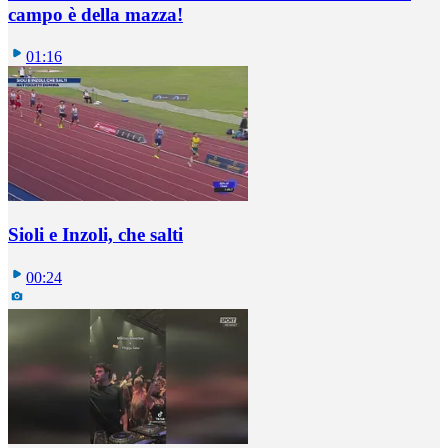
campo è della mazza!
01:16
Sioli e Inzoli, che salti
00:24