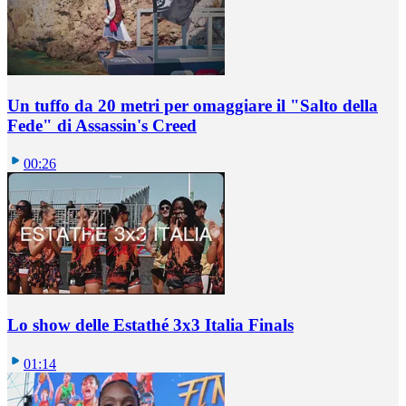
Un tuffo da 20 metri per omaggiare il "Salto della
Fede" di Assassin's Creed
00:26
Lo show delle Estathé 3x3 Italia Finals
01:14