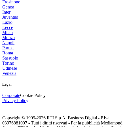
Frosinone
Genoa
Inter
Juventus
Lazio
Lecce
Milan
Monza
Napoli
Parma
Roma
Sassuolo
Torino
Udinese
Venezia
Legal
Corporate
Cookie Policy
Privacy Policy
Copyright © 1999-
2026
RTI S.p.A. Business Digital - P.Iva
03976881007 - Tutti i diritti riservati - Per la pubblicità Mediamond