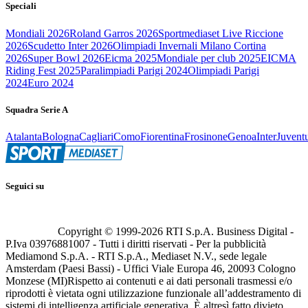
Speciali
Mondiali 2026
Roland Garros 2026
Sportmediaset Live Riccione
2026
Scudetto Inter 2026
Olimpiadi Invernali Milano Cortina
2026
Super Bowl 2026
Eicma 2025
Mondiale per club 2025
EICMA
Riding Fest 2025
Paralimpiadi Parigi 2024
Olimpiadi Parigi
2024
Euro 2024
Squadra Serie A
Atalanta
Bologna
Cagliari
Como
Fiorentina
Frosinone
Genoa
Inter
Juvent
Seguici su
Copyright © 1999-
2026
RTI S.p.A. Business Digital -
P.Iva 03976881007 - Tutti i diritti riservati - Per la pubblicità
Mediamond S.p.A. - RTI S.p.A., Mediaset N.V., sede legale
Amsterdam (Paesi Bassi) - Uffici Viale Europa 46, 20093 Cologno
Monzese (MI)
Rispetto ai contenuti e ai dati personali trasmessi e/o
riprodotti è vietata ogni utilizzazione funzionale all’addestramento di
sistemi di intelligenza artificiale generativa. È altresì fatto divieto