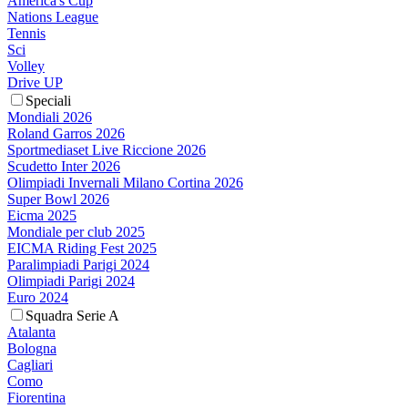
America's Cup
Nations League
Tennis
Sci
Volley
Drive UP
Speciali
Mondiali 2026
Roland Garros 2026
Sportmediaset Live Riccione 2026
Scudetto Inter 2026
Olimpiadi Invernali Milano Cortina 2026
Super Bowl 2026
Eicma 2025
Mondiale per club 2025
EICMA Riding Fest 2025
Paralimpiadi Parigi 2024
Olimpiadi Parigi 2024
Euro 2024
Squadra Serie A
Atalanta
Bologna
Cagliari
Como
Fiorentina