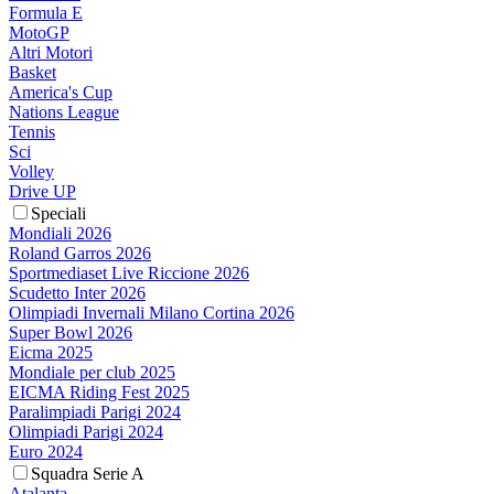
Formula E
MotoGP
Altri Motori
Basket
America's Cup
Nations League
Tennis
Sci
Volley
Drive UP
Speciali
Mondiali 2026
Roland Garros 2026
Sportmediaset Live Riccione 2026
Scudetto Inter 2026
Olimpiadi Invernali Milano Cortina 2026
Super Bowl 2026
Eicma 2025
Mondiale per club 2025
EICMA Riding Fest 2025
Paralimpiadi Parigi 2024
Olimpiadi Parigi 2024
Euro 2024
Squadra Serie A
Atalanta