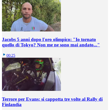
Jacobs 5 anni dopo l'oro olimpico: "Io tornato
quello di Tokyo? Non me ne sono mai andato..."
00:25
Terrore per Evans: si cappotta tre volte al Rally di
Finlandia