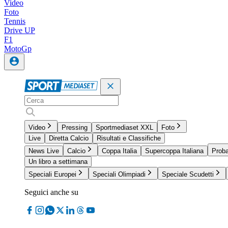
Video
Foto
Tennis
Drive UP
F1
MotoGp
Video
Pressing
Sportmediaset XXL
Foto
Live
Diretta Calcio
Risultati e Classifiche
News Live
Calcio
Coppa Italia
Supercoppa Italiana
Proba
Un libro a settimana
Speciali Europei
Speciali Olimpiadi
Speciale Scudetti
Seguici anche su