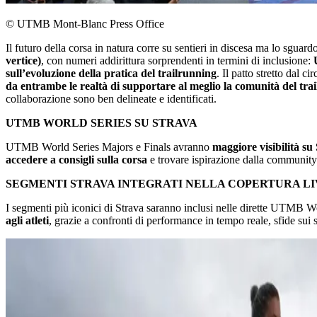
© UTMB Mont-Blanc Press Office
Il futuro della corsa in natura corre su sentieri in discesa ma lo sguard
vertice)
, con numeri addirittura sorprendenti in termini di inclusione:
U
sull’evoluzione della pratica del trailrunning
. Il patto stretto dal c
da entrambe le realtà di supportare al meglio la comunità del trai
collaborazione sono ben delineate e identificati.
UTMB WORLD SERIES SU STRAVA
UTMB World Series Majors e Finals avranno
maggiore visibilità su
accedere a consigli sulla corsa
e trovare ispirazione dalla community
SEGMENTI STRAVA INTEGRATI NELLA COPERTURA L
I segmenti più iconici di Strava saranno inclusi nelle dirette UTMB W
agli atleti
, grazie a confronti di performance in tempo reale, sfide sui