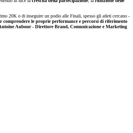
ettendo in luce la
crescita della partecipazione
, la
riduzione delle
primo 20K o di inseguire un podio alle Finali, spesso gli atleti cercano -
er comprendere le proprie performance e percorsi di riferimento
Antoine Aubour - Direttore Brand, Comunicazione e Marketing