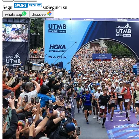
Segui
su
Seguici su
whatsapp
discover