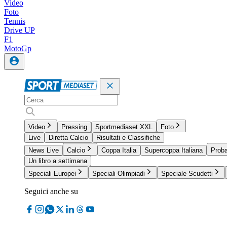
Video
Foto
Tennis
Drive UP
F1
MotoGp
Video
Pressing
Sportmediaset XXL
Foto
Live
Diretta Calcio
Risultati e Classifiche
News Live
Calcio
Coppa Italia
Supercoppa Italiana
Proba
Un libro a settimana
Speciali Europei
Speciali Olimpiadi
Speciale Scudetti
Seguici anche su