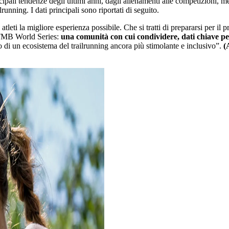
ncipali tendenze degli ultimi anni, dagli allenamenti alle competizioni, m
running. I dati principali sono riportati di seguito.
tleti la migliore esperienza possibile. Che si tratti di prepararsi per il 
 UTMB World Series:
una comunità con cui condividere, dati chiave p
o di un ecosistema del trailrunning ancora più stimolante e inclusivo”.
(