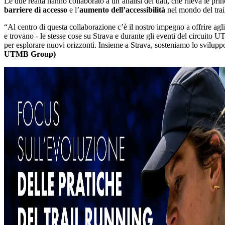
Le due realtà hanno collaborato a un’analisi dei dati, che rileva le pri
barriere di accesso
e l’
aumento dell’accessibilità
nel mondo del trail
“Al centro di questa collaborazione c’è il nostro impegno a offrire agli a
e trovano - le stesse cose su Strava e durante gli eventi del circuito
per esplorare nuovi orizzonti. Insieme a Strava, sosteniamo lo svilupp
UTMB Group)