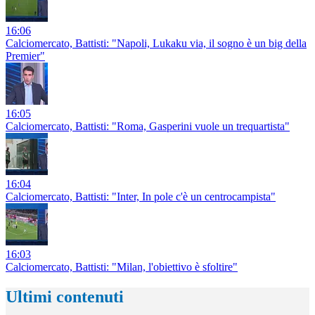
16:06
Calciomercato, Battisti: "Napoli, Lukaku via, il sogno è un big della
Premier"
16:05
Calciomercato, Battisti: "Roma, Gasperini vuole un trequartista"
16:04
Calciomercato, Battisti: "Inter, In pole c'è un centrocampista"
16:03
Calciomercato, Battisti: "Milan, l'obiettivo è sfoltire"
Ultimi contenuti