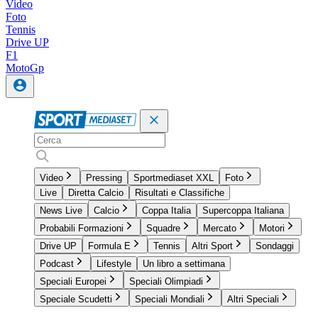
Video
Foto
Tennis
Drive UP
F1
MotoGp
Video
Pressing
Sportmediaset XXL
Foto
Live
Diretta Calcio
Risultati e Classifiche
News Live
Calcio
Coppa Italia
Supercoppa Italiana
Probabili Formazioni
Squadre
Mercato
Motori
Drive UP
Formula E
Tennis
Altri Sport
Sondaggi
Podcast
Lifestyle
Un libro a settimana
Speciali Europei
Speciali Olimpiadi
Speciale Scudetti
Speciali Mondiali
Altri Speciali