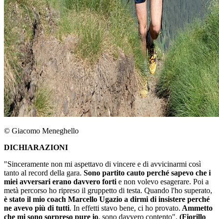
© Giacomo Meneghello
DICHIARAZIONI
"Sinceramente non mi aspettavo di vincere e di avvicinarmi così
tanto al record della gara.
Sono partito cauto perché sapevo che i
miei avversari erano davvero forti
e non volevo esagerare. Poi a
metà percorso ho ripreso il gruppetto di testa. Quando l'ho superato,
è stato il mio coach Marcello Ugazio a dirmi di insistere perché
ne avevo più di tutti
. In effetti stavo bene, ci ho provato.
Ammetto
che mi sono sorpreso pure io
, sono davvero contento".
(Fiorillo