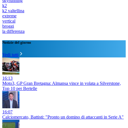
skyrunning
k2
k2 valtellina
extreme
vertical
broggi
la differenza
Notizie del giorno
Vedi tutti
16:13
Moto3, GP Gran Bretagna: Almansa vince in volata a Silverstone,
Top 10 per Bertelle
16:07
Calciomercato, Battisti: "Pronto un domino di attaccanti in Serie A"