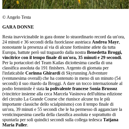
© Angelo Testa
GARA DONNE
Resta inavvicinabile in gara donne lo straordinario record da un'ora,
24 minuti e 36 secondi della fuoriclasse austriaca
Andrea Mayr
,
nonostante la presenza al via di alcune fortissime atlete da tutta
Europa, battute però sul traguardo dalla nostra
Benedetta Broggi,
vincitrice con il tempo finale di un'ora, 35 minuti e 29 secondi
.
Per la portacolori del Team Kailas diciottesima casella di una
classifica assoluta da 191 finishers. Argento di giornata per
l'infaticabile
Corinna Ghirardi
di Skyrunning Adventure
(ventunesima overall) che ha contenuto in meno di un minuto (54
secondi) il suo ritardo da Broggi. A dare un tocco internazionale al
podio femminile è stata
la polivalente francese Sonia Brussoz
(vincitrice insieme alla ceca Marcela Vasinova dell'ultima edizione
del circuito La Grande Course che riunisce alcune tra le più
importante classiche dello scialpinismo) con il tempo finale di
un'ora, 39 minuti e 55 secondi che le ha permesso di agganciare la
venticinquesima casella della classifica assoluta e soprattutto di
spuntarla per soli quindici secondi sulla collega tedesca
Tatjana
Maria Paller
.