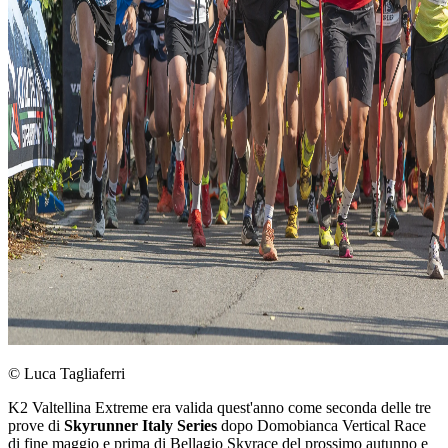
© Luca Tagliaferri
K2 Valtellina Extreme era valida quest'anno come seconda delle tre
prove di
Skyrunner Italy Series
dopo Domobianca Vertical Race
di fine maggio e prima di Bellagio Skyrace del prossimo autunno e