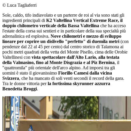
© Luca Tagliaferri
Sole, caldo, tifo indiavolato e un parterre de roi al via sono stati gli
ingredienti principali di
K2 Valtellina Vertical Extreme Race, il
doppio chilometro verticale della Bassa Valtellina
che ha acceso
l'estate della corsa sui sentieri e in particolare della sua specialtà più
adrenalinica ed esplosiva.
Nove chilometri e mezzo di sviluppo
lineare per coprire un dislivello "perfetto" di duemila metri
(con
pendenze dal 22 al 45 per cento) dal centro storico di Talamona ai
pochi metri quadrati della vetta del Monte Pisello, cima delle Orobie
Valtellinesi con
vista spettacolare dall'Alto Lario, alla testata
della Valmasino, fino al Monte Disgrazia e al Piz Bernina
, il
"quattromila" più orientale dell'arco alpino. Ad imporsi tra gli
uomini è stato il giovanissimo
Fiorillo Camesi dalla vicina
Svizzera
, che ha mancato di soli venti secondi il record della gara.
Tra le donne vittoria per
la fortissima skyrunner azzurra
Benedetta Broggi
.