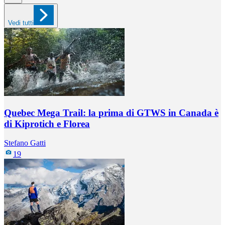
Vedi tutti
Quebec Mega Trail: la prima di GTWS in Canada è
di Kiprotich e Florea
Stefano Gatti
19