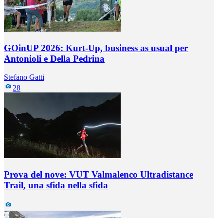
GOinUP 2026: Kurt-Up, business as usual per
Antonioli e Della Pedrina
Stefano Gatti
28
Prova del nove: VUT Valmalenco Ultradistance
Trail, una sfida nella sfida