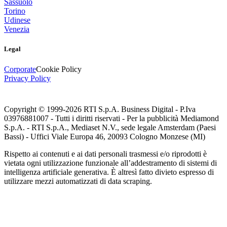
Sassuolo
Torino
Udinese
Venezia
Legal
Corporate
Cookie Policy
Privacy Policy
Copyright © 1999-
2026
RTI S.p.A. Business Digital - P.Iva
03976881007 - Tutti i diritti riservati - Per la pubblicità Mediamond
S.p.A. - RTI S.p.A., Mediaset N.V., sede legale Amsterdam (Paesi
Bassi) - Uffici Viale Europa 46, 20093 Cologno Monzese (MI)
Rispetto ai contenuti e ai dati personali trasmessi e/o riprodotti è
vietata ogni utilizzazione funzionale all’addestramento di sistemi di
intelligenza artificiale generativa. È altresì fatto divieto espresso di
utilizzare mezzi automatizzati di data scraping.