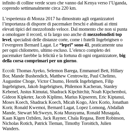
infinito di colline verde scuro che vanno dal Kenya verso l’Uganda,
coprendo settimanalmente circa 220 km.
L’esperienza di Monza 2017 ha dimostrato agli organizzatori
l’importanza di disporre di pacemaker freschi e abituati ai ritmi
elevati tipici del mezzofondo veloce. Dal momento che non si punta
a omologare il record, si fa largo uso anche di
mezzofondisti top
level
, specialisti delle distanze corte, come i fratelli Ingebrigtsen o
l’evergreen Bernard Lagat. Le
“lepri” sono 41
, praticamente una
per ogni chilometro, ultimo escluso. L’elenco completo dei
pacemaker farebbe la felicità e la fortuna di ogni organizzatore,
big
della corsa comprimari per un giorno
.
Eccoli: Thomas Ayeko, Selemon Barega, Emmanuel Bett, Hillary
Bor, Mande Bushendich, Matthew Centrowitz, Paul Chelimo,
Augustine Choge, Victor Chumo, Henrik Ingebrigtsen, Filip
Ingebrigtsen, Jakob Ingebrigtsen, Philemon Kacheran, Stanley
Kebenel, Justus Kimutai, Shadrack Kipchirchir, Noah Kipchemboi,
Gideon Kipketer, Jacob Kiplimo, Marius Kipserem, Eric Kiptanui,
Moses Koech, Shadrack Koech, Micah Kogo, Alex Korio, Jonathan
Korir, Ronald Kwemoi, Bernard Lagat, Lopez Lomong, Abdallah
Mande, Stewart McSweyn, Kota Murayama, Ronald Musagala,
Kaan Kigen Ozbilen, Jack Rayner, Chala Regasa, Brett Robinson,
Nicholas Rotich, Patrick Tieman, Timothy Toroitich, Julien
Wanders.