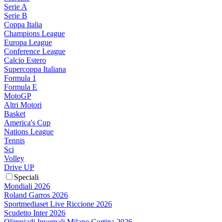
Serie A
Serie B
Coppa Italia
Champions League
Europa League
Conference League
Calcio Estero
Supercoppa Italiana
Formula 1
Formula E
MotoGP
Altri Motori
Basket
America's Cup
Nations League
Tennis
Sci
Volley
Drive UP
Speciali
Mondiali 2026
Roland Garros 2026
Sportmediaset Live Riccione 2026
Scudetto Inter 2026
Olimpiadi Invernali Milano Cortina 2026