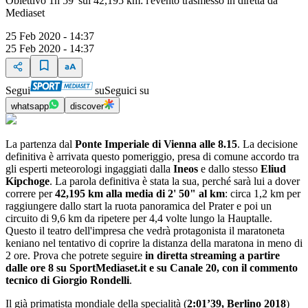
Obiettivo 1h 59' sui 42,195 km: l'evento trasmesso in diretta da
Mediaset
25 Feb 2020 - 14:37
25 Feb 2020 - 14:37
Segui
su
Seguici su
whatsapp
discover
La partenza dal
Ponte Imperiale di Vienna
alle 8.15
. La decisione
definitiva è arrivata questo pomeriggio, presa di comune accordo tra
gli esperti meteorologi ingaggiati dalla
Ineos
e dallo stesso
Eliud
Kipchoge
. La parola definitiva è stata la sua, perché sarà lui a dover
correre per
42,195 km alla media di 2' 50" al km
: circa 1,2 km per
raggiungere dallo start la ruota panoramica del Prater e poi un
circuito di 9,6 km da ripetere per 4,4 volte lungo la Hauptalle.
Questo il teatro dell'impresa che vedrà protagonista il maratoneta
keniano nel tentativo di coprire la distanza della maratona in meno di
2 ore. Prova che potrete seguire
in diretta streaming a partire
dalle ore 8 su SportMediaset.it e su Canale 20, con il commento
tecnico di Giorgio Rondelli
.
Il già primatista mondiale della specialità (
2:01’39, Berlino 2018
)