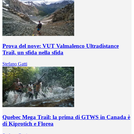
Prova del nove: VUT Valmalenco Ultradistance
Trail, un sfida nella sfida
Stefano Gatti
Quebec Mega Trail: la prima di GTWS in Canada è
di Kiprotich e Florea