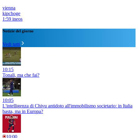
vienna
kipchoge
1:59 ineos
Notizie del giorno
Vedi tutti
10:15
Tonali, ma che fai?
10:05
L'intelligenza di Chivu antidoto all'immobilismo societario: in Italia
basta, ma in Europa?
10:00