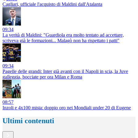
Cagliari, ufficiale l'acquisto di Maldini dall'Atalanta
09:34
La verità di Maldini: "Guardiola era molto tentato ad accettare,
scriveva già le formazioni... Malagò non ha rispettato i patti"
09:34
Pagelle delle grandi: Inter già avanti con il Napoli in scia, la Juve
galleggia, bocciate per ora Milan e Roma
08:57
Inzoli e 4x100 mista: doppio oro nei Mondiali under 20 di Eugene
Ultimi contenuti