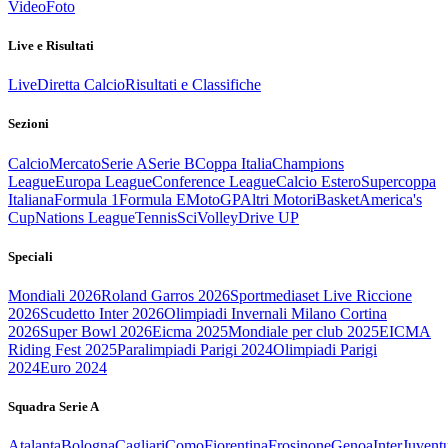
Video
Foto
Live e Risultati
Live
Diretta Calcio
Risultati e Classifiche
Sezioni
Calcio
Mercato
Serie A
Serie B
Coppa Italia
Champions
League
Europa League
Conference League
Calcio Estero
Supercoppa
Italiana
Formula 1
Formula E
MotoGP
Altri Motori
Basket
America's
Cup
Nations League
Tennis
Sci
Volley
Drive UP
Speciali
Mondiali 2026
Roland Garros 2026
Sportmediaset Live Riccione
2026
Scudetto Inter 2026
Olimpiadi Invernali Milano Cortina
2026
Super Bowl 2026
Eicma 2025
Mondiale per club 2025
EICMA
Riding Fest 2025
Paralimpiadi Parigi 2024
Olimpiadi Parigi
2024
Euro 2024
Squadra Serie A
Atalanta
Bologna
Cagliari
Como
Fiorentina
Frosinone
Genoa
Inter
Juvent