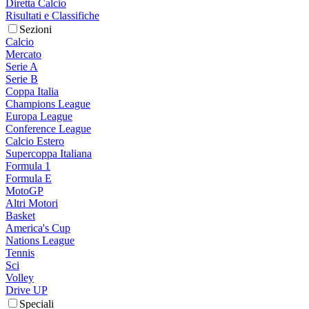
Diretta Calcio
Risultati e Classifiche
Sezioni
Calcio
Mercato
Serie A
Serie B
Coppa Italia
Champions League
Europa League
Conference League
Calcio Estero
Supercoppa Italiana
Formula 1
Formula E
MotoGP
Altri Motori
Basket
America's Cup
Nations League
Tennis
Sci
Volley
Drive UP
Speciali