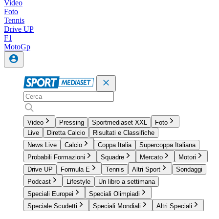
Video
Foto
Tennis
Drive UP
F1
MotoGp
Video
Pressing
Sportmediaset XXL
Foto
Live
Diretta Calcio
Risultati e Classifiche
News Live
Calcio
Coppa Italia
Supercoppa Italiana
Probabili Formazioni
Squadre
Mercato
Motori
Drive UP
Formula E
Tennis
Altri Sport
Sondaggi
Podcast
Lifestyle
Un libro a settimana
Speciali Europei
Speciali Olimpiadi
Speciale Scudetti
Speciali Mondiali
Altri Speciali