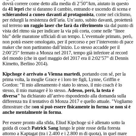
dovrà correre come detto alla media di 2’50”/km, aiutato in questo
da
41 lepri
che si daranno il cambio, entrando e uscendo di scena e
schierandosi a cuneo davanti al protagonista
, come nel ciclismo,
per ridurgli la resistenza dell’aria. Un’auto, subito davanti, proietterà
sul terreno
un raggio laser che farà da riferimento
sia dal punto di
vista del ritmo sia per indicare la via più corta, come nelle “linee
blu” delle maratone ufficiali di un tempo. L’eventuale primato, però,
non potrà essere omologato, per il percorso e per l’intervento di pace
maker che non partiranno dall’inizio. Lo stesso accadde per il
2:00’25” fermato a Monza nel 2017, tempo già inferiore al record
del mondo (che in quel maggio del 2017 era il 2:02’57” di Dennis
Kimetto, Berlino 2014).
Kipchoge è arrivato a Vienna martedì
, portando con sé, per la
prima volta, la moglie Grace e i loro tre figli, Lynne, Griffin e
Gordon: "Il mio allenamento è stato lo stesso, il mio coach è lo
stesso, il mio manager è lo stesso.
Adesso, però, la testa è
diversa"
ha dichiarato all’arrivo rispondendo alla domanda sulla
differenza tra il tentativo di Monza 2017 e quello attuale. "Vogliamo
dimostrare che n
on si può essere fisicamente in forma se non si è
anche mentalmente in forma
.
Per essere pronto alla sfida, Eliud Kipchoge si è allenato sotto la
guida di coach
Patrick Sang
lungo le piste rosse della foresta
attorno a Kaptagat (tra i 2.400 e i 2.800 m di quota), in quel mare