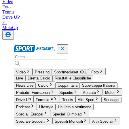
Video
Foto
Tennis
Drive UP
F1
MotoGp
Video
Pressing
Sportmediaset XXL
Foto
Live
Diretta Calcio
Risultati e Classifiche
News Live
Calcio
Coppa Italia
Supercoppa Italiana
Probabili Formazioni
Squadre
Mercato
Motori
Drive UP
Formula E
Tennis
Altri Sport
Sondaggi
Podcast
Lifestyle
Un libro a settimana
Speciali Europei
Speciali Olimpiadi
Speciale Scudetti
Speciali Mondiali
Altri Speciali