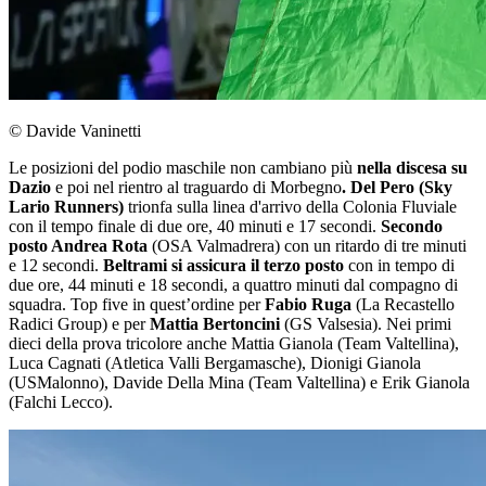
© Davide Vaninetti
Le posizioni del podio maschile non cambiano più
nella discesa su
Dazio
e poi nel rientro al traguardo di Morbegno
. Del Pero (Sky
Lario Runners)
trionfa sulla linea d'arrivo della Colonia Fluviale
con il tempo finale di due ore, 40 minuti e 17 secondi.
Secondo
posto Andrea Rota
(OSA Valmadrera) con un ritardo di tre minuti
e 12 secondi.
Beltrami si assicura il terzo posto
con in tempo di
due ore, 44 minuti e 18 secondi, a quattro minuti dal compagno di
squadra. Top five in quest’ordine per
Fabio Ruga
(La Recastello
Radici Group) e per
Mattia Bertoncini
(GS Valsesia). Nei primi
dieci della prova tricolore anche Mattia Gianola (Team Valtellina),
Luca Cagnati (Atletica Valli Bergamasche), Dionigi Gianola
(USMalonno), Davide Della Mina (Team Valtellina) e Erik Gianola
(Falchi Lecco).