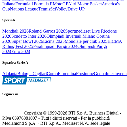
Italiana
Formula 1
Formula E
MotoGP
Altri Motori
Basket
America's
Cup
Nations League
Tennis
Sci
Volley
Drive UP
Speciali
Mondiali 2026
Roland Garros 2026
Sportmediaset Live Riccione
2026
Scudetto Inter 2026
Olimpiadi Invernali Milano Cortina
2026
Super Bowl 2026
Eicma 2025
Mondiale per club 2025
EICMA
Riding Fest 2025
Paralimpiadi Parigi 2024
Olimpiadi Parigi
2024
Euro 2024
Squadra Serie A
Atalanta
Bologna
Cagliari
Como
Fiorentina
Frosinone
Genoa
Inter
Juvent
Seguici su
Copyright © 1999-
2026
RTI S.p.A. Business Digital -
P.Iva 03976881007 - Tutti i diritti riservati - Per la pubblicità
Mediamond S.p.A. - RTI S.p.A., Mediaset N.V., sede legale