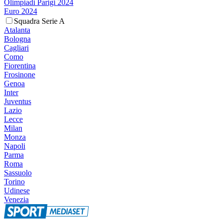
Olimpiadi Parigi 2024
Euro 2024
Squadra Serie A
Atalanta
Bologna
Cagliari
Como
Fiorentina
Frosinone
Genoa
Inter
Juventus
Lazio
Lecce
Milan
Monza
Napoli
Parma
Roma
Sassuolo
Torino
Udinese
Venezia