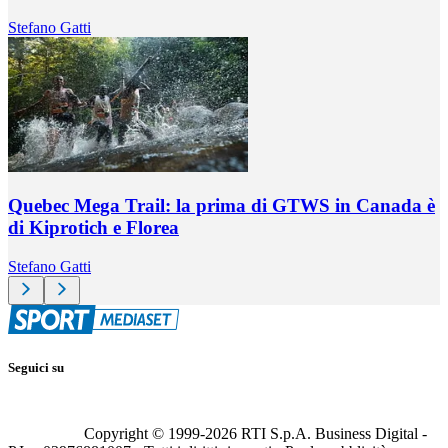
Stefano Gatti
Quebec Mega Trail: la prima di GTWS in Canada è
di Kiprotich e Florea
Stefano Gatti
Seguici su
Copyright © 1999-
2026
RTI S.p.A. Business Digital -