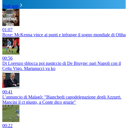
Vedi tutti
01:07
Boxe: McKenna vince ai punti e infrange il sogno mondiale di Oliha
00:56
Di Lorenzo sblocca poi pasticcio di De Bruyne: pari Napoli con il
Celta Vigo. Marianucci va ko
00:41
L'annuncio di Malagò: "Bianchedi capodelegazione degli Azzurri.
Mancini il ct giusto, a Conte dico grazie"
00:22