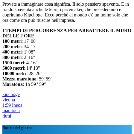
Provate a immaginare cosa significa. Il solo pensiero spaventa. E in
fondo spaventa anche le lepri, i pacemaker, che precederanno e
copriranno Kipchoge. Ecco perché al mondo c'è un uomo solo che
ora come ora può riuscire nell'impresa.
I TEMPI DI PERCORRENZA PER ABBATTERE IL MURO
DELLE 2 ORE
100 metri
: 17' 08
200 metri
: 34' 17
400 metri
: 1' 08"
800 metri
: 2' 16"
1500 metri
: 4' 16"
5000 metri
: 14' 13"
10000 metri
: 28' 26"
Mezza maratona
: 59' 59"
Maratona
: 1h 59 ' 59"
kipchoge
vienna
1:59 Ineos
maratona
ritmi
Notizie del giorno