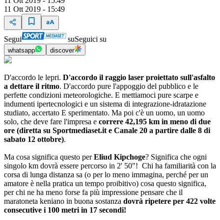
11 Ott 2019 - 15:49
11 Ott 2019 - 15:49
Segui
su
Seguici su
whatsapp
discover
D'accordo le lepri.
D'accordo il raggio laser proiettato sull'asfalto
a dettare il ritmo
. D'accordo pure l'appoggio del pubblico e le
perfette condizioni meteorologiche. E mettiamoci pure scarpe e
indumenti ipertecnologici e un sistema di integrazione-idratazione
studiato, accertato E sperimentato. Ma poi c'è un uomo, un uomo
solo, che deve fare l'impresa e
correre 42,195 km in meno di due
ore (diretta su Sportmediaset.it e Canale 20 a partire dalle 8 di
sabato 12 ottobre)
.
Ma cosa significa questo per
Eliud Kipchoge
? Significa che ogni
singolo km dovrà essere percorso in 2' 50"! Chi ha familiarità con la
corsa di lunga distanza sa (o per lo meno immagina, perché per un
amatore è nella pratica un tempo proibitivo) cosa questo significa,
per chi ne ha meno forse fa più impressione pensare che il
maratoneta keniano in buona sostanza
dovrà ripetere per 422 volte
consecutive i 100 metri in 17 secondi!