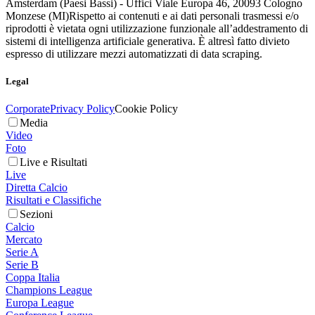
Amsterdam (Paesi Bassi) - Uffici Viale Europa 46, 20093 Cologno
Monzese (MI)
Rispetto ai contenuti e ai dati personali trasmessi e/o
riprodotti è vietata ogni utilizzazione funzionale all’addestramento di
sistemi di intelligenza artificiale generativa. È altresì fatto divieto
espresso di utilizzare mezzi automatizzati di data scraping.
Legal
Corporate
Privacy Policy
Cookie Policy
Media
Video
Foto
Live e Risultati
Live
Diretta Calcio
Risultati e Classifiche
Sezioni
Calcio
Mercato
Serie A
Serie B
Coppa Italia
Champions League
Europa League