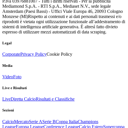
P.Iva 03976881007 - Tutti i diritti riservati - Per la pubblicità
Mediamond S.p.A. - RTI S.p.A., Mediaset N.V., sede legale
Amsterdam (Paesi Bassi) - Uffici Viale Europa 46, 20093 Cologno
Monzese (MI)
Rispetto ai contenuti e ai dati personali trasmessi e/o
riprodotti è vietata ogni utilizzazione funzionale all’addestramento di
sistemi di intelligenza artificiale generativa. È altresì fatto divieto
espresso di utilizzare mezzi automatizzati di data scraping.
Legal
Corporate
Privacy Policy
Cookie Policy
Media
Video
Foto
Live e Risultati
Live
Diretta Calcio
Risultati e Classifiche
Sezioni
Calcio
Mercato
Serie A
Serie B
Coppa Italia
Champions
League
Europa League
Conference League
Calcio Estero
Supercoppa