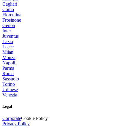
Cagliari
Como
Fiorentina
Frosinone
Genoa
Inter
Juventus
Lazio
Lecce
Milan
Monza
Napoli
Parma
Roma
Sassuolo
Torino
Udinese
Venezia
Legal
Corporate
Cookie Policy
Privacy Policy