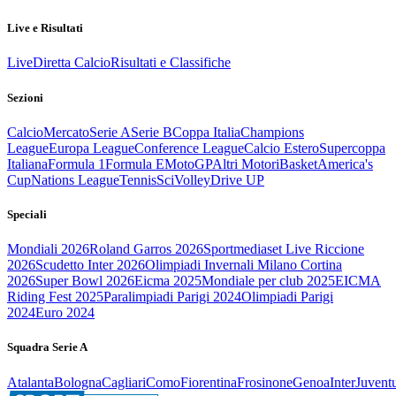
Live e Risultati
Live
Diretta Calcio
Risultati e Classifiche
Sezioni
Calcio
Mercato
Serie A
Serie B
Coppa Italia
Champions
League
Europa League
Conference League
Calcio Estero
Supercoppa
Italiana
Formula 1
Formula E
MotoGP
Altri Motori
Basket
America's
Cup
Nations League
Tennis
Sci
Volley
Drive UP
Speciali
Mondiali 2026
Roland Garros 2026
Sportmediaset Live Riccione
2026
Scudetto Inter 2026
Olimpiadi Invernali Milano Cortina
2026
Super Bowl 2026
Eicma 2025
Mondiale per club 2025
EICMA
Riding Fest 2025
Paralimpiadi Parigi 2024
Olimpiadi Parigi
2024
Euro 2024
Squadra Serie A
Atalanta
Bologna
Cagliari
Como
Fiorentina
Frosinone
Genoa
Inter
Juvent