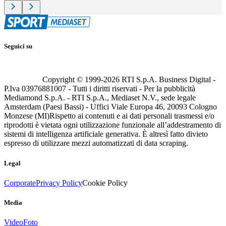
Seguici su
Copyright © 1999-
2026
RTI S.p.A. Business Digital -
P.Iva 03976881007 - Tutti i diritti riservati - Per la pubblicità
Mediamond S.p.A. - RTI S.p.A., Mediaset N.V., sede legale
Amsterdam (Paesi Bassi) - Uffici Viale Europa 46, 20093 Cologno
Monzese (MI)
Rispetto ai contenuti e ai dati personali trasmessi e/o
riprodotti è vietata ogni utilizzazione funzionale all’addestramento di
sistemi di intelligenza artificiale generativa. È altresì fatto divieto
espresso di utilizzare mezzi automatizzati di data scraping.
Legal
Corporate
Privacy Policy
Cookie Policy
Media
Video
Foto