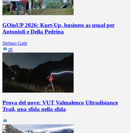
GOinUP 2026: Kurt-Up, business as usual per
Antonioli e Della Pedrina
Stefano Gatti
28
Prova del nove: VUT Valmalenco Ultradistance
Trail, una sfida nella sfida