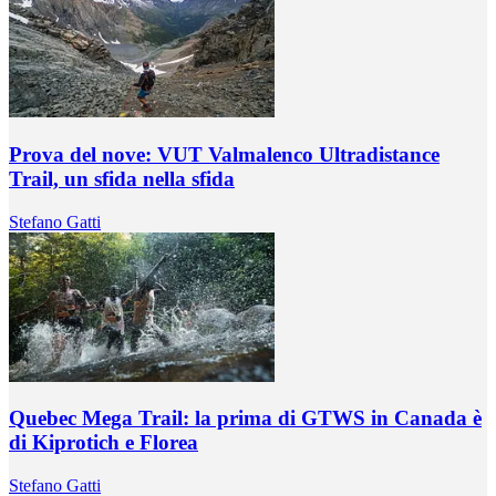
Prova del nove: VUT Valmalenco Ultradistance
Trail, un sfida nella sfida
Stefano Gatti
Quebec Mega Trail: la prima di GTWS in Canada è
di Kiprotich e Florea
Stefano Gatti