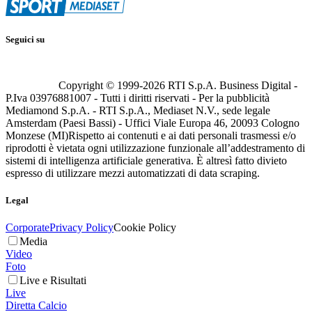
Seguici su
Copyright © 1999-
2026
RTI S.p.A. Business Digital -
P.Iva 03976881007 - Tutti i diritti riservati - Per la pubblicità
Mediamond S.p.A. - RTI S.p.A., Mediaset N.V., sede legale
Amsterdam (Paesi Bassi) - Uffici Viale Europa 46, 20093 Cologno
Monzese (MI)
Rispetto ai contenuti e ai dati personali trasmessi e/o
riprodotti è vietata ogni utilizzazione funzionale all’addestramento di
sistemi di intelligenza artificiale generativa. È altresì fatto divieto
espresso di utilizzare mezzi automatizzati di data scraping.
Legal
Corporate
Privacy Policy
Cookie Policy
Media
Video
Foto
Live e Risultati
Live
Diretta Calcio