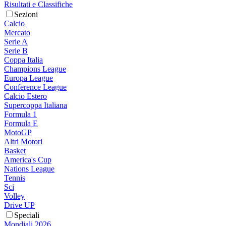
Risultati e Classifiche
Sezioni
Calcio
Mercato
Serie A
Serie B
Coppa Italia
Champions League
Europa League
Conference League
Calcio Estero
Supercoppa Italiana
Formula 1
Formula E
MotoGP
Altri Motori
Basket
America's Cup
Nations League
Tennis
Sci
Volley
Drive UP
Speciali
Mondiali 2026