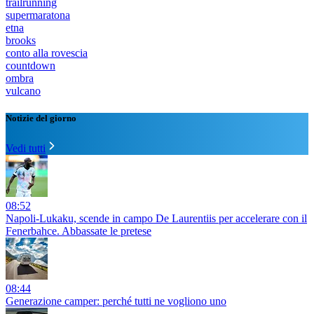
trailrunning
supermaratona
etna
brooks
conto alla rovescia
countdown
ombra
vulcano
Notizie del giorno
Vedi tutti
08:52
Napoli-Lukaku, scende in campo De Laurentiis per accelerare con il
Fenerbahce. Abbassate le pretese
08:44
Generazione camper: perché tutti ne vogliono uno