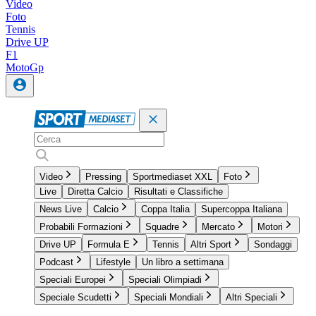
Video
Foto
Tennis
Drive UP
F1
MotoGp
Video
Pressing
Sportmediaset XXL
Foto
Live
Diretta Calcio
Risultati e Classifiche
News Live
Calcio
Coppa Italia
Supercoppa Italiana
Probabili Formazioni
Squadre
Mercato
Motori
Drive UP
Formula E
Tennis
Altri Sport
Sondaggi
Podcast
Lifestyle
Un libro a settimana
Speciali Europei
Speciali Olimpiadi
Speciale Scudetti
Speciali Mondiali
Altri Speciali