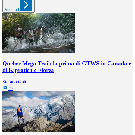
Vedi tutti
Quebec Mega Trail: la prima di GTWS in Canada è
di Kiprotich e Florea
Stefano Gatti
19