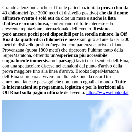
Grande attenzione anche sul fronte partecipazioni:
la prova clou da
43 chilometri
(per 3000 metri di dislivello positivo)
che dà il nome
all'intero evento è sold out
da oltre un mese e
anche la lista
d’attesa è ormai chiusa
, confermando il forte interesse e la
crescente reputazione internazionale dell’evento.
Restano
però ancora pochi posti disponibili per la sorella minore, la Off
Road da quattordici chilometri e mezzo
:un giro ad anello da 1200
metri di dislivello positivo/negativo con partenza e arrivo a Piano
Provenzana (quota 1800 metri) che ripercorre l’ultimo tratto della
SuperMaratona, offrendo
un’esperienza più accessibile
e ugualmente immersiva
nei paesaggi lavici e sui sentieri dell’Etna,
con una spettacolare discesa nei canaloni dal punto d'arrivo della
prova maggiore fino alla linea d'arrivo. Brooks SuperMaratona
dell’Etna si prepara a vivere un’altra edizione da record tra
emozione, fatica e paesaggi che non hanno eguali al mondo.
Tutte
le informazioni su programma, logistica e per le iscrizioni alla
Off Road sulla pagina ufficiale
dell'evento:
https://www.etnatrail.it