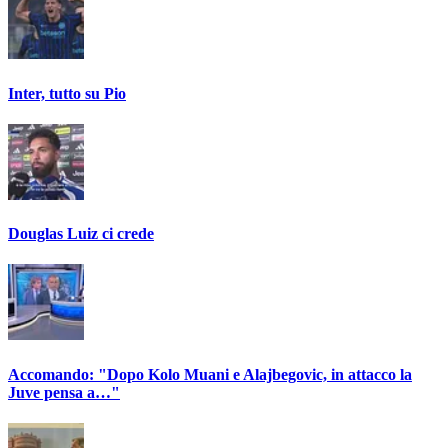
Inter, tutto su Pio
Douglas Luiz ci crede
Accomando: "Dopo Kolo Muani e Alajbegovic, in attacco la
Juve pensa a…"