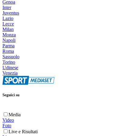
Genoa
Inter
Juventus
Lazio
Lecce
Milan
Monza
Napoli
Parma
Roma
Sassuolo
Torino
Udinese
Venezia
Seguici su
Media
Video
Foto
Live e Risultati