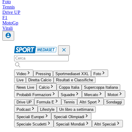
Foto
Tennis
Drive UP
F1
MotoGp
Virali
Video
Pressing
Sportmediaset XXL
Foto
Live
Diretta Calcio
Risultati e Classifiche
News Live
Calcio
Coppa Italia
Supercoppa Italiana
Probabili Formazioni
Squadre
Mercato
Motori
Drive UP
Formula E
Tennis
Altri Sport
Sondaggi
Podcast
Lifestyle
Un libro a settimana
Speciali Europei
Speciali Olimpiadi
Speciale Scudetti
Speciali Mondiali
Altri Speciali