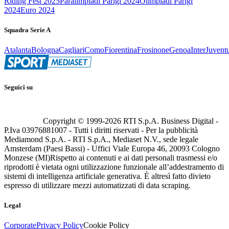
Riding Fest 2025
Paralimpiadi Parigi 2024
Olimpiadi Parigi
2024
Euro 2024
Squadra Serie A
Atalanta
Bologna
Cagliari
Como
Fiorentina
Frosinone
Genoa
Inter
Juvent
Seguici su
Copyright © 1999-
2026
RTI S.p.A. Business Digital -
P.Iva 03976881007 - Tutti i diritti riservati - Per la pubblicità
Mediamond S.p.A. - RTI S.p.A., Mediaset N.V., sede legale
Amsterdam (Paesi Bassi) - Uffici Viale Europa 46, 20093 Cologno
Monzese (MI)
Rispetto ai contenuti e ai dati personali trasmessi e/o
riprodotti è vietata ogni utilizzazione funzionale all’addestramento di
sistemi di intelligenza artificiale generativa. È altresì fatto divieto
espresso di utilizzare mezzi automatizzati di data scraping.
Legal
Corporate
Privacy Policy
Cookie Policy