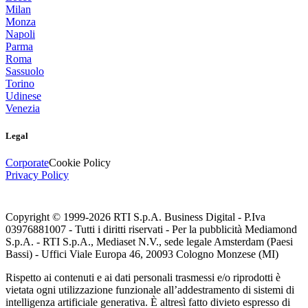
Milan
Monza
Napoli
Parma
Roma
Sassuolo
Torino
Udinese
Venezia
Legal
Corporate
Cookie Policy
Privacy Policy
Copyright © 1999-
2026
RTI S.p.A. Business Digital - P.Iva
03976881007 - Tutti i diritti riservati - Per la pubblicità Mediamond
S.p.A. - RTI S.p.A., Mediaset N.V., sede legale Amsterdam (Paesi
Bassi) - Uffici Viale Europa 46, 20093 Cologno Monzese (MI)
Rispetto ai contenuti e ai dati personali trasmessi e/o riprodotti è
vietata ogni utilizzazione funzionale all’addestramento di sistemi di
intelligenza artificiale generativa. È altresì fatto divieto espresso di