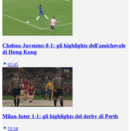
Chelsea-Juventus 0-1: gli highlights dell'amichevole
di Hong Kong
02:45
Milan-Inter 1-1: gli highlights del derby di Perth
55:58