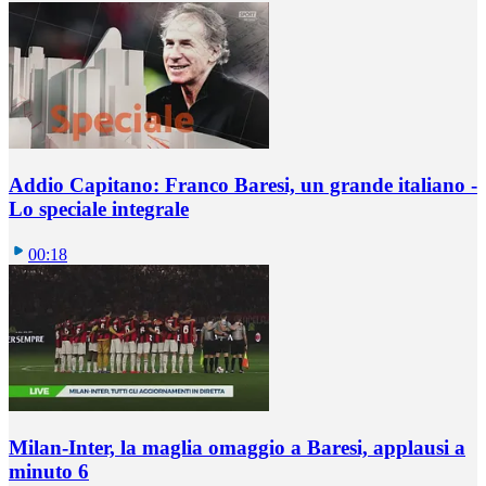
Addio Capitano: Franco Baresi, un grande italiano -
Lo speciale integrale
00:18
Milan-Inter, la maglia omaggio a Baresi, applausi a
minuto 6