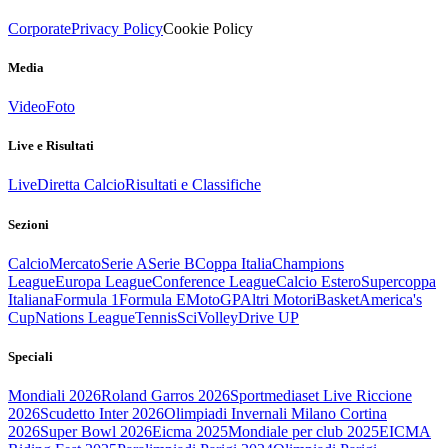
Corporate
Privacy Policy
Cookie Policy
Media
Video
Foto
Live e Risultati
Live
Diretta Calcio
Risultati e Classifiche
Sezioni
Calcio
Mercato
Serie A
Serie B
Coppa Italia
Champions
League
Europa League
Conference League
Calcio Estero
Supercoppa
Italiana
Formula 1
Formula E
MotoGP
Altri Motori
Basket
America's
Cup
Nations League
Tennis
Sci
Volley
Drive UP
Speciali
Mondiali 2026
Roland Garros 2026
Sportmediaset Live Riccione
2026
Scudetto Inter 2026
Olimpiadi Invernali Milano Cortina
2026
Super Bowl 2026
Eicma 2025
Mondiale per club 2025
EICMA