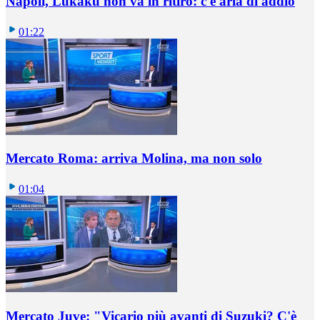
Napoli, Lukaku non va in ritiro: c'è aria di addio
01:22
Mercato Roma: arriva Molina, ma non solo
01:04
Mercato Juve: "Vicario più avanti di Suzuki? C'è