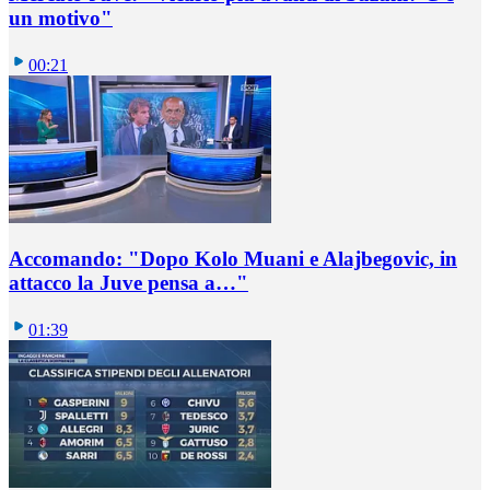
un motivo"
00:21
Accomando: "Dopo Kolo Muani e Alajbegovic, in
attacco la Juve pensa a…"
01:39