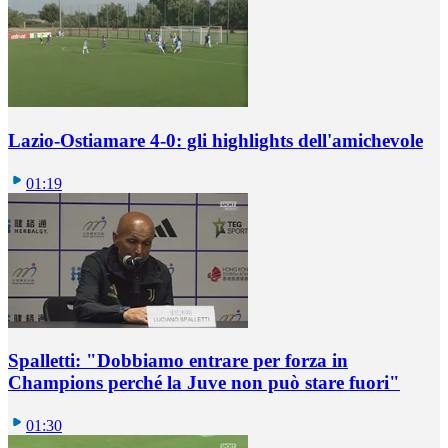
Lazio-Ostiamare 4-0: gli highlights dell'amichevole
01:19
Spalletti: "Dobbiamo entrare per forza in
Champions perché la Juve non può stare fuori"
01:30