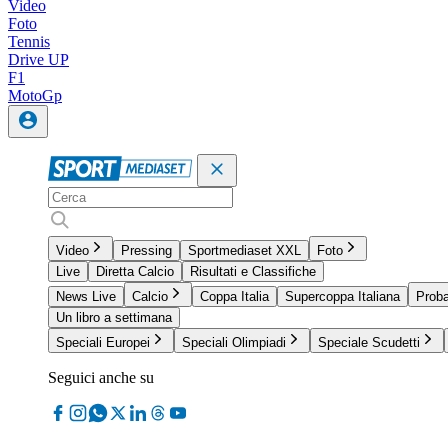
Video
Foto
Tennis
Drive UP
F1
MotoGp
Video
Pressing
Sportmediaset XXL
Foto
Live
Diretta Calcio
Risultati e Classifiche
News Live
Calcio
Coppa Italia
Supercoppa Italiana
Proba
Un libro a settimana
Speciali Europei
Speciali Olimpiadi
Speciale Scudetti
Seguici anche su