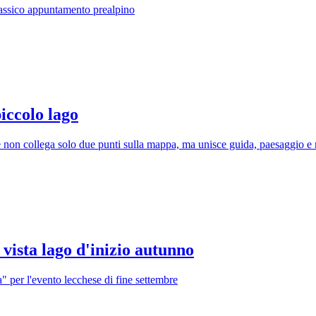
classico appuntamento prealpino
iccolo lago
he non collega solo due punti sulla mappa, ma unisce guida, paesaggio 
vista lago d'inizio autunno
 per l'evento lecchese di fine settembre