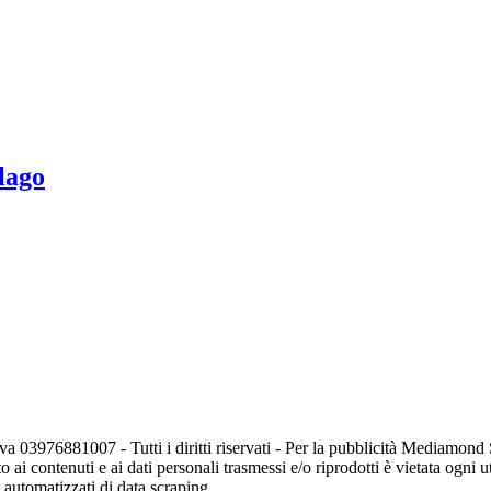
 lago
va 03976881007 - Tutti i diritti riservati - Per la pubblicità Mediamon
o ai contenuti e ai dati personali trasmessi e/o riprodotti è vietata ogni 
zi automatizzati di data scraping.