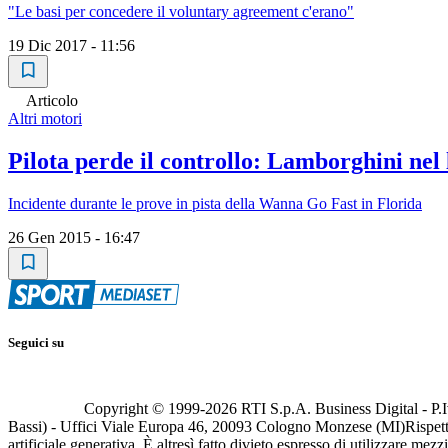
"Le basi per concedere il voluntary agreement c'erano"
19 Dic 2017 - 11:56
Articolo
Altri motori
Pilota perde il controllo: Lamborghini nel
Incidente durante le prove in pista della Wanna Go Fast in Florida
26 Gen 2015 - 16:47
Seguici su
Copyright © 1999-
2026
RTI S.p.A. Business Digital - P.I
Bassi) - Uffici Viale Europa 46, 20093 Cologno Monzese (MI)
Rispett
artificiale generativa. È altresì fatto divieto espresso di utilizzare mez