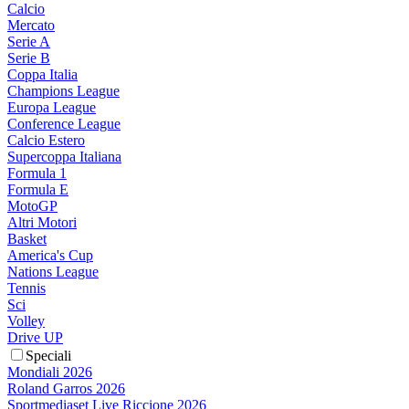
Calcio
Mercato
Serie A
Serie B
Coppa Italia
Champions League
Europa League
Conference League
Calcio Estero
Supercoppa Italiana
Formula 1
Formula E
MotoGP
Altri Motori
Basket
America's Cup
Nations League
Tennis
Sci
Volley
Drive UP
Speciali
Mondiali 2026
Roland Garros 2026
Sportmediaset Live Riccione 2026