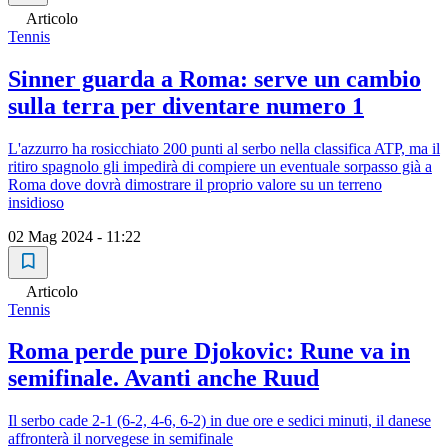
Articolo
Tennis
Sinner guarda a Roma: serve un cambio
sulla terra per diventare numero 1
L'azzurro ha rosicchiato 200 punti al serbo nella classifica ATP, ma il
ritiro spagnolo gli impedirà di compiere un eventuale sorpasso già a
Roma dove dovrà dimostrare il proprio valore su un terreno
insidioso
02 Mag 2024 - 11:22
Articolo
Tennis
Roma perde pure Djokovic: Rune va in
semifinale. Avanti anche Ruud
Il serbo cade 2-1 (6-2, 4-6, 6-2) in due ore e sedici minuti, il danese
affronterà il norvegese in semifinale