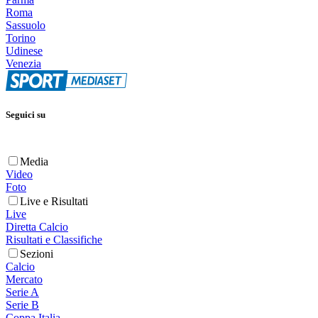
Roma
Sassuolo
Torino
Udinese
Venezia
Seguici su
Media
Video
Foto
Live e Risultati
Live
Diretta Calcio
Risultati e Classifiche
Sezioni
Calcio
Mercato
Serie A
Serie B
Coppa Italia