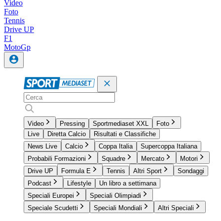
Video
Foto
Tennis
Drive UP
F1
MotoGp
Video
Pressing
Sportmediaset XXL
Foto
Live
Diretta Calcio
Risultati e Classifiche
News Live
Calcio
Coppa Italia
Supercoppa Italiana
Probabili Formazioni
Squadre
Mercato
Motori
Drive UP
Formula E
Tennis
Altri Sport
Sondaggi
Podcast
Lifestyle
Un libro a settimana
Speciali Europei
Speciali Olimpiadi
Speciale Scudetti
Speciali Mondiali
Altri Speciali