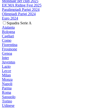
Mondiale per club 2025
EICMA Riding Fest 2025
Paralimpiadi Parigi 2024
Olimpiadi Parigi 2024
Euro 2024
Squadra Serie A
Atalanta
Bologna
Cagliari
Como
Fiorentina
Frosinone
Genoa
Inter
Juventus
Lazio
Lecce
Milan
Monza
Napoli
Parma
Roma
Sassuolo
Torino
Udinese