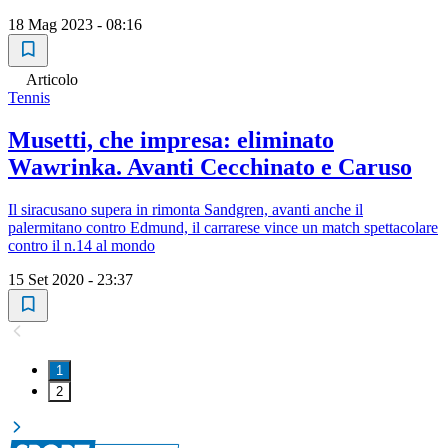
18 Mag 2023 - 08:16
Articolo
Tennis
Musetti, che impresa: eliminato
Wawrinka. Avanti Cecchinato e Caruso
Il siracusano supera in rimonta Sandgren, avanti anche il
palermitano contro Edmund, il carrarese vince un match spettacolare
contro il n.14 al mondo
15 Set 2020 - 23:37
1
2