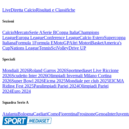
Live
Diretta Calcio
Risultati e Classifiche
Sezioni
Calcio
Mercato
Serie A
Serie B
Coppa Italia
Champions
League
Europa League
Conference League
Calcio Estero
Supercoppa
Italiana
Formula 1
Formula E
MotoGP
Altri Motori
Basket
America's
Cup
Nations League
Tennis
Sci
Volley
Drive UP
Speciali
Mondiali 2026
Roland Garros 2026
Sportmediaset Live Riccione
2026
Scudetto Inter 2026
Olimpiadi Invernali Milano Cortina
2026
Super Bowl 2026
Eicma 2025
Mondiale per club 2025
EICMA
Riding Fest 2025
Paralimpiadi Parigi 2024
Olimpiadi Parigi
2024
Euro 2024
Squadra Serie A
Atalanta
Bologna
Cagliari
Como
Fiorentina
Frosinone
Genoa
Inter
Juvent