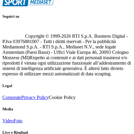
Seguici su
Copyright © 1999-
2026
RTI S.p.A. Business Digital -
P.Iva 03976881007 - Tutti i diritti riservati - Per la pubblicità
Mediamond S.p.A. - RTI S.p.A., Mediaset N.V., sede legale
Amsterdam (Paesi Bassi) - Uffici Viale Europa 46, 20093 Cologno
Monzese (MI)
Rispetto ai contenuti e ai dati personali trasmessi e/o
riprodotti è vietata ogni utilizzazione funzionale all’addestramento di
sistemi di intelligenza artificiale generativa. È altresì fatto divieto
espresso di utilizzare mezzi automatizzati di data scraping.
Legal
Corporate
Privacy Policy
Cookie Policy
Media
Video
Foto
Live e Risultati