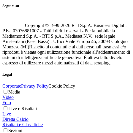
Seguici su
Copyright © 1999-
2026
RTI S.p.A. Business Digital -
P.Iva 03976881007 - Tutti i diritti riservati - Per la pubblicità
Mediamond S.p.A. - RTI S.p.A., Mediaset N.V., sede legale
Amsterdam (Paesi Bassi) - Uffici Viale Europa 46, 20093 Cologno
Monzese (MI)
Rispetto ai contenuti e ai dati personali trasmessi e/o
riprodotti è vietata ogni utilizzazione funzionale all’addestramento di
sistemi di intelligenza artificiale generativa. È altresì fatto divieto
espresso di utilizzare mezzi automatizzati di data scraping.
Legal
Corporate
Privacy Policy
Cookie Policy
Media
Video
Foto
Live e Risultati
Live
Diretta Calcio
Risultati e Classifiche
Sezioni