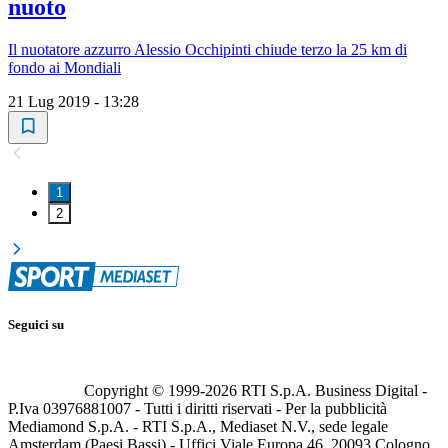
nuoto
Il nuotatore azzurro Alessio Occhipinti chiude terzo la 25 km di
fondo ai Mondiali
21 Lug 2019 - 13:28
1
2
Seguici su
Copyright © 1999-
2026
RTI S.p.A. Business Digital -
P.Iva 03976881007 - Tutti i diritti riservati - Per la pubblicità
Mediamond S.p.A. - RTI S.p.A., Mediaset N.V., sede legale
Amsterdam (Paesi Bassi) - Uffici Viale Europa 46, 20093 Cologno