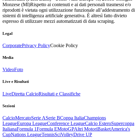
Monzese (MI)
Rispetto ai contenuti e ai dati personali trasmessi e/o
riprodotti è vietata ogni utilizzazione funzionale all’addestramento di
sistemi di intelligenza artificiale generativa. È altresì fatto divieto
espresso di utilizzare mezzi automatizzati di data scraping.
Legal
Corporate
Privacy Policy
Cookie Policy
Media
Video
Foto
Live e Risultati
Live
Diretta Calcio
Risultati e Classifiche
Sezioni
Calcio
Mercato
Serie A
Serie B
Coppa Italia
Champions
League
Europa League
Conference League
Calcio Estero
Supercoppa
Italiana
Formula 1
Formula E
MotoGP
Altri Motori
Basket
America's
Cup
Nations League
Tennis
Sci
Volley
Drive UP