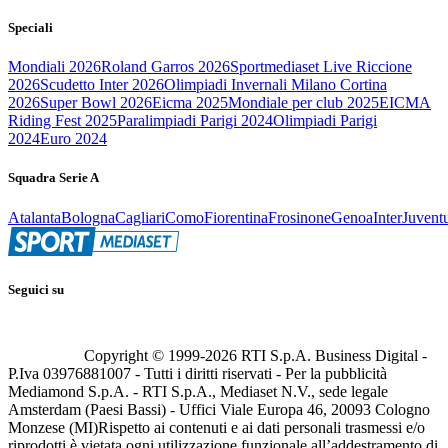
Speciali
Mondiali 2026
Roland Garros 2026
Sportmediaset Live Riccione
2026
Scudetto Inter 2026
Olimpiadi Invernali Milano Cortina
2026
Super Bowl 2026
Eicma 2025
Mondiale per club 2025
EICMA
Riding Fest 2025
Paralimpiadi Parigi 2024
Olimpiadi Parigi
2024
Euro 2024
Squadra Serie A
Atalanta
Bologna
Cagliari
Como
Fiorentina
Frosinone
Genoa
Inter
Juvent
Seguici su
Copyright © 1999-
2026
RTI S.p.A. Business Digital -
P.Iva 03976881007 - Tutti i diritti riservati - Per la pubblicità
Mediamond S.p.A. - RTI S.p.A., Mediaset N.V., sede legale
Amsterdam (Paesi Bassi) - Uffici Viale Europa 46, 20093 Cologno
Monzese (MI)
Rispetto ai contenuti e ai dati personali trasmessi e/o
riprodotti è vietata ogni utilizzazione funzionale all’addestramento di