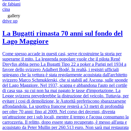
de fabiani
cina
gallery
drive up
La Bugatti rimasta 70 anni sul fondo del
Lago Maggiore
Come spesso accade in questi casi, serve ricostruirne la storia per
superarne il mito. La leggenda popolare vuole che il pilota René
Dreyfus abbia perso La Bugatti Tipo 22 a poker a Parigi nel 1934 a
favore dello svizzero Adalbert Bodé. In realtà, i registri ufficiali
spiegano che la vettura è stata regolarmente acquistata dall'architetto
svizzero Marco Schmuklerski, che si stabilì ad Ascona, sulle sponde
del Lago Maggiore. Nel 1937, scappa e abbandona l'auto nel cortile
di casa sua, su cui non ha mai pagato le tasse d'importazione. La
Legge svizzera prevederebbe la distruzione del veicolo. Tuttavia, per
evitare i cosi di demolizione, le Autorità preferiscono sbarazzarsene
affondandola. La sportiva francese resterà a 53 metri di profondità
per oltre 70 anni: fino al 2009. Nel corso dei decenni, diventa
un'attrazione per i sub locali, mentre il tempo e l'acqua consumano la
carrozzeria. Il relitto, dopo essere stato recuperato, è messo all'asta e
acquistato da Peter Mullin per 260.513 euro. Non sarà mai restaurata