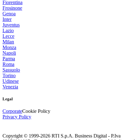
Fiorentina
Frosinone
Genoa
Inter
Juventus
Lazio
Lecce
Milan
Monza
Napoli
Parma
Roma
Sassuolo
Torino
Udinese
Venezia
Legal
Corporate
Cookie Policy
Privacy Policy
Copyright © 1999-
2026
RTI S.p.A. Business Digital - P.Iva