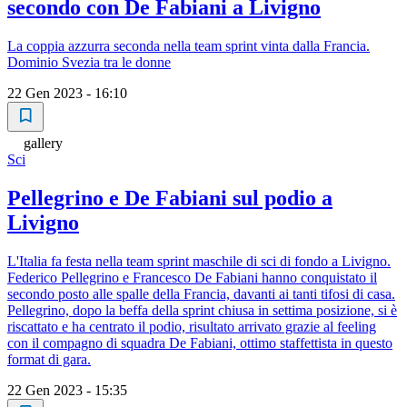
secondo con De Fabiani a Livigno
La coppia azzurra seconda nella team sprint vinta dalla Francia.
Dominio Svezia tra le donne
22 Gen 2023 - 16:10
gallery
Sci
Pellegrino e De Fabiani sul podio a
Livigno
L'Italia fa festa nella team sprint maschile di sci di fondo a Livigno.
Federico Pellegrino e Francesco De Fabiani hanno conquistato il
secondo posto alle spalle della Francia, davanti ai tanti tifosi di casa.
Pellegrino, dopo la beffa della sprint chiusa in settima posizione, si è
riscattato e ha centrato il podio, risultato arrivato grazie al feeling
con il compagno di squadra De Fabiani, ottimo staffettista in questo
format di gara.
22 Gen 2023 - 15:35