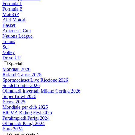
Formula 1
Formula E
MotoGP
Altri Motori
Basket
America's Cup
Nations League
Tennis
Sci
Volley
Drive UP
Speciali
Mondiali 2026
Roland Garros 2026
Sportmediaset Live Riccione 2026
Scudetto Inter 2026
Olimpiadi Invernali Milano Cortina 2026
Super Bowl 2026
Eicma 2025
Mondiale per club 2025
EICMA Riding Fest 2025
Paralimpiadi Parigi 2024
Olimpiadi Parigi 2024
Euro 2024
Squadra Serie A