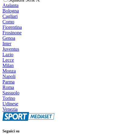
Atalanta
Bologna
Cagliari
Como
Fiorentina
Frosinone
Genoa
Inter
Juventus
Lazio
Lecce
Milan
Monza
Napoli
Parma
Roma
Sassuolo
Torino
Udinese
Venezia
Seguici su