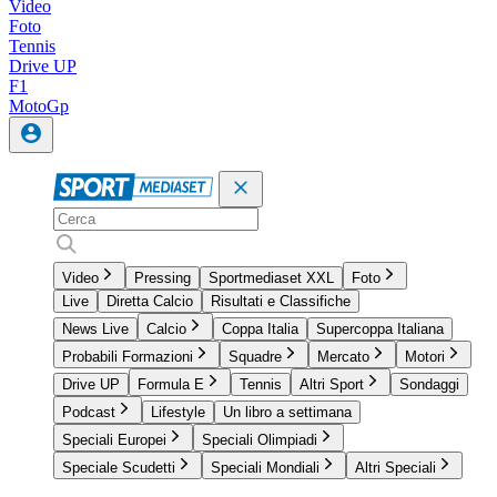
Video
Foto
Tennis
Drive UP
F1
MotoGp
Video
Pressing
Sportmediaset XXL
Foto
Live
Diretta Calcio
Risultati e Classifiche
News Live
Calcio
Coppa Italia
Supercoppa Italiana
Probabili Formazioni
Squadre
Mercato
Motori
Drive UP
Formula E
Tennis
Altri Sport
Sondaggi
Podcast
Lifestyle
Un libro a settimana
Speciali Europei
Speciali Olimpiadi
Speciale Scudetti
Speciali Mondiali
Altri Speciali