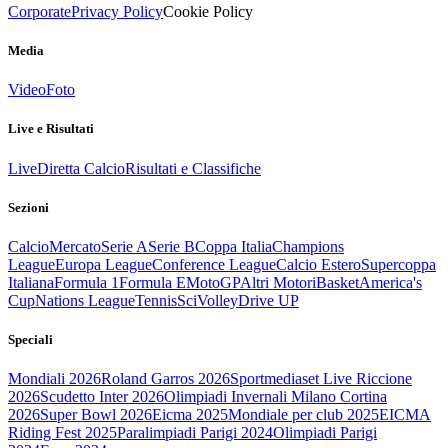
Corporate
Privacy Policy
Cookie Policy
Media
Video
Foto
Live e Risultati
Live
Diretta Calcio
Risultati e Classifiche
Sezioni
Calcio
Mercato
Serie A
Serie B
Coppa Italia
Champions
League
Europa League
Conference League
Calcio Estero
Supercoppa
Italiana
Formula 1
Formula E
MotoGP
Altri Motori
Basket
America's
Cup
Nations League
Tennis
Sci
Volley
Drive UP
Speciali
Mondiali 2026
Roland Garros 2026
Sportmediaset Live Riccione
2026
Scudetto Inter 2026
Olimpiadi Invernali Milano Cortina
2026
Super Bowl 2026
Eicma 2025
Mondiale per club 2025
EICMA
Riding Fest 2025
Paralimpiadi Parigi 2024
Olimpiadi Parigi