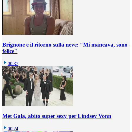
Brignone e il ritorno sulla neve: "Mi mancava, sono
felice"
00:37
Met Gala, abito super sexy per Lindsey Vonn
00:24