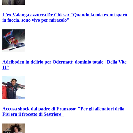
L'ex Valanga azzurra De Chiesa: "Quando la mia ex mi sparò
in faccia, sono vivo per miracolo"
Adelboden in delirio per Odermatt: dominio totale | Della Vite
11°
Accusa shock dal padre di Franzoso: "Per gli allenatori della
Fisi era il frocetto di Sestriere"