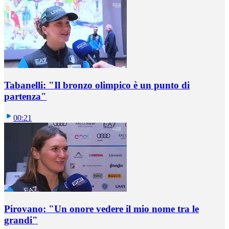
Tabanelli: "Il bronzo olimpico è un punto di
partenza"
00:21
Pirovano: "Un onore vedere il mio nome tra le
grandi"