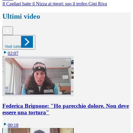
Il Cagliari batte il Nizza ai rigori: suo il trofeo Gigi Riva
Ultimi video
Vedi tutte
02:07
Federica Brignone: "Ho parecchio dolore. Non deve
essere una tortura"
00:18