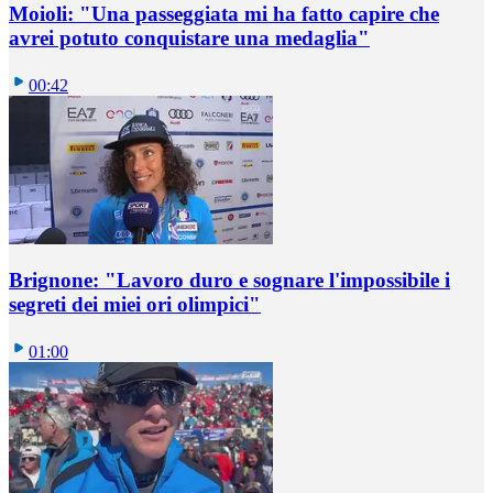
Moioli: "Una passeggiata mi ha fatto capire che
avrei potuto conquistare una medaglia"
00:42
Brignone: "Lavoro duro e sognare l'impossibile i
segreti dei miei ori olimpici"
01:00