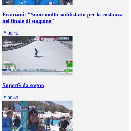
Franzoni: "Sono molto soddisfatto per la costanza
nel finale di stagione"
00:46
SuperG da sogno
00:40