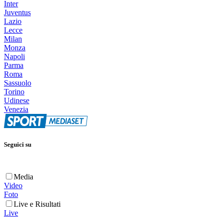
Inter
Juventus
Lazio
Lecce
Milan
Monza
Napoli
Parma
Roma
Sassuolo
Torino
Udinese
Venezia
Seguici su
Media
Video
Foto
Live e Risultati
Live