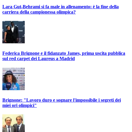
Lara Gut-Behrami si fa male in allenamento: è la fine della
carriera della campionessa olimpica?
Federica Brignone e il fidanzato James, prima uscita pubblica
sul red carpet dei Laureus a Madrid
Brignone: "Lavoro duro e sognare l'impossibile i segreti dei
miei ori olimpici"