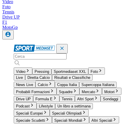
Video
Foto
Tennis
Drive UP
F1
MotoGp
Video
Pressing
Sportmediaset XXL
Foto
Live
Diretta Calcio
Risultati e Classifiche
News Live
Calcio
Coppa Italia
Supercoppa Italiana
Probabili Formazioni
Squadre
Mercato
Motori
Drive UP
Formula E
Tennis
Altri Sport
Sondaggi
Podcast
Lifestyle
Un libro a settimana
Speciali Europei
Speciali Olimpiadi
Speciale Scudetti
Speciali Mondiali
Altri Speciali