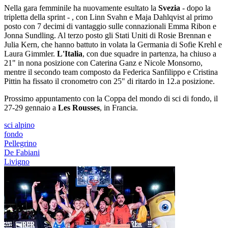
Nella gara femminile ha nuovamente esultato la
Svezia
- dopo la
tripletta della sprint - , con Linn Svahn e Maja Dahlqvist al primo
posto con 7 decimi di vantaggio sulle connazionali Emma Ribon e
Jonna Sundling. Al terzo posto gli Stati Uniti di Rosie Brennan e
Julia Kern, che hanno battuto in volata la Germania di Sofie Krehl e
Laura Gimmler.
L'Italia
, con due squadre in partenza, ha chiuso a
21" in nona posizione con Caterina Ganz e Nicole Monsorno,
mentre il secondo team composto da Federica Sanfilippo e Cristina
Pittin ha fissato il cronometro con 25" di ritardo in 12.a posizione.
Prossimo appuntamento con la Coppa del mondo di sci di fondo, il
27-29 gennaio a
Les Rousses
, in Francia.
sci alpino
fondo
Pellegrino
De Fabiani
Livigno