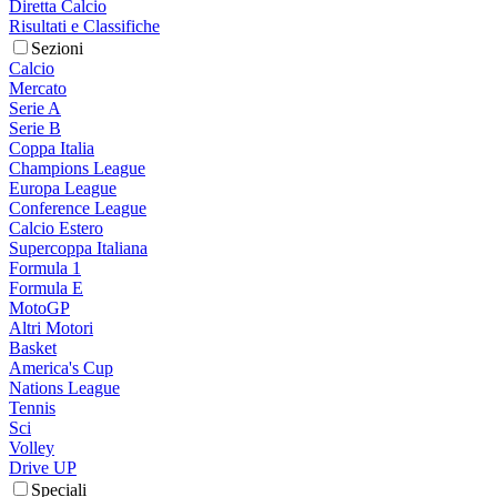
Diretta Calcio
Risultati e Classifiche
Sezioni
Calcio
Mercato
Serie A
Serie B
Coppa Italia
Champions League
Europa League
Conference League
Calcio Estero
Supercoppa Italiana
Formula 1
Formula E
MotoGP
Altri Motori
Basket
America's Cup
Nations League
Tennis
Sci
Volley
Drive UP
Speciali