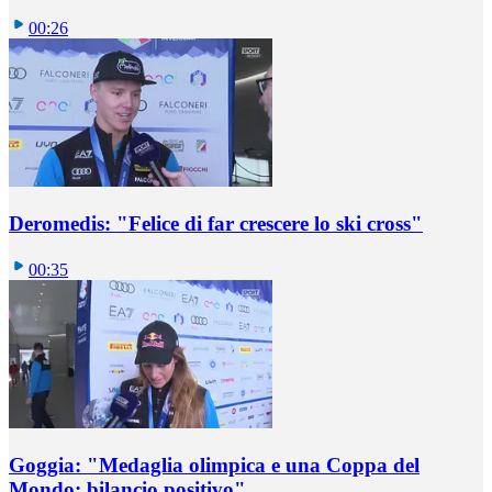
00:26
Deromedis: "Felice di far crescere lo ski cross"
00:35
Goggia: "Medaglia olimpica e una Coppa del
Mondo: bilancio positivo"