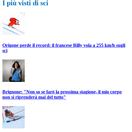
I più visti di sci
Origone perde il record: il francese Billy vola a 255 km/h sugli
sci
Brignone: "Non so se farò la prossima stagione, il mio corpo
non si riprenderà mai del tutto"