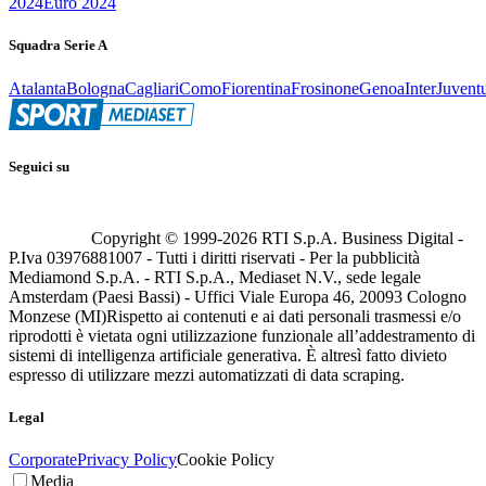
2024
Euro 2024
Squadra Serie A
Atalanta
Bologna
Cagliari
Como
Fiorentina
Frosinone
Genoa
Inter
Juvent
Seguici su
Copyright © 1999-
2026
RTI S.p.A. Business Digital -
P.Iva 03976881007 - Tutti i diritti riservati - Per la pubblicità
Mediamond S.p.A. - RTI S.p.A., Mediaset N.V., sede legale
Amsterdam (Paesi Bassi) - Uffici Viale Europa 46, 20093 Cologno
Monzese (MI)
Rispetto ai contenuti e ai dati personali trasmessi e/o
riprodotti è vietata ogni utilizzazione funzionale all’addestramento di
sistemi di intelligenza artificiale generativa. È altresì fatto divieto
espresso di utilizzare mezzi automatizzati di data scraping.
Legal
Corporate
Privacy Policy
Cookie Policy
Media