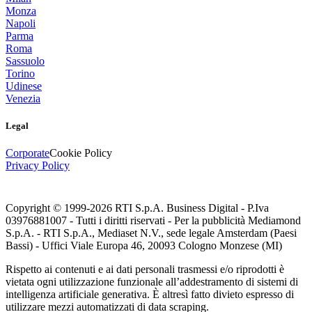
Monza
Napoli
Parma
Roma
Sassuolo
Torino
Udinese
Venezia
Legal
Corporate
Cookie Policy
Privacy Policy
Copyright © 1999-
2026
RTI S.p.A. Business Digital - P.Iva
03976881007 - Tutti i diritti riservati - Per la pubblicità Mediamond
S.p.A. - RTI S.p.A., Mediaset N.V., sede legale Amsterdam (Paesi
Bassi) - Uffici Viale Europa 46, 20093 Cologno Monzese (MI)
Rispetto ai contenuti e ai dati personali trasmessi e/o riprodotti è
vietata ogni utilizzazione funzionale all’addestramento di sistemi di
intelligenza artificiale generativa. È altresì fatto divieto espresso di
utilizzare mezzi automatizzati di data scraping.