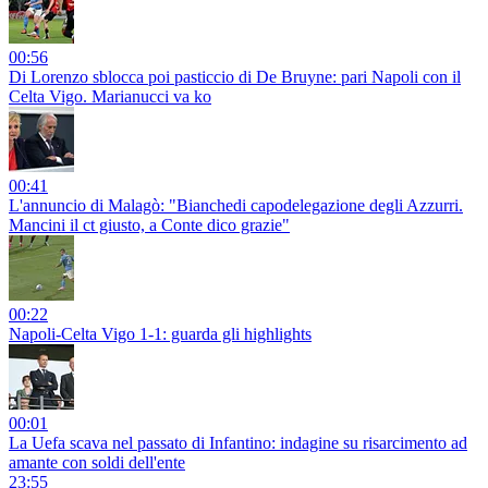
00:56
Di Lorenzo sblocca poi pasticcio di De Bruyne: pari Napoli con il
Celta Vigo. Marianucci va ko
00:41
L'annuncio di Malagò: "Bianchedi capodelegazione degli Azzurri.
Mancini il ct giusto, a Conte dico grazie"
00:22
Napoli-Celta Vigo 1-1: guarda gli highlights
00:01
La Uefa scava nel passato di Infantino: indagine su risarcimento ad
amante con soldi dell'ente
23:55