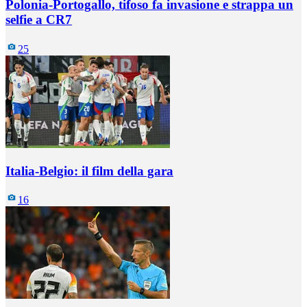
Polonia-Portogallo, tifoso fa invasione e strappa un
selfie a CR7
25
Italia-Belgio: il film della gara
16