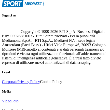
Seguici su
Copyright © 1999-
2026
RTI S.p.A. Business Digital -
P.Iva 03976881007 - Tutti i diritti riservati - Per la pubblicità
Mediamond S.p.A. - RTI S.p.A., Mediaset N.V., sede legale
Amsterdam (Paesi Bassi) - Uffici Viale Europa 46, 20093 Cologno
Monzese (MI)
Rispetto ai contenuti e ai dati personali trasmessi e/o
riprodotti è vietata ogni utilizzazione funzionale all’addestramento di
sistemi di intelligenza artificiale generativa. È altresì fatto divieto
espresso di utilizzare mezzi automatizzati di data scraping.
Legal
Corporate
Privacy Policy
Cookie Policy
Media
Video
Foto