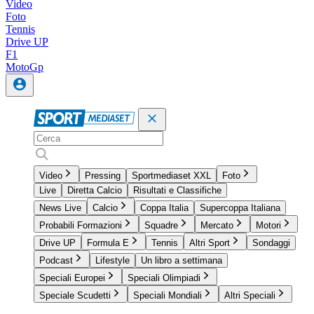
Video
Foto
Tennis
Drive UP
F1
MotoGp
Video
Pressing
Sportmediaset XXL
Foto
Live
Diretta Calcio
Risultati e Classifiche
News Live
Calcio
Coppa Italia
Supercoppa Italiana
Probabili Formazioni
Squadre
Mercato
Motori
Drive UP
Formula E
Tennis
Altri Sport
Sondaggi
Podcast
Lifestyle
Un libro a settimana
Speciali Europei
Speciali Olimpiadi
Speciale Scudetti
Speciali Mondiali
Altri Speciali