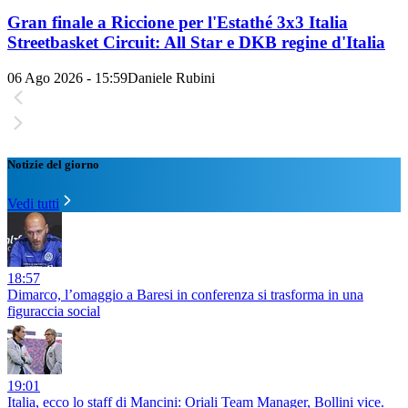
Gran finale a Riccione per l'Estathé 3x3 Italia
Streetbasket Circuit: All Star e DKB regine d'Italia
06 Ago 2026 - 15:59
Daniele Rubini
Notizie del giorno
Vedi tutti
18:57
Dimarco, l’omaggio a Baresi in conferenza si trasforma in una
figuraccia social
19:01
Italia, ecco lo staff di Mancini: Oriali Team Manager, Bollini vice.