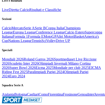
Live e Risultati
Live
Diretta Calcio
Risultati e Classifiche
Sezioni
Calcio
Mercato
Serie A
Serie B
Coppa Italia
Champions
League
Europa League
Conference League
Calcio Estero
Supercoppa
Italiana
Formula 1
Formula E
MotoGP
Altri Motori
Basket
America's
Cup
Nations League
Tennis
Sci
Volley
Drive UP
Speciali
Mondiali 2026
Roland Garros 2026
Sportmediaset Live Riccione
2026
Scudetto Inter 2026
Olimpiadi Invernali Milano Cortina
2026
Super Bowl 2026
Eicma 2025
Mondiale per club 2025
EICMA
Riding Fest 2025
Paralimpiadi Parigi 2024
Olimpiadi Parigi
2024
Euro 2024
Squadra Serie A
Atalanta
Bologna
Cagliari
Como
Fiorentina
Frosinone
Genoa
Inter
Juvent