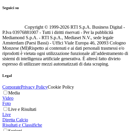
Seguici su
Copyright © 1999-
2026
RTI S.p.A. Business Digital -
P.Iva 03976881007 - Tutti i diritti riservati - Per la pubblicità
Mediamond S.p.A. - RTI S.p.A., Mediaset N.V., sede legale
Amsterdam (Paesi Bassi) - Uffici Viale Europa 46, 20093 Cologno
Monzese (MI)
Rispetto ai contenuti e ai dati personali trasmessi e/o
riprodotti è vietata ogni utilizzazione funzionale all’addestramento di
sistemi di intelligenza artificiale generativa. È altresì fatto divieto
espresso di utilizzare mezzi automatizzati di data scraping.
Legal
Corporate
Privacy Policy
Cookie Policy
Media
Video
Foto
Live e Risultati
Live
Diretta Calcio
Risultati e Classifiche
Sezioni