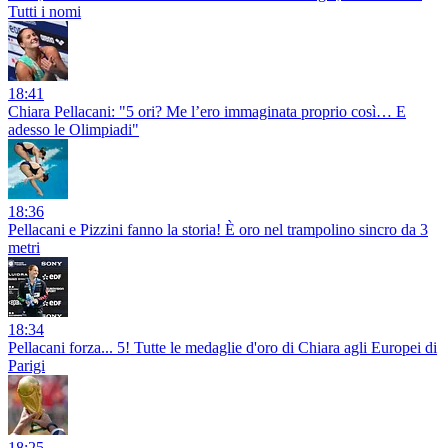
Tutti i nomi
18:41
Chiara Pellacani: "5 ori? Me l’ero immaginata proprio così… E
adesso le Olimpiadi"
18:36
Pellacani e Pizzini fanno la storia! È oro nel trampolino sincro da 3
metri
18:34
Pellacani forza... 5! Tutte le medaglie d'oro di Chiara agli Europei di
Parigi
18:25