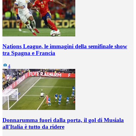
Nations League, le immagini della semifinale show
tra Spagna e Francia
4
Donnarumma fuori dalla porta, il gol di Musiala
all'Italia è tutto da ridere