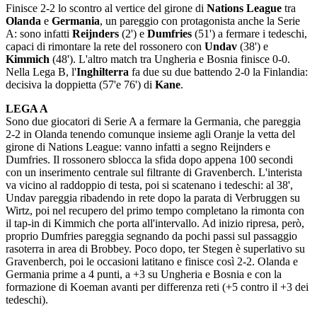
Finisce 2-2 lo scontro al vertice del girone di
Nations League
tra
Olanda
e
Germania
, un pareggio con protagonista anche la Serie
A: sono infatti
Reijnders
(2') e
Dumfries
(51') a fermare i tedeschi,
capaci di rimontare la rete del rossonero con
Undav
(38') e
Kimmich
(48'). L'altro match tra Ungheria e Bosnia finisce 0-0.
Nella Lega B, l'
Inghilterra
fa due su due battendo 2-0 la Finlandia:
decisiva la doppietta (57'e 76') di
Kane
.
LEGA A
Sono due giocatori di Serie A a fermare la Germania, che pareggia
2-2 in Olanda tenendo comunque insieme agli Oranje la vetta del
girone di Nations League: vanno infatti a segno Reijnders e
Dumfries. Il rossonero sblocca la sfida dopo appena 100 secondi
con un inserimento centrale sul filtrante di Gravenberch. L'interista
va vicino al raddoppio di testa, poi si scatenano i tedeschi: al 38',
Undav pareggia ribadendo in rete dopo la parata di Verbruggen su
Wirtz, poi nel recupero del primo tempo completano la rimonta con
il tap-in di Kimmich che porta all'intervallo. Ad inizio ripresa, però,
proprio Dumfries pareggia segnando da pochi passi sul passaggio
rasoterra in area di Brobbey. Poco dopo, ter Stegen è superlativo su
Gravenberch, poi le occasioni latitano e finisce così 2-2. Olanda e
Germania prime a 4 punti, a +3 su Ungheria e Bosnia e con la
formazione di Koeman avanti per differenza reti (+5 contro il +3 dei
tedeschi).