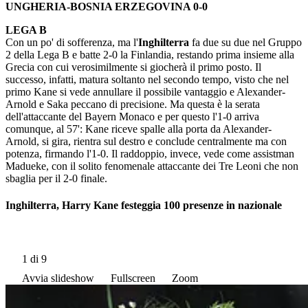
UNGHERIA-BOSNIA ERZEGOVINA 0-0
LEGA B
Con un po' di sofferenza, ma l'
Inghilterra
fa due su due nel Gruppo
2 della Lega B e batte 2-0 la Finlandia, restando prima insieme alla
Grecia con cui verosimilmente si giocherà il primo posto. Il
successo, infatti, matura soltanto nel secondo tempo, visto che nel
primo Kane si vede annullare il possibile vantaggio e Alexander-
Arnold e Saka peccano di precisione. Ma questa è la serata
dell'attaccante del Bayern Monaco e per questo l'1-0 arriva
comunque, al 57': Kane riceve spalle alla porta da Alexander-
Arnold, si gira, rientra sul destro e conclude centralmente ma con
potenza, firmando l'1-0. Il raddoppio, invece, vede come assistman
Madueke, con il solito fenomenale attaccante dei Tre Leoni che non
sbaglia per il 2-0 finale.
Inghilterra, Harry Kane festeggia 100 presenze in nazionale
1
di 9
Avvia slideshow
Fullscreen
Zoom