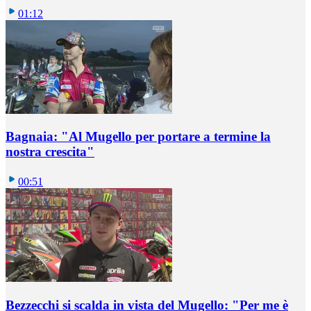
01:12
Bagnaia: "Al Mugello per portare a termine la
nostra crescita"
00:51
Bezzecchi si scalda in vista del Mugello: "Per me è