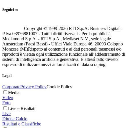
Seguici su
Copyright © 1999-
2026
RTI S.p.A. Business Digital -
P.Iva 03976881007 - Tutti i diritti riservati - Per la pubblicità
Mediamond S.p.A. - RTI S.p.A., Mediaset N.V., sede legale
Amsterdam (Paesi Bassi) - Uffici Viale Europa 46, 20093 Cologno
Monzese (MI)
Rispetto ai contenuti e ai dati personali trasmessi e/o
riprodotti è vietata ogni utilizzazione funzionale all’addestramento di
sistemi di intelligenza artificiale generativa. È altresì fatto divieto
espresso di utilizzare mezzi automatizzati di data scraping.
Legal
Corporate
Privacy Policy
Cookie Policy
Media
Video
Foto
Live e Risultati
Live
Diretta Calcio
Risultati e Classifiche