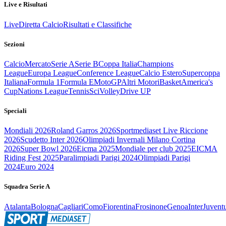
Live e Risultati
Live
Diretta Calcio
Risultati e Classifiche
Sezioni
Calcio
Mercato
Serie A
Serie B
Coppa Italia
Champions
League
Europa League
Conference League
Calcio Estero
Supercoppa
Italiana
Formula 1
Formula E
MotoGP
Altri Motori
Basket
America's
Cup
Nations League
Tennis
Sci
Volley
Drive UP
Speciali
Mondiali 2026
Roland Garros 2026
Sportmediaset Live Riccione
2026
Scudetto Inter 2026
Olimpiadi Invernali Milano Cortina
2026
Super Bowl 2026
Eicma 2025
Mondiale per club 2025
EICMA
Riding Fest 2025
Paralimpiadi Parigi 2024
Olimpiadi Parigi
2024
Euro 2024
Squadra Serie A
Atalanta
Bologna
Cagliari
Como
Fiorentina
Frosinone
Genoa
Inter
Juvent