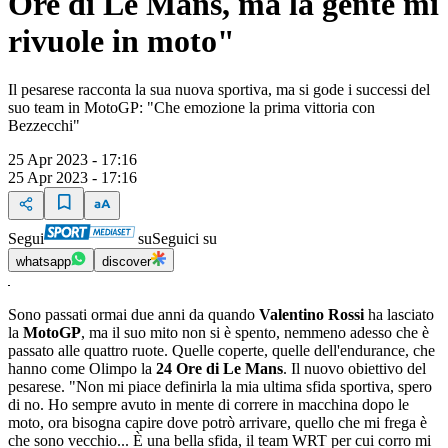
Ore di Le Mans, ma la gente mi
rivuole in moto"
Il pesarese racconta la sua nuova sportiva, ma si gode i successi del
suo team in MotoGP: "Che emozione la prima vittoria con
Bezzecchi"
25 Apr 2023 - 17:16
25 Apr 2023 - 17:16
Segui
su
Seguici su
whatsapp
discover
Sono passati ormai due anni da quando
Valentino Rossi
ha lasciato
la
MotoGP
, ma il suo mito non si è spento, nemmeno adesso che è
passato alle quattro ruote. Quelle coperte, quelle dell'endurance, che
hanno come Olimpo la
24 Ore di Le Mans
. Il nuovo obiettivo del
pesarese. "Non mi piace definirla la mia ultima sfida sportiva, spero
di no. Ho sempre avuto in mente di correre in macchina dopo le
moto, ora bisogna capire dove potrò arrivare, quello che mi frega è
che sono vecchio... È una bella sfida, il team WRT per cui corro mi