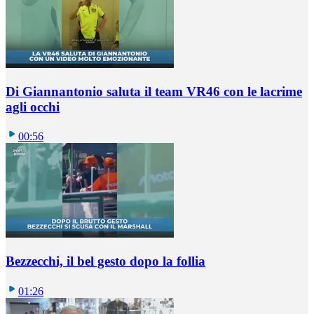
Di Giannantonio saluta il team VR46 con le lacrime
agli occhi
00:56
Bezzecchi, il bel gesto dopo la follia
01:26