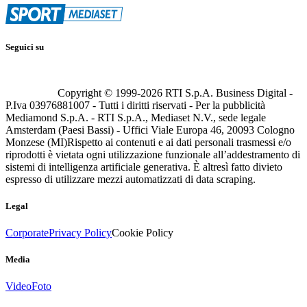
Seguici su
Copyright © 1999-
2026
RTI S.p.A. Business Digital -
P.Iva 03976881007 - Tutti i diritti riservati - Per la pubblicità
Mediamond S.p.A. - RTI S.p.A., Mediaset N.V., sede legale
Amsterdam (Paesi Bassi) - Uffici Viale Europa 46, 20093 Cologno
Monzese (MI)
Rispetto ai contenuti e ai dati personali trasmessi e/o
riprodotti è vietata ogni utilizzazione funzionale all’addestramento di
sistemi di intelligenza artificiale generativa. È altresì fatto divieto
espresso di utilizzare mezzi automatizzati di data scraping.
Legal
Corporate
Privacy Policy
Cookie Policy
Media
Video
Foto