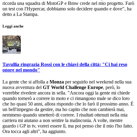
ricorda una squadra di MotoGP e Bmw crede nel mio progetto. Farò
un test con l'Hypercar, dobbiamo solo decidere quando e dove", ha
detto a La Stampa.
Leggi anche
Tavullia ringrazia Rossi con le chiavi della città: "Ci hai reso
onore nel mondo"
La gente che si affolla a
Monza
per seguirlo nel weekend nella sua
nuova avventura del
GT World Challenge Europe
, però, lo
vorrebbe rivedere ancora in sella. "Ancora oggi la gente mi chiede
quando tornerò a correre in moto e ci rimangono male se dico loro
che ho quasi 50 anni, allora rispondo che lo farò il prossimo anno. È
un bell'impegno da gestire, ma ho capito che non cambierà mai,
nemmeno quando smetterò di correre. I risultati ottenuti nella mia
carriera mi aiutano a non sentire la malinconia. A volte, mentre
guardo i GP in tv, vorrei essere lì, ma poi penso che il mio l'ho fatto.
Ora tocca agli altri", ha aggiunto.