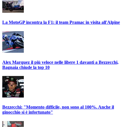
La MotoGP incontra la F1: il team Pramac in visita all'Alpine
Alex Marquez il più veloce nelle libere 1 davanti a Bezzecchi,
Bagnaia chiude la top 10
Bezzecchi: "Momento difficile, non sono al 100%. Anche il
ginocchio si è infortunato"