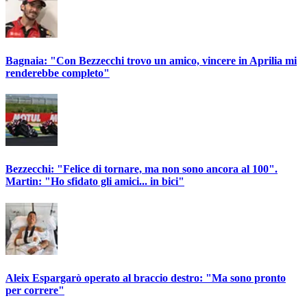
Bagnaia: "Con Bezzecchi trovo un amico, vincere in Aprilia mi
renderebbe completo"
Bezzecchi: "Felice di tornare, ma non sono ancora al 100".
Martin: "Ho sfidato gli amici... in bici"
Aleix Espargarò operato al braccio destro: "Ma sono pronto
per correre"