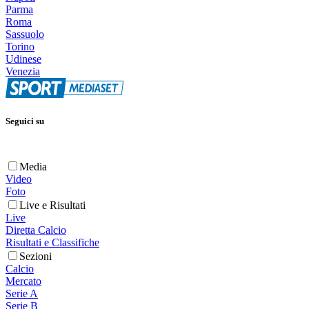
Parma
Roma
Sassuolo
Torino
Udinese
Venezia
Seguici su
Media
Video
Foto
Live e Risultati
Live
Diretta Calcio
Risultati e Classifiche
Sezioni
Calcio
Mercato
Serie A
Serie B