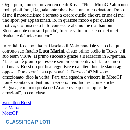
Oggi, però, non c'è un vero erede di Rossi: "Nella MotoGP abbiamo
molti piloti forti, Bagnaia potrebbe diventare un trascinatore. Dopo
di me il motociclismo è tornato a essere quello che era prima di me:
uno sport per appassionati. Io, in qualche modo e per qualche
motivo, ero riuscito a farlo conoscere alle nonne e ai bambini.
Sinceramente non so il perché, forse è stato un insieme dei miei
risultati e del mio carattere".
In realtà Rossi non ha mai lasciato il Motomondiale visto che qui
corrono suo fratello
Luca Marini
, al suo primo podio in Texas, e il
suo team
VR46
, al primo successo grazie a Bezzecchi in Argentina.
"Luca ora è pronto per essere sempre competitivo. Il fatto di non
chiamarsi Rossi un po' lo alleggerisce e caratterialmente siamo agli
opposti. Può avere la sua personalità. Bezzecchi? Mi sono
emozionato, dico la verità. Fare una squadra e vincere in MotoGP
non è scontato, in tanti non riescono mai. Inoltre, come anche
Bagnaia, è un mio pilota nell'Academy e quello triplica le
emozioni", ha concluso.
Valentino Rossi
Le Mans
MotoGP