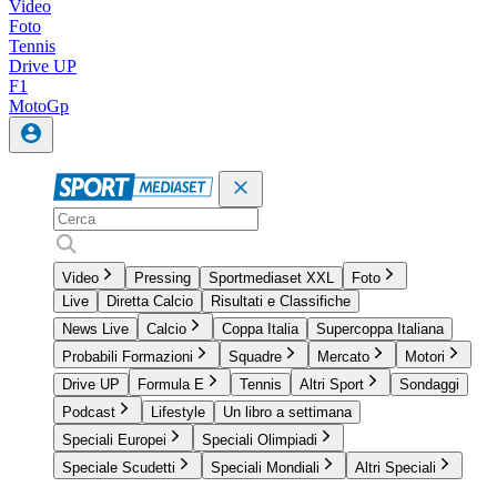
Video
Foto
Tennis
Drive UP
F1
MotoGp
Video
Pressing
Sportmediaset XXL
Foto
Live
Diretta Calcio
Risultati e Classifiche
News Live
Calcio
Coppa Italia
Supercoppa Italiana
Probabili Formazioni
Squadre
Mercato
Motori
Drive UP
Formula E
Tennis
Altri Sport
Sondaggi
Podcast
Lifestyle
Un libro a settimana
Speciali Europei
Speciali Olimpiadi
Speciale Scudetti
Speciali Mondiali
Altri Speciali