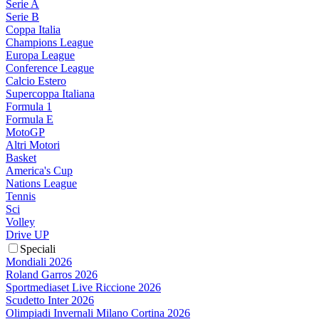
Serie A
Serie B
Coppa Italia
Champions League
Europa League
Conference League
Calcio Estero
Supercoppa Italiana
Formula 1
Formula E
MotoGP
Altri Motori
Basket
America's Cup
Nations League
Tennis
Sci
Volley
Drive UP
Speciali
Mondiali 2026
Roland Garros 2026
Sportmediaset Live Riccione 2026
Scudetto Inter 2026
Olimpiadi Invernali Milano Cortina 2026