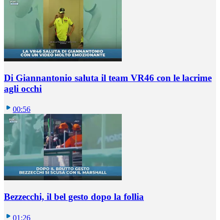
Di Giannantonio saluta il team VR46 con le lacrime
agli occhi
00:56
Bezzecchi, il bel gesto dopo la follia
01:26