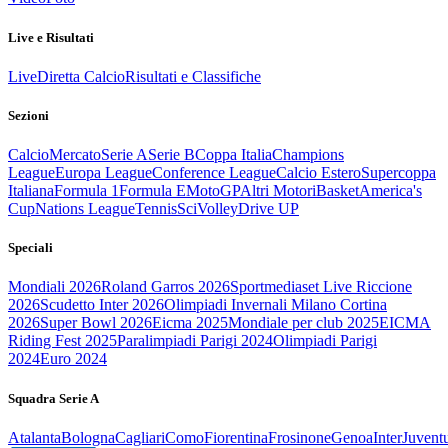
Live e Risultati
Live
Diretta Calcio
Risultati e Classifiche
Sezioni
Calcio
Mercato
Serie A
Serie B
Coppa Italia
Champions
League
Europa League
Conference League
Calcio Estero
Supercoppa
Italiana
Formula 1
Formula E
MotoGP
Altri Motori
Basket
America's
Cup
Nations League
Tennis
Sci
Volley
Drive UP
Speciali
Mondiali 2026
Roland Garros 2026
Sportmediaset Live Riccione
2026
Scudetto Inter 2026
Olimpiadi Invernali Milano Cortina
2026
Super Bowl 2026
Eicma 2025
Mondiale per club 2025
EICMA
Riding Fest 2025
Paralimpiadi Parigi 2024
Olimpiadi Parigi
2024
Euro 2024
Squadra Serie A
Atalanta
Bologna
Cagliari
Como
Fiorentina
Frosinone
Genoa
Inter
Juvent