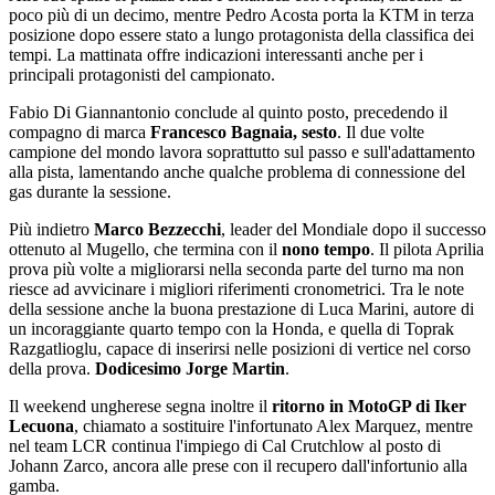
poco più di un decimo, mentre Pedro Acosta porta la KTM in terza
posizione dopo essere stato a lungo protagonista della classifica dei
tempi. La mattinata offre indicazioni interessanti anche per i
principali protagonisti del campionato.
Fabio Di Giannantonio conclude al quinto posto, precedendo il
compagno di marca
Francesco Bagnaia, sesto
. Il due volte
campione del mondo lavora soprattutto sul passo e sull'adattamento
alla pista, lamentando anche qualche problema di connessione del
gas durante la sessione.
Più indietro
Marco Bezzecchi
, leader del Mondiale dopo il successo
ottenuto al Mugello, che termina con il
nono tempo
. Il pilota Aprilia
prova più volte a migliorarsi nella seconda parte del turno ma non
riesce ad avvicinare i migliori riferimenti cronometrici. Tra le note
della sessione anche la buona prestazione di Luca Marini, autore di
un incoraggiante quarto tempo con la Honda, e quella di Toprak
Razgatlioglu, capace di inserirsi nelle posizioni di vertice nel corso
della prova.
Dodicesimo Jorge Martin
.
Il weekend ungherese segna inoltre il
ritorno in MotoGP di Iker
Lecuona
, chiamato a sostituire l'infortunato Alex Marquez, mentre
nel team LCR continua l'impiego di Cal Crutchlow al posto di
Johann Zarco, ancora alle prese con il recupero dall'infortunio alla
gamba.