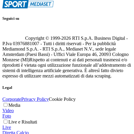
Seguici su
Copyright © 1999-
2026
RTI S.p.A. Business Digital -
P.Iva 03976881007 - Tutti i diritti riservati - Per la pubblicità
Mediamond S.p.A. - RTI S.p.A., Mediaset N.V., sede legale
Amsterdam (Paesi Bassi) - Uffici Viale Europa 46, 20093 Cologno
Monzese (MI)
Rispetto ai contenuti e ai dati personali trasmessi e/o
riprodotti è vietata ogni utilizzazione funzionale all’addestramento di
sistemi di intelligenza artificiale generativa. È altresì fatto divieto
espresso di utilizzare mezzi automatizzati di data scraping.
Legal
Corporate
Privacy Policy
Cookie Policy
Media
Video
Foto
Live e Risultati
Live
Diretta Calcio