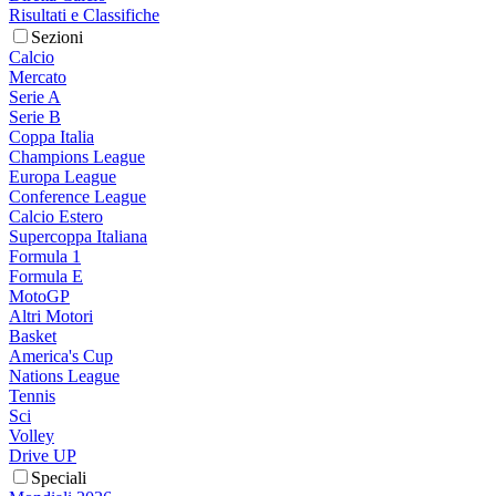
Risultati e Classifiche
Sezioni
Calcio
Mercato
Serie A
Serie B
Coppa Italia
Champions League
Europa League
Conference League
Calcio Estero
Supercoppa Italiana
Formula 1
Formula E
MotoGP
Altri Motori
Basket
America's Cup
Nations League
Tennis
Sci
Volley
Drive UP
Speciali