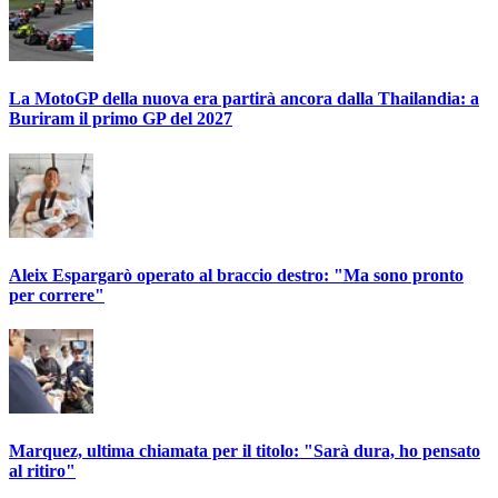
La MotoGP della nuova era partirà ancora dalla Thailandia: a
Buriram il primo GP del 2027
Aleix Espargarò operato al braccio destro: "Ma sono pronto
per correre"
Marquez, ultima chiamata per il titolo: "Sarà dura, ho pensato
al ritiro"