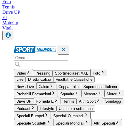
Foto
Tennis
Drive UP
F1
MotoGp
Virali
Video
Pressing
Sportmediaset XXL
Foto
Live
Diretta Calcio
Risultati e Classifiche
News Live
Calcio
Coppa Italia
Supercoppa Italiana
Probabili Formazioni
Squadre
Mercato
Motori
Drive UP
Formula E
Tennis
Altri Sport
Sondaggi
Podcast
Lifestyle
Un libro a settimana
Speciali Europei
Speciali Olimpiadi
Speciale Scudetti
Speciali Mondiali
Altri Speciali