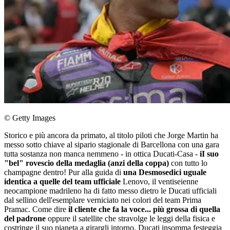
© Getty Images
Storico e più ancora da primato, al titolo piloti che Jorge Martin ha
messo sotto chiave al sipario stagionale di Barcellona con una gara
tutta sostanza non manca nemmeno - in ottica Ducati-Casa -
iI suo
"bel" rovescio della medaglia (anzi della coppa)
con tutto lo
champagne dentro! Pur alla guida di
una Desmosedici uguale
identica a quelle del team ufficiale
Lenovo, il ventiseienne
neocampione madrileno ha di fatto messo dietro le Ducati ufficiali
dal sellino dell'esemplare verniciato nei colori del team Prima
Pramac. Come dire
il cliente che fa la voce... più grossa di quella
del padrone
oppure il satellite che stravolge le leggi della fisica e
costringe il suo pianeta a girargli intorno. Ducati insomma festeggia