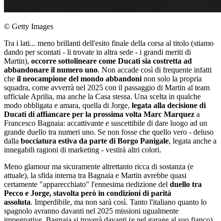
© Getty Images
Tra i lati... meno brillanti dell'esito finale della corsa al titolo (stiamo
dando per scontati - li trovate in altra sede - i grandi meriti di
Martin),
occorre sottolineare come Ducati sia costretta ad
abbandonare il numero uno
. Non accade così di frequente infatti
che
il neocampione del mondo abbandoni
non solo la propria
squadra, come avverrà nel 2025 con il passaggio di Martin al team
ufficiale Aprilia, ma anche la Casa stessa. Una scelta in qualche
modo obbligata e amara, quella di Jorge,
legata alla decisione di
Ducati di affiancare per la prossima volta Marc Marquez
a
Francesco Bagnaia: accattivante e suscettibile di dare luogo ad un
grande duello tra numeri uno. Se non fosse che quello vero - deluso
dalla
bocciatura estiva da parte di Borgo Panigale
, legata anche a
innegabili ragioni di marketing - vestirà altri colori.
Meno glamour ma sicuramente altrettanto ricca di sostanza (e
attuale), la sfida interna tra Bagnaia e Martin avrebbe quasi
certamente "apparecchiato" l'ennesima riedizione del
duello tra
Pecco e Jorge, stavolta però in condizioni di parità
assoluta
. Imperdibile, ma non sarà così. Tanto l'italiano quanto lo
spagnolo avranno davanti nel 2025 missioni ugualmente
impegnative. Bagnaia si troverà davanti (e nel garage al suo fianco)