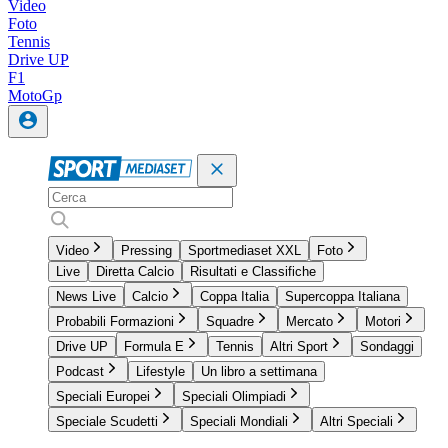
Video
Foto
Tennis
Drive UP
F1
MotoGp
Video
Pressing
Sportmediaset XXL
Foto
Live
Diretta Calcio
Risultati e Classifiche
News Live
Calcio
Coppa Italia
Supercoppa Italiana
Probabili Formazioni
Squadre
Mercato
Motori
Drive UP
Formula E
Tennis
Altri Sport
Sondaggi
Podcast
Lifestyle
Un libro a settimana
Speciali Europei
Speciali Olimpiadi
Speciale Scudetti
Speciali Mondiali
Altri Speciali