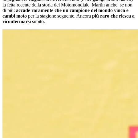
la fetta recente della storia del Motomondiale. Martin anche, se non
di più:
accade raramente che un campione del mondo vinca e
cambi moto
per la stagione seguente. Ancora
più raro che riesca a
riconfermarsi
subito.