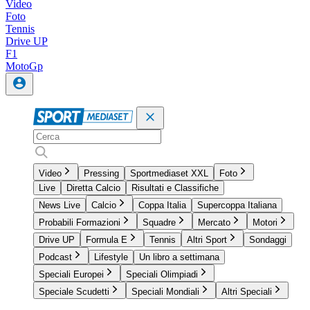
Video
Foto
Tennis
Drive UP
F1
MotoGp
Video
Pressing
Sportmediaset XXL
Foto
Live
Diretta Calcio
Risultati e Classifiche
News Live
Calcio
Coppa Italia
Supercoppa Italiana
Probabili Formazioni
Squadre
Mercato
Motori
Drive UP
Formula E
Tennis
Altri Sport
Sondaggi
Podcast
Lifestyle
Un libro a settimana
Speciali Europei
Speciali Olimpiadi
Speciale Scudetti
Speciali Mondiali
Altri Speciali