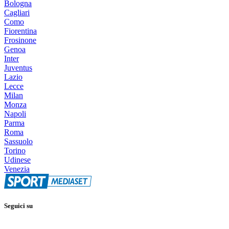
Bologna
Cagliari
Como
Fiorentina
Frosinone
Genoa
Inter
Juventus
Lazio
Lecce
Milan
Monza
Napoli
Parma
Roma
Sassuolo
Torino
Udinese
Venezia
Seguici su