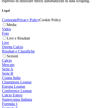
espresso di utilizzare mezzi automatizzati di data scraping.
Legal
Corporate
Privacy Policy
Cookie Policy
Media
Video
Foto
Live e Risultati
Live
Diretta Calcio
Risultati e Classifiche
Sezioni
Calcio
Mercato
Serie A
Serie B
Coppa Italia
Champions League
Europa League
Conference League
Calcio Estero
Supercoppa Italiana
Formula 1