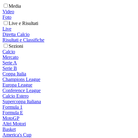
Media
Video
Foto
Live e Risultati
Live
Diretta Calcio
Risultati e Classifiche
Sezioni
Calcio
Mercato
Serie A
Serie B
Coppa Italia
Champions League
Europa League
Conference League
Calcio Estero
Supercoppa Italiana
Formula 1
Formula E
MotoGP
Altri Motori
Basket
America's Cup