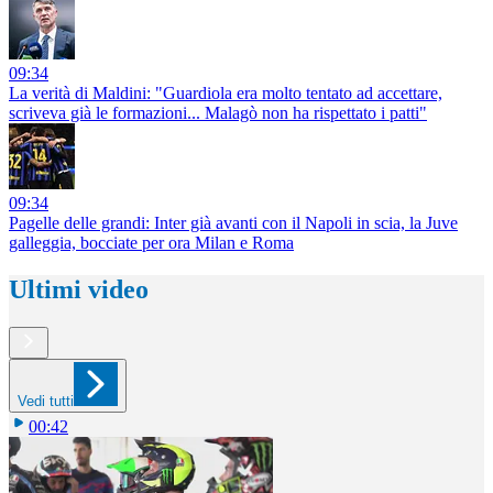
09:34
La verità di Maldini: "Guardiola era molto tentato ad accettare,
scriveva già le formazioni... Malagò non ha rispettato i patti"
09:34
Pagelle delle grandi: Inter già avanti con il Napoli in scia, la Juve
galleggia, bocciate per ora Milan e Roma
Ultimi video
Vedi tutti
00:42