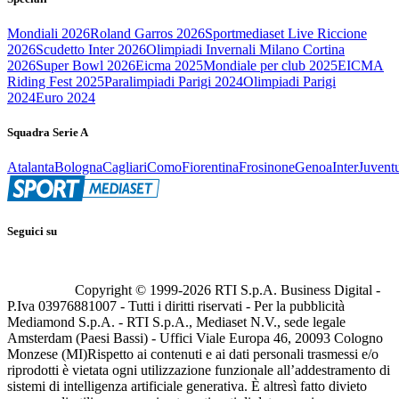
Mondiali 2026
Roland Garros 2026
Sportmediaset Live Riccione
2026
Scudetto Inter 2026
Olimpiadi Invernali Milano Cortina
2026
Super Bowl 2026
Eicma 2025
Mondiale per club 2025
EICMA
Riding Fest 2025
Paralimpiadi Parigi 2024
Olimpiadi Parigi
2024
Euro 2024
Squadra Serie A
Atalanta
Bologna
Cagliari
Como
Fiorentina
Frosinone
Genoa
Inter
Juvent
Seguici su
Copyright © 1999-
2026
RTI S.p.A. Business Digital -
P.Iva 03976881007 - Tutti i diritti riservati - Per la pubblicità
Mediamond S.p.A. - RTI S.p.A., Mediaset N.V., sede legale
Amsterdam (Paesi Bassi) - Uffici Viale Europa 46, 20093 Cologno
Monzese (MI)
Rispetto ai contenuti e ai dati personali trasmessi e/o
riprodotti è vietata ogni utilizzazione funzionale all’addestramento di
sistemi di intelligenza artificiale generativa. È altresì fatto divieto