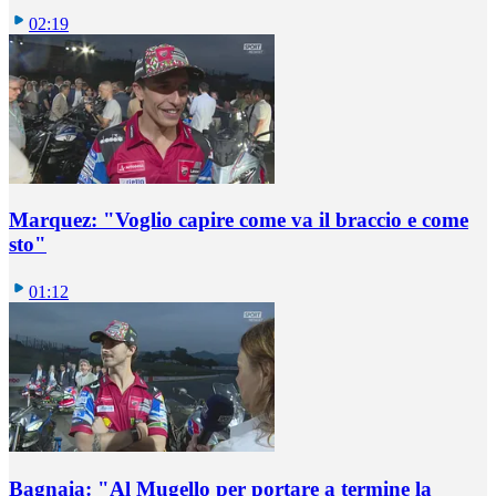
02:19
Marquez: "Voglio capire come va il braccio e come
sto"
01:12
Bagnaia: "Al Mugello per portare a termine la