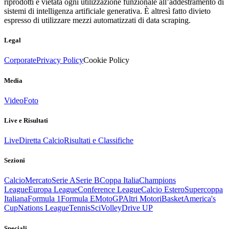
riprodotti è vietata ogni utilizzazione funzionale all’addestramento di
sistemi di intelligenza artificiale generativa. È altresì fatto divieto
espresso di utilizzare mezzi automatizzati di data scraping.
Legal
Corporate
Privacy Policy
Cookie Policy
Media
Video
Foto
Live e Risultati
Live
Diretta Calcio
Risultati e Classifiche
Sezioni
Calcio
Mercato
Serie A
Serie B
Coppa Italia
Champions
League
Europa League
Conference League
Calcio Estero
Supercoppa
Italiana
Formula 1
Formula E
MotoGP
Altri Motori
Basket
America's
Cup
Nations League
Tennis
Sci
Volley
Drive UP
Speciali