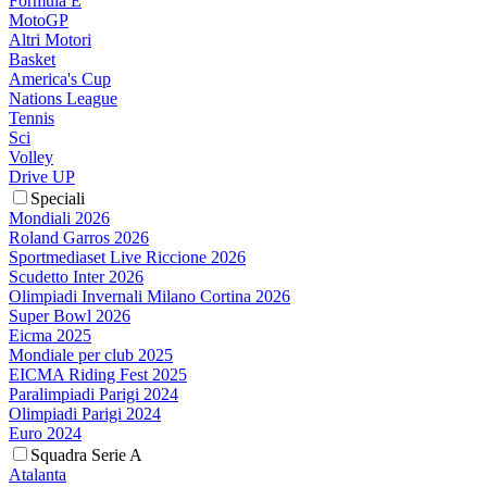
Formula E
MotoGP
Altri Motori
Basket
America's Cup
Nations League
Tennis
Sci
Volley
Drive UP
Speciali
Mondiali 2026
Roland Garros 2026
Sportmediaset Live Riccione 2026
Scudetto Inter 2026
Olimpiadi Invernali Milano Cortina 2026
Super Bowl 2026
Eicma 2025
Mondiale per club 2025
EICMA Riding Fest 2025
Paralimpiadi Parigi 2024
Olimpiadi Parigi 2024
Euro 2024
Squadra Serie A
Atalanta