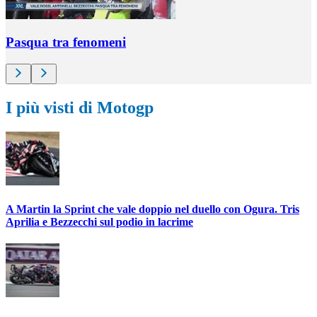
Pasqua tra fenomeni
I più visti di Motogp
A Martin la Sprint che vale doppio nel duello con Ogura. Tris
Aprilia e Bezzecchi sul podio in lacrime