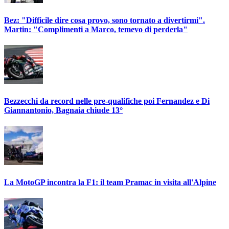
Bez: "Difficile dire cosa provo, sono tornato a divertirmi".
Martin: "Complimenti a Marco, temevo di perderla"
Bezzecchi da record nelle pre-qualifiche poi Fernandez e Di
Giannantonio, Bagnaia chiude 13°
La MotoGP incontra la F1: il team Pramac in visita all'Alpine