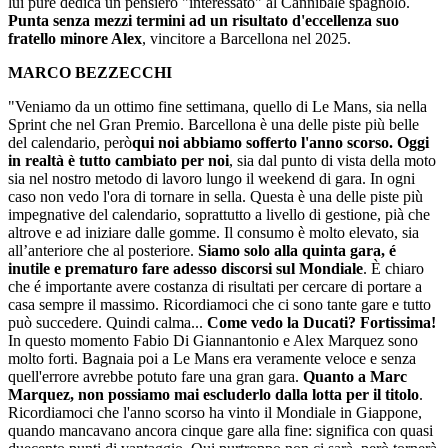
lui pure dedica un pensiero "interessato" al Cannibale spagnolo.
Punta senza mezzi termini ad un risultato d'eccellenza suo
fratello minore Alex
, vincitore a Barcellona nel 2025.
MARCO BEZZECCHI
"Veniamo da un ottimo fine settimana, quello di Le Mans, sia nella
Sprint che nel Gran Premio. Barcellona è una delle piste più belle
del calendario, però
qui noi abbiamo sofferto l'anno scorso. Oggi
in realtà è tutto cambiato per noi
, sia dal punto di vista della moto
sia nel nostro metodo di lavoro lungo il weekend di gara. In ogni
caso non vedo l'ora di tornare in sella. Questa è una delle piste più
impegnative del calendario, soprattutto a livello di gestione, pià che
altrove e ad iniziare dalle gomme. Il consumo è molto elevato, sia
all’anteriore che al posteriore.
Siamo solo alla quinta gara, é
inutile e prematuro fare adesso discorsi sul Mondiale
. È chiaro
che é importante avere costanza di risultati per cercare di portare a
casa sempre il massimo. Ricordiamoci che ci sono tante gare e tutto
può succedere. Quindi calma...
Come vedo la Ducati? Fortissima!
In questo momento Fabio Di Giannantonio e Alex Marquez sono
molto forti. Bagnaia poi a Le Mans era veramente veloce e senza
quell'errore avrebbe potuto fare una gran gara.
Quanto a Marc
Marquez, non possiamo mai escluderlo dalla lotta per il titolo
.
Ricordiamoci che l'anno scorso ha vinto il Mondiale in Giappone,
quando mancavano ancora cinque gare alla fine: significa con quasi