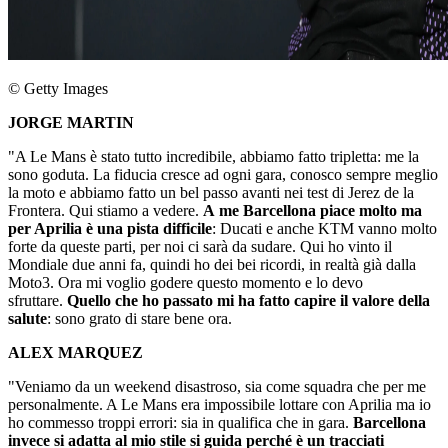
© Getty Images
JORGE MARTIN
"A Le Mans è stato tutto incredibile, abbiamo fatto tripletta: me la
sono goduta. La fiducia cresce ad ogni gara, conosco sempre meglio
la moto e abbiamo fatto un bel passo avanti nei test di Jerez de la
Frontera. Qui stiamo a vedere.
A me Barcellona piace molto ma
per Aprilia è una pista difficile
: Ducati e anche KTM vanno molto
forte da queste parti, per noi ci sarà da sudare. Qui ho vinto il
Mondiale due anni fa, quindi ho dei bei ricordi, in realtà già dalla
Moto3. Ora mi voglio godere questo momento e lo devo
sfruttare.
Quello che ho passato mi ha fatto capire il valore della
salute
: sono grato di stare bene ora.
ALEX MARQUEZ
"Veniamo da un weekend disastroso, sia come squadra che per me
personalmente. A Le Mans era impossibile lottare con Aprilia ma io
ho commesso troppi errori: sia in qualifica che in gara.
Barcellona
invece si adatta al mio stile si guida perché è un tracciati