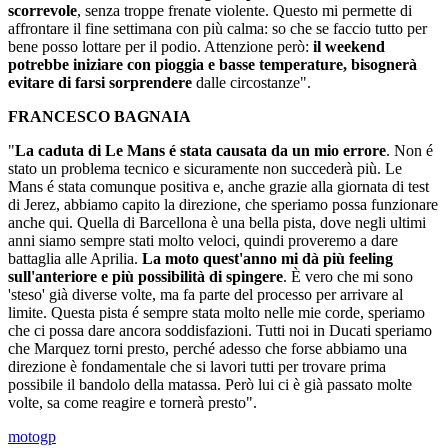
scorrevole
,
senza troppe frenate violente. Questo mi permette di
affrontare il fine settimana con più calma: so che se faccio tutto per
bene posso lottare per il podio. Attenzione però:
il weekend
potrebbe iniziare con pioggia e basse temperature, bisognerà
evitare di farsi sorprendere
dalle circostanze".
FRANCESCO BAGNAIA
"
La caduta di Le Mans é stata causata da un mio errore
. Non é
stato un problema tecnico e sicuramente non succederà più. Le
Mans é stata comunque positiva e, anche grazie alla giornata di test
di Jerez, abbiamo capito la direzione, che speriamo possa funzionare
anche qui. Quella di Barcellona è una bella pista, dove negli ultimi
anni siamo sempre stati molto veloci, quindi proveremo a dare
battaglia alle Aprilia.
La moto quest'anno mi dà più feeling
sull'anteriore e più possibilità di spingere
. È vero che mi sono
'steso' già diverse volte, ma fa parte del processo per arrivare al
limite. Questa pista é sempre stata molto nelle mie corde, speriamo
che ci possa dare ancora soddisfazioni. Tutti noi in Ducati speriamo
che Marquez torni presto, perché adesso che forse abbiamo una
direzione è fondamentale che si lavori tutti per trovare prima
possibile il bandolo della matassa. Però lui ci è già passato molte
volte, sa come reagire e tornerà presto".
motogp