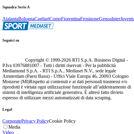
Squadra Serie A
Atalanta
Bologna
Cagliari
Como
Fiorentina
Frosinone
Genoa
Inter
Juvent
Seguici su
Copyright © 1999-
2026
RTI S.p.A. Business Digital -
P.Iva 03976881007 - Tutti i diritti riservati - Per la pubblicità
Mediamond S.p.A. - RTI S.p.A., Mediaset N.V., sede legale
Amsterdam (Paesi Bassi) - Uffici Viale Europa 46, 20093 Cologno
Monzese (MI)
Rispetto ai contenuti e ai dati personali trasmessi e/o
riprodotti è vietata ogni utilizzazione funzionale all’addestramento di
sistemi di intelligenza artificiale generativa. È altresì fatto divieto
espresso di utilizzare mezzi automatizzati di data scraping.
Legal
Corporate
Privacy Policy
Cookie Policy
Media
Video