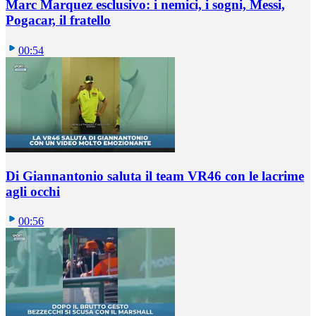
Marc Marquez esclusivo: i nemici, i sogni, Messi,
Pogacar, il fratello
00:54
Di Giannantonio saluta il team VR46 con le lacrime
agli occhi
00:56