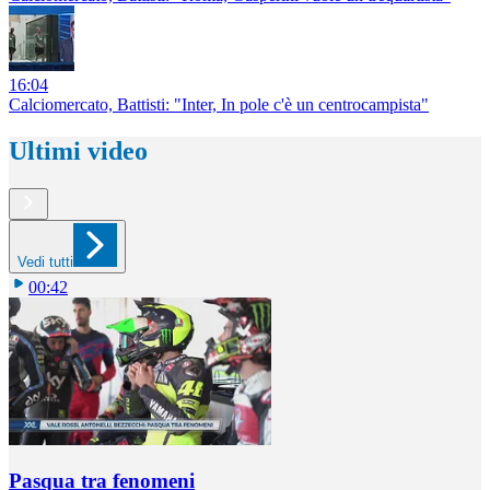
16:04
Calciomercato, Battisti: "Inter, In pole c'è un centrocampista"
Ultimi video
Vedi tutti
00:42
Pasqua tra fenomeni