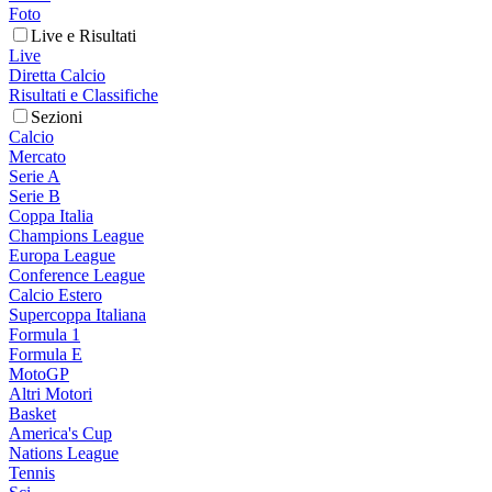
Foto
Live e Risultati
Live
Diretta Calcio
Risultati e Classifiche
Sezioni
Calcio
Mercato
Serie A
Serie B
Coppa Italia
Champions League
Europa League
Conference League
Calcio Estero
Supercoppa Italiana
Formula 1
Formula E
MotoGP
Altri Motori
Basket
America's Cup
Nations League
Tennis