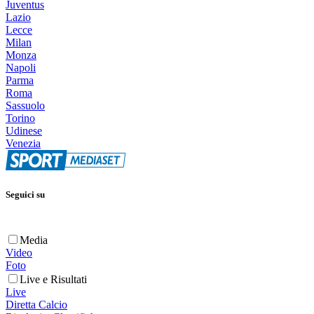
Juventus
Lazio
Lecce
Milan
Monza
Napoli
Parma
Roma
Sassuolo
Torino
Udinese
Venezia
Seguici su
Media
Video
Foto
Live e Risultati
Live
Diretta Calcio