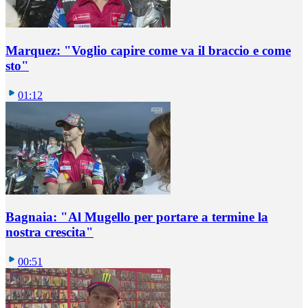
Marquez: "Voglio capire come va il braccio e come
sto"
01:12
Bagnaia: "Al Mugello per portare a termine la
nostra crescita"
00:51