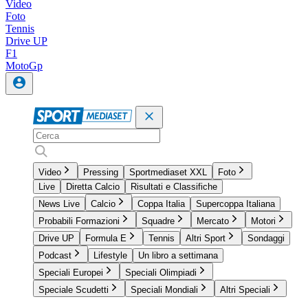
Video
Foto
Tennis
Drive UP
F1
MotoGp
Video
Pressing
Sportmediaset XXL
Foto
Live
Diretta Calcio
Risultati e Classifiche
News Live
Calcio
Coppa Italia
Supercoppa Italiana
Probabili Formazioni
Squadre
Mercato
Motori
Drive UP
Formula E
Tennis
Altri Sport
Sondaggi
Podcast
Lifestyle
Un libro a settimana
Speciali Europei
Speciali Olimpiadi
Speciale Scudetti
Speciali Mondiali
Altri Speciali