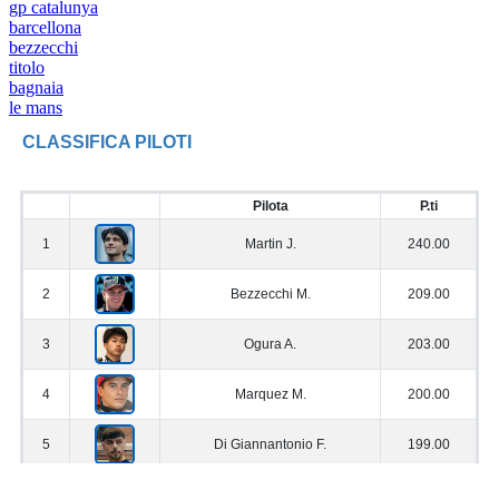
gp catalunya
barcellona
bezzecchi
titolo
bagnaia
le mans