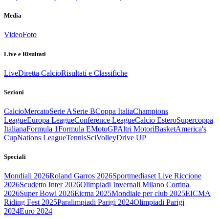
Media
Video
Foto
Live e Risultati
Live
Diretta Calcio
Risultati e Classifiche
Sezioni
Calcio
Mercato
Serie A
Serie B
Coppa Italia
Champions
League
Europa League
Conference League
Calcio Estero
Supercoppa
Italiana
Formula 1
Formula E
MotoGP
Altri Motori
Basket
America's
Cup
Nations League
Tennis
Sci
Volley
Drive UP
Speciali
Mondiali 2026
Roland Garros 2026
Sportmediaset Live Riccione
2026
Scudetto Inter 2026
Olimpiadi Invernali Milano Cortina
2026
Super Bowl 2026
Eicma 2025
Mondiale per club 2025
EICMA
Riding Fest 2025
Paralimpiadi Parigi 2024
Olimpiadi Parigi
2024
Euro 2024