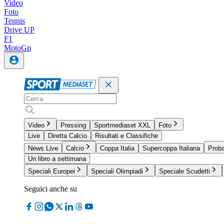
Video
Foto
Tennis
Drive UP
F1
MotoGp
Video
Pressing
Sportmediaset XXL
Foto
Live
Diretta Calcio
Risultati e Classifiche
News Live
Calcio
Coppa Italia
Supercoppa Italiana
Proba
Un libro a settimana
Speciali Europei
Speciali Olimpiadi
Speciale Scudetti
Seguici anche su