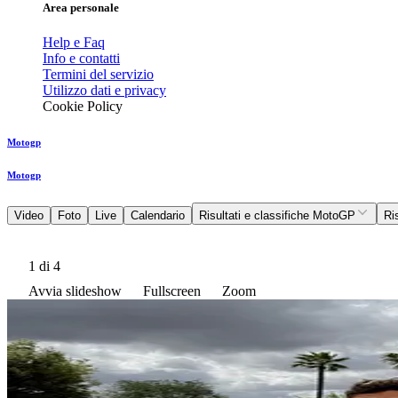
Area personale
Help e Faq
Info e contatti
Termini del servizio
Utilizzo dati e privacy
Cookie Policy
Motogp
Motogp
Video
Foto
Live
Calendario
Risultati e classifiche MotoGP
Ri
1
di 4
Avvia slideshow
Fullscreen
Zoom