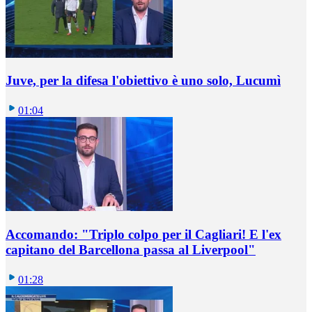
Juve, per la difesa l'obiettivo è uno solo, Lucumì
01:04
Accomando: "Triplo colpo per il Cagliari! E l'ex
capitano del Barcellona passa al Liverpool"
01:28