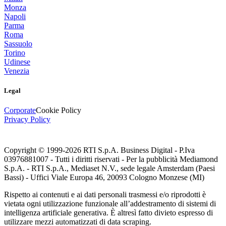
Monza
Napoli
Parma
Roma
Sassuolo
Torino
Udinese
Venezia
Legal
Corporate
Cookie Policy
Privacy Policy
Copyright © 1999-
2026
RTI S.p.A. Business Digital - P.Iva
03976881007 - Tutti i diritti riservati - Per la pubblicità Mediamond
S.p.A. - RTI S.p.A., Mediaset N.V., sede legale Amsterdam (Paesi
Bassi) - Uffici Viale Europa 46, 20093 Cologno Monzese (MI)
Rispetto ai contenuti e ai dati personali trasmessi e/o riprodotti è
vietata ogni utilizzazione funzionale all’addestramento di sistemi di
intelligenza artificiale generativa. È altresì fatto divieto espresso di
utilizzare mezzi automatizzati di data scraping.