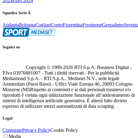
2024
Euro 2024
Squadra Serie A
Atalanta
Bologna
Cagliari
Como
Fiorentina
Frosinone
Genoa
Inter
Juvent
Seguici su
Copyright © 1999-
2026
RTI S.p.A. Business Digital -
P.Iva 03976881007 - Tutti i diritti riservati - Per la pubblicità
Mediamond S.p.A. - RTI S.p.A., Mediaset N.V., sede legale
Amsterdam (Paesi Bassi) - Uffici Viale Europa 46, 20093 Cologno
Monzese (MI)
Rispetto ai contenuti e ai dati personali trasmessi e/o
riprodotti è vietata ogni utilizzazione funzionale all’addestramento di
sistemi di intelligenza artificiale generativa. È altresì fatto divieto
espresso di utilizzare mezzi automatizzati di data scraping.
Legal
Corporate
Privacy Policy
Cookie Policy
Media