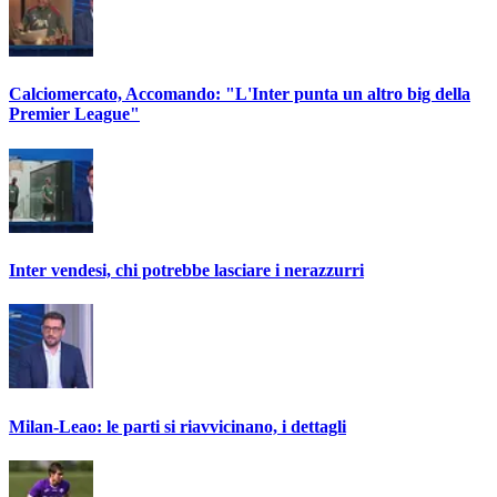
Calciomercato, Accomando: "L'Inter punta un altro big della
Premier League"
Inter vendesi, chi potrebbe lasciare i nerazzurri
Milan-Leao: le parti si riavvicinano, i dettagli