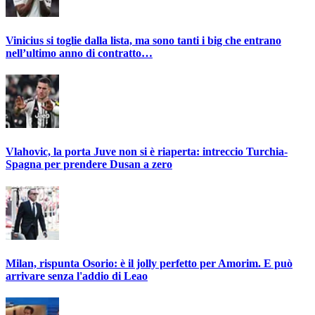
Vinicius si toglie dalla lista, ma sono tanti i big che entrano
nell’ultimo anno di contratto…
Vlahovic, la porta Juve non si è riaperta: intreccio Turchia-
Spagna per prendere Dusan a zero
Milan, rispunta Osorio: è il jolly perfetto per Amorim. E può
arrivare senza l'addio di Leao