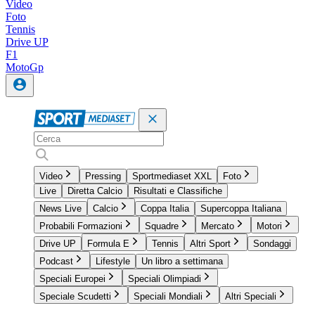
Video
Foto
Tennis
Drive UP
F1
MotoGp
Video
Pressing
Sportmediaset XXL
Foto
Live
Diretta Calcio
Risultati e Classifiche
News Live
Calcio
Coppa Italia
Supercoppa Italiana
Probabili Formazioni
Squadre
Mercato
Motori
Drive UP
Formula E
Tennis
Altri Sport
Sondaggi
Podcast
Lifestyle
Un libro a settimana
Speciali Europei
Speciali Olimpiadi
Speciale Scudetti
Speciali Mondiali
Altri Speciali