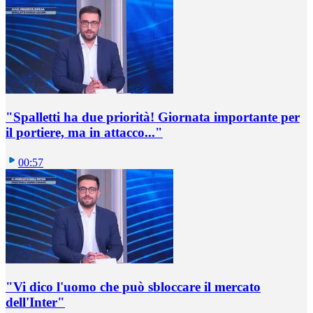
"Spalletti ha due priorità! Giornata importante per
il portiere, ma in attacco..."
00:57
"Vi dico l'uomo che può sbloccare il mercato
dell'Inter"