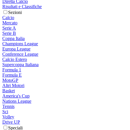
Diretta Calcio
Risultati e Classifiche
Sezioni
Calcio
Mercato
Serie A
Serie B
Coppa Italia
Champions League
Europa League
Conference League
Calcio Estero
Supercoppa Italiana
Formula 1
Formula E
MotoGP
Altri Motori
Basket
America's Cup
Nations League
Tennis
Sci
Volley
Drive UP
Speciali