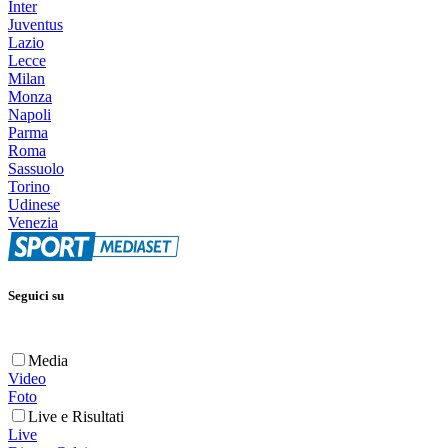
Inter
Juventus
Lazio
Lecce
Milan
Monza
Napoli
Parma
Roma
Sassuolo
Torino
Udinese
Venezia
Seguici su
Media
Video
Foto
Live e Risultati
Live