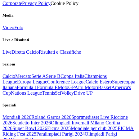
Corporate
Privacy Policy
Cookie Policy
Media
Video
Foto
Live e Risultati
Live
Diretta Calcio
Risultati e Classifiche
Sezioni
Calcio
Mercato
Serie A
Serie B
Coppa Italia
Champions
League
Europa League
Conference League
Calcio Estero
Supercoppa
Italiana
Formula 1
Formula E
MotoGP
Altri Motori
Basket
America's
Cup
Nations League
Tennis
Sci
Volley
Drive UP
Speciali
Mondiali 2026
Roland Garros 2026
Sportmediaset Live Riccione
2026
Scudetto Inter 2026
Olimpiadi Invernali Milano Cortina
2026
Super Bowl 2026
Eicma 2025
Mondiale per club 2025
EICMA
Riding Fest 2025
Paralimpiadi Parigi 2024
Olimpiadi Parigi