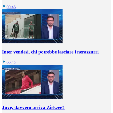
00:46
Inter vendesi, chi potrebbe lasciare i nerazzurri
00:45
Juve, davvero arriva Zirkzee?