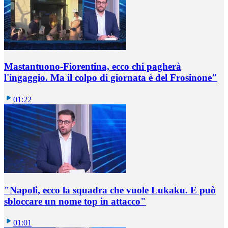
Mastantuono-Fiorentina, ecco chi pagherà
l'ingaggio. Ma il colpo di giornata è del Frosinone"
01:22
"Napoli, ecco la squadra che vuole Lukaku. E può
sbloccare un nome top in attacco"
01:01