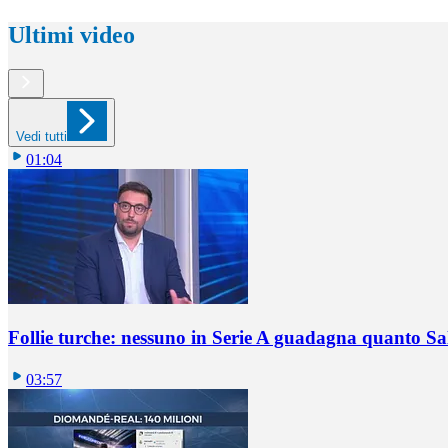
Ultimi video
Vedi tutti
01:04
Follie turche: nessuno in Serie A guadagna quanto S
03:57