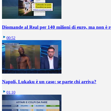
Diomande al Real per 140 milioni di euro, ma non è 
00:52
Napoli, Lukaku è un caso: se parte chi arriva?
01:10