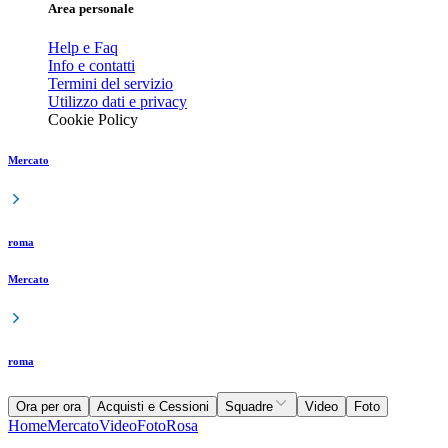
Area personale
Help e Faq
Info e contatti
Termini del servizio
Utilizzo dati e privacy
Cookie Policy
Mercato
roma
Mercato
roma
Ora per ora
Acquisti e Cessioni
Squadre
Video
Foto
Home
Mercato
Video
Foto
Rosa