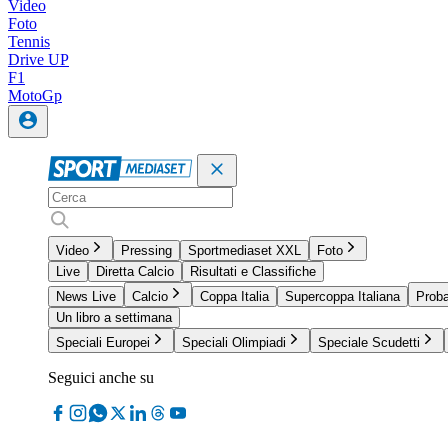
Video
Foto
Tennis
Drive UP
F1
MotoGp
Video
Pressing
Sportmediaset XXL
Foto
Live
Diretta Calcio
Risultati e Classifiche
News Live
Calcio
Coppa Italia
Supercoppa Italiana
Proba
Un libro a settimana
Speciali Europei
Speciali Olimpiadi
Speciale Scudetti
Seguici anche su