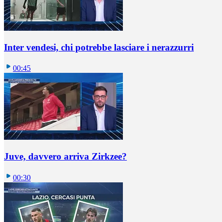
Inter vendesi, chi potrebbe lasciare i nerazzurri
00:45
Juve, davvero arriva Zirkzee?
00:30