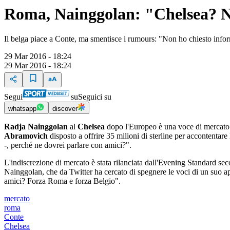
Roma, Nainggolan: "Chelsea? N
Il belga piace a Conte, ma smentisce i rumours: "Non ho chiesto info
29 Mar 2016 - 18:24
29 Mar 2016 - 18:24
Segui
su
Seguici su
whatsapp
discover
Radja Nainggolan
al
Chelsea
dopo l'Europeo è una voce di mercato c
Abramovich
disposto a offrire 35 milioni di sterline per accontentar
-, perché ne dovrei parlare con amici?".
L'indiscrezione di mercato è stata rilanciata dall'Evening Standard sec
Nainggolan, che da Twitter ha cercato di spegnere le voci di un suo a
amici? Forza Roma e forza Belgio".
mercato
roma
Conte
Chelsea