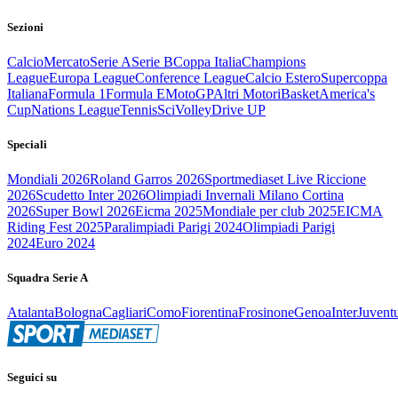
Sezioni
Calcio
Mercato
Serie A
Serie B
Coppa Italia
Champions
League
Europa League
Conference League
Calcio Estero
Supercoppa
Italiana
Formula 1
Formula E
MotoGP
Altri Motori
Basket
America's
Cup
Nations League
Tennis
Sci
Volley
Drive UP
Speciali
Mondiali 2026
Roland Garros 2026
Sportmediaset Live Riccione
2026
Scudetto Inter 2026
Olimpiadi Invernali Milano Cortina
2026
Super Bowl 2026
Eicma 2025
Mondiale per club 2025
EICMA
Riding Fest 2025
Paralimpiadi Parigi 2024
Olimpiadi Parigi
2024
Euro 2024
Squadra Serie A
Atalanta
Bologna
Cagliari
Como
Fiorentina
Frosinone
Genoa
Inter
Juvent
Seguici su