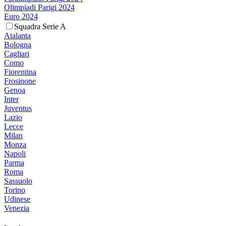
Olimpiadi Parigi 2024
Euro 2024
Squadra Serie A
Atalanta
Bologna
Cagliari
Como
Fiorentina
Frosinone
Genoa
Inter
Juventus
Lazio
Lecce
Milan
Monza
Napoli
Parma
Roma
Sassuolo
Torino
Udinese
Venezia