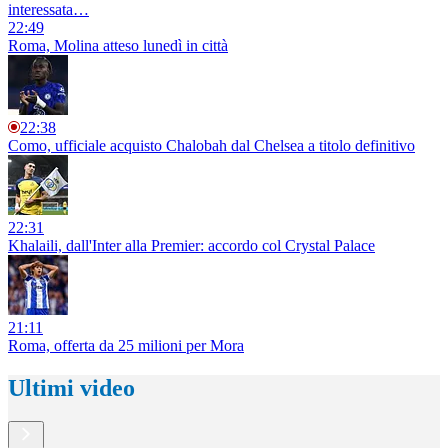
interessata…
22:49
Roma, Molina atteso lunedì in città
22:38
Como, ufficiale acquisto Chalobah dal Chelsea a titolo definitivo
22:31
Khalaili, dall'Inter alla Premier: accordo col Crystal Palace
21:11
Roma, offerta da 25 milioni per Mora
Ultimi video