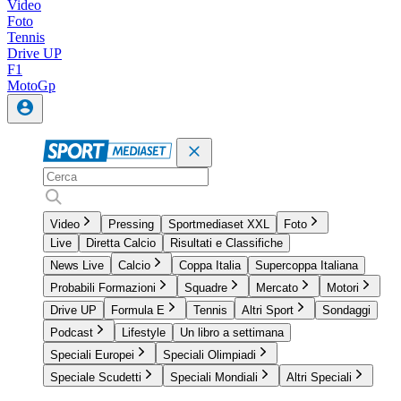
Video
Foto
Tennis
Drive UP
F1
MotoGp
Video
Pressing
Sportmediaset XXL
Foto
Live
Diretta Calcio
Risultati e Classifiche
News Live
Calcio
Coppa Italia
Supercoppa Italiana
Probabili Formazioni
Squadre
Mercato
Motori
Drive UP
Formula E
Tennis
Altri Sport
Sondaggi
Podcast
Lifestyle
Un libro a settimana
Speciali Europei
Speciali Olimpiadi
Speciale Scudetti
Speciali Mondiali
Altri Speciali