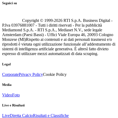
Seguici su
Copyright © 1999-
2026
RTI S.p.A. Business Digital -
P.Iva 03976881007 - Tutti i diritti riservati - Per la pubblicità
Mediamond S.p.A. - RTI S.p.A., Mediaset N.V., sede legale
Amsterdam (Paesi Bassi) - Uffici Viale Europa 46, 20093 Cologno
Monzese (MI)
Rispetto ai contenuti e ai dati personali trasmessi e/o
riprodotti è vietata ogni utilizzazione funzionale all’addestramento di
sistemi di intelligenza artificiale generativa. È altresì fatto divieto
espresso di utilizzare mezzi automatizzati di data scraping.
Legal
Corporate
Privacy Policy
Cookie Policy
Media
Video
Foto
Live e Risultati
Live
Diretta Calcio
Risultati e Classifiche