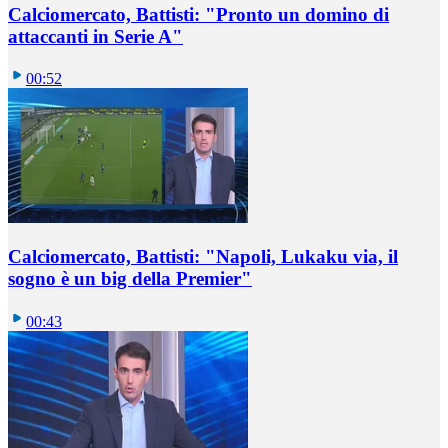
Calciomercato, Battisti: "Pronto un domino di
attaccanti in Serie A"
00:52
Calciomercato, Battisti: "Napoli, Lukaku via, il
sogno è un big della Premier"
00:43