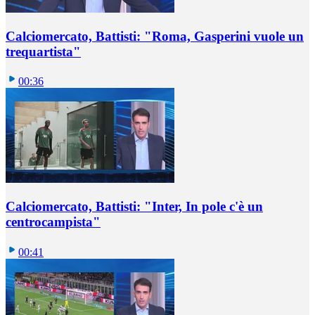
Calciomercato, Battisti: "Roma, Gasperini vuole un
trequartista"
00:36
Calciomercato, Battisti: "Inter, In pole c'è un
centrocampista"
00:41