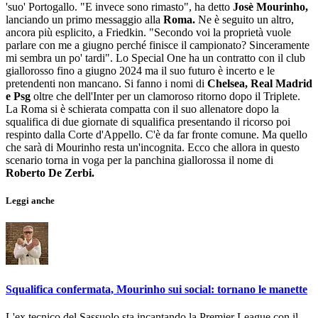
'suo' Portogallo. "E invece sono rimasto", ha detto
Josè Mourinho,
lanciando un primo messaggio alla
Roma.
Ne è seguito un altro,
ancora più esplicito, a Friedkin. "Secondo voi la proprietà vuole
parlare con me a giugno perché finisce il campionato? Sinceramente
mi sembra un po' tardi". Lo Special One ha un contratto con il club
giallorosso fino a giugno 2024 ma il suo futuro è incerto e le
pretendenti non mancano. Si fanno i nomi di
Chelsea, Real Madrid
e Psg
oltre che dell'Inter per un clamoroso ritorno dopo il Triplete.
La Roma si è schierata compatta con il suo allenatore dopo la
squalifica di due giornate di squalifica presentando il ricorso poi
respinto dalla Corte d'Appello. C'è da far fronte comune. Ma quello
che sarà di Mourinho resta un'incognita. Ecco che allora in questo
scenario torna in voga per la panchina giallorossa il nome di
Roberto De Zerbi.
Leggi anche
Squalifica confermata, Mourinho sui social: tornano le manette
L'ex tecnico del Sassuolo sta incantando la Premier League con il