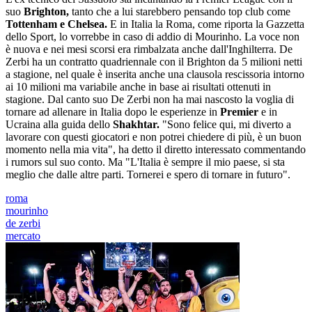
suo
Brighton,
tanto che a lui starebbero pensando top club come
Tottenham e Chelsea.
E in Italia la Roma, come riporta la Gazzetta
dello Sport, lo vorrebbe in caso di addio di Mourinho. La voce non
è nuova e nei mesi scorsi era rimbalzata anche dall'Inghilterra. De
Zerbi ha un contratto quadriennale con il Brighton da 5 milioni netti
a stagione, nel quale è inserita anche una clausola rescissoria intorno
ai 10 milioni ma variabile anche in base ai risultati ottenuti in
stagione. Dal canto suo De Zerbi non ha mai nascosto la voglia di
tornare ad allenare in Italia dopo le esperienze in
Premier
e in
Ucraina alla guida dello
Shakhtar.
"Sono felice qui, mi diverto a
lavorare con questi giocatori e non potrei chiedere di più, è un buon
momento nella mia vita", ha detto il diretto interessato commentando
i rumors sul suo conto. Ma "L'Italia è sempre il mio paese, si sta
meglio che dalle altre parti. Tornerei e spero di tornare in futuro".
roma
mourinho
de zerbi
mercato