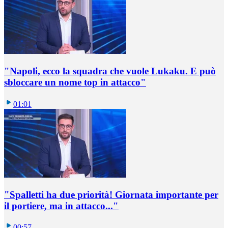
"Napoli, ecco la squadra che vuole Lukaku. E può
sbloccare un nome top in attacco"
01:01
"Spalletti ha due priorità! Giornata importante per
il portiere, ma in attacco..."
00:57