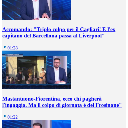
Accomando: "Triplo colpo per il Cagliari! E l'ex
capitano del Barcellona passa al Liverpool"
01:28
Mastantuono-Fiorentina, ecco chi pagherà
l'ingaggio. Ma il colpo di giornata è del Frosinone"
01:22