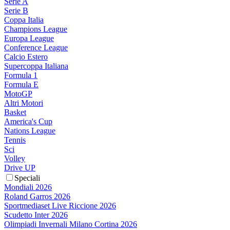
Serie A
Serie B
Coppa Italia
Champions League
Europa League
Conference League
Calcio Estero
Supercoppa Italiana
Formula 1
Formula E
MotoGP
Altri Motori
Basket
America's Cup
Nations League
Tennis
Sci
Volley
Drive UP
Speciali
Mondiali 2026
Roland Garros 2026
Sportmediaset Live Riccione 2026
Scudetto Inter 2026
Olimpiadi Invernali Milano Cortina 2026