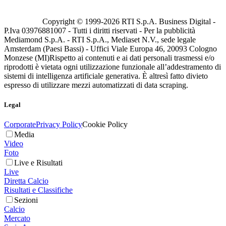
Copyright © 1999-
2026
RTI S.p.A. Business Digital -
P.Iva 03976881007 - Tutti i diritti riservati - Per la pubblicità
Mediamond S.p.A. - RTI S.p.A., Mediaset N.V., sede legale
Amsterdam (Paesi Bassi) - Uffici Viale Europa 46, 20093 Cologno
Monzese (MI)
Rispetto ai contenuti e ai dati personali trasmessi e/o
riprodotti è vietata ogni utilizzazione funzionale all’addestramento di
sistemi di intelligenza artificiale generativa. È altresì fatto divieto
espresso di utilizzare mezzi automatizzati di data scraping.
Legal
Corporate
Privacy Policy
Cookie Policy
Media
Video
Foto
Live e Risultati
Live
Diretta Calcio
Risultati e Classifiche
Sezioni
Calcio
Mercato