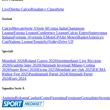
Live
Diretta Calcio
Risultati e Classifiche
Sezioni
Calcio
Mercato
Serie A
Serie B
Coppa Italia
Champions
League
Europa League
Conference League
Calcio Estero
Supercoppa
Italiana
Formula 1
Formula E
MotoGP
Altri Motori
Basket
America's
Cup
Nations League
Tennis
Sci
Volley
Drive UP
Speciali
Mondiali 2026
Roland Garros 2026
Sportmediaset Live Riccione
2026
Scudetto Inter 2026
Olimpiadi Invernali Milano Cortina
2026
Super Bowl 2026
Eicma 2025
Mondiale per club 2025
EICMA
Riding Fest 2025
Paralimpiadi Parigi 2024
Olimpiadi Parigi
2024
Euro 2024
Squadra Serie A
Atalanta
Bologna
Cagliari
Como
Fiorentina
Frosinone
Genoa
Inter
Juvent