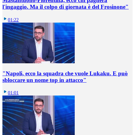
Mastantuono-Fiorentina, ecco chi pagherà
l'ingaggio. Ma il colpo di giornata è del Frosinone"
01:22
"Napoli, ecco la squadra che vuole Lukaku. E può
sbloccare un nome top in attacco"
01:01