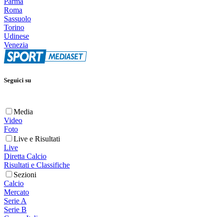
Parma
Roma
Sassuolo
Torino
Udinese
Venezia
Seguici su
Media
Video
Foto
Live e Risultati
Live
Diretta Calcio
Risultati e Classifiche
Sezioni
Calcio
Mercato
Serie A
Serie B