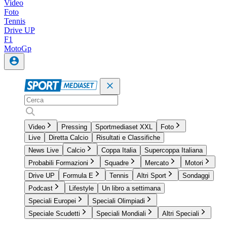
Video
Foto
Tennis
Drive UP
F1
MotoGp
Video
Pressing
Sportmediaset XXL
Foto
Live
Diretta Calcio
Risultati e Classifiche
News Live
Calcio
Coppa Italia
Supercoppa Italiana
Probabili Formazioni
Squadre
Mercato
Motori
Drive UP
Formula E
Tennis
Altri Sport
Sondaggi
Podcast
Lifestyle
Un libro a settimana
Speciali Europei
Speciali Olimpiadi
Speciale Scudetti
Speciali Mondiali
Altri Speciali