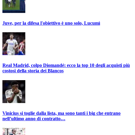
Juve, per la difesa l'obiettivo è uno solo, Lucumì
Real Madrid, colpo Diomandé: ecco la top 10 degli acquisti più
costosi della storia dei Blancos
Vinicius si toglie dalla lista, ma sono tanti i big che entrano
nell’ultimo anno di contratto…