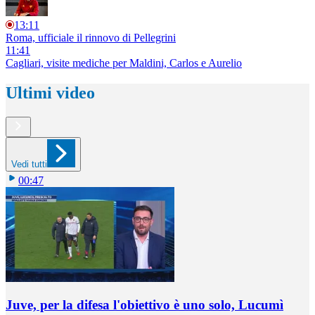
13:11
Roma, ufficiale il rinnovo di Pellegrini
11:41
Cagliari, visite mediche per Maldini, Carlos e Aurelio
Ultimi video
Vedi tutti
00:47
Juve, per la difesa l'obiettivo è uno solo, Lucumì