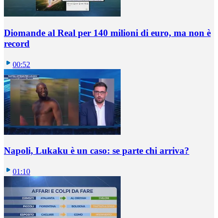
Diomande al Real per 140 milioni di euro, ma non è
record
00:52
Napoli, Lukaku è un caso: se parte chi arriva?
01:10