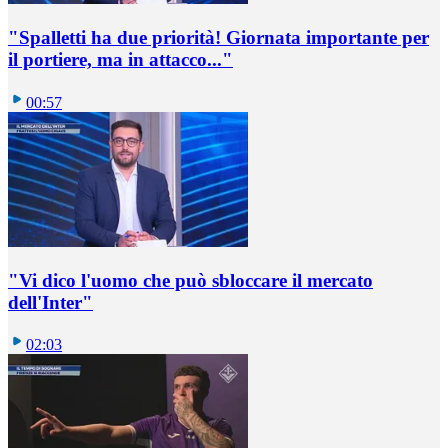
"Spalletti ha due priorità! Giornata importante per
il portiere, ma in attacco..."
00:57
"Vi dico l'uomo che può sbloccare il mercato
dell'Inter"
02:03