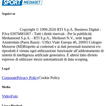
Seguici su
Copyright © 1999-
2026
RTI S.p.A. Business Digital -
P.Iva 03976881007 - Tutti i diritti riservati - Per la pubblicità
Mediamond S.p.A. - RTI S.p.A., Mediaset N.V., sede legale
Amsterdam (Paesi Bassi) - Uffici Viale Europa 46, 20093 Cologno
Monzese (MI)
Rispetto ai contenuti e ai dati personali trasmessi e/o
riprodotti è vietata ogni utilizzazione funzionale all’addestramento di
sistemi di intelligenza artificiale generativa. È altresì fatto divieto
espresso di utilizzare mezzi automatizzati di data scraping.
Legal
Corporate
Privacy Policy
Cookie Policy
Media
Video
Foto
Live e Risultati