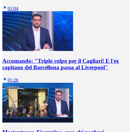
01:04
Accomando: "Triplo colpo per il Cagliari! E l'ex
capitano del Barcellona passa al Liverpool"
01:28