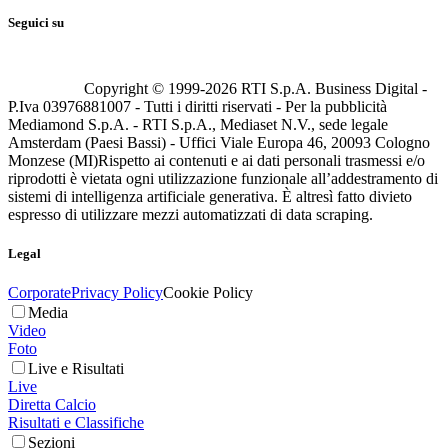
Seguici su
Copyright © 1999-
2026
RTI S.p.A. Business Digital -
P.Iva 03976881007 - Tutti i diritti riservati - Per la pubblicità
Mediamond S.p.A. - RTI S.p.A., Mediaset N.V., sede legale
Amsterdam (Paesi Bassi) - Uffici Viale Europa 46, 20093 Cologno
Monzese (MI)
Rispetto ai contenuti e ai dati personali trasmessi e/o
riprodotti è vietata ogni utilizzazione funzionale all’addestramento di
sistemi di intelligenza artificiale generativa. È altresì fatto divieto
espresso di utilizzare mezzi automatizzati di data scraping.
Legal
Corporate
Privacy Policy
Cookie Policy
Media
Video
Foto
Live e Risultati
Live
Diretta Calcio
Risultati e Classifiche
Sezioni