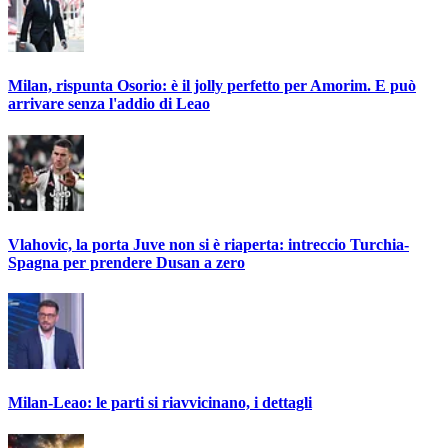
Milan, rispunta Osorio: è il jolly perfetto per Amorim. E può
arrivare senza l'addio di Leao
Vlahovic, la porta Juve non si è riaperta: intreccio Turchia-
Spagna per prendere Dusan a zero
Milan-Leao: le parti si riavvicinano, i dettagli