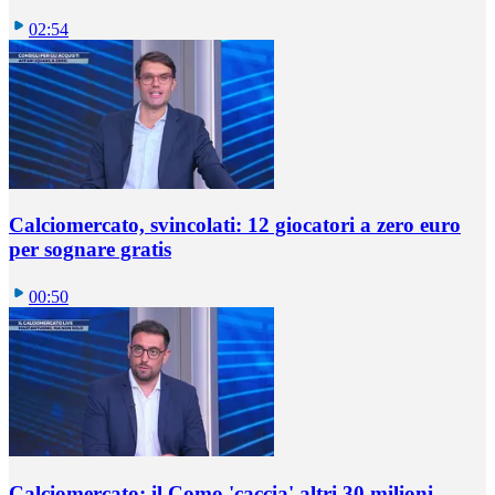
02:54
Calciomercato, svincolati: 12 giocatori a zero euro
per sognare gratis
00:50
Calciomercato: il Como 'caccia' altri 30 milioni,