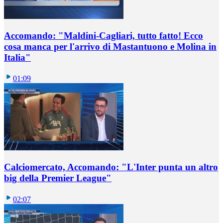
Accomando: "Maldini-Cagliari, tutto fatto! Ecco
cosa manca per l'arrivo di Mastantuono e Molina in
Italia"
01:09
Calciomercato, Accomando: "L'Inter punta un altro
big della Premier League"
02:07