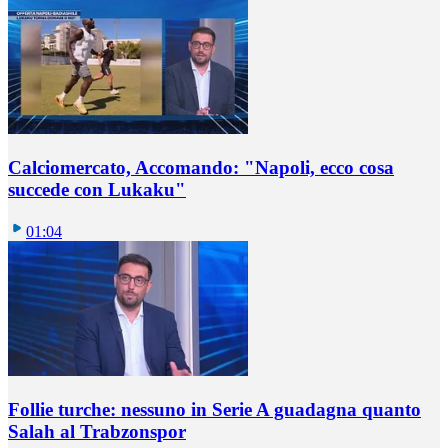
Calciomercato, Accomando: "Napoli, ecco cosa
succede con Lukaku"
01:04
Follie turche: nessuno in Serie A guadagna quanto
Salah al Trabzonspor