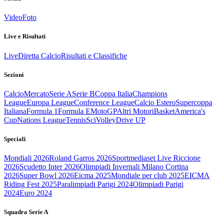
Video
Foto
Live e Risultati
Live
Diretta Calcio
Risultati e Classifiche
Sezioni
Calcio
Mercato
Serie A
Serie B
Coppa Italia
Champions
League
Europa League
Conference League
Calcio Estero
Supercoppa
Italiana
Formula 1
Formula E
MotoGP
Altri Motori
Basket
America's
Cup
Nations League
Tennis
Sci
Volley
Drive UP
Speciali
Mondiali 2026
Roland Garros 2026
Sportmediaset Live Riccione
2026
Scudetto Inter 2026
Olimpiadi Invernali Milano Cortina
2026
Super Bowl 2026
Eicma 2025
Mondiale per club 2025
EICMA
Riding Fest 2025
Paralimpiadi Parigi 2024
Olimpiadi Parigi
2024
Euro 2024
Squadra Serie A