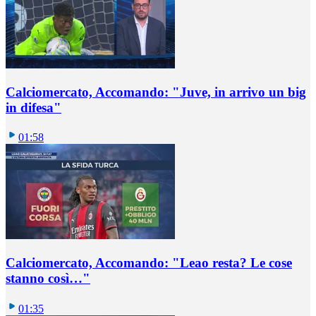
Calciomercato, Accomando: "Juve, in arrivo un big
in difesa"
01:58
Calciomercato, Accomando: "Leao resta? Le cose
stanno così…"
01:35