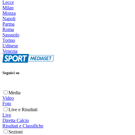
Lecce
Milan
Monza
Napoli
Parma
Roma
Sassuolo
Torino
Udinese
Venezia
Seguici su
Media
Video
Foto
Live e Risultati
Live
Diretta Calcio
Risultati e Classifiche
Sezioni