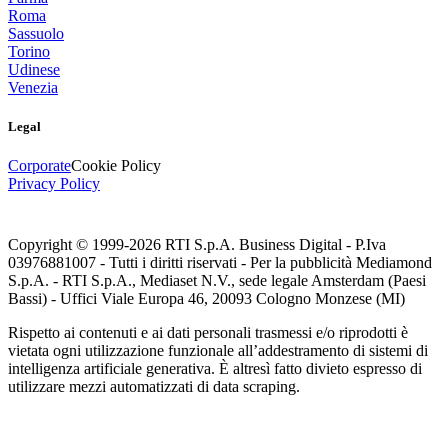
Roma
Sassuolo
Torino
Udinese
Venezia
Legal
Corporate
Cookie Policy
Privacy Policy
Copyright © 1999-
2026
RTI S.p.A. Business Digital - P.Iva
03976881007 - Tutti i diritti riservati - Per la pubblicità Mediamond
S.p.A. - RTI S.p.A., Mediaset N.V., sede legale Amsterdam (Paesi
Bassi) - Uffici Viale Europa 46, 20093 Cologno Monzese (MI)
Rispetto ai contenuti e ai dati personali trasmessi e/o riprodotti è
vietata ogni utilizzazione funzionale all’addestramento di sistemi di
intelligenza artificiale generativa. È altresì fatto divieto espresso di
utilizzare mezzi automatizzati di data scraping.