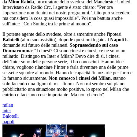
da
Mino Raiola
, procuratore dello svedese del Manchester United.
Intervistato da Radio Crc, l'agente è stato chiaro: "Per ora
l'operazione non rientra nei nostri programmi. Tutto può succedere
ma considero la cosa quasi impossibile". Poi una battuta anche
sull'Inter: "Con Suning tra le prime al mondo".
Il potente agente dello svedese, oltre a smentire anche l'ipotesi
Balotelli
(altro suo assistito), dopo le questioni legate al
Napoli
ha
domande sul futuro delle milanesi.
Soprassedendo sul caso
Donnarumma
: "I cinesi? Ci sono cinesi e cinesi, ce ne sono un
miliardo. Distinguo tra Inter e Milan? Devo dire di sì, i cinesi
dell’Inter sono delle persone serie, li ho conosciuti. Hanno idee
chiare, vogliono rilanciare l’Inter e farla diventare una delle prime
sei-sette squadre al mondo. Hanno le capacità finanziarie per farlo e
lo faranno sicuramente.
Non conosco i cinesi del Milan
, stanno
solo facendo una figura di m... finora. Non mi sembra sul piano
pubblicitario una situazione molto positiva, io spero nel Milan che
entrino e facciano cose importante. Ma non ci credo".
milan
inter
Balotelli
napoli