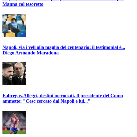
Manna col tesoretto
Napoli, via i veli alla maglia del centenario: il testimonial è...
Diego Armando Maradona
Fabregas-Allegri, destini incrociati. Il presidente del Como
ammette: "Cesc cercato dal Napoli e lui..."