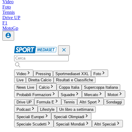
Video
Foto
Tennis
Drive UP
F1
MotoGp
Video
Pressing
Sportmediaset XXL
Foto
Live
Diretta Calcio
Risultati e Classifiche
News Live
Calcio
Coppa Italia
Supercoppa Italiana
Probabili Formazioni
Squadre
Mercato
Motori
Drive UP
Formula E
Tennis
Altri Sport
Sondaggi
Podcast
Lifestyle
Un libro a settimana
Speciali Europei
Speciali Olimpiadi
Speciale Scudetti
Speciali Mondiali
Altri Speciali