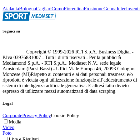
Atalanta
Bologna
Cagliari
Como
Fiorentina
Frosinone
Genoa
Inter
Juvent
Seguici su
Copyright © 1999-
2026
RTI S.p.A. Business Digital -
P.Iva 03976881007 - Tutti i diritti riservati - Per la pubblicità
Mediamond S.p.A. - RTI S.p.A., Mediaset N.V., sede legale
Amsterdam (Paesi Bassi) - Uffici Viale Europa 46, 20093 Cologno
Monzese (MI)
Rispetto ai contenuti e ai dati personali trasmessi e/o
riprodotti è vietata ogni utilizzazione funzionale all’addestramento di
sistemi di intelligenza artificiale generativa. È altresì fatto divieto
espresso di utilizzare mezzi automatizzati di data scraping.
Legal
Corporate
Privacy Policy
Cookie Policy
Media
Video
Foto
Live e Risultati