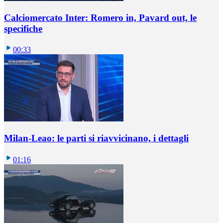
Calciomercato Inter: Romero in, Pavard out, le
specifiche
00:33
Milan-Leao: le parti si riavvicinano, i dettagli
01:16